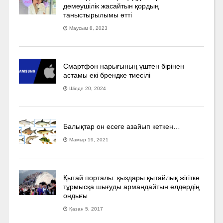
демеушілік жасайтын қордың
таныстырылымы өтті
Маусым 8, 2023
Смартфон нарығының үштен бірінен
астамы екі брендке тиесілі
Шілде 20, 2024
Балықтар он есеге азайып кеткен…
Мамыр 19, 2021
Қытай порталы: қыздары қытайлық жігітке
тұрмысқа шығуды армандайтын елдердің
ондығы
Қазан 5, 2017