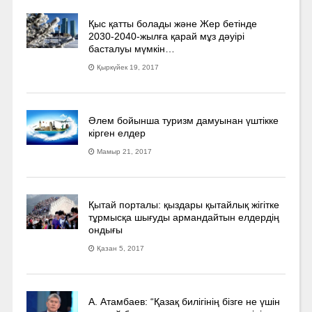
Қыс қатты болады және Жер бетінде
2030-2040­-жылға қарай мұз дәуірі
басталуы мүмкін…
Қыркүйек 19, 2017
Әлем бойынша туризм дамуынан үштікке
кірген елдер
Мамыр 21, 2017
Қытай порталы: қыздары қытайлық жігітке
тұрмысқа шығуды армандайтын елдердің
ондығы
Қазан 5, 2017
А. Атамбаев: “Қазақ билігінің бізге не үшін