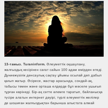
13-тамыз. Turaninform.
Әлеуметтік оқшаулану,
жалғыздық кесірінен сағат сайын 100 адам өмірден өтеді.
Дүниежүзілік денсаулық сақтау ұйымы осылай деп дабыл
қағып жатыр. Әсіресе, жастар арасында, сондай-ақ,
табысы төмен және орташа елдерде бұл мәселе ушығып
тұрған көрінеді. Бір-ақ сәтте әлемге таратып, байланысқа
түсіре алатын интернет дәуірі, түрлі әлеуметтік желілер
де шошиған жалғыздықтан барынша алыстата алмай