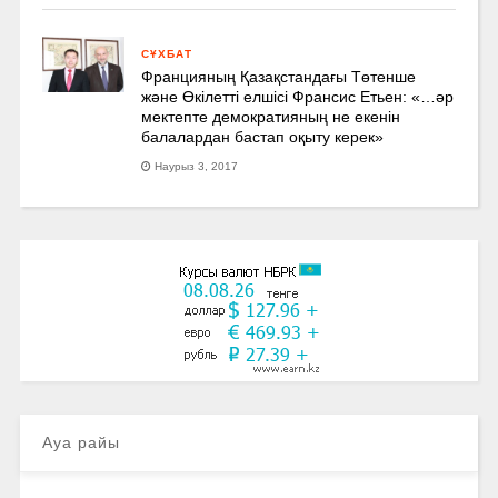
СҰХБАТ
Францияның Қазақстандағы Төтенше
және Өкілетті елшісі Франсис Етьен: «…әр
мектепте демократияның не екенін
балалардан бастап оқыту керек»
Наурыз 3, 2017
Ауа райы