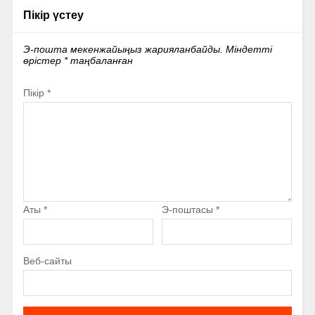
Пікір үстеу
Э-пошта мекенжайыңыз жарияланбайды.
Міндетті
өрістер
*
таңбаланған
Пікір
*
Аты
*
Э-поштасы
*
Веб-сайты