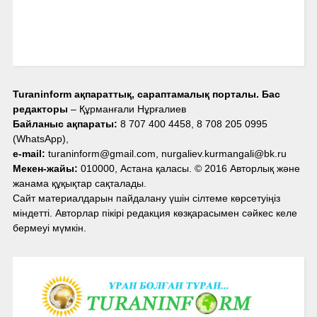
Turaninform ақпараттық, сараптамалық порталы. Бас
редакторы
– Құрманғали Нұрғалиев
Байланыс ақпараты:
8 707 400 4458, 8 708 205 0995
(WhatsApp),
e-mail:
turaninform@gmail.com, nurgaliev.kurmangali@bk.ru
Мекен-жайы:
010000, Астана қаласы. © 2016 Авторлық және
жанама құқықтар сақталады.
Сайт материалдарын пайдалану үшін сілтеме көрсетуіңіз
міндетті. Авторлар пікірі редакция көзқарасымен сәйкес келе
бермеуі мүмкін.