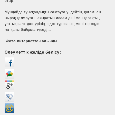
отыр.
Мұндайда туысқандықты сақтауға үндейтін, қоғамнан
жырақ қалмауға шақыратын ислам діні мен қазақтың
ұлттық салт-дәстүрінің, әдет-ғұрпының мәні тереңде
жатқаны байқала түседі…
Фото интернеттен алынды
Әлеуметтік желіде бөлісу: