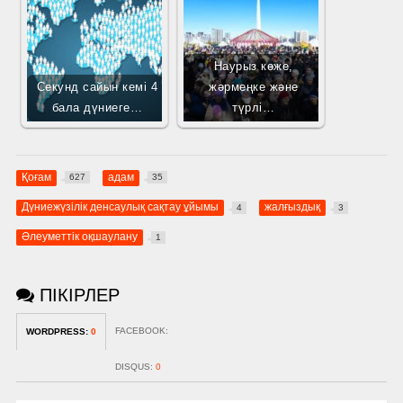
Наурыз көже,
Секунд сайын кемі 4
жәрмеңке және
бала дүниеге…
түрлі…
Қоғам
адам
627
35
Дүниежүзілік денсаулық сақтау ұйымы
жалғыздық
4
3
Әлеуметтік оқшаулану
1
ПІКІРЛЕР
FACEBOOK:
WORDPRESS:
0
DISQUS:
0