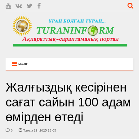
МӘЗІР
Жалғыздық кесірінен
сағат сайын 100 адам
өмірден өтеді
0
Тамыз 13, 2025 12:05