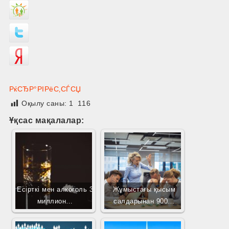
РќСЂР°РІРёС‚СЃСЏ
Оқылу саны:
1 116
Ұқсас мақалалар:
Есірткі мен алкоголь 3
Жұмыстағы қысым
миллион…
салдарынан 900…