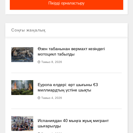
Соңғы жаңалық
Өзен табанынан вермахт кезіндегі
мотоцикл табылды
Тамыз 8, 2026
Еуропа елдері: өрт шығыны €3
миллиардтың үстіне шықты
Тамыз 4, 2026
Испаниядан 40 мыңға жуық мигрант
шығарылды