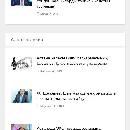
сондай басшыларды таңғысы келетінін
түсінемін”
Қазан 7, 2017
Соңғы пікірлер
Астана қаласы Білім басқармасының
басшысы Қ. Сенғазыевтың назарына!
Қараша 4, 2023
Ж. Ерғалиев: Елге жағудың ең оңай жолы
– сенаторларға сын айту
Маусым 10, 2021
Астанада ЭКО процедураларына