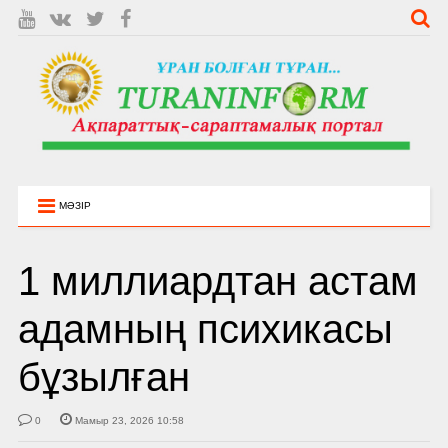
МӘЗІР
1 миллиардтан астам
адамның психикасы
бұзылған
0
Мамыр 23, 2026 10:58