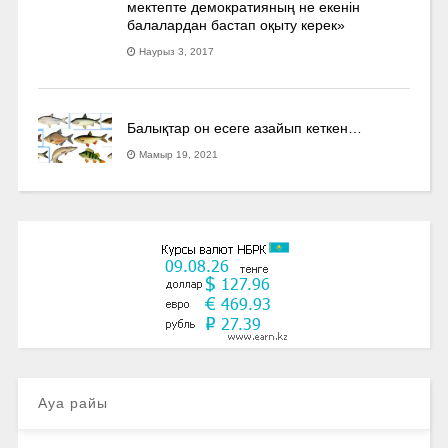
мектепте демократияның не екенін
балалардан бастап оқыту керек»
Наурыз 3, 2017
Балықтар он есеге азайып кеткен…
Мамыр 19, 2021
Ауа райы