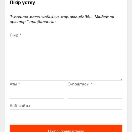
Пікір үстеу
Э-пошта мекенжайыңыз жарияланбайды.
Міндетті
өрістер
*
таңбаланған
Пікір
*
Аты
*
Э-поштасы
*
Веб-сайты