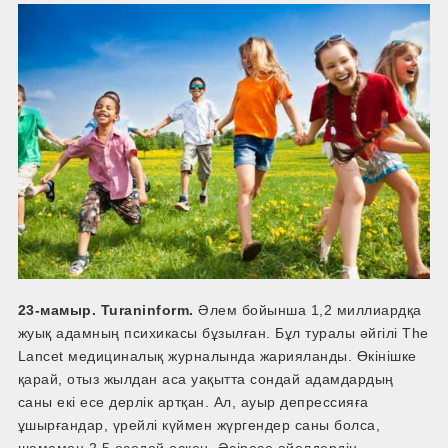
23-мамыр. Turaninform.
Әлем бойынша 1,2 миллиардқа
жуық адамның психикасы бұзылған. Бұл туралы әйгілі The
Lancet медициналық журналында жарияланды. Өкінішке
қарай, отыз жылдан аса уақытта сондай адамдардың
саны екі есе дерлік артқан. Ал, ауыр депрессияға
ұшырғандар, үрейлі күймен жүргендер саны болса,
шамамен 2,5 еседей өскен. Әсіресе әйелдердің