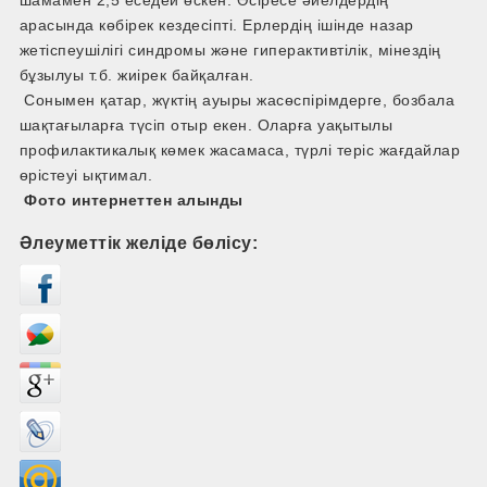
арасында көбірек кездесіпті. Ерлердің ішінде назар
жетіспеушілігі синдромы және гиперактивтілік, мінездің
бұзылуы т.б. жиірек байқалған.
Сонымен қатар, жүктің ауыры жасөспірімдерге, бозбала
шақтағыларға түсіп отыр екен. Оларға уақытылы
профилактикалық көмек жасамаса, түрлі теріс жағдайлар
өрістеуі ықтимал.
Фото интернеттен алынды
Әлеуметтік желіде бөлісу: