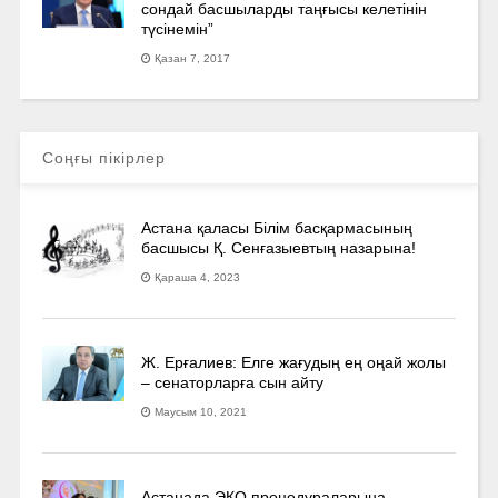
сондай басшыларды таңғысы келетінін
түсінемін”
Қазан 7, 2017
Соңғы пікірлер
Астана қаласы Білім басқармасының
басшысы Қ. Сенғазыевтың назарына!
Қараша 4, 2023
Ж. Ерғалиев: Елге жағудың ең оңай жолы
– сенаторларға сын айту
Маусым 10, 2021
Астанада ЭКО процедураларына