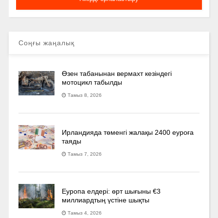
Соңғы жаңалық
Өзен табанынан вермахт кезіндегі
мотоцикл табылды
Тамыз 8, 2026
Ирландияда төменгі жалақы 2400 еуроға
таяды
Тамыз 7, 2026
Еуропа елдері: өрт шығыны €3
миллиардтың үстіне шықты
Тамыз 4, 2026