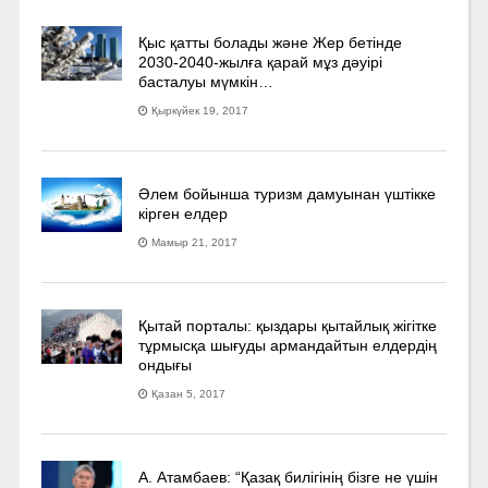
Қыс қатты болады және Жер бетінде
2030-2040­-жылға қарай мұз дәуірі
басталуы мүмкін…
Қыркүйек 19, 2017
Әлем бойынша туризм дамуынан үштікке
кірген елдер
Мамыр 21, 2017
Қытай порталы: қыздары қытайлық жігітке
тұрмысқа шығуды армандайтын елдердің
ондығы
Қазан 5, 2017
А. Атамбаев: “Қазақ билігінің бізге не үшін