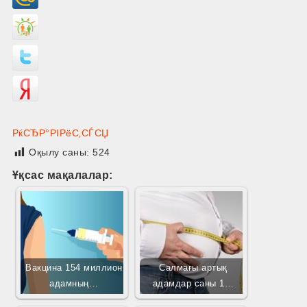
РќСЂР°РІРёС‚СЃСЏ
Оқылу саны:
524
Ұқсас мақалалар:
Вакцина 154 миллион
Салмағы артық
адамның…
адамдар саны 1…