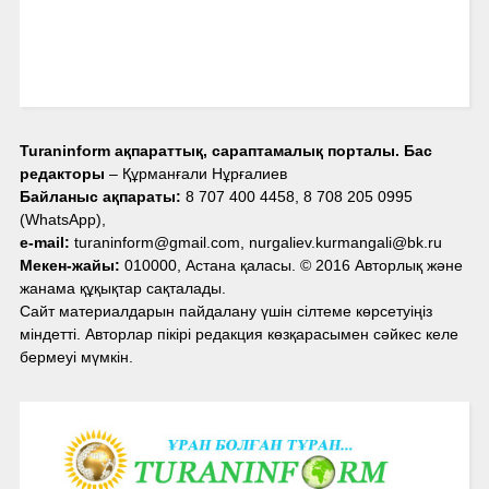
Turaninform ақпараттық, сараптамалық порталы. Бас
редакторы
– Құрманғали Нұрғалиев
Байланыс ақпараты:
8 707 400 4458, 8 708 205 0995
(WhatsApp),
e-mail:
turaninform@gmail.com, nurgaliev.kurmangali@bk.ru
Мекен-жайы:
010000, Астана қаласы. © 2016 Авторлық және
жанама құқықтар сақталады.
Сайт материалдарын пайдалану үшін сілтеме көрсетуіңіз
міндетті. Авторлар пікірі редакция көзқарасымен сәйкес келе
бермеуі мүмкін.