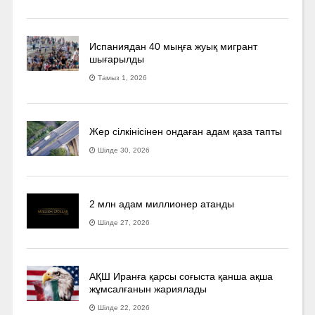
Испаниядан 40 мыңға жуық мигрант
шығарылды
Тамыз 1, 2026
Жер сілкінісінен ондаған адам қаза тапты
Шілде 30, 2026
2 млн адам миллионер атанды
Шілде 27, 2026
АҚШ Иранға қарсы соғыста қанша ақша
жұмсалғанын жариялады
Шілде 22, 2026