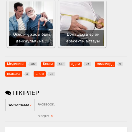
Әкесінің жасы бала
Болашақта әр он
денсаулығына…
ересектің алтауы
Медицина
Қоғам
адам
миллиард
100
627
35
9
психика
әлем
4
28
ПІКІРЛЕР
FACEBOOK:
WORDPRESS:
0
DISQUS:
0