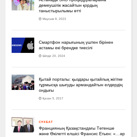
демеушілік жасайтын қордың
таныстырылымы өтті
Маусым 8, 2023
Смартфон нарығының үштен бірінен
астамы екі брендке тиесілі
Шілде 20, 2024
Қытай порталы: қыздары қытайлық жігітке
тұрмысқа шығуды армандайтын елдердің
ондығы
Қазан 5, 2017
СҰХБАТ
Францияның Қазақстандағы Төтенше
және Өкілетті елшісі Франсис Етьен: «…әр