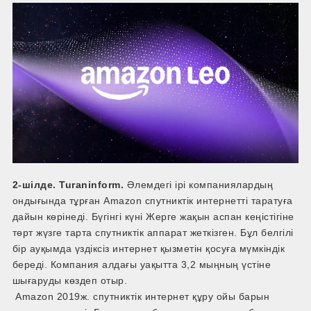
2-шілде. Turaninform.
Әлемдегі ірі компаниялардың
ондығында тұрған Amazon спутниктік интернетті таратуға
дайын көрінеді. Бүгінгі күні Жерге жақын аспан кеңістігіне
төрт жүзге тарта спутниктік аппарат жеткізген. Бұл белгілі
бір ауқымда үздіксіз интернет қызметін қосуға мүмкіндік
береді. Компания алдағы уақытта 3,2 мыңның үстіне
шығаруды көздеп отыр.
Amazon 2019ж. спутниктік интернет құру ойы барын