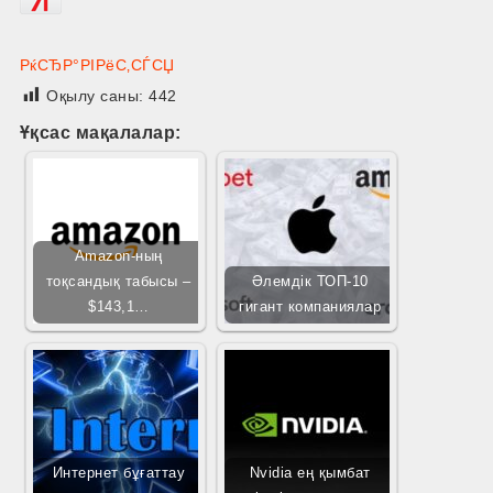
РќСЂР°РІРёС‚СЃСЏ
Оқылу саны:
442
Ұқсас мақалалар:
Amazon-ның
тоқсандық табысы –
Әлемдік ТОП-10
$143,1…
гигант компаниялар
Интернет бұғаттау
Nvidia ең қымбат