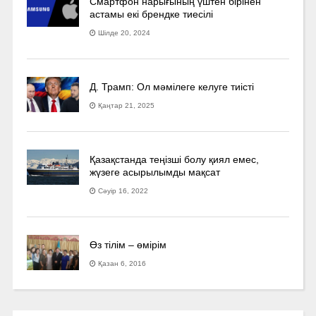
Смартфон нарығының үштен бірінен
астамы екі брендке тиесілі
Шілде 20, 2024
Д. Трамп: Ол мәмілеге келуге тиісті
Қаңтар 21, 2025
Қазақстанда теңізші болу қиял емес,
жүзеге асырылымды мақсат
Сәуір 16, 2022
Өз тілім – өмірім
Қазан 6, 2016