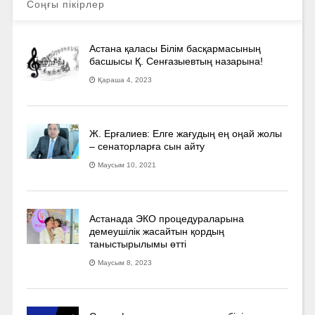
Соңғы пікірлер
Астана қаласы Білім басқармасының
басшысы Қ. Сенғазыевтың назарына!
Қараша 4, 2023
Ж. Ерғалиев: Елге жағудың ең оңай жолы
– сенаторларға сын айту
Маусым 10, 2021
Астанада ЭКО процедураларына
демеушілік жасайтын қордың
таныстырылымы өтті
Маусым 8, 2023