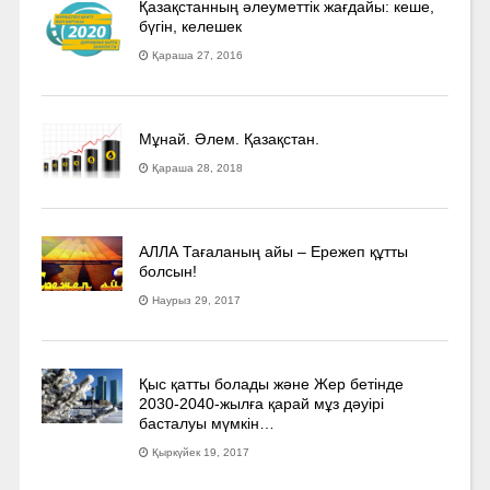
Қазақстанның әлеуметтік жағдайы: кеше,
бүгін, келешек
Қараша 27, 2016
Мұнай. Әлем. Қазақстан.
Қараша 28, 2018
АЛЛА Тағаланың айы – Ережеп құтты
болсын!
Наурыз 29, 2017
Қыс қатты болады және Жер бетінде
2030-2040­-жылға қарай мұз дәуірі
басталуы мүмкін…
Қыркүйек 19, 2017