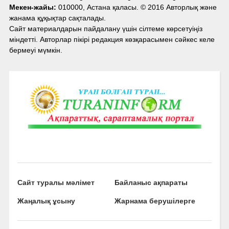
Мекен-жайы:
010000, Астана қаласы. © 2016 Авторлық және
жанама құқықтар сақталады.
Сайт материалдарын пайдалану үшін сілтеме көрсетуіңіз
міндетті. Авторлар пікірі редакция көзқарасымен сәйкес келе
бермеуі мүмкін.
Сайт туралы мәлімет
Байланыс ақпараты
Жаңалық ұсыну
Жарнама берушілерге