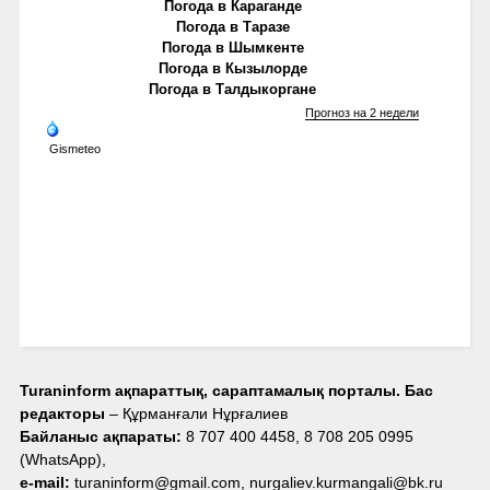
Погода в Караганде
Погода в Таразе
Погода в Шымкенте
Погода в Кызылорде
Погода в Талдыкоргане
Прогноз на 2 недели
Gismeteo
Turaninform ақпараттық, сараптамалық порталы. Бас
редакторы
– Құрманғали Нұрғалиев
Байланыс ақпараты:
8 707 400 4458, 8 708 205 0995
(WhatsApp),
e-mail:
turaninform@gmail.com, nurgaliev.kurmangali@bk.ru