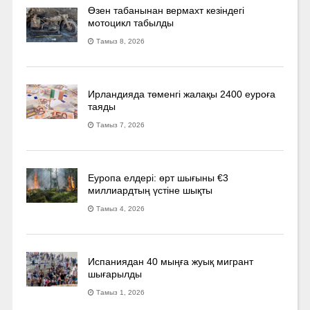
Өзен табанынан вермахт кезіндегі
мотоцикл табылды
Тамыз 8, 2026
Ирландияда төменгі жалақы 2400 еуроға
таяды
Тамыз 7, 2026
Еуропа елдері: өрт шығыны €3
миллиардтың үстіне шықты
Тамыз 4, 2026
Испаниядан 40 мыңға жуық мигрант
шығарылды
Тамыз 1, 2026