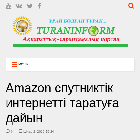
МӘЗІР
Amazon спутниктік
интернетті таратуға
дайын
0
Шілде 2, 2026 15:24