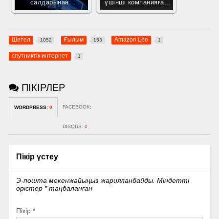
салдарынан…
үшінші компанияға…
Шетел
Ғылым
Amazon Leo
1052
153
1
спутниктік интернет
1
ПІКІРЛЕР
FACEBOOK:
WORDPRESS:
0
DISQUS:
0
Пікір үстеу
Э-пошта мекенжайыңыз жарияланбайды.
Міндетті
өрістер
*
таңбаланған
Пікір
*