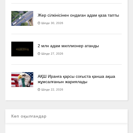
Жер сілкінісінен ондаған адам қаза тапты
Шілде 30, 2026
2 млн адам миллионер атанды
Шілде 27, 2026
АҚШ Иранға қарсы соғыста қанша ақша
жұмсалғанын жариялады
Шілде 22, 2026
Көп оқылғандар