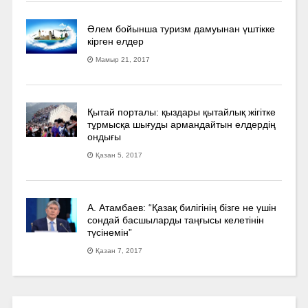
Әлем бойынша туризм дамуынан үштікке
кірген елдер
Мамыр 21, 2017
Қытай порталы: қыздары қытайлық жігітке
тұрмысқа шығуды армандайтын елдердің
ондығы
Қазан 5, 2017
А. Атамбаев: “Қазақ билігінің бізге не үшін
сондай басшыларды таңғысы келетінін
түсінемін”
Қазан 7, 2017