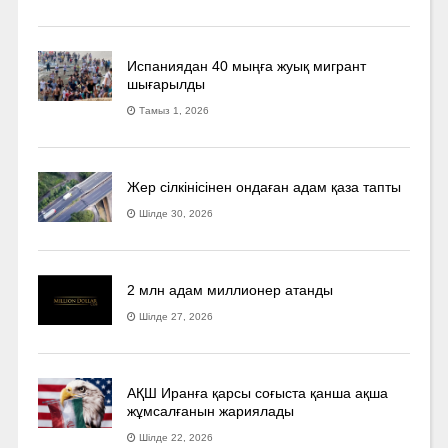
Испаниядан 40 мыңға жуық мигрант
шығарылды
Тамыз 1, 2026
Жер сілкінісінен ондаған адам қаза тапты
Шілде 30, 2026
2 млн адам миллионер атанды
Шілде 27, 2026
АҚШ Иранға қарсы соғыста қанша ақша
жұмсалғанын жариялады
Шілде 22, 2026