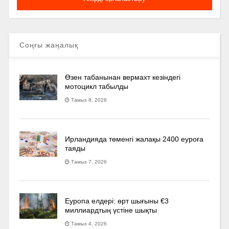
Соңғы жаңалық
Өзен табанынан вермахт кезіндегі
мотоцикл табылды
Тамыз 8, 2026
Ирландияда төменгі жалақы 2400 еуроға
таяды
Тамыз 7, 2026
Еуропа елдері: өрт шығыны €3
миллиардтың үстіне шықты
Тамыз 4, 2026