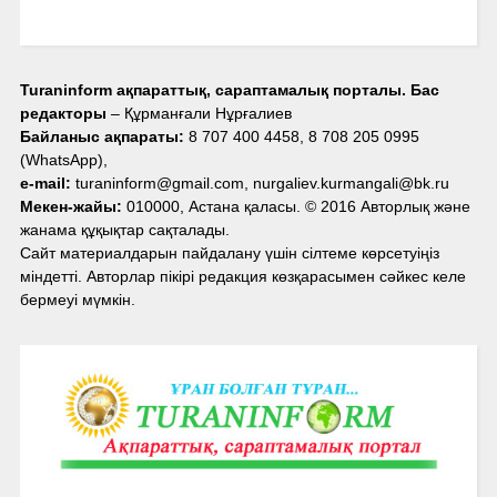
Turaninform ақпараттық, сараптамалық порталы. Бас
редакторы
– Құрманғали Нұрғалиев
Байланыс ақпараты:
8 707 400 4458, 8 708 205 0995
(WhatsApp),
e-mail:
turaninform@gmail.com, nurgaliev.kurmangali@bk.ru
Мекен-жайы:
010000, Астана қаласы. © 2016 Авторлық және
жанама құқықтар сақталады.
Сайт материалдарын пайдалану үшін сілтеме көрсетуіңіз
міндетті. Авторлар пікірі редакция көзқарасымен сәйкес келе
бермеуі мүмкін.