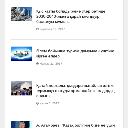
Қыс қатты болады және Жер бетінде
2030-2040­-жылға қарай мұз дәуірі
басталуы мүмкін…
Қыркүйек 19, 2017
Әлем бойынша туризм дамуынан үштікке
кірген елдер
Мамыр 21, 2017
Қытай порталы: қыздары қытайлық жігітке
тұрмысқа шығуды армандайтын елдердің
ондығы
Қазан 5, 2017
А. Атамбаев: “Қазақ билігінің бізге не үшін