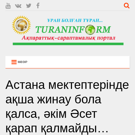
МӘЗІР
Астана мектептерінде
ақша жинау бола
қалса, әкім Әсет
қарап қалмайды…