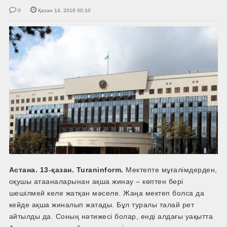
0
Қазан 14, 2016 00:10
Астана. 13-қазан. Turaninform.
Мектепте мұғалімдерден,
оқушы ата­аналарынан ақша жинау – көптен бері
шешілмей келе жатқан мәселе. Жаңа мектеп болса да
кейде ақша жиналып жатады. Бұл туралы талай рет
айтылды да. Соның нәтижесі болар, енді алдағы уақытта