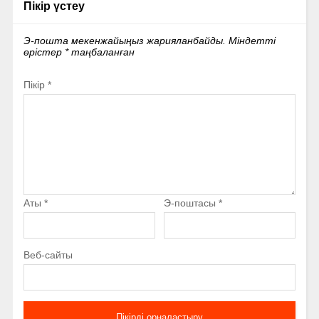
Пікір үстеу
Э-пошта мекенжайыңыз жарияланбайды.
Міндетті
өрістер
*
таңбаланған
Пікір
*
Аты
*
Э-поштасы
*
Веб-сайты