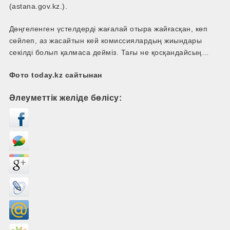
(astana.gov.kz.).
Дөңгеленген үстелдерді жағалай отыра жайғасқан, көп
сөйлеп, аз жасайтын кей комиссиялардың жиындары
секілді болып қалмаса дейміз. Тағы не қосқандайсың…
Фото today.kz сайтынан
Әлеуметтік желіде бөлісу: