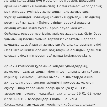
Астана қаласында бұл мәселені реттеумен, шешумен
арнайы комиссия айналыспақ. Соған сәйкес: «елордалық
мектептерде түсіндіру және алдын алу жұмыстарын
жүргізу жөніндегі қоғамдық комиссия құрылды. Әкімдіктің
ресми сайтындағы «Әкімге өтініш» сервисі арқылы
әкімнің атына келіп түскен әрбір сауал мен өтініш
бойынша тексеру жүргізіліп, актілер жасалады, білім беру
ұйымының басшылығына тәртіптік сипаттағы шаралар
қолданылады. Аталған жұмыстар Астана қаласының әкімі
Әсет Исекешевтің ерекше бақылауына алынды» делінген
елорда әкімдігінің ресми сайтында (astana.gov.kz.).
Арнайы комиссия құрамына қандай ұйымдардың,
жекелеген азаматтардың кіретіні де анықталып қойылған
көрінеді. Сонымен, мұнан былай «сыныптарда ақша
жинау фактілері, мектеп әкімшілігі немесе жекелеген
оқытушылар тарапынан басқа да заңға қайшы іс-
әрекеттер тіркелген жағдайда, ата-аналар 55-01-62 және
87782550162 телефондары бойынша Білім
басқармасының «қауырт желісіне» хабарласа алады»