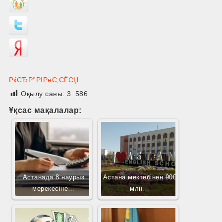
РќСЂР°РІРёС‚СЃСЏ
Оқылу саны:
3 586
Ұқсас мақалалар:
Астанада 8 наурыз
Астана мектебінен 900
мерекесіне…
млн…