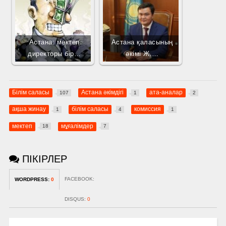
Астана: мектеп
Астана қаласының
директоры бір…
әкімі Ж.…
Білім саласы
Астана әкімдігі
ата-аналар
107
1
2
ақша жинау
білім саласы
комиссия
1
4
1
мектеп
мұғалімдер
18
7
ПІКІРЛЕР
FACEBOOK:
WORDPRESS:
0
DISQUS:
0