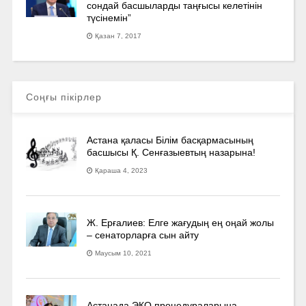
сондай басшыларды таңғысы келетінін
түсінемін”
Қазан 7, 2017
Соңғы пікірлер
Астана қаласы Білім басқармасының
басшысы Қ. Сенғазыевтың назарына!
Қараша 4, 2023
Ж. Ерғалиев: Елге жағудың ең оңай жолы
– сенаторларға сын айту
Маусым 10, 2021
Астанада ЭКО процедураларына