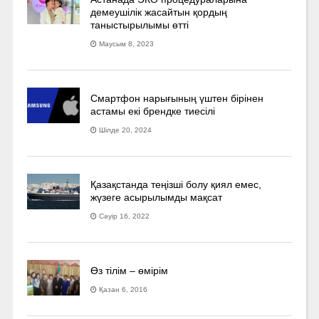
демеушілік жасайтын қордың
таныстырылымы өтті
Маусым 8, 2023
Смартфон нарығының үштен бірінен
астамы екі брендке тиесілі
Шілде 20, 2024
Қазақстанда теңізші болу қиял емес,
жүзеге асырылымды мақсат
Сәуір 16, 2022
Өз тілім – өмірім
Қазан 6, 2016