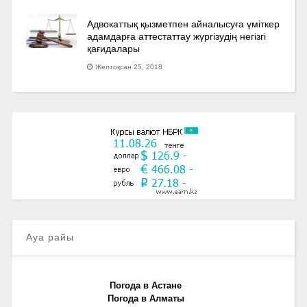
Адвокаттық қызметпен айналысуға үмiткер
адамдарға аттестаттау жүргізудің негізгі
қағидалары
Желтоқсан 25, 2018
Ауа райы
Погода в Астане
Погода в Алматы