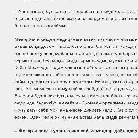
– Алғашында, бұл саланы тәжірибеге енгізуді қолға алға
еңсесін енді ғана тіктеп жатқан кезеңде жасанды жолмен
болғанын жасырмаймын.
Менің бала кезден медицинаға деген ықыласым ерекше 
айдап келді десем – қателеспегенім. Өйткені, 7 жылда
өзінде бедеуліктің құрбаны атанған қаншама жан барын
сұрыпталған бұл мақсатымды орындаудың мүмкін екенд
Кейін Мәскеудегі адам ұрпағын өрбіту орталығының нег
әңгімелескеннен кейін ғана ол мені шын түсініп, өз кәс
саймандарды сатып алуға жұмсады. Есімде, халықтың 
шақ. Ал, мемлекеттің мұндай жағдайда бізге жәрдемдес
Валерий Здановскийдің емдеу мекемесінен біраз техник
сәуірінде бедеулікті емдейтін «Экомед» орталығын заң
«құтыдағы сәбиіміз» аман-есен дүниеге келді. Қазір ол
өскен. Одан кейін он мыңнан астам бала біздің көмегім
– Жоғары сапа сұранысына сай мамандар дайындау і