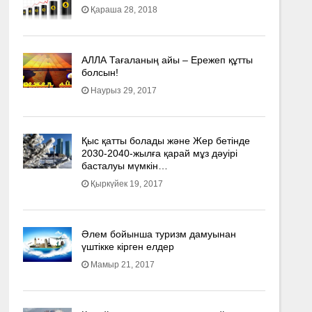
Қараша 28, 2018
АЛЛА Тағаланың айы – Ережеп құтты
болсын!
Наурыз 29, 2017
Қыс қатты болады және Жер бетінде
2030-2040­-жылға қарай мұз дәуірі
басталуы мүмкін…
Қыркүйек 19, 2017
Әлем бойынша туризм дамуынан
үштікке кірген елдер
Мамыр 21, 2017