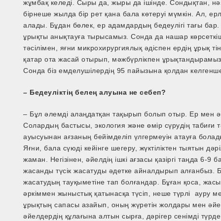
жұмбақ келеді. Сыры да, жыры да ішінде. Сондықтан, н
бірнеше жылда бір рет қана бала көтеруі мүмкін. Ал, ерл
алады. Бұдан бөлек, ер адамдардың бедеулігі тағы бар.
ұрықты анықтауға тырысамыз. Сонда да нашар көрсеткі
тәсілімен, яғни микрохирургиялық әдіспен ердің ұрық тін
қатар ота жасай отырып, мәжбүрлікпен ұрықтандырамыз
Сонда біз емделушілердің 95 пайызына қолдан келгенше
– Бедеуліктің белең алуына не себеп?
– Бұл әлемді алаңдатқан тақырып болып отыр. Ер мен 
Солардың бастысы, экология және өмір сүрудің табиғи т
ауысуынан ағзаның бейімделіп үлгермеуін атауға болады
Яғни, бала сүюді кейінге шегеру, жүктіліктен тыятын дә
жаман. Негізінен, әйелдің ішкі ағзасы қазіргі таңда 6-9 
жасанды түсік жасатуды әдетке айналдырып алғанбыз. Б
жасатудың тауқыметіне тап болғандар. Бұған қоса, жас
әркіммен жыныстық қатынасқа түсіп, неше түрлі ауру м
ұрықтың сапасы азайып, оның жүретін жолдары мен әйел
әйелдердің құлағына алтын сырға, дәрігер сенімді түрде