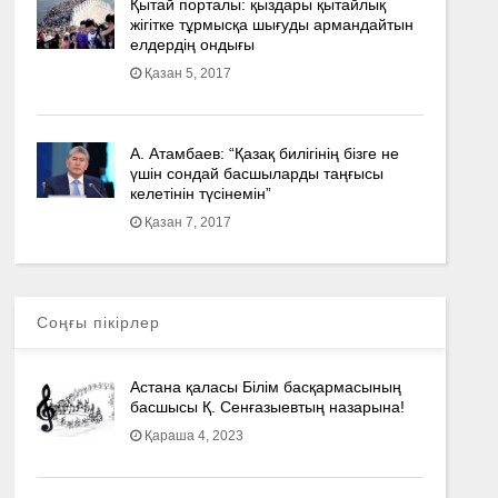
Қытай порталы: қыздары қытайлық
жігітке тұрмысқа шығуды армандайтын
елдердің ондығы
Қазан 5, 2017
А. Атамбаев: “Қазақ билігінің бізге не
үшін сондай басшыларды таңғысы
келетінін түсінемін”
Қазан 7, 2017
Соңғы пікірлер
Астана қаласы Білім басқармасының
басшысы Қ. Сенғазыевтың назарына!
Қараша 4, 2023