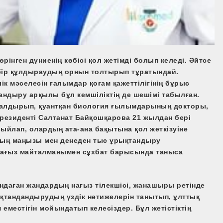
рінген дүниенің көбісі қол жетімді болып келеді. Әйтсе
к бір құлдыраудың орнын толтырып тұратындай.
ік мәселесін ғалымдар қоғам қажеттілігінің бұрыс
тандыру арқылы бұл кемшіліктің де шешімі табылған.
қалдырып, қуантқан биология ғылымдарының докторы,
резиденті Салтанат Байқошқарова 21 жылдан бері
сыйлап, олардың ата-ана бақытына қол жеткізуіне
дың маңызы мен денеден тыс ұрықтандыру
ң нағыз майталманымен сұхбат барысында таныса
андаған жандардың нағыз тілекшісі, жанашыры ретінде
қтандандырудың үздік нәтижелерін танытып, ұлттық
местігін мойындатып келесіздер. Бұл жетістіктің