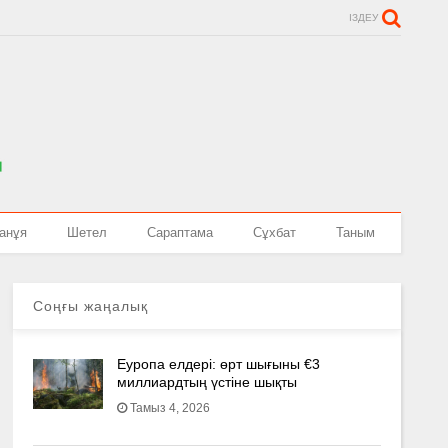
ІЗДЕУ
анұя
Шетел
Сараптама
Сұхбат
Таным
Соңғы жаңалық
Еуропа елдері: өрт шығыны €3
миллиардтың үстіне шықты
Тамыз 4, 2026