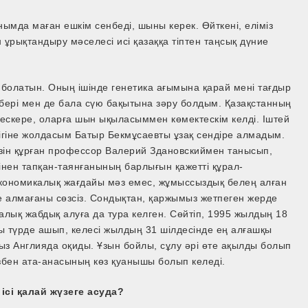
нымда маған ешкім сенбеді, шыны керек. Өйткені, еліміз
 ұрықтандыру мәселесі исі қазаққа тіптен таңсық дүние
болатын. Оның ішінде генетика ағымына қарай мені тағдыр
н бері мен де бала сүю бақытына зәру болдым. Қазақстанның
 ескере, оларға шын ықыласыммен көмектескім келді. Іштей
ігіне жолдасым Батыр Бекмұсаевты ұзақ сендіре алмадым.
ізін құрған профессор Валерий Здановскиймен танысып,
ібінен тапқан-таянғанының барлығын қажетті құрал-
экономикалық жағдайы мәз емес, жұмыссыздық белең алған
е алмағаны сөзсіз. Сондықтан, қаржымыз жетпеген жерде
алық жабдық алуға да тура келген. Сөйтіп, 1995 жылдың 18
ды түрде ашып, келесі жылдың 31 шілдесінде ең алғашқы
 қыз Англияда оқиды. Ұзын бойлы, сұлу әрі өте ақылды болып
ізбен ата-анасының көз қуанышы болып келеді.
сі қалай жүзеге асуда?