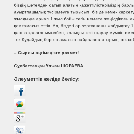
біздің шетелден сатып алатын қажеттіліктеріміздің барл
ауыртпашылық түсірмеуге тырысып, біз де көмек көрсет
жылдыққа арнап 1 жыл бойы тегін немесе жеңілдікпен а
қамтамасыз еттік. Ал, біздегі әр зертхананы жабдықтау
қанша қалағанымызбен, халықты тегін қарау мүмкін еме
тек Құдайдың берген амалын пайдалана отырып, тек с
– Сырлы әңгімеңізге рахмет!
Сұхбаттасқан Ұлжан ШОРАЕВА
Әлеуметтік желіде бөлісу: