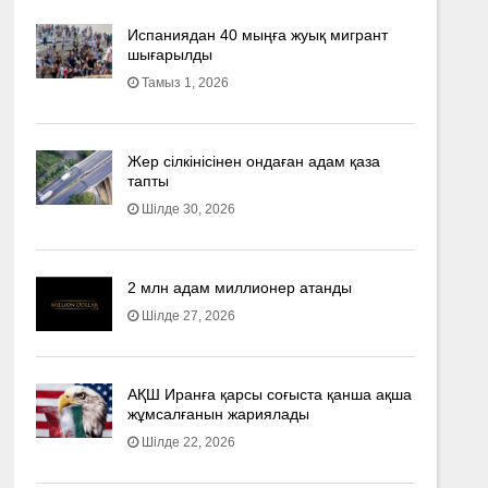
Испаниядан 40 мыңға жуық мигрант
шығарылды
Тамыз 1, 2026
Жер сілкінісінен ондаған адам қаза
тапты
Шілде 30, 2026
2 млн адам миллионер атанды
Шілде 27, 2026
АҚШ Иранға қарсы соғыста қанша ақша
жұмсалғанын жариялады
Шілде 22, 2026