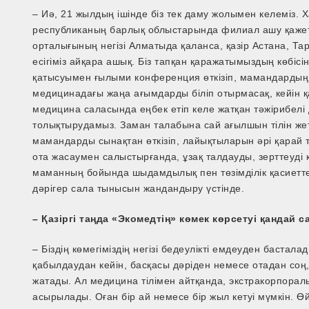
– Иә, 21 жылдың ішінде біз тек даму жолымен келеміз. Ха
республиканың барлық облыстарында филиал ашу қажетті
орталығының негізі Алматыда қаланса, қазір Астана, 
есігіміз айқара ашық. Біз тапқан қаражатымыздың көбі
қатысуымен ғылыми конференция өткізіп, мамандардың б
медицинадағы жаңа ағымдарды біліп отырмасақ, кейін қа
медицина саласында еңбек етіп келе жатқан тәжірибелі 
толықтырудамыз. Заман талабына сай ағылшын тілін жет
мамандарды сынақтан өткізіп, лайықтыларын әрі қарай т
ота жасаумен салыстырғанда, ұзақ талдауды, зерттеуді қа
маманның бойында шыдамдылық пен төзімділік қасиеттер
дәрігер сала тынысын жандандыру үстінде.
– Қазіргі таңда «Экомедтің» көмек көрсетуі қандай
– Біздің көмегіміздің негізі бедеулікті емдеуден бастал
қабылдаудан кейін, басқасы дәріден немесе отадан соң
жатады. Ал медицина тілімен айтқанда, экстракорпоральд
асырылады. Оған бір ай немесе бір жыл кетуі мүмкін. Өй