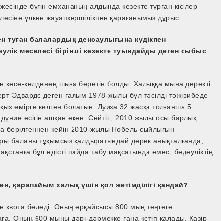
жесінде бүгін емхананың алдында кезекте тұрған кісілер
лесіне үлкен жауапкершілікпен қарағанымыз дұрыс.
ен туған балалардың денсаулығына күдікпен
еулік мәселесі бірінші кезекте туындайды деген сыбыс
н кесе-көлденең шыға беретін болды. Халыққа мына деректі
ерт Эдвардс деген ғалым 1978­-жылы бұл тәсілді тәжірибеде
 қыз өмірге келген болатын. Луиза 32 жасқа толғанша 5
үние есігін ашқан екен. Сөйтіп, 2010 жылы осы барлық
ға берілгеннен кейін 2010­-жылы Нобель сыйлығын
ары баланы тұқымсыз қалдыратындай дерек анықталғанда,
ақстанға бұл әдісті пайда табу мақсатында емес, бедеуліктің
н, қарапайым халық үшін қол жетімділігі қандай?
н квота бөледі. Оның әрқайсысы 800 мың теңгеге
баға. Оның 600 мыңы дәрі-дәрмекке ғана кетіп қалады. Қазір