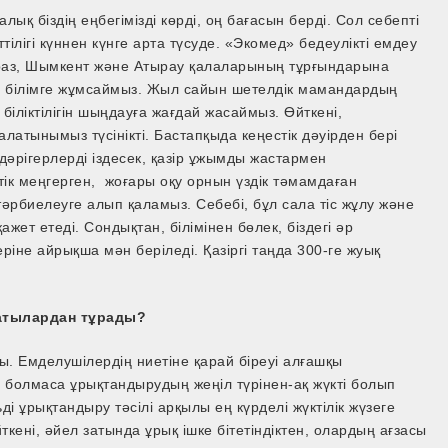
лық біздің еңбегімізді көрді, оң бағасын берді. Сол себепті
лігі күннен күнге арта түсуде. «Экомед» бедеулікті емдеу
Тараз, Шымкент және Атырау қалаларының тұрғындарына
сін білімге жұмсаймыз. Жыл сайын шетелдік мамандардың
іліктілігін шыңдауға жағдай жасаймыз. Өйткені,
латынымыз түсінікті. Бастапқыда кеңестік дәуірден бері
дәрігерлерді іздесек, қазір ұжымды жастармен
ік меңгерген, жоғары оқу орнын үздік тәмамдаған
әрбиелеуге алып қаламыз. Себебі, бұл сала тіс жұлу және
жет етеді. Сондықтан, білімінен бөлек, біздегі әр
іне айрықша мән беріледі. Қазіргі таңда 300-ге жуық
 сатылардан тұрады?
ады. Емделушілердің ниетіне қарай біреуі алғашқы
, болмаса ұрықтандырудың жеңіл түрінен-ақ жүкті болып
і ұрықтандыру тәсілі арқылы ең күрделі жүктілік жүзеге
ткені, әйел затында ұрық ішке бітетіндіктен, олардың ағзасы