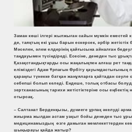
Заман көші ілгері жылжыған сайын мүмкін еместей кө
де, таяқтың екі ұшы барын ескерсек, әрбір жетісті
Мәселен, әлем елдерінің қайғысына айналған бедеул
таңдауымен түсіндіреді. Есесіне, денеден тыс ұрық
Қазақстандықтарды осы жаңалықпен алғаш рет таң
еліміздегі Адам Ұрпағын Өрбіту қауымдастығының п
қараңғы түнекке батқан жанұяларға қайтадан сәуле 
себепші болып келеді. Ендеше, толық отбасы болу
зертханасының тарихи жетістіктеріне осы еңбекті
отырсақ.
– Салтанат Берденқызы, дүниеге ұрпақ әкелуді арм
жиырма жылдан астам уақыт бойы денеден тыс ұры
медицинамыздың өзге дамыған мемлекеттерден кем е
шыңырауы қайда жатыр?