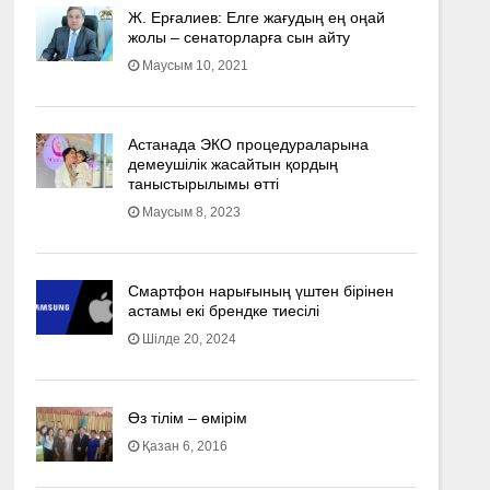
Ж. Ерғалиев: Елге жағудың ең оңай
жолы – сенаторларға сын айту
Маусым 10, 2021
Астанада ЭКО процедураларына
демеушілік жасайтын қордың
таныстырылымы өтті
Маусым 8, 2023
Смартфон нарығының үштен бірінен
астамы екі брендке тиесілі
Шілде 20, 2024
Өз тілім – өмірім
Қазан 6, 2016