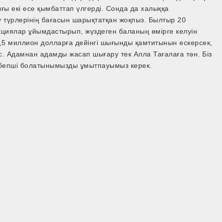
ығы екі есе қымбаттап үлгерді. Сонда да халыққа
у түрлерінің бағасын шарықтатқан жоқпыз. Былтыр 20
кциялар ұйымдастырып, жүздеген баланың өмірге келуін
 1,5 миллион долларға дейінгі шығынды қамтитынын ескерсек,
с. Адамнан адамды жасап шығару тек Алла Тағалаға тән. Біз
ебепші болатынымызды ұмытпауымыз керек.