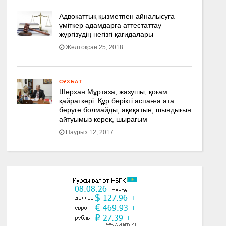
Адвокаттық қызметпен айналысуға
үмiткер адамдарға аттестаттау
жүргізудің негізгі қағидалары
Желтоқсан 25, 2018
СҰХБАТ
Шерхан Мұртаза, жазушы, қоғам
қайраткері: Құр бөрікті аспанға ата
беруге болмайды, ақиқатын, шындығын
айтуымыз керек, шырағым
Наурыз 12, 2017