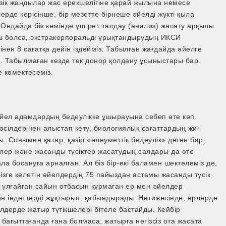
әзік жандылар жас ерекшелігіне қарай жылына немесе
ерде керісінше, бір мезетте бірнеше әйелді жүкті қыла
 Ондайда біз кемінде үш рет талдау (анализ) жасату арқылы
ш болса, экстракорпоральді ұрықтандырудың ИКСИ
інен 8 сағатқа дейін іздейміз. Табылған жағдайда әйелге
. Табылмаған кезде тек донор қолдану ұсыныстары бар.
 көмектесеміз.
әйел адамдардың бедеулікке ұшырауына себеп өте көп.
әсілдерінен алыстап кету, биологиялық сағаттардың жиі
. Сонымен қатар, қазір «әлеуметтік бедеулік» деген бар.
рілер және жасанды түсіктер жасатудың салдары да өте
бала босануға арналған. Ал біз бір-екі баламен шектелеміз де,
ізге келетін әйелдердің 75 пайыздан астамы жасанды түсік
ы ұлғайған сайын отбасын құрмаған ер мен әйелдер
ен індеттерді жұқтырып, қабындырады. Нәтижесінде, ерлерде
дерде жатыр түтікшелері бітеле бастайды. Кейбір
 бағыттағанда ғана болмаса, жатырға негізсіз ота жасата