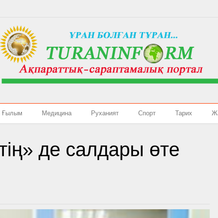
Ғылым
Медицина
Руханият
Спорт
Тарих
Ж
тің» де салдары өте