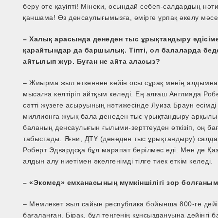
беру өте қауіпті! Мінеки, осындай себеп-салдардың нәти
қаншама! Өз денсаулығымызға, өмірге ұрпақ әкелу мәсе
– Халық арасында денеден тыс ұрықтандыру әдісім
қарайтындар да баршылық. Тіпті, ол балаларда бед
айтылып жүр. Бұған не айта аласыз?
– Жиырма жыл өткеннен кейін осы сұрақ менің алдымна
мысалға келтіріп айтқым келеді. Ең алғаш Англияда Роб
сәтті жүзеге асыруының нәтижесінде Луиза Браун есімді
миллионға жуық бала денеден тыс ұрықтандыру арқылы д
баланың денсаулығын ғылыми-зерттеуден өткізіп, оң ба
табыстады. Яғни, ДТҰ (денеден тыс ұрықтандыру) салд
Роберт Эдвардсқа бұл марапат берілмес еді. Мен де Қаз
алдын алу ниетімен әкелгенімді тілге тиек еткім келеді.
– «Экомед» емханасының мүмкіншілігі зор болғаныме
– Мемлекет жыл сайын республика бойынша 800-ге дейі
бағаланған. Бірақ, бұл теңгенің құнсыздануына дейінгі 