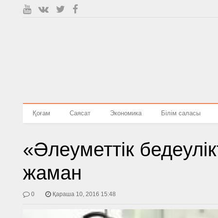
Қоғам
Саясат
Экономика
Білім саласы
«Әлеуметтік бедеулік
жаман
0
Қараша 10, 2016 15:48