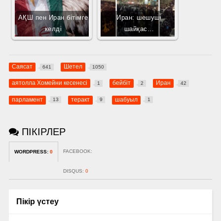
АҚШ пен Иран бітімге
Иран: шешуші
келді
шайқас…
Саясат
Шетел
641
1050
аятолла Хомейни кесенесі
бейбіт
Иран
1
2
42
парламент
теракт
шабуыл
13
9
1
ПІКІРЛЕР
FACEBOOK:
WORDPRESS:
0
DISQUS:
0
Пікір үстеу