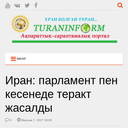
МӘЗІР
Иран: парламент пен
кесенеде теракт
жасалды
0
Маусым 7, 2017 19:00