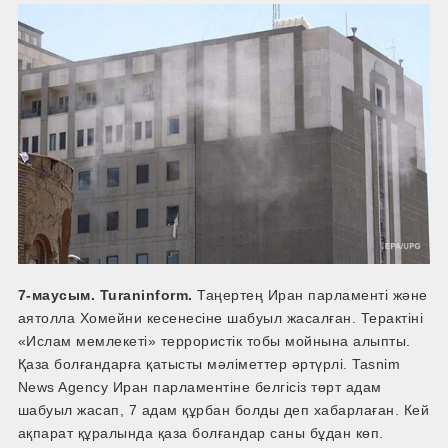
7-маусым. Turaninform.
Таңертең Иран парламенті және
аятолла Хомейни кесенесіне шабуыл жасалған. Терактіні
«Ислам мемлекеті» террористік тобы мойнына алыпты.
Қаза болғандарға қатысты мәліметтер әртүрлі. Tasnim
News Agency Иран парламентіне белгісіз төрт адам
шабуыл жасап, 7 адам құрбан болды деп хабарлаған. Кей
ақпарат құралында қаза болғандар саны бұдан көп.