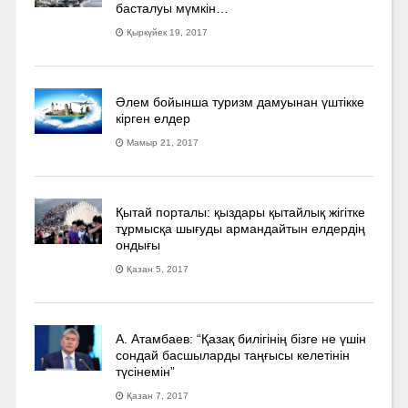
басталуы мүмкін…
Қыркүйек 19, 2017
Әлем бойынша туризм дамуынан үштікке
кірген елдер
Мамыр 21, 2017
Қытай порталы: қыздары қытайлық жігітке
тұрмысқа шығуды армандайтын елдердің
ондығы
Қазан 5, 2017
А. Атамбаев: “Қазақ билігінің бізге не үшін
сондай басшыларды таңғысы келетінін
түсінемін”
Қазан 7, 2017