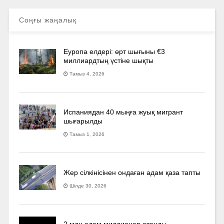
Соңғы жаңалық
Еуропа елдері: өрт шығыны €3
миллиардтың үстіне шықты
Тамыз 4, 2026
Испаниядан 40 мыңға жуық мигрант
шығарылды
Тамыз 1, 2026
Жер сілкінісінен ондаған адам қаза тапты
Шілде 30, 2026
2 млн адам миллионер атанды