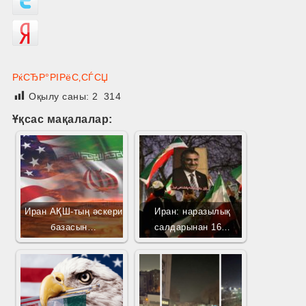
РќСЂР°РІРёС‚СЃСЏ
Оқылу саны:
2 314
Ұқсас мақалалар:
Иран АҚШ-тың әскери
Иран: наразылық
базасын…
салдарынан 16…