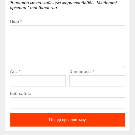
Э-пошта мекенжайыңыз жарияланбайды.
Міндетті
өрістер
*
таңбаланған
Пікір
*
Аты
*
Э-поштасы
*
Веб-сайты