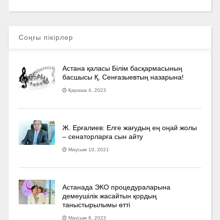
Соңғы пікірлер
Астана қаласы Білім басқармасының
басшысы Қ. Сенғазыевтың назарына!
Қараша 4, 2023
Ж. Ерғалиев: Елге жағудың ең оңай жолы
– сенаторларға сын айту
Маусым 10, 2021
Астанада ЭКО процедураларына
демеушілік жасайтын қордың
таныстырылымы өтті
Маусым 8, 2023