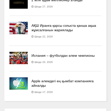
Шілде 27, 2026
АҚШ Иранға қарсы соғыста қанша ақша
жұмсалғанын жариялады
Шілде 22, 2026
Испания – футболдан әлем чемпионы
Шілде 20, 2026
Apple әлемдегі ең қымбат компанияға
айналды
Шілде 17, 2026