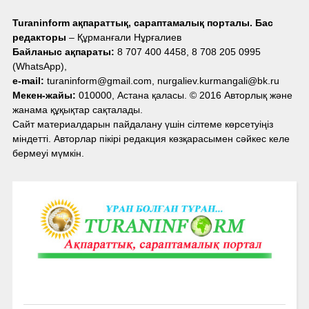
Turaninform ақпараттық, сараптамалық порталы. Бас
редакторы
– Құрманғали Нұрғалиев
Байланыс ақпараты:
8 707 400 4458, 8 708 205 0995
(WhatsApp),
e-mail:
turaninform@gmail.com, nurgaliev.kurmangali@bk.ru
Мекен-жайы:
010000, Астана қаласы. © 2016 Авторлық және
жанама құқықтар сақталады.
Сайт материалдарын пайдалану үшін сілтеме көрсетуіңіз
міндетті. Авторлар пікірі редакция көзқарасымен сәйкес келе
бермеуі мүмкін.