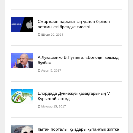
Смартфон нарығының үштен бірінен
астамы екі брендке тиесілі
Шілде 20, 2024
А.Лукашенко В.Путинге: «Володя, кешімді
бұзба»
Ақпан 5, 2017
Елордада Дүниежүзі қазақтарының V
Құрылтайы өтеді
Маусым 15, 2017
Қытай порталы: қыздары қытайлық жігітке