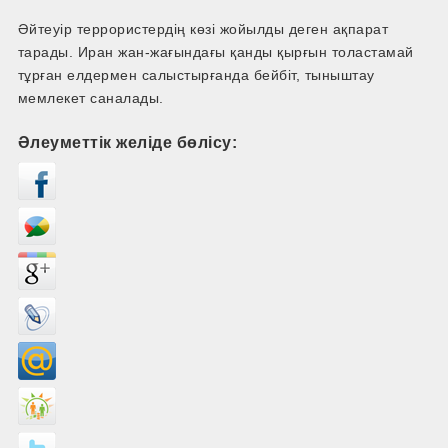
Әйтеуір террористердің көзі жойылды деген ақпарат
тарады. Иран жан-­жағындағы қанды қырғын толастамай
тұрған елдермен салыстырғанда бейбіт, тыныштау
мемлекет саналады.
Әлеуметтік желіде бөлісу: