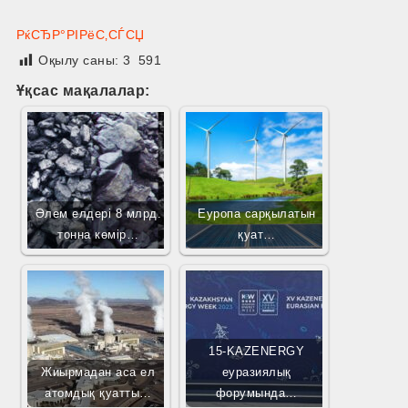
РќСЂР°РІРёС‚СЃСЏ
Оқылу саны:
3 591
Ұқсас мақалалар:
Әлем елдері 8 млрд.
Еуропа сарқылатын
тонна көмір…
қуат…
15-KAZENERGY
Жиырмадан аса ел
еуразиялық
атомдық қуатты…
форумында…