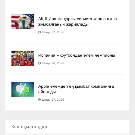
АҚШ Иранға қарсы соғыста қанша ақша
жұмсалғанын жариялады
Шілде 22, 2026
Испания – футболдан әлем чемпионы
Шілде 20, 2026
Apple әлемдегі ең қымбат компанияға
айналды
Шілде 17, 2026
Көп оқылғандар