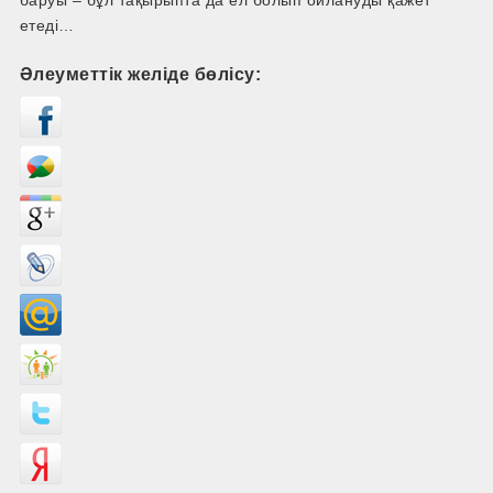
баруы – бұл тақырыпта да ел болып ойлануды қажет
етеді…
Әлеуметтік желіде бөлісу: