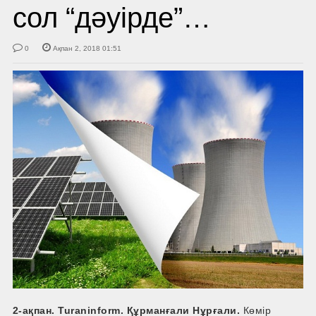
сол “дәуірде”…
0
Ақпан 2, 2018 01:51
2-ақпан. Turaninform. Құрманғали Нұрғали.
Көмір