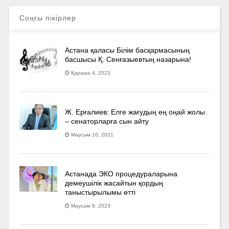
Соңғы пікірлер
Астана қаласы Білім басқармасының
басшысы Қ. Сенғазыевтың назарына!
Қараша 4, 2023
Ж. Ерғалиев: Елге жағудың ең оңай жолы
– сенаторларға сын айту
Маусым 10, 2021
Астанада ЭКО процедураларына
демеушілік жасайтын қордың
таныстырылымы өтті
Маусым 8, 2023