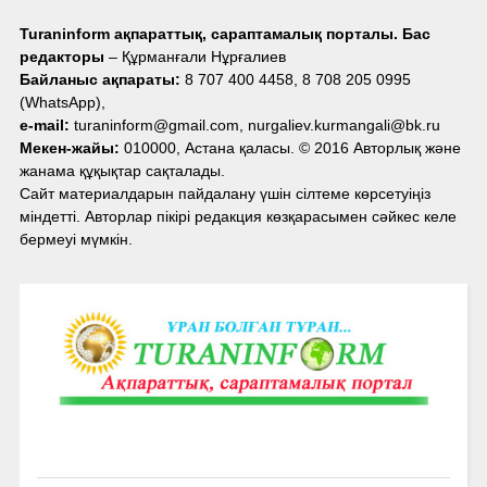
Turaninform ақпараттық, сараптамалық порталы. Бас
редакторы
– Құрманғали Нұрғалиев
Байланыс ақпараты:
8 707 400 4458, 8 708 205 0995
(WhatsApp),
e-mail:
turaninform@gmail.com, nurgaliev.kurmangali@bk.ru
Мекен-жайы:
010000, Астана қаласы. © 2016 Авторлық және
жанама құқықтар сақталады.
Сайт материалдарын пайдалану үшін сілтеме көрсетуіңіз
міндетті. Авторлар пікірі редакция көзқарасымен сәйкес келе
бермеуі мүмкін.