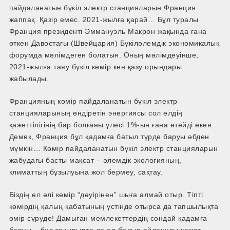
пайдаланатын бүкіл электр станцияларын Франция
жаппақ. Қазір емес. 2021­-жылға қарай… Бұл туралы
Франция президенті Эммануэль Макрон жақында ғана
өткен Давостағы (Швейцария) Бүкіләлемдік экономикалық
форумда мәлімдеген болатын. Оның мәлімдеуінше,
2021­-жылға таяу бүкіл көмір кен қазу орындары
жабылады.
Францияның көмір пайдаланатын бүкіл электр
станцияларының өндіретін энергиясы сол елдің
қажеттілігінің бар болғаны үлесі 1%­-ын ғана өтейді екен.
Демек, Франция бұл қадамға батыл түрде баруы әбден
мүмкін… Көмір пайдаланатын бүкіл электр станцияларын
жабудағы басты мақсат – әлемдік экологияның,
климаттың бұзылуына жол бермеу, сақтау.
Біздің ел әлі көмір “дәуірінен” шыға алмай отыр. Тіпті
көмірдің қалың қабатының үстінде отырса да тапшылықта
өмір сүруде! Дамыған мемлекеттердің сондай қадамға