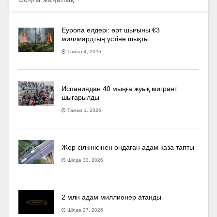
Еуропа елдері: өрт шығыны €3
миллиардтың үстіне шықты
Тамыз 4, 2026
Испаниядан 40 мыңға жуық мигрант
шығарылды
Тамыз 1, 2026
Жер сілкінісінен ондаған адам қаза тапты
Шілде 30, 2026
2 млн адам миллионер атанды
Шілде 27, 2026