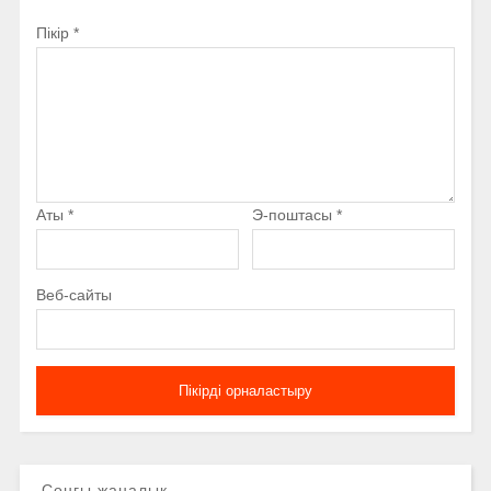
Пікір
*
Аты
*
Э-поштасы
*
Веб-сайты
Соңғы жаңалық