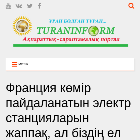
МӘЗІР
Франция көмір
пайдаланатын электр
станцияларын
жаппақ, ал біздің ел