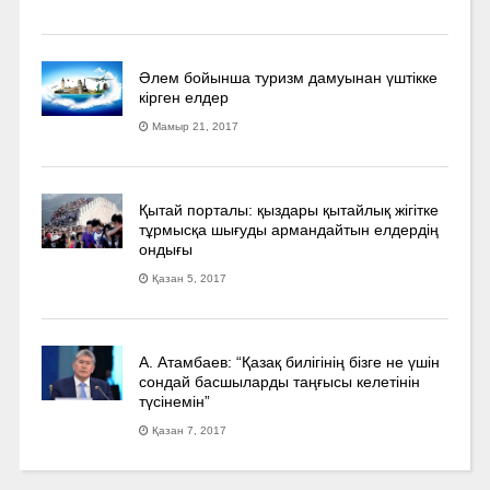
Әлем бойынша туризм дамуынан үштікке
кірген елдер
Мамыр 21, 2017
Қытай порталы: қыздары қытайлық жігітке
тұрмысқа шығуды армандайтын елдердің
ондығы
Қазан 5, 2017
А. Атамбаев: “Қазақ билігінің бізге не үшін
сондай басшыларды таңғысы келетінін
түсінемін”
Қазан 7, 2017