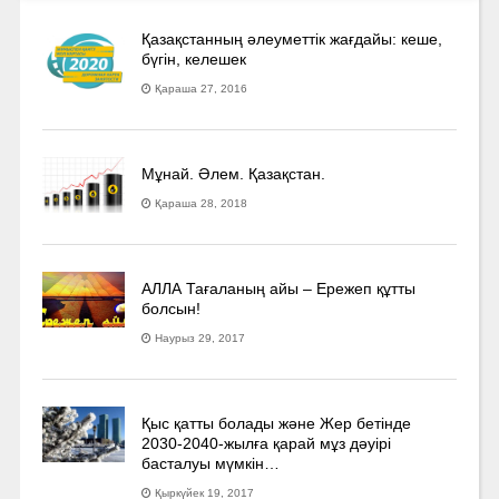
Қазақстанның әлеуметтік жағдайы: кеше,
бүгін, келешек
Қараша 27, 2016
Мұнай. Әлем. Қазақстан.
Қараша 28, 2018
АЛЛА Тағаланың айы – Ережеп құтты
болсын!
Наурыз 29, 2017
Қыс қатты болады және Жер бетінде
2030-2040­-жылға қарай мұз дәуірі
басталуы мүмкін…
Қыркүйек 19, 2017