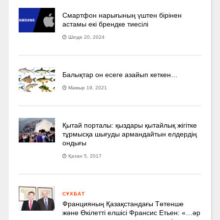
Смартфон нарығының үштен бірінен
астамы екі брендке тиесілі
Шілде 20, 2024
Балықтар он есеге азайып кеткен…
Мамыр 19, 2021
Қытай порталы: қыздары қытайлық жігітке
тұрмысқа шығуды армандайтын елдердің
ондығы
Қазан 5, 2017
СҰХБАТ
Францияның Қазақстандағы Төтенше
және Өкілетті елшісі Франсис Етьен: «…әр