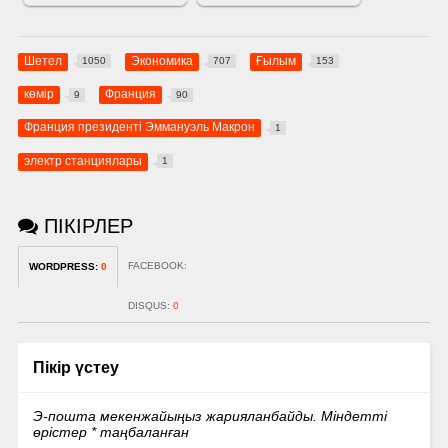
Шетел
Экономика
Ғылым
1050
707
153
көмір
Франция
9
90
Франция президенті Эммануэль Макрон
1
электр станциялары
1
ПІКІРЛЕР
FACEBOOK:
WORDPRESS:
0
DISQUS:
0
Пікір үстеу
Э-пошта мекенжайыңыз жарияланбайды.
Міндетті
өрістер
*
таңбаланған