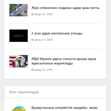
Жер сілкінісінен ондаған адам қаза тапты
Шілде 30, 2026
2 млн адам миллионер атанды
Шілде 27, 2026
АҚШ Иранға қарсы соғыста қанша ақша
жұмсалғанын жариялады
Шілде 22, 2026
Көп оқылғандар
Қазақстанның әлеуметтік жағдайы: кеше,