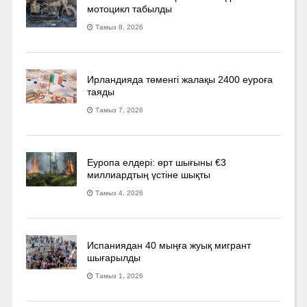
мотоцикл табылды
Тамыз 8, 2026
Ирландияда төменгі жалақы 2400 еуроға
таяды
Тамыз 7, 2026
Еуропа елдері: өрт шығыны €3
миллиардтың үстіне шықты
Тамыз 4, 2026
Испаниядан 40 мыңға жуық мигрант
шығарылды
Тамыз 1, 2026