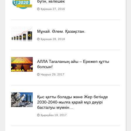
бүгін, келешек
Қараша 27, 2016
Мұнай. Әлем. Қазақстан.
Қараша 28, 2018
АЛЛА Тағаланың айы – Ережеп құтты
болсын!
Наурыз 29, 2017
Қыс қатты болады және Жер бетінде
2030-2040­-жылға қарай мұз дәуірі
басталуы мүмкін…
Қыркүйек 19, 2017