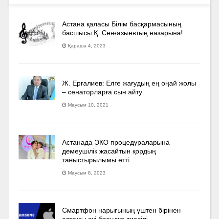
Астана қаласы Білім басқармасының
басшысы Қ. Сенғазыевтың назарына!
Қараша 4, 2023
Ж. Ерғалиев: Елге жағудың ең оңай жолы
– сенаторларға сын айту
Маусым 10, 2021
Астанада ЭКО процедураларына
демеушілік жасайтын қордың
таныстырылымы өтті
Маусым 8, 2023
Смартфон нарығының үштен бірінен
астамы екі брендке тиесілі