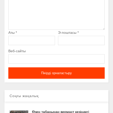
Аты
*
Э-поштасы
*
Веб-сайты
Соңғы жаңалық
Өзен табанынан вермахт кезіндегі