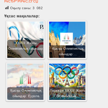
РќСЂР°РІРёС‚СЃСЏ
Оқылу саны:
3 082
Ұқсас мақалалар:
XXXIII Жазғы
Олимпиялық ойындар:
Қысқы Олимпиялық
…
ойындар:…
Қысқы Олимпиялық
Парижде XXXIII Жазғы
ойындар: Еуропа
Олимпиялық…