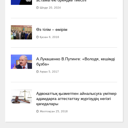
Шілде 20, 2024
Өз тілім – өмірім
Қазан 6, 2016
А.Лукашенко В.Путинге: «Володя, кешімді
бұзба»
Ақпан 5, 2017
Адвокаттық қызметпен айналысуға үмiткер
адамдарға аттестаттау жүргізудің негізгі
қағидалары
Желтоқсан 25, 2018