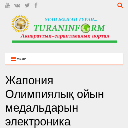
МӘЗІР
Жапония
Олимпиялық ойын
медальдарын
электроника