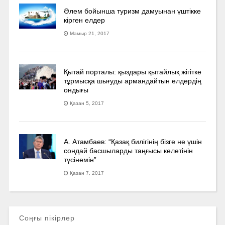
Әлем бойынша туризм дамуынан үштікке
кірген елдер
Мамыр 21, 2017
Қытай порталы: қыздары қытайлық жігітке
тұрмысқа шығуды армандайтын елдердің
ондығы
Қазан 5, 2017
А. Атамбаев: “Қазақ билігінің бізге не үшін
сондай басшыларды таңғысы келетінін
түсінемін”
Қазан 7, 2017
Соңғы пікірлер