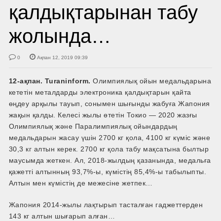
қалдықтарынан табу
жолында…
0
Ақпан 12, 2019 09:39
12
-ақпан. Turaninform.
Олимпиялық ойын медальдарына
кететін металдарды электроника қалдықтарын қайта
өңдеу арқылы тауып, сонымен шығынды жабуға Жапония
жақын қалды. Келесі жылы өтетін Токио — 2020 жазғы
Олимпиялық және Паралимпиялық ойындардың
медальдарын жасау үшін 2700 кг қола, 4100 кг күміс және
30,3 кг алтын керек. 2700 кг қола табу мақсатына былтыр
маусымда жеткен. Ал, 2018-жылдың қазанында, медальға
қажетті алтынның 93,7%-ы, күмістің 85,4%-­ы табылыпты.
Алтын мен күмістің де межесіне жетпек…
Жапония 2014­-жылы лақтырып тасталған гаджеттерден
143 кг алтын шығарып алған…