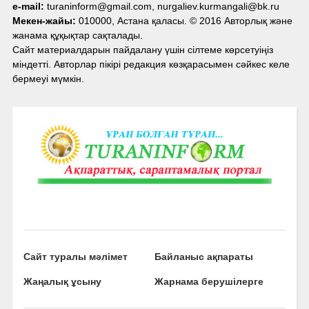
e-mail:
turaninform@gmail.com, nurgaliev.kurmangali@bk.ru
Мекен-жайы:
010000, Астана қаласы. © 2016 Авторлық және
жанама құқықтар сақталады.
Сайт материалдарын пайдалану үшін сілтеме көрсетуіңіз
міндетті. Авторлар пікірі редакция көзқарасымен сәйкес келе
бермеуі мүмкін.
Сайт туралы мәлімет
Байланыс ақпараты
Жаңалық ұсыну
Жарнама берушілерге