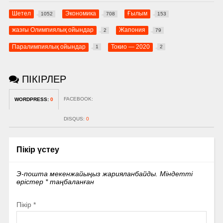
Шетел
Экономика
Ғылым
1052
708
153
жазғы Олимпиялық ойындар
Жапония
2
79
Паралимпиялық ойындар
Токио — 2020
1
2
ПІКІРЛЕР
FACEBOOK:
WORDPRESS:
0
DISQUS:
0
Пікір үстеу
Э-пошта мекенжайыңыз жарияланбайды.
Міндетті
өрістер
*
таңбаланған
Пікір
*