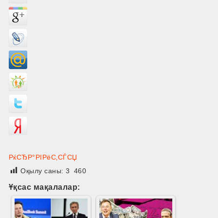
РќСЂР°РІРёС‚СЃСЏ
Оқылу саны:
3 460
Ұқсас мақалалар: