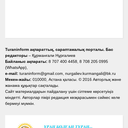
Turaninform ақпараттық, сараптамалық порталы. Бас
редакторы
– Құрманғали Нұрғалиев
Байланыс ақпараты:
8 707 400 4458, 8 708 205 0995
(WhatsApp),
e-mail:
turaninform@gmail.com, nurgaliev.kurmangali@bk.ru
Мекен-жайы:
010000, Астана қаласы. © 2016 Авторлық және
жанама құқықтар сақталады.
Сайт материалдарын пайдалану үшін сілтеме көрсетуіңіз
міндетті. Авторлар пікірі редакция көзқарасымен сәйкес келе
бермеуі мүмкін.