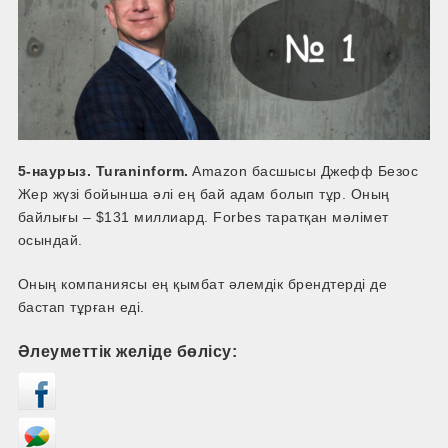
5-наурыз. Turaninform.
Amazon басшысы Джефф Безос
Жер жүзі бойынша әлі ең бай адам болып тұр. Оның
байлығы – $131 миллиард. Forbes таратқан мәлімет
осындай.
Оның компаниясы ең қымбат әлемдік брендтерді де
бастап тұрған еді.
Әлеуметтік желіде бөлісу: