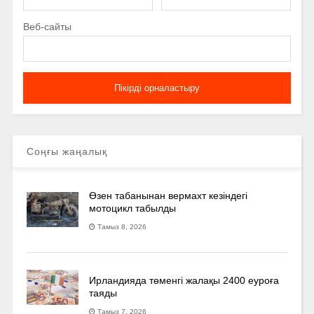
Веб-сайты
Соңғы жаңалық
Өзен табанынан вермахт кезіндегі
мотоцикл табылды
Тамыз 8, 2026
Ирландияда төменгі жалақы 2400 еуроға
таяды
Тамыз 7, 2026