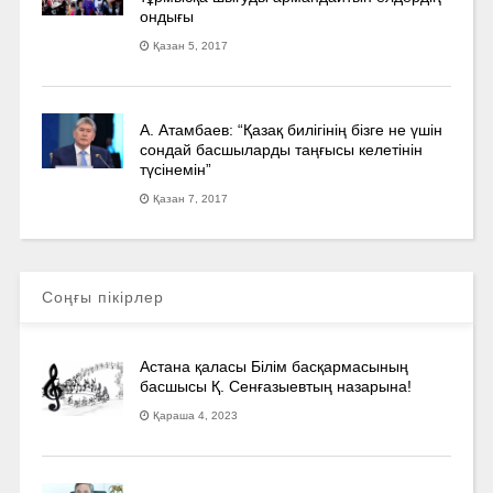
ондығы
Қазан 5, 2017
А. Атамбаев: “Қазақ билігінің бізге не үшін
сондай басшыларды таңғысы келетінін
түсінемін”
Қазан 7, 2017
Соңғы пікірлер
Астана қаласы Білім басқармасының
басшысы Қ. Сенғазыевтың назарына!
Қараша 4, 2023