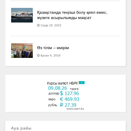
Қазақстанда теңізші болу қиял емес,
жүзеге асырылымды мақсат
Сәуір 16, 2022
Өз тілім – өмірім
Қазан 6, 2016
Ауа райы