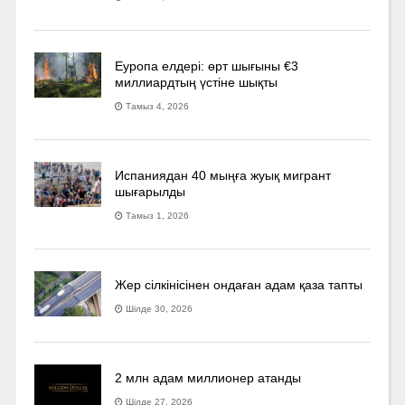
Еуропа елдері: өрт шығыны €3
миллиардтың үстіне шықты
Тамыз 4, 2026
Испаниядан 40 мыңға жуық мигрант
шығарылды
Тамыз 1, 2026
Жер сілкінісінен ондаған адам қаза тапты
Шілде 30, 2026
2 млн адам миллионер атанды
Шілде 27, 2026