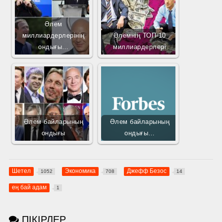
Әлем
миллиардерлерінің
Әлемнің ТОП-10
ондығы…
миллиардерлері
Әлем байларының
Әлем байларының
ондығы
ондығы…
Шетел
Экономика
Джефф Безос
1052
708
14
ең бай адам
1
ПІКІРЛЕР