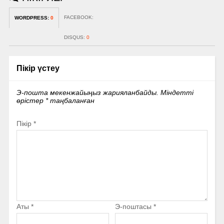
FACEBOOK:
WORDPRESS:
0
DISQUS:
0
Пікір үстеу
Э-пошта мекенжайыңыз жарияланбайды.
Міндетті
өрістер
*
таңбаланған
Пікір
*
Аты
*
Э-поштасы
*