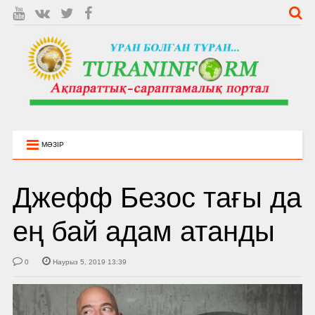
МӘЗІР
Джефф Безос тағы да
ең бай адам атанды
0
Наурыз 5, 2019 13:39