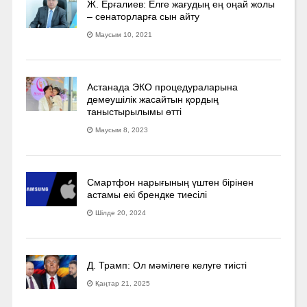
Ж. Ерғалиев: Елге жағудың ең оңай жолы
– сенаторларға сын айту
Маусым 10, 2021
Астанада ЭКО процедураларына
демеушілік жасайтын қордың
таныстырылымы өтті
Маусым 8, 2023
Смартфон нарығының үштен бірінен
астамы екі брендке тиесілі
Шілде 20, 2024
Д. Трамп: Ол мәмілеге келуге тиісті
Қаңтар 21, 2025