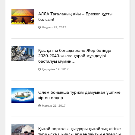
АЛЛА Тағаланың айы – Ережеп құтты
болсын!
Наурыз 29, 2017
Қыс қатты болады және Жер бетінде
2030-2040­-жылға қарай мұз дәуірі
басталуы мүмкін…
Қыркүйек 19, 2017
Әлем бойынша туризм дамуынан үштікке
кірген елдер
Мамыр 21, 2017
Қытай порталы: қыздары қытайлық жігітке
тұрмысқа шығуды армандайтын елдердің