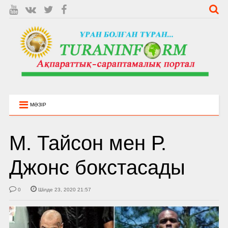
МӘЗІР
М. Тайсон мен Р.
Джонс бокстасады
0
Шілде 23, 2020 21:57