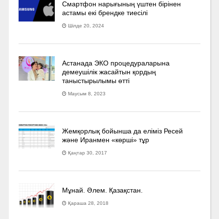
Смартфон нарығының үштен бірінен
астамы екі брендке тиесілі
Шілде 20, 2024
Астанада ЭКО процедураларына
демеушілік жасайтын қордың
таныстырылымы өтті
Маусым 8, 2023
Жемқорлық бойынша да еліміз Ресей
және Иранмен «көрші» тұр
Қаңтар 30, 2017
Мұнай. Әлем. Қазақстан.
Қараша 28, 2018