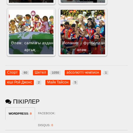
Әлем: салмағы аздан
Испания – футболдан
артық…
әлем…
Спорт
Шетел
абсолютті чемпион
60
1050
1
кіші Рой Джонс
Майк Тайсон
2
5
ПІКІРЛЕР
FACEBOOK:
WORDPRESS:
0
DISQUS:
0