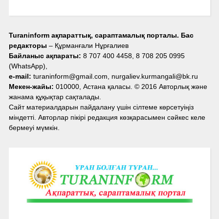
Turaninform ақпараттық, сараптамалық порталы. Бас
редакторы
– Құрманғали Нұрғалиев
Байланыс ақпараты:
8 707 400 4458, 8 708 205 0995
(WhatsApp),
e-mail:
turaninform@gmail.com, nurgaliev.kurmangali@bk.ru
Мекен-жайы:
010000, Астана қаласы. © 2016 Авторлық және
жанама құқықтар сақталады.
Сайт материалдарын пайдалану үшін сілтеме көрсетуіңіз
міндетті. Авторлар пікірі редакция көзқарасымен сәйкес келе
бермеуі мүмкін.