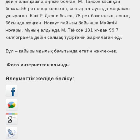
дейін алыпқашпа әңгіме болған. М. Тайсон кәсіпқой
бокста 56 рет өнер көрсетіп, соның алтауында жеңіліске
ұшыраған. Кіші Р. Джонс болса, 75 рет бокстасып, соның
66сында жеңген. Нокаут пайызы бойынша Майктікі
жоғары. Мұның алдында М. Тайсон 131 кг-дан 99,7
киллограмға дейін салмақ түсіргенін жариялаған еді.
Бұл – қайырымдылық бағытында өтетін жекпе-жек.
Фото интернеттен алынды
Әлеуметтік желіде бөлісу: