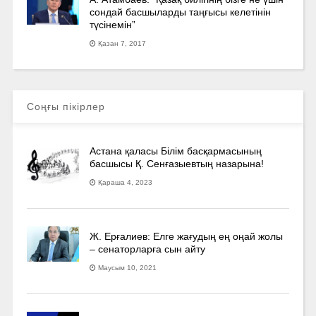
сондай басшыларды таңғысы келетінін
түсінемін”
Қазан 7, 2017
Соңғы пікірлер
Астана қаласы Білім басқармасының
басшысы Қ. Сенғазыевтың назарына!
Қараша 4, 2023
Ж. Ерғалиев: Елге жағудың ең оңай жолы
– сенаторларға сын айту
Маусым 10, 2021