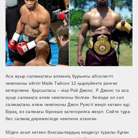
Аса ауыр салмақтағы әлемнің бұрынғы абсолютті
чемпионы әйгілі Майк Тайсон 12-қыркүйекте рингке
көтерілмек. Қарсыласы – кіші Рой Джонс. Р. Джонс та аса
ауыр салмақта әлем чемпионы болған. Кезінде ол сол
салмақтағы әлем чемпионы Джон Руисті жеңіп кеткен еді.
Бірақ, өз салмағы бірнеше категорияға жеңіл. Сөйте тұра
бес салмақ дәрежесінде чемпион атанған.
50ден асып кеткен боксшылардың кездесуі туралы бұған