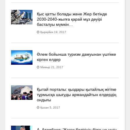
Қыс қатты болады және Жер бетінде
2030-2040­-жылға қарай мұз дәуірі
басталуы мүмкін…
Қыркүйек 19, 2017
Әлем бойынша туризм дамуынан үштікке
кірген елдер
Мамыр 21, 2017
Қытай порталы: қыздары қытайлық жігітке
тұрмысқа шығуды армандайтын елдердің
ондығы
Қазан 5, 2017
А. Атамбаев: “Қазақ билігінің бізге не үшін