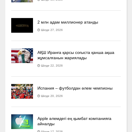
2 млн адам миллионер атанды
Шілде 27, 2026
АҚШ Иранға қарсы соғыста қанша ақша
жұмсалғанын жариялады
Шілде 22, 2026
Испания – футболдан әлем чемпионы
Шілде 20, 2026
Apple әлемдегі ең қымбат компанияға
айналды
Шілде 17, 2026