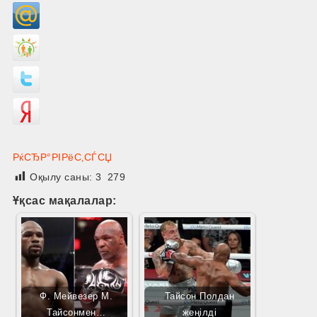
РќСЂР°РІРёС‚СЃСЏ
Оқылу саны:
3 279
Ұқсас мақалалар:
Ф. Мейвезер М.
Тайсон Полдан
Тайсонмен…
жеңілді