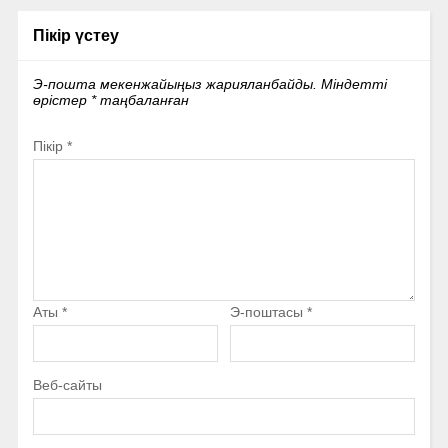
Пікір үстеу
Э-пошта мекенжайыңыз жарияланбайды.
Міндетті
өрістер
*
таңбаланған
Пікір
*
Аты
*
Э-поштасы
*
Веб-сайты