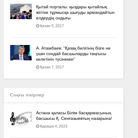
Қытай порталы: қыздары қытайлық
жігітке тұрмысқа шығуды армандайтын
елдердің ондығы
Қазан 5, 2017
А. Атамбаев: “Қазақ билігінің бізге не
үшін сондай басшыларды таңғысы
келетінін түсінемін”
Қазан 7, 2017
Соңғы пікірлер
Астана қаласы Білім басқармасының
басшысы Қ. Сенғазыевтың назарына!
Қараша 4, 2023