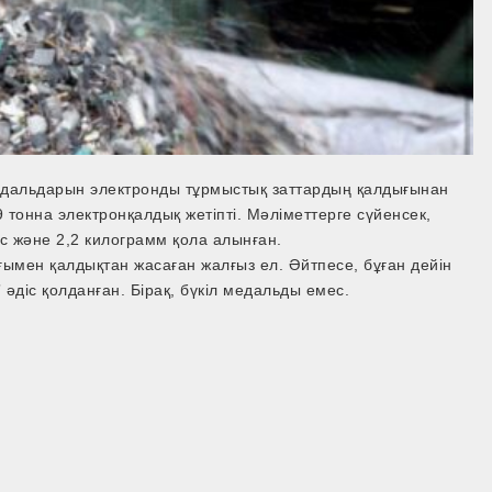
альдарын электронды тұрмыстық заттардың қалдығынан
 тонна электронқалдық жетіпті. Мәліметтерге сүйенсек,
міс және 2,2 килограмм қола алынған.
мен қалдықтан жасаған жалғыз ел. Әйтпесе, бұған дейін
діс қолданған. Бірақ, бүкіл медальды емес.