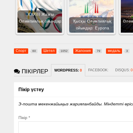
XXXIII Жазғы
Олимпиялық ойындар:
Қысқы Олимпиялық
Әлем
…
ойындар: Еуропа
Спорт
Шетел
Жапония
медаль
60
1052
79
3
ПІКІРЛЕР
FACEBOOK:
DISQUS:
0
WORDPRESS:
0
Пікір үстеу
Э-пошта мекенжайыңыз жарияланбайды.
Міндетті өрі
Пікір
*