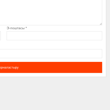
Э-поштасы
*