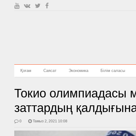
Қоғам
Саясат
Экономика
Білім саласы
Токио олимпиадасы 
заттардың қалдығын
0
Тамыз 2, 2021 10:08