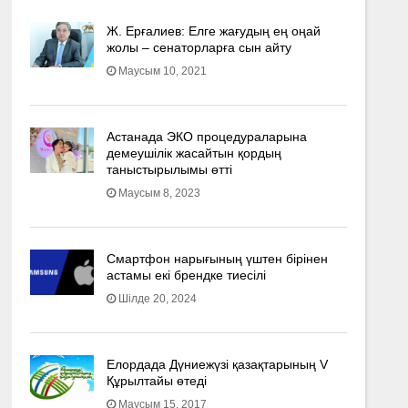
Ж. Ерғалиев: Елге жағудың ең оңай
жолы – сенаторларға сын айту
Маусым 10, 2021
Астанада ЭКО процедураларына
демеушілік жасайтын қордың
таныстырылымы өтті
Маусым 8, 2023
Смартфон нарығының үштен бірінен
астамы екі брендке тиесілі
Шілде 20, 2024
Елордада Дүниежүзі қазақтарының V
Құрылтайы өтеді
Маусым 15, 2017