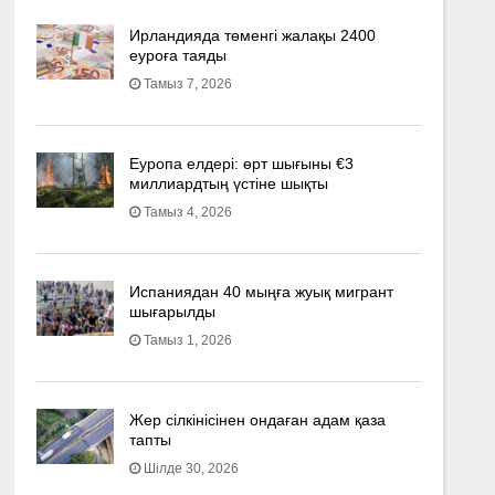
Ирландияда төменгі жалақы 2400
еуроға таяды
Тамыз 7, 2026
Еуропа елдері: өрт шығыны €3
миллиардтың үстіне шықты
Тамыз 4, 2026
Испаниядан 40 мыңға жуық мигрант
шығарылды
Тамыз 1, 2026
Жер сілкінісінен ондаған адам қаза
тапты
Шілде 30, 2026