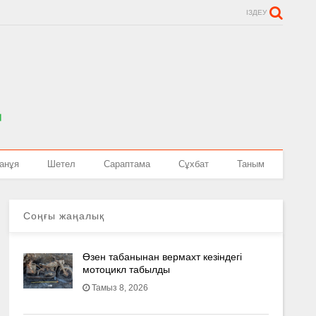
ІЗДЕУ
анұя
Шетел
Сараптама
Сұхбат
Таным
Соңғы жаңалық
Өзен табанынан вермахт кезіндегі
мотоцикл табылды
Тамыз 8, 2026