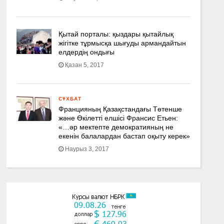
Қытай порталы: қыздары қытайлық
жігітке тұрмысқа шығуды армандайтын
елдердің ондығы
Қазан 5, 2017
СҰХБАТ
Францияның Қазақстандағы Төтенше
және Өкілетті елшісі Франсис Етьен:
«…әр мектепте демократияның не
екенін балалардан бастап оқыту керек»
Наурыз 3, 2017