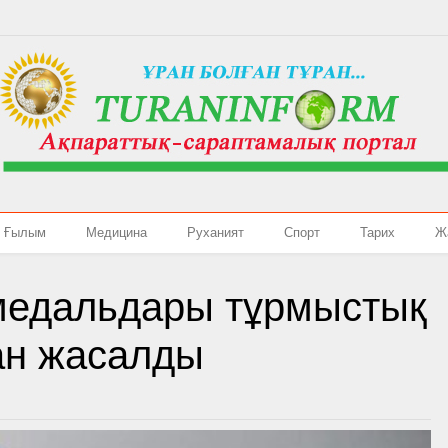
Ғылым
Медицина
Руханият
Спорт
Тарих
Ж
медальдары тұрмыстық
ан жасалды