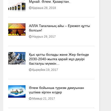
Мұнай. Әлем. Қазақстан.
Қараша 28, 2018
АЛЛА Тағаланың айы – Ережеп құтты
болсын!
Наурыз 29, 2017
Қыс қатты болады және Жер бетінде
2030-2040­-жылға қарай мұз дәуірі
басталуы мүмкін…
Қыркүйек 19, 2017
Әлем бойынша туризм дамуынан
үштікке кірген елдер
Мамыр 21, 2017