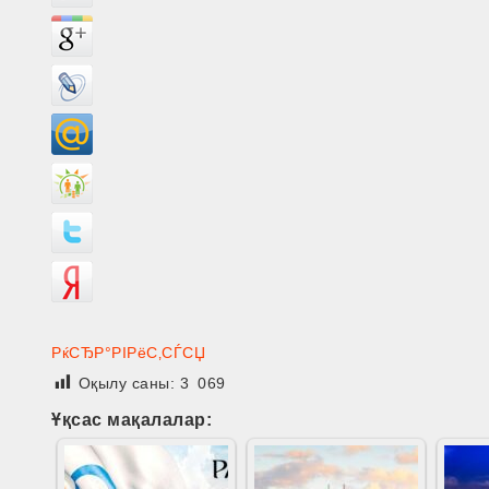
РќСЂР°РІРёС‚СЃСЏ
Оқылу саны:
3 069
Ұқсас мақалалар: