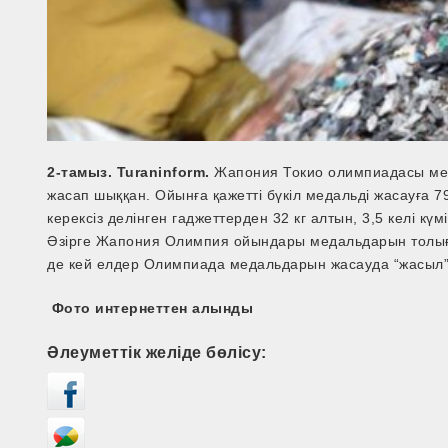
2-тамыз. Turaninform.
Жапония Токио олимпиадасы мед
жасап шыққан. Ойынға қажетті бүкіл медальді жасауға 79
керексіз делінген гаджеттерден 32 кг алтын, 3,5 келі кү
Әзірге Жапония Олимпия ойындары медальдарын толығы
де кей елдер Олимпиада медальдарын жасауда “жасыл” ә
Фото интернеттен алынды
Әлеуметтік желіде бөлісу: