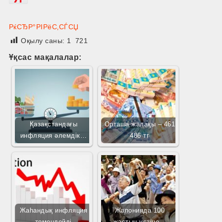
РќСЂР°РІРёС‚СЃСЏ
Оқылу саны:
1 721
Ұқсас мақалалар:
Қазақстандағы
Орташа жалақы – 461
инфляция әлемдік…
486 тг
Жаһандық инфляция
Жапонияда 100
төмендейді
жастың үстіне…