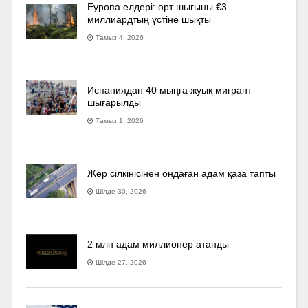
Еуропа елдері: өрт шығыны €3
миллиардтың үстіне шықты
Тамыз 4, 2026
Испаниядан 40 мыңға жуық мигрант
шығарылды
Тамыз 1, 2026
Жер сілкінісінен ондаған адам қаза тапты
Шілде 30, 2026
2 млн адам миллионер атанды
Шілде 27, 2026