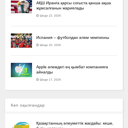
АҚШ Иранға қарсы соғыста қанша ақша
жұмсалғанын жариялады
Шілде 22, 2026
Испания – футболдан әлем чемпионы
Шілде 20, 2026
Apple әлемдегі ең қымбат компанияға
айналды
Шілде 17, 2026
Көп оқылғандар
Қазақстанның әлеуметтік жағдайы: кеше,