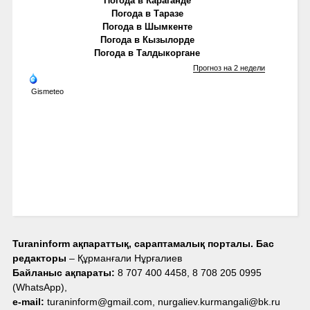
Погода в Караганде
Погода в Таразе
Погода в Шымкенте
Погода в Кызылорде
Погода в Талдыкоргане
Прогноз на 2 недели
Gismeteo
Turaninform ақпараттық, сараптамалық порталы. Бас
редакторы
– Құрманғали Нұрғалиев
Байланыс ақпараты:
8 707 400 4458, 8 708 205 0995
(WhatsApp),
e-mail:
turaninform@gmail.com, nurgaliev.kurmangali@bk.ru