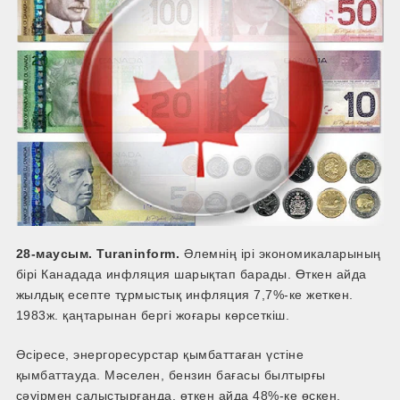
28-маусым. Turaninform.
Әлемнің ірі экономикаларының
бірі Канадада инфляция шарықтап барады. Өткен айда
жылдық есепте тұрмыстық инфляция 7,7%-ке жеткен.
1983ж. қаңтарынан бергі жоғары көрсеткіш.
Әсіресе, энергоресурстар қымбаттаған үстіне
қымбаттауда. Мәселен, бензин бағасы былтырғы
сәуірмен салыстырғанда, өткен айда 48%-ке өскен.