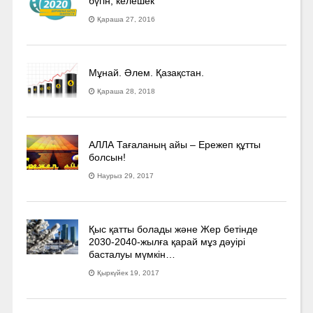
бүгін, келешек
Қараша 27, 2016
Мұнай. Әлем. Қазақстан.
Қараша 28, 2018
АЛЛА Тағаланың айы – Ережеп құтты
болсын!
Наурыз 29, 2017
Қыс қатты болады және Жер бетінде
2030-2040­-жылға қарай мұз дәуірі
басталуы мүмкін…
Қыркүйек 19, 2017