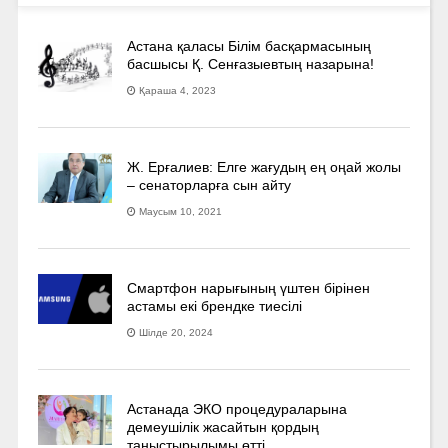
Астана қаласы Білім басқармасының
басшысы Қ. Сенғазыевтың назарына!
Қараша 4, 2023
Ж. Ерғалиев: Елге жағудың ең оңай жолы
– сенаторларға сын айту
Маусым 10, 2021
Смартфон нарығының үштен бірінен
астамы екі брендке тиесілі
Шілде 20, 2024
Астанада ЭКО процедураларына
демеушілік жасайтын қордың
таныстырылымы өтті