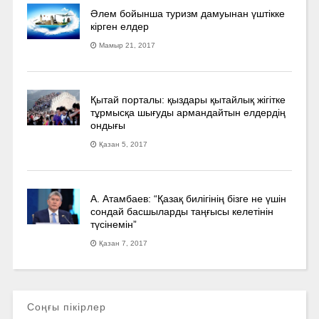
Әлем бойынша туризм дамуынан үштікке
кірген елдер
Мамыр 21, 2017
Қытай порталы: қыздары қытайлық жігітке
тұрмысқа шығуды армандайтын елдердің
ондығы
Қазан 5, 2017
А. Атамбаев: “Қазақ билігінің бізге не үшін
сондай басшыларды таңғысы келетінін
түсінемін”
Қазан 7, 2017
Соңғы пікірлер