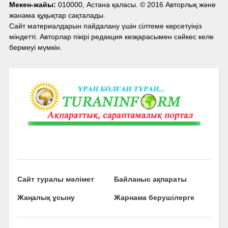
Мекен-жайы:
010000, Астана қаласы. © 2016 Авторлық және
жанама құқықтар сақталады.
Сайт материалдарын пайдалану үшін сілтеме көрсетуіңіз
міндетті. Авторлар пікірі редакция көзқарасымен сәйкес келе
бермеуі мүмкін.
Сайт туралы мәлімет
Байланыс ақпараты
Жаңалық ұсыну
Жарнама берушілерге