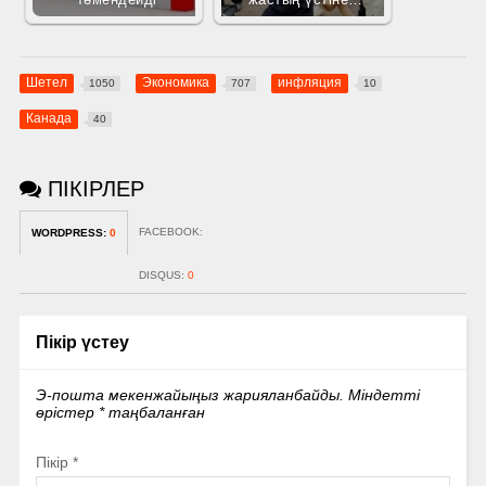
Шетел
Экономика
инфляция
1050
707
10
Канада
40
ПІКІРЛЕР
FACEBOOK:
WORDPRESS:
0
DISQUS:
0
Пікір үстеу
Э-пошта мекенжайыңыз жарияланбайды.
Міндетті
өрістер
*
таңбаланған
Пікір
*