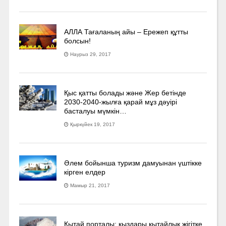
АЛЛА Тағаланың айы – Ережеп құтты
болсын!
Наурыз 29, 2017
Қыс қатты болады және Жер бетінде
2030-2040­-жылға қарай мұз дәуірі
басталуы мүмкін…
Қыркүйек 19, 2017
Әлем бойынша туризм дамуынан үштікке
кірген елдер
Мамыр 21, 2017
Қытай порталы: қыздары қытайлық жігітке