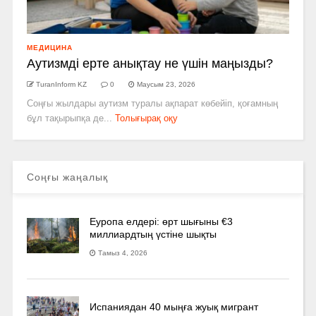
МЕДИЦИНА
Аутизмді ерте анықтау не үшін маңызды?
TuranInform KZ
0
Маусым 23, 2026
Соңғы жылдары аутизм туралы ақпарат көбейіп, қоғамның
бұл тақырыпқа де...
Толығырақ оқу
Соңғы жаңалық
Еуропа елдері: өрт шығыны €3
миллиардтың үстіне шықты
Тамыз 4, 2026
Испаниядан 40 мыңға жуық мигрант