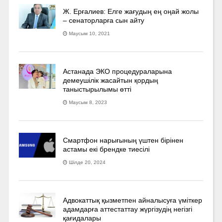
Ж. Ерғалиев: Елге жағудың ең оңай жолы
– сенаторларға сын айту
Маусым 10, 2021
Астанада ЭКО процедураларына
демеушілік жасайтын қордың
таныстырылымы өтті
Маусым 8, 2023
Смартфон нарығының үштен бірінен
астамы екі брендке тиесілі
Шілде 20, 2024
Адвокаттық қызметпен айналысуға үмiткер
адамдарға аттестаттау жүргізудің негізгі
қағидалары