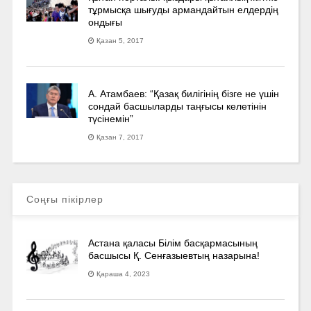
тұрмысқа шығуды армандайтын елдердің
ондығы
Қазан 5, 2017
А. Атамбаев: “Қазақ билігінің бізге не үшін
сондай басшыларды таңғысы келетінін
түсінемін”
Қазан 7, 2017
Соңғы пікірлер
Астана қаласы Білім басқармасының
басшысы Қ. Сенғазыевтың назарына!
Қараша 4, 2023