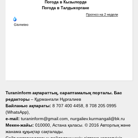
Погода в Кызылорде
Погода в Талдыкоргане
Прогноз на 2 недели
Gismeteo
Turaninform ақпараттық, сараптамалық порталы. Бас
редакторы
– Құрманғали Нұрғалиев
Байланыс ақпараты:
8 707 400 4458, 8 708 205 0995
(WhatsApp),
e-mail:
turaninform@gmail.com, nurgaliev.kurmangali@bk.ru
Мекен-жайы:
010000, Астана қаласы. © 2016 Авторлық және
жанама құқықтар сақталады.
Сайт материалдарын пайдалану үшін сілтеме көрсетуіңіз