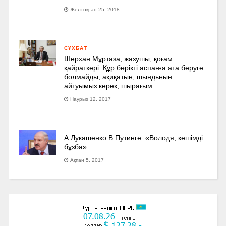
Желтоқсан 25, 2018
СҰХБАТ
Шерхан Мұртаза, жазушы, қоғам
қайраткері: Құр бөрікті аспанға ата беруге
болмайды, ақиқатын, шындығын
айтуымыз керек, шырағым
Наурыз 12, 2017
А.Лукашенко В.Путинге: «Володя, кешімді
бұзба»
Ақпан 5, 2017