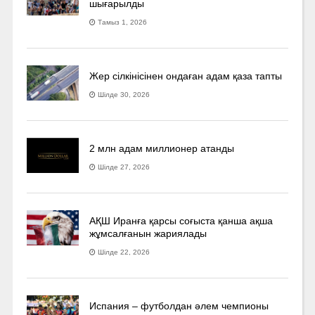
шығарылды
Тамыз 1, 2026
Жер сілкінісінен ондаған адам қаза тапты
Шілде 30, 2026
2 млн адам миллионер атанды
Шілде 27, 2026
АҚШ Иранға қарсы соғыста қанша ақша
жұмсалғанын жариялады
Шілде 22, 2026
Испания – футболдан әлем чемпионы