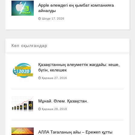
Apple әлемдегі ең қымбат компанияға
айналды
Шілде 17, 2026
Көп оқылғандар
Қазақстанның әлеуметтік жағдайы: кеше,
бүгін, келешек
Қараша 27, 2016
Мұнай. Әлем. Қазақстан.
Қараша 28, 2018
АЛЛА Тағаланың айы – Ережеп құтты