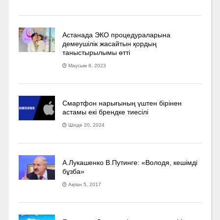
Астанада ЭКО процедураларына
демеушілік жасайтын қордың
таныстырылымы өтті
Маусым 8, 2023
Смартфон нарығының үштен бірінен
астамы екі брендке тиесілі
Шілде 20, 2024
А.Лукашенко В.Путинге: «Володя, кешімді
бұзба»
Ақпан 5, 2017