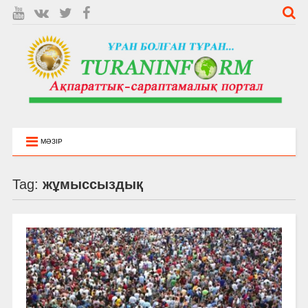
МӘЗІР
Tag:
жұмыссыздық