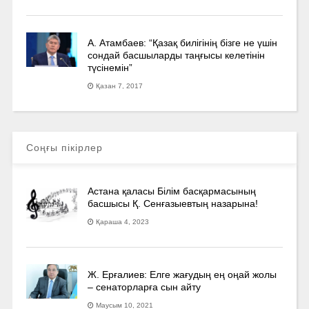
А. Атамбаев: “Қазақ билігінің бізге не үшін
сондай басшыларды таңғысы келетінін
түсінемін”
Қазан 7, 2017
Соңғы пікірлер
Астана қаласы Білім басқармасының
басшысы Қ. Сенғазыевтың назарына!
Қараша 4, 2023
Ж. Ерғалиев: Елге жағудың ең оңай жолы
– сенаторларға сын айту
Маусым 10, 2021