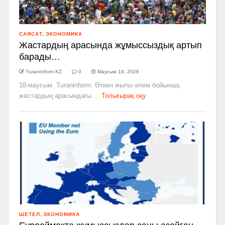
САЯСАТ
,
ЭКОНОМИКА
Жастардың арасында жұмыссыздық артып
барады…
TuranInform KZ
0
Маусым 18, 2026
18-маусым. Turaninform. Өткен жылы әлем бойынша,
жастардың арасындағы ...
Толығырақ оқу
ШЕТЕЛ
,
ЭКОНОМИКА