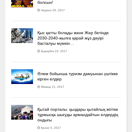
болсын!
Наурыз 29, 2017
Қыс қатты болады және Жер бетінде
2030-2040­-жылға қарай мұз дәуірі
басталуы мүмкін…
Қыркүйек 19, 2017
Әлем бойынша туризм дамуынан үштікке
кірген елдер
Мамыр 21, 2017
Қытай порталы: қыздары қытайлық жігітке
тұрмысқа шығуды армандайтын елдердің
ондығы
Қазан 5, 2017