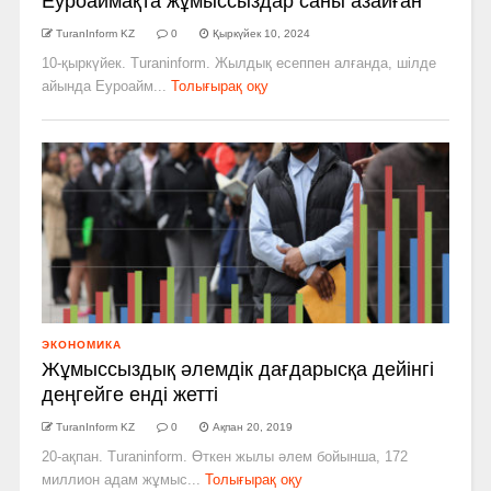
Еуроаймақта жұмыссыздар саны азайған
TuranInform KZ
0
Қыркүйек 10, 2024
10-қыркүйек. Turaninform. Жылдық есеппен алғанда, шілде
айында Еуроайм...
Толығырақ оқу
ЭКОНОМИКА
Жұмыссыздық әлемдік дағдарысқа дейінгі
деңгейге енді жетті
TuranInform KZ
0
Ақпан 20, 2019
20-ақпан. Turaninform. Өткен жылы әлем бойынша, 172
миллион адам жұмыс...
Толығырақ оқу