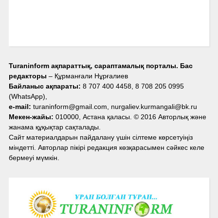
Turaninform ақпараттық, сараптамалық порталы. Бас
редакторы
– Құрманғали Нұрғалиев
Байланыс ақпараты:
8 707 400 4458, 8 708 205 0995
(WhatsApp),
e-mail:
turaninform@gmail.com, nurgaliev.kurmangali@bk.ru
Мекен-жайы:
010000, Астана қаласы. © 2016 Авторлық және
жанама құқықтар сақталады.
Сайт материалдарын пайдалану үшін сілтеме көрсетуіңіз
міндетті. Авторлар пікірі редакция көзқарасымен сәйкес келе
бермеуі мүмкін.