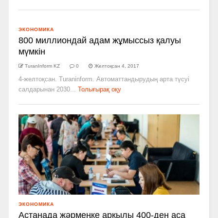
ЭКОНОМИКА
800 миллиондай адам жұмыссыз қалуы
мүмкін
TuranInform KZ
0
Желтоқсан 4, 2017
4-желтоқсан. Turaninform. Автоматтандырудың арта түсуі
салдарынан 2030...
Толығырақ оқу
ЭКОНОМИКА
Астанада жәрмеңке арқылы 400-ден аса