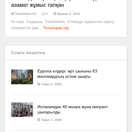
азамат жұмыс тапқан
TuranInform KZ
0
Қараша 3, 2016
Астана. 3-қараша. Turaninform. Елімізде жұмыспен қамту,
әлеуметтік қам...
Толығырақ оқу
Соңғы жаңалық
Еуропа елдері: өрт шығыны €3
миллиардтың үстіне шықты
Тамыз 4, 2026
Испаниядан 40 мыңға жуық мигрант
шығарылды
Тамыз 1, 2026