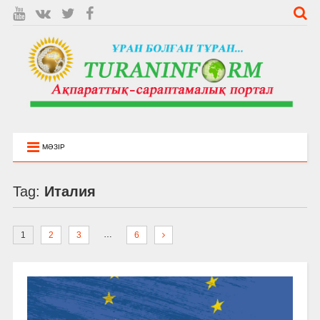
МӘЗІР
Tag:
Италия
…
1
2
3
6