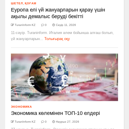
ШЕТЕЛ
,
ҚОҒАМ
Еуропа елі үй жануарларын қарау үшін
ақылы демалыс беруді бекітті
TuranInform KZ
0
Сәуір 11, 2026
11-сәуір. Turaninform. Италия әлем бойынша алғаш болып,
үй жануарларын...
Толығырақ оқу
ЭКОНОМИКА
Экономика көлемінен ТОП-10 елдері
TuranInform KZ
0
Наурыз 27, 2026