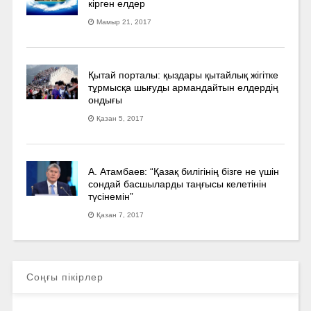
кірген елдер
Мамыр 21, 2017
Қытай порталы: қыздары қытайлық жігітке
тұрмысқа шығуды армандайтын елдердің
ондығы
Қазан 5, 2017
А. Атамбаев: “Қазақ билігінің бізге не үшін
сондай басшыларды таңғысы келетінін
түсінемін”
Қазан 7, 2017
Соңғы пікірлер