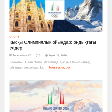
СПОРТ
Қысқы Олимпиялық ойындар: ондықтағы
елдер
TuranInform KZ
0
Ақпан 23, 2026
23-ақпан. Turaninform. Италияда Қысқы Олимпиялық
ойындар аяқталды. Екі...
Толығырақ оқу