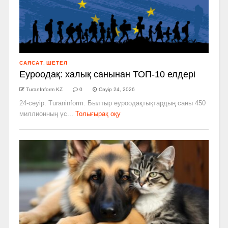
САЯСАТ
,
ШЕТЕЛ
Еуроодақ: халық санынан ТОП-10 елдері
TuranInform KZ
0
Сәуір 24, 2026
24-сәуір. Turaninform. Былтыр еуроодақтықтардың саны 450
миллионның үс...
Толығырақ оқу