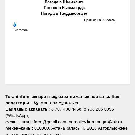
Погода в Шымкенте
Погода в Кызылорде
Погода в Талдыкоргане
Прогноз на 2 недели
Gismeteo
Turaninform ақпараттық, сараптамалық порталы. Бас
редакторы
– Құрманғали Нұрғалиев
Байланыс ақпараты:
8 707 400 4458, 8 708 205 0995
(WhatsApp),
e-mail:
turaninform@gmail.com, nurgaliev.kurmangali@bk.ru
Мекен-жайы:
010000, Астана қаласы. © 2016 Авторлық және
жанама құқықтар сақталады.