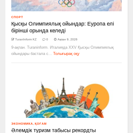
СПОРТ
Қысқы Олимпиялық ойындар: Еуропа елі
бірінші орында келеді
TuranInform KZ
0
Ақпан 9, 2026
9-ақпан. Turaninform. Италияда XXV Қысқы Олимпиялық
ойындары бастала с...
Толығырақ оқу
ЭКОНОМИКА
,
ҚОҒАМ
Әлемдік туризм табысы рекордты