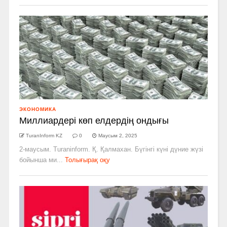
ЭКОНОМИКА
Миллиардері көп елдердің ондығы
TuranInform KZ
0
Маусым 2, 2025
2-маусым. Turaninform. Қ. Қалмахан. Бүгінгі күні дүние жүзі
бойынша ми...
Толығырақ оқу