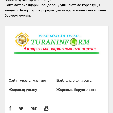
Сайт материалдарын пайдалану үшін сілтеме көрсетуіңіз
міндетті. Авторлар пікірі редакция көзқарасымен сәйкес келе
бермеуі мүмкін.
Сайт туралы мәлімет
Байланыс ақпараты
Жаңалық ұсыну
Жарнама берушілерге