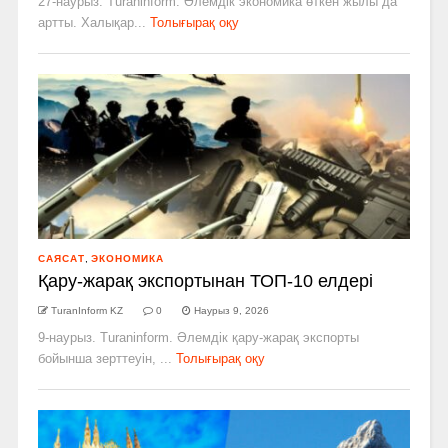
27-наурыз. Turaninform. Әлемдік экономика өткен жылы да
артты. Халықар...
Толығырақ оқу
САЯСАТ
,
ЭКОНОМИКА
Қару-жарақ экспортынан ТОП-10 елдері
TuranInform KZ
0
Наурыз 9, 2026
9-наурыз. Turaninform. Әлемдік қару-жарақ экспорты
бойынша зерттеуін, ...
Толығырақ оқу