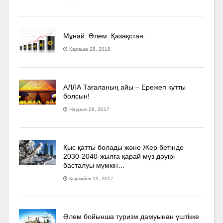
Мұнай. Әлем. Қазақстан.
Қараша 28, 2018
АЛЛА Тағаланың айы – Ережеп құтты
болсын!
Наурыз 29, 2017
Қыс қатты болады және Жер бетінде
2030-2040­-жылға қарай мұз дәуірі
басталуы мүмкін…
Қыркүйек 19, 2017
Әлем бойынша туризм дамуынан үштікке