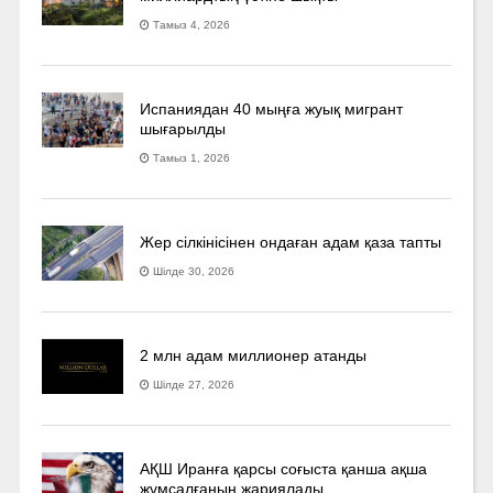
Тамыз 4, 2026
Испаниядан 40 мыңға жуық мигрант
шығарылды
Тамыз 1, 2026
Жер сілкінісінен ондаған адам қаза тапты
Шілде 30, 2026
2 млн адам миллионер атанды
Шілде 27, 2026
АҚШ Иранға қарсы соғыста қанша ақша
жұмсалғанын жариялады