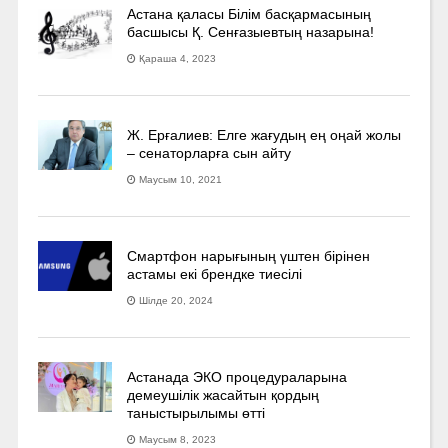
Астана қаласы Білім басқармасының
басшысы Қ. Сенғазыевтың назарына!
Қараша 4, 2023
Ж. Ерғалиев: Елге жағудың ең оңай жолы
– сенаторларға сын айту
Маусым 10, 2021
Смартфон нарығының үштен бірінен
астамы екі брендке тиесілі
Шілде 20, 2024
Астанада ЭКО процедураларына
демеушілік жасайтын қордың
таныстырылымы өтті
Маусым 8, 2023