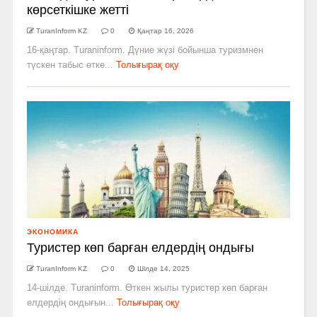
көрсеткішке жетті
TuranInform KZ
0
Қаңтар 16, 2026
16-қаңтар. Turaninform. Дүние жүзі бойынша туризмнен
түскен табыс өтке...
Толығырақ оқу
ЭКОНОМИКА
Туристер көп барған елдердің ондығы
TuranInform KZ
0
Шілде 14, 2025
14-шілде. Turaninform. Өткен жылы туристер көп барған
елдердің ондығын...
Толығырақ оқу