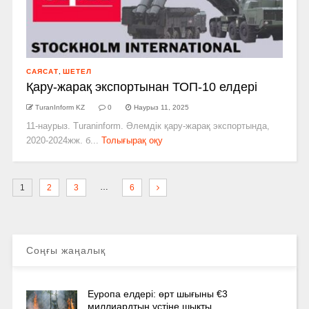
САЯСАТ
,
ШЕТЕЛ
Қару-жарақ экспортынан ТОП-10 елдері
TuranInform KZ
0
Наурыз 11, 2025
11-наурыз. Turaninform. Әлемдік қару-жарақ экспортында,
2020-2024жж. б...
Толығырақ оқу
…
1
2
3
6
Соңғы жаңалық
Еуропа елдері: өрт шығыны €3
миллиардтың үстіне шықты