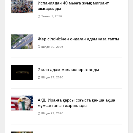
Испаниядан 40 мыңға жуық мигрант
шығарылды
Тамыз 1, 2026
Жер сілкінісінен ондаған адам қаза тапты
Шілде 30, 2026
2 млн адам миллионер атанды
Шілде 27, 2026
АҚШ Иранға қарсы соғыста қанша ақша
жұмсалғанын жариялады
Шілде 22, 2026