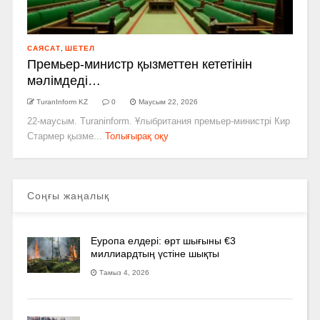
САЯСАТ
,
ШЕТЕЛ
Премьер-министр қызметтен кететінін
мәлімдеді…
TuranInform KZ
0
Маусым 22, 2026
22-маусым. Turaninform. Ұлыбритания премьер-министрі Кир
Стармер қызме...
Толығырақ оқу
Соңғы жаңалық
Еуропа елдері: өрт шығыны €3
миллиардтың үстіне шықты
Тамыз 4, 2026