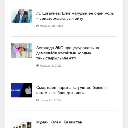
Ж. Ерғалиев: Елге жағудың ең оңай жолы
– сенаторларға сын айту
Маусым 10, 2021
Астанада ЭКО процедураларына
демеушілік жасайтын қордың
таныстырылымы өтті
Маусым 8, 2023
Смартфон нарығының үштен бірінен
астамы екі брендке тиесілі
Шілде 20, 2024
Мұнай. Әлем. Қазақстан.