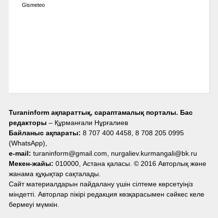
Gismeteo
Turaninform ақпараттық, сараптамалық порталы. Бас
редакторы
– Құрманғали Нұрғалиев
Байланыс ақпараты:
8 707 400 4458, 8 708 205 0995
(WhatsApp),
e-mail:
turaninform@gmail.com, nurgaliev.kurmangali@bk.ru
Мекен-жайы:
010000, Астана қаласы. © 2016 Авторлық және
жанама құқықтар сақталады.
Сайт материалдарын пайдалану үшін сілтеме көрсетуіңіз
міндетті. Авторлар пікірі редакция көзқарасымен сәйкес келе
бермеуі мүмкін.