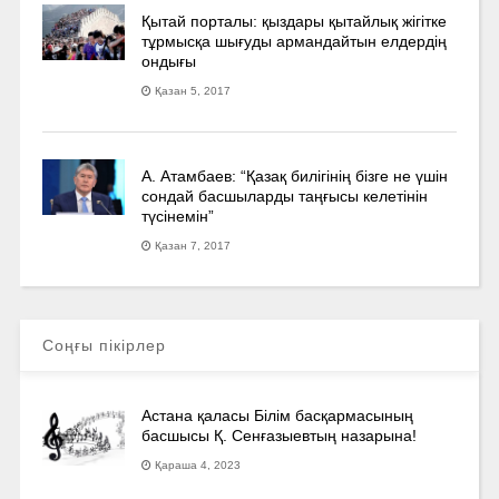
Қытай порталы: қыздары қытайлық жігітке
тұрмысқа шығуды армандайтын елдердің
ондығы
Қазан 5, 2017
А. Атамбаев: “Қазақ билігінің бізге не үшін
сондай басшыларды таңғысы келетінін
түсінемін”
Қазан 7, 2017
Соңғы пікірлер
Астана қаласы Білім басқармасының
басшысы Қ. Сенғазыевтың назарына!
Қараша 4, 2023