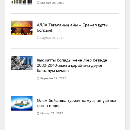
Қараша 28, 2018
АЛЛА Тағаланың айы – Ережеп құтты
болсын!
Наурыз 29, 2017
Қыс қатты болады және Жер бетінде
2030-2040­-жылға қарай мұз дәуірі
басталуы мүмкін…
Қыркүйек 19, 2017
Әлем бойынша туризм дамуынан үштікке
кірген елдер
Мамыр 21, 2017