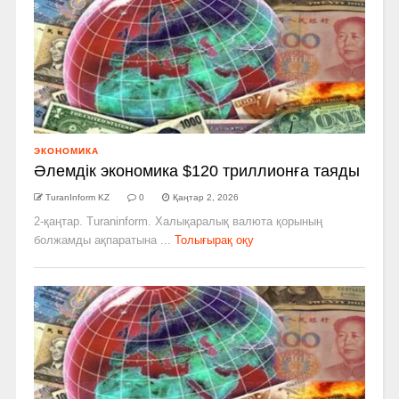
ЭКОНОМИКА
Әлемдік экономика $120 триллионға таяды
TuranInform KZ
0
Қаңтар 2, 2026
2-қаңтар. Turaninform. Халықаралық валюта қорының
болжамды ақпаратына ...
Толығырақ оқу