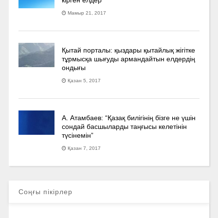
Мамыр 21, 2017
Қытай порталы: қыздары қытайлық жігітке
тұрмысқа шығуды армандайтын елдердің
ондығы
Қазан 5, 2017
А. Атамбаев: “Қазақ билігінің бізге не үшін
сондай басшыларды таңғысы келетінін
түсінемін”
Қазан 7, 2017
Соңғы пікірлер