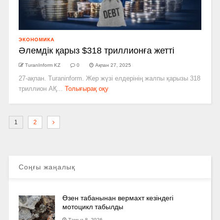
ЭКОНОМИКА
Әлемдік қарыз $318 триллионға жетті
TuranInform KZ
0
Ақпан 27, 2025
27-ақпан. Turaninform. Жер жүзі елдерінің жалпы қарызы 318
триллион АҚ...
Толығырақ оқу
1
2
Соңғы жаңалық
Өзен табанынан вермахт кезіндегі
мотоцикл табылды
Тамыз 8, 2026