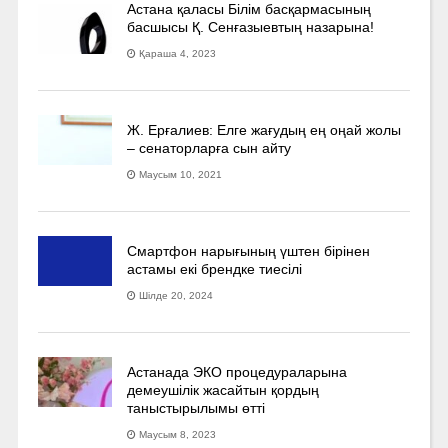
Астана қаласы Білім басқармасының
басшысы Қ. Сенғазыевтың назарына!
Қараша 4, 2023
Ж. Ерғалиев: Елге жағудың ең оңай жолы
– сенаторларға сын айту
Маусым 10, 2021
Смартфон нарығының үштен бірінен
астамы екі брендке тиесілі
Шілде 20, 2024
Астанада ЭКО процедураларына
демеушілік жасайтын қордың
таныстырылымы өтті
Маусым 8, 2023