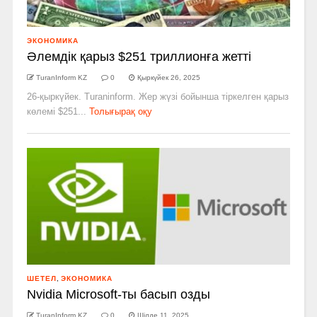
ЭКОНОМИКА
Әлемдік қарыз $251 триллионға жетті
TuranInform KZ
0
Қыркүйек 26, 2025
26-қыркүйек. Turaninform. Жер жүзі бойынша тіркелген қарыз
көлемі $251...
Толығырақ оқу
ШЕТЕЛ
,
ЭКОНОМИКА
Nvidia Microsoft-ты басып озды
TuranInform KZ
0
Шілде 11, 2025