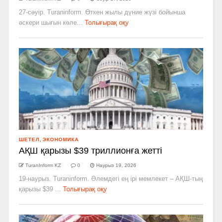
27-сәуір. Turaninform. Өткен жылы дүние жүзі бойынша
әскери шығын көле...
Толығырақ оқу
ШЕТЕЛ
,
ЭКОНОМИКА
АҚШ қарызы $39 триллионға жетті
TuranInform KZ
0
Наурыз 19, 2026
19-наурыз. Turaninform. Әлемдегі ең ірі мемлекет – АҚШ-тың
қарызы $39 ...
Толығырақ оқу