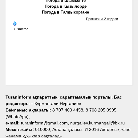
Погода в Шымкенте
Погода в Кызылорде
Погода в Талдыкоргане
Прогноз на 2 недели
Gismeteo
Turaninform ақпараттық, сараптамалық порталы. Бас
редакторы
– Құрманғали Нұрғалиев
Байланыс ақпараты:
8 707 400 4458, 8 708 205 0995
(WhatsApp),
e-mail:
turaninform@gmail.com, nurgaliev.kurmangali@bk.ru
Мекен-жайы:
010000, Астана қаласы. © 2016 Авторлық және
жанама құқықтар сақталады.