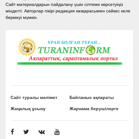
Сайт материалдарын пайдалану үшін сілтеме көрсетуіңіз
міндетті. Авторлар пікірі редакция көзқарасымен сәйкес келе
бермеуі мүмкін.
Сайт туралы мәлімет
Байланыс ақпараты
Жаңалық ұсыну
Жарнама берушілерге