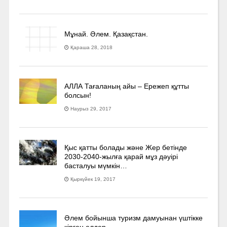
Мұнай. Әлем. Қазақстан.
Қараша 28, 2018
АЛЛА Тағаланың айы – Ережеп құтты
болсын!
Наурыз 29, 2017
Қыс қатты болады және Жер бетінде
2030-2040­-жылға қарай мұз дәуірі
басталуы мүмкін…
Қыркүйек 19, 2017
Әлем бойынша туризм дамуынан үштікке
кірген елдер