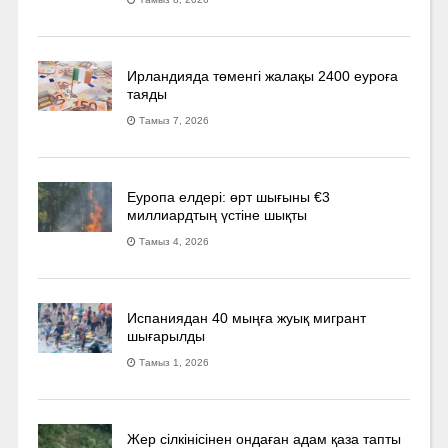
Ирландияда төменгі жалақы 2400 еуроға
таяды
Тамыз 7, 2026
Еуропа елдері: өрт шығыны €3
миллиардтың үстіне шықты
Тамыз 4, 2026
Испаниядан 40 мыңға жуық мигрант
шығарылды
Тамыз 1, 2026
Жер сілкінісінен ондаған адам қаза тапты