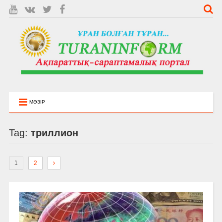
МӘЗІР
Tag:
триллион
1
2