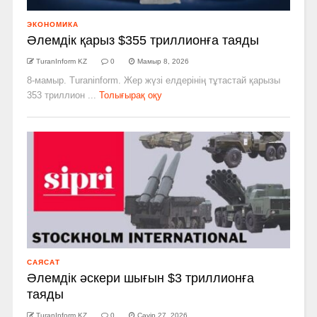
ЭКОНОМИКА
Әлемдік қарыз $355 триллионға таяды
TuranInform KZ
0
Мамыр 8, 2026
8-мамыр. Turaninform. Жер жүзі елдерінің тұтастай қарызы
353 триллион ...
Толығырақ оқу
САЯСАТ
Әлемдік әскери шығын $3 триллионға
таяды
TuranInform KZ
0
Сәуір 27, 2026