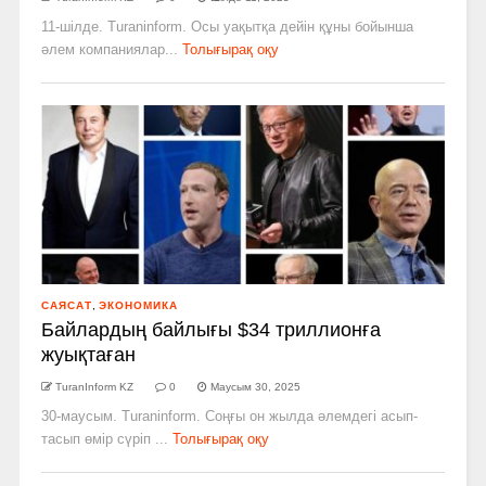
11-шілде. Turaninform. Осы уақытқа дейін құны бойынша
әлем компаниялар...
Толығырақ оқу
САЯСАТ
,
ЭКОНОМИКА
Байлардың байлығы $34 триллионға
жуықтаған
TuranInform KZ
0
Маусым 30, 2025
30-маусым. Turaninform. Соңғы он жылда әлемдегі асып-
тасып өмір сүріп ...
Толығырақ оқу