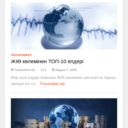
ЭКОНОМИКА
ЖІӨ көлемінен ТОП-10 елдері
TuranInform KZ
0
Наурыз 7, 2025
Жер жүзі елдері бойынша ЖІӨ көлемінен абсолюттік бірінші
орында әлі со...
Толығырақ оқу