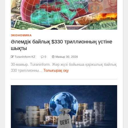
ЭКОНОМИКА
Әлемдік байлық $330 триллионның үстіне
шықты
TuranInform KZ
0
Мамыр 30, 2026
30-мамыр. Turaninform. Жер жүзі бойынша қаржылық байлық
330 триллионны...
Толығырақ оқу