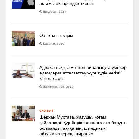
астамы екі брендке тиесілі
Шілде 20, 2024
Өз тілім – өмірім
Қазан 6, 2016
Адвокаттық қызметпен айналысуға үмiткер
адамдарға аттестаттау жүргізудің негізгі
қағидалары
Желтоқсан 25, 2018
СҰХБАТ
Шерхан Мұртаза, жазушы, қоғам
қайраткері: Құр бөрікті аспанға ата беруге
болмайды, ақиқатын, шындығын
айтуымыз керек, шырағым