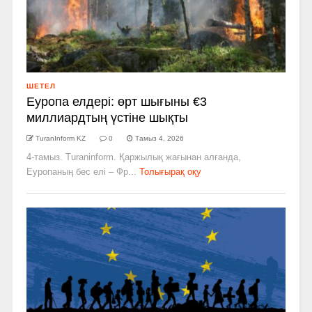
ШЕТЕЛ
Еуропа елдері: өрт шығыны €3
миллиардтың үстіне шықты
TuranInform KZ
0
Тамыз 4, 2026
4-тамыз. Turaninform. Қаржылық жағынан алғанда,
Еуропаның бес елі – Фр...
Толығырақ оқу