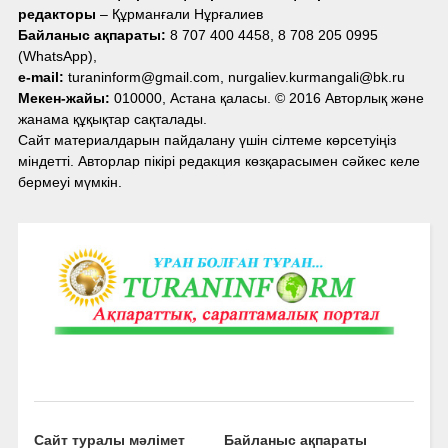
редакторы
– Құрманғали Нұрғалиев
Байланыс ақпараты:
8 707 400 4458, 8 708 205 0995
(WhatsApp),
e-mail:
turaninform@gmail.com, nurgaliev.kurmangali@bk.ru
Мекен-жайы:
010000, Астана қаласы. © 2016 Авторлық және
жанама құқықтар сақталады.
Сайт материалдарын пайдалану үшін сілтеме көрсетуіңіз
міндетті. Авторлар пікірі редакция көзқарасымен сәйкес келе
бермеуі мүмкін.
Сайт туралы мәлімет
Байланыс ақпараты