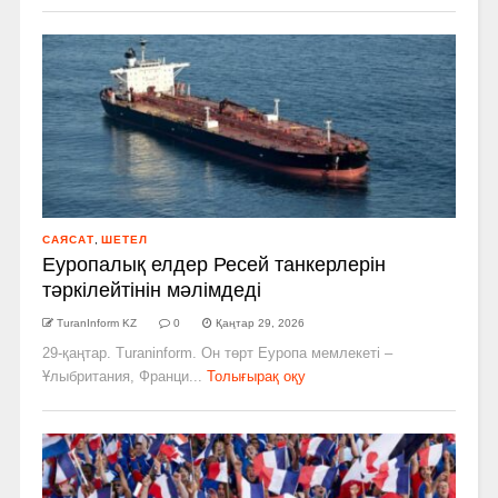
САЯСАТ
,
ШЕТЕЛ
Еуропалық елдер Ресей танкерлерін
тәркілейтінін мәлімдеді
TuranInform KZ
0
Қаңтар 29, 2026
29-қаңтар. Turaninform. Он төрт Еуропа мемлекеті –
Ұлыбритания, Франци...
Толығырақ оқу