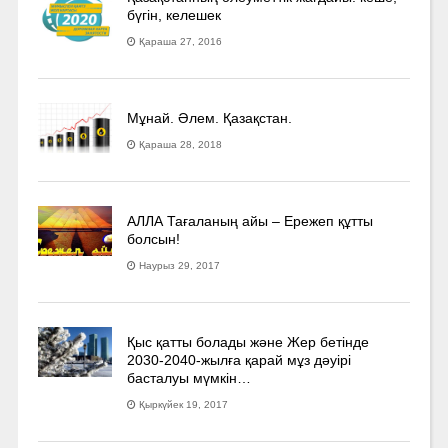
бүгін, келешек
Қараша 27, 2016
Мұнай. Әлем. Қазақстан.
Қараша 28, 2018
АЛЛА Тағаланың айы – Ережеп құтты
болсын!
Наурыз 29, 2017
Қыс қатты болады және Жер бетінде
2030-2040­-жылға қарай мұз дәуірі
басталуы мүмкін…
Қыркүйек 19, 2017