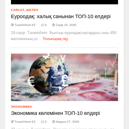
САЯСАТ
,
ШЕТЕЛ
Еуроодақ: халық санынан ТОП-10 елдері
TuranInform KZ
0
Сәуір 24, 2026
24-сәуір. Turaninform. Былтыр еуроодақтықтардың саны 450
миллионның үс...
Толығырақ оқу
ЭКОНОМИКА
Экономика көлемінен ТОП-10 елдері
TuranInform KZ
0
Наурыз 27, 2026