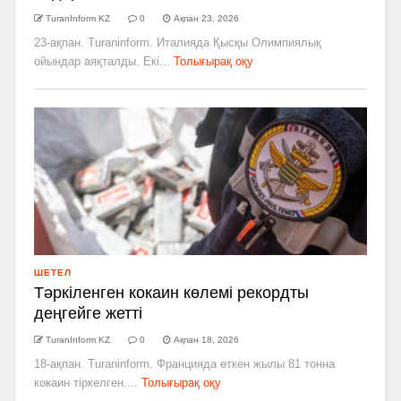
TuranInform KZ
0
Ақпан 23, 2026
23-ақпан. Turaninform. Италияда Қысқы Олимпиялық
ойындар аяқталды. Екі...
Толығырақ оқу
ШЕТЕЛ
Тәркіленген кокаин көлемі рекордты
деңгейге жетті
TuranInform KZ
0
Ақпан 18, 2026
18-ақпан. Turaninform. Францияда өткен жылы 81 тонна
кокаин тіркелген....
Толығырақ оқу