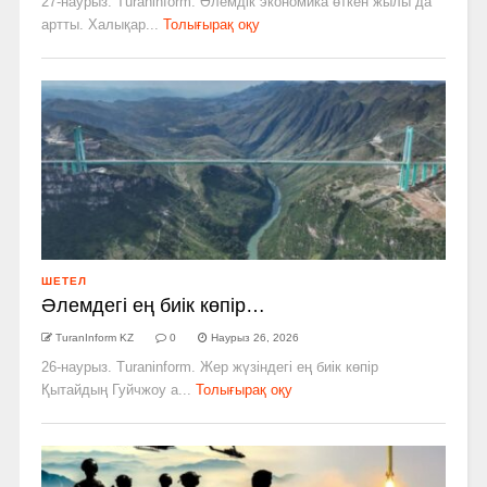
27-наурыз. Turaninform. Әлемдік экономика өткен жылы да
артты. Халықар...
Толығырақ оқу
ШЕТЕЛ
Әлемдегі ең биік көпір…
TuranInform KZ
0
Наурыз 26, 2026
26-наурыз. Turaninform. Жер жүзіндегі ең биік көпір
Қытайдың Гуйчжоу а...
Толығырақ оқу