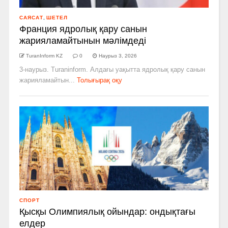
САЯСАТ
,
ШЕТЕЛ
Франция ядролық қару санын
жарияламайтынын мәлімдеді
TuranInform KZ
0
Наурыз 3, 2026
3-наурыз. Turaninform. Алдағы уақытта ядролық қару санын
жарияламайтын...
Толығырақ оқу
СПОРТ
Қысқы Олимпиялық ойындар: ондықтағы
елдер