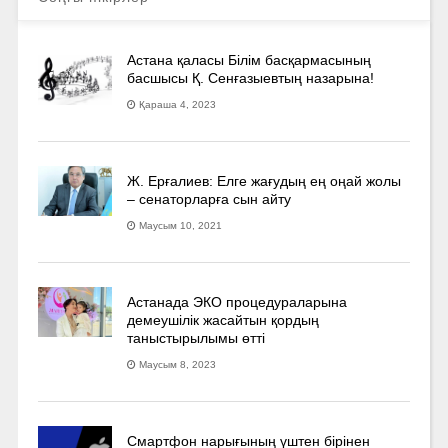
Астана қаласы Білім басқармасының
басшысы Қ. Сенғазыевтың назарына!
Қараша 4, 2023
Ж. Ерғалиев: Елге жағудың ең оңай жолы
– сенаторларға сын айту
Маусым 10, 2021
Астанада ЭКО процедураларына
демеушілік жасайтын қордың
таныстырылымы өтті
Маусым 8, 2023
Смартфон нарығының үштен бірінен