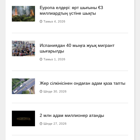
Еуропа елдері: өрт шығыны €3
миллиардтың үстіне шықты
Тамыз 4, 2026
Испаниядан 40 мыңға жуық мигрант
шығарылды
Тамыз 1, 2026
Жер сілкінісінен ондаған адам қаза тапты
Шілде 30, 2026
2 млн адам миллионер атанды
Шілде 27, 2026