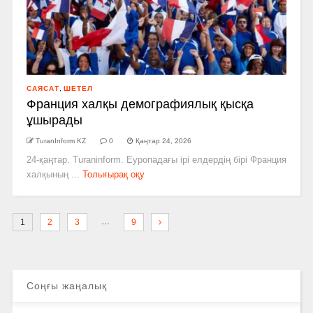
САЯСАТ
,
ШЕТЕЛ
Франция халқы демографиялық қысқа
ұшырады
TuranInform KZ
0
Қаңтар 24, 2026
24-қаңтар. Turaninform. Еуропадағы ірі елдердің бірі Франция
халқының ...
Толығырақ оқу
…
1
2
3
9
Соңғы жаңалық