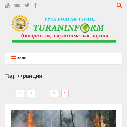
МӘЗІР
Tag:
Франция
…
1
2
3
9