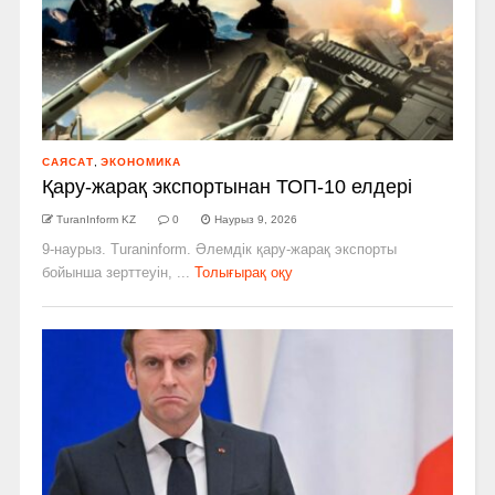
САЯСАТ
,
ЭКОНОМИКА
Қару-жарақ экспортынан ТОП-10 елдері
TuranInform KZ
0
Наурыз 9, 2026
9-наурыз. Turaninform. Әлемдік қару-жарақ экспорты
бойынша зерттеуін, ...
Толығырақ оқу