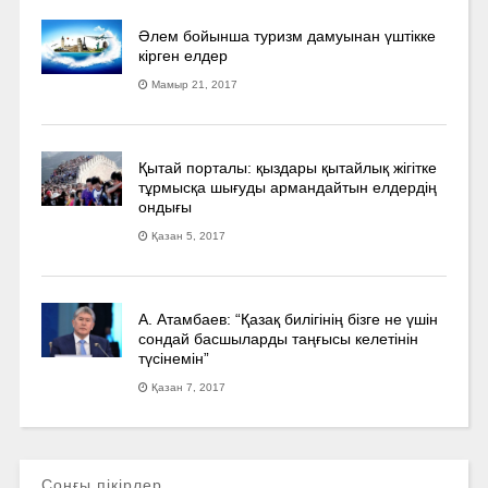
Әлем бойынша туризм дамуынан үштікке
кірген елдер
Мамыр 21, 2017
Қытай порталы: қыздары қытайлық жігітке
тұрмысқа шығуды армандайтын елдердің
ондығы
Қазан 5, 2017
А. Атамбаев: “Қазақ билігінің бізге не үшін
сондай басшыларды таңғысы келетінін
түсінемін”
Қазан 7, 2017
Соңғы пікірлер