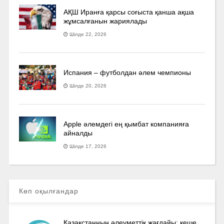
АҚШ Иранға қарсы соғыста қанша ақша
жұмсалғанын жариялады
Шілде 22, 2026
Испания – футболдан әлем чемпионы
Шілде 20, 2026
Apple әлемдегі ең қымбат компанияға
айналды
Шілде 17, 2026
Көп оқылғандар
Қазақстанның әлеуметтік жағдайы: кеше,