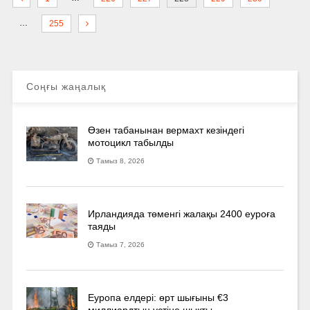
…
255
Соңғы жаңалық
Өзен табанынан вермахт кезіндегі
мотоцикл табылды
Тамыз 8, 2026
Ирландияда төменгі жалақы 2400 еуроға
таяды
Тамыз 7, 2026
Еуропа елдері: өрт шығыны €3
миллиардтың үстіне шықты