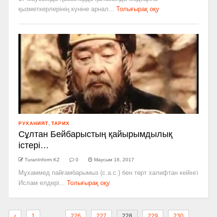
қызметкерлерінің күніне арнал...
Толығырақ оқу
РУХАНИЯТ
,
ТАРИХ
Сұлтан Бейбарыстың қайырымдылық
істері…
TuranInform KZ
0
Маусым 16, 2017
Мұхаммед пайғамбарымыз (с.а.с.) бен төрт халифтан кейінгі
Ислам елдері...
Толығырақ оқу
…
1
226
227
228
229
230