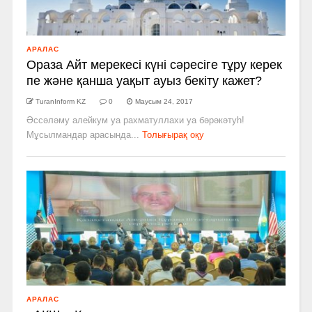
АРАЛАС
Ораза Айт мерекесі күні сәресіге тұру керек
пе және қанша уақыт ауыз бекіту кажет?
TuranInform KZ
0
Маусым 24, 2017
Әссәләму алейкум уа рахматуллахи уа бәрәкәтуһ!
Мұсылмандар арасында...
Толығырақ оқу
АРАЛАС