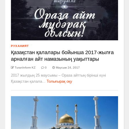
РУХАНИЯТ
Қазақстан қалалары бойынша 2017-жылға
арналған айт намазының уақыттары
TuranInform KZ
0
Маусым 24, 2017
2017 жылдың 25 маусымы – Ораза айттың бірінші күні
Қазақстан қалала...
Толығырақ оқу