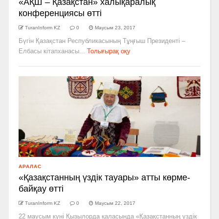
«АҚШ – Қазақстан» халықаралық
конференциясы өтті
TuranInform KZ
0
Маусым 23, 2017
Бүгін Қазақстан Республикасының Тұңғыш Президенті –
Елбасы кітапханасы...
Толығырақ оқу
АРАЛАС
«Қазақстанның үздік тауары» атты көрме­-
байқау өтті
TuranInform KZ
0
Маусым 22, 2017
22 маусым күні Қызылорда қаласында «Қазақстанның үздік