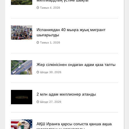
Тамыз 4, 2026
Испаниядан 40 мыңға жуық мигрант
шығарылды
Тамыз 1, 2026
Жер сілкінісінен ондаған адам қаза тапты
Шілде 30, 2026
2 млн адам миллионер атанды
Шілде 27, 2026
АҚШ Иранға қарсы соғыста қанша ақша
жұмсалғанын жариялады