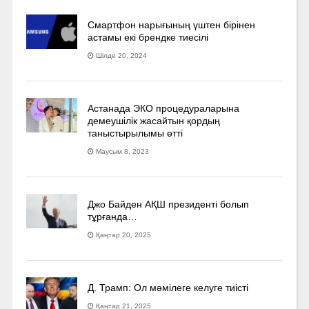
Смартфон нарығының үштен бірінен
астамы екі брендке тиесілі
Шілде 20, 2024
Астанада ЭКО процедураларына
демеушілік жасайтын қордың
таныстырылымы өтті
Маусым 8, 2023
Джо Байден АҚШ президенті болып
тұрғанда…
Қаңтар 20, 2025
Д. Трамп: Ол мәмілеге келуге тиісті
Қаңтар 21, 2025