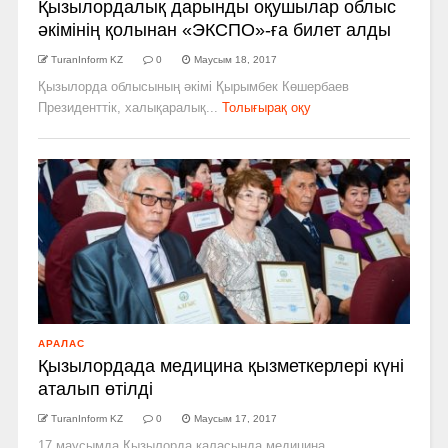
Қызылордалық дарынды оқушылар облыс
әкімінің қолынан «ЭКСПО»-ға билет алды
TuranInform KZ
0
Маусым 18, 2017
Қызылорда облысының әкімі Қырымбек Көшербаев
Президенттік, халықаралық...
Толығырақ оқу
АРАЛАС
Қызылордада медицина қызметкерлері күні
аталып өтілді
TuranInform KZ
0
Маусым 17, 2017
17 маусымда Қызылорда қаласында медицина