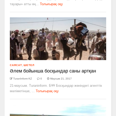
тауары» атты өң...
Толығырақ оқу
САЯСАТ
,
ШЕТЕЛ
Әлем бойынша босқындар саны артқан
TuranInform KZ
0
Маусым 21, 2017
21-маусым. Turaninform. БҰҰ Босқындар жөніндегі агенттік
мәліметінше, ...
Толығырақ оқу