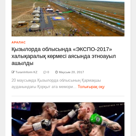
АРАЛАС
Қызылорда облысында «ЭКСПО-2017»
халықаралық көрмесі аясында этноауыл
ашылды
TuranInform KZ
0
Маусым 20, 2017
20 маусымда Қызылорда облысының Қармақшы
ауданындағы Қорқыт ата мемори...
Толығырақ оқу