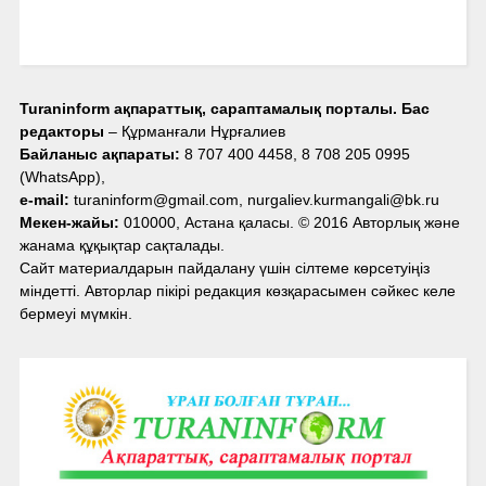
Turaninform ақпараттық, сараптамалық порталы. Бас
редакторы
– Құрманғали Нұрғалиев
Байланыс ақпараты:
8 707 400 4458, 8 708 205 0995
(WhatsApp),
e-mail:
turaninform@gmail.com, nurgaliev.kurmangali@bk.ru
Мекен-жайы:
010000, Астана қаласы. © 2016 Авторлық және
жанама құқықтар сақталады.
Сайт материалдарын пайдалану үшін сілтеме көрсетуіңіз
міндетті. Авторлар пікірі редакция көзқарасымен сәйкес келе
бермеуі мүмкін.