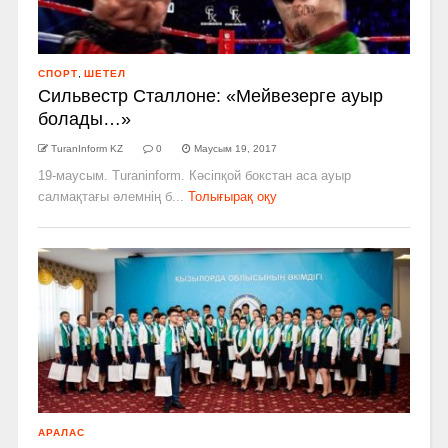
СПОРТ
,
ШЕТЕЛ
Сильвестр Сталлоне: «Мейвезерге ауыр
болады…»
TuranInform KZ
0
Маусым 19, 2017
19-маусым. Turaninform. Кәсіпқой бокстан аса ауыр
салмақтағы әлемнің б...
Толығырақ оқу
АРАЛАС