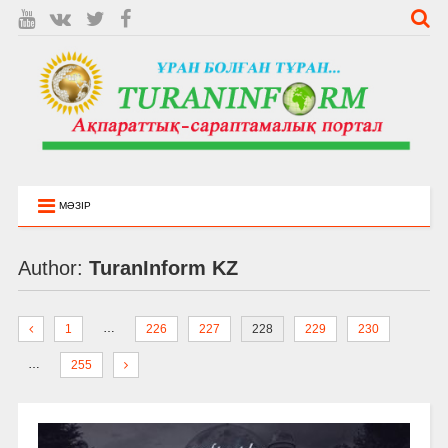
МӘЗІР
Author:
TuranInform KZ
…
1
226
227
228
229
230
…
255