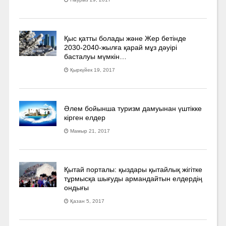
Қыс қатты болады және Жер бетінде
2030-2040­-жылға қарай мұз дәуірі
басталуы мүмкін…
Қыркүйек 19, 2017
Әлем бойынша туризм дамуынан үштікке
кірген елдер
Мамыр 21, 2017
Қытай порталы: қыздары қытайлық жігітке
тұрмысқа шығуды армандайтын елдердің
ондығы
Қазан 5, 2017