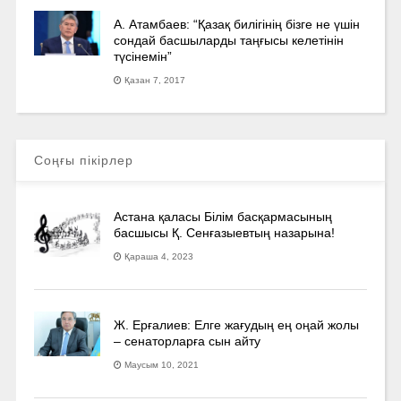
А. Атамбаев: “Қазақ билігінің бізге не үшін
сондай басшыларды таңғысы келетінін
түсінемін”
Қазан 7, 2017
Соңғы пікірлер
Астана қаласы Білім басқармасының
басшысы Қ. Сенғазыевтың назарына!
Қараша 4, 2023
Ж. Ерғалиев: Елге жағудың ең оңай жолы
– сенаторларға сын айту
Маусым 10, 2021