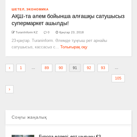
ШЕТЕЛ
,
ЭКОНОМИКА
АҚШ-­та әлем бойынша алғашқы сатушысыз
супермаркет ашылды!
TuranInform KZ
0
Қаңтар 23, 2018
23-қаңтар. Turaninform. Әлемде тұңғыш рет арнайы
сатушысыз, кассасыз с...
Толығырақ оқу
…
…
1
89
90
91
92
93
105
Соңғы жаңалық
Еуропа елдері: өрт шығыны €3