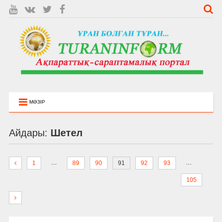
МӘЗІР
Айдары:
Шетел
…
…
1
89
90
91
92
93
105