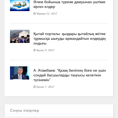
Әлем бойынша туризм дамуынан үштікке
кірген елдер
Мамыр 21, 2017
Қытай порталы: қыздары қытайлық жігітке
тұрмысқа шығуды армандайтын елдердің
ондығы
Қазан 5, 2017
А. Атамбаев: “Қазақ билігінің бізге не үшін
сондай басшыларды таңғысы келетінін
түсінемін”
Қазан 7, 2017
Соңғы пікірлер