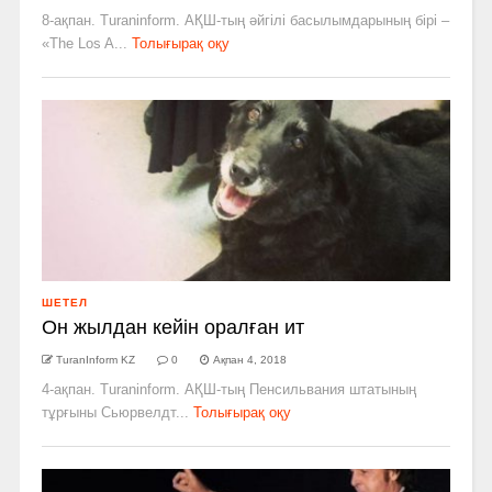
8-ақпан. Turaninform. АҚШ-­тың әйгілі басылымдарының бірі –
«The Los A...
Толығырақ оқу
ШЕТЕЛ
Он жылдан кейін оралған ит
TuranInform KZ
0
Ақпан 4, 2018
4-ақпан. Turaninform. АҚШ-­тың Пенсильвания штатының
тұрғыны Сьюрвелдт...
Толығырақ оқу