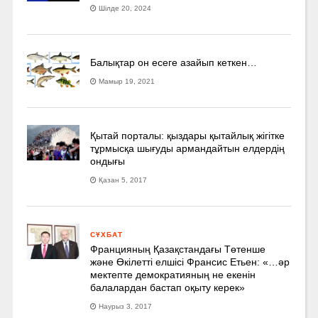
Шілде 20, 2024
Балықтар он есеге азайып кеткен…
Мамыр 19, 2021
Қытай порталы: қыздары қытайлық жігітке
тұрмысқа шығуды армандайтын елдердің
ондығы
Қазан 5, 2017
СҰХБАТ
Францияның Қазақстандағы Төтенше
және Өкілетті елшісі Франсис Етьен: «…әр
мектепте демократияның не екенін
балалардан бастап оқыту керек»
Наурыз 3, 2017