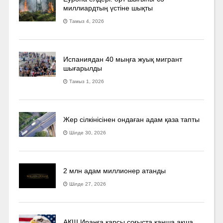
миллиардтың үстіне шықты
Тамыз 4, 2026
Испаниядан 40 мыңға жуық мигрант
шығарылды
Тамыз 1, 2026
Жер сілкінісінен ондаған адам қаза тапты
Шілде 30, 2026
2 млн адам миллионер атанды
Шілде 27, 2026
АҚШ Иранға қарсы соғыста қанша ақша