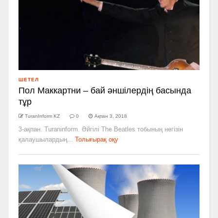
ШЕТЕЛ
Пол Маккартни – бай әншілердің басында
тұр
TuranInform KZ
0
Ақпан 3, 2018
3-ақпан. Turaninform. Әйгілі The Beatles тобының негізін
қалаушылардың...
Толығырақ оқу