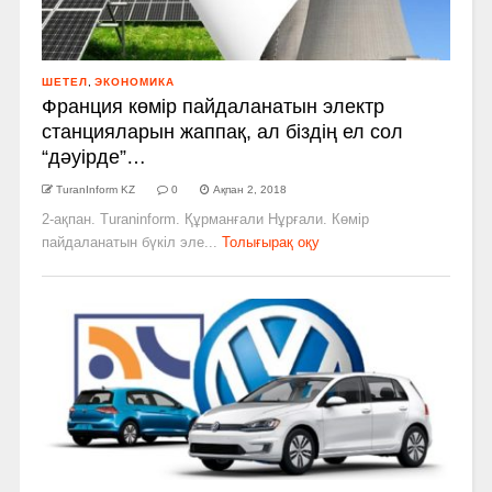
ШЕТЕЛ
,
ЭКОНОМИКА
Франция көмір пайдаланатын электр
станцияларын жаппақ, ал біздің ел сол
“дәуірде”…
TuranInform KZ
0
Ақпан 2, 2018
2-ақпан. Turaninform. Құрманғали Нұрғали. Көмір
пайдаланатын бүкіл эле...
Толығырақ оқу