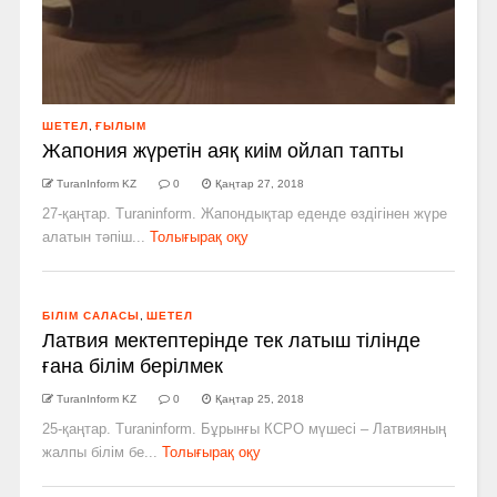
ШЕТЕЛ
,
ҒЫЛЫМ
Жапония жүретін аяқ киім ойлап тапты
TuranInform KZ
0
Қаңтар 27, 2018
27-қаңтар. Turaninform. Жапондықтар еденде өздігінен жүре
алатын тәпіш...
Толығырақ оқу
БІЛІМ САЛАСЫ
,
ШЕТЕЛ
Латвия мектептерінде тек латыш тілінде
ғана білім берілмек
TuranInform KZ
0
Қаңтар 25, 2018
25-қаңтар. Turaninform. Бұрынғы КСРО мүшесі – Латвияның
жалпы білім бе...
Толығырақ оқу