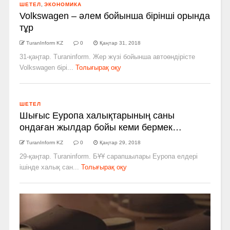
ШЕТЕЛ
,
ЭКОНОМИКА
Volkswagen – әлем бойынша бірінші орында
тұр
TuranInform KZ
0
Қаңтар 31, 2018
31-қаңтар. Turaninform. Жер жүзі бойынша автоөндірісте
Volkswagen бірі...
Толығырақ оқу
ШЕТЕЛ
Шығыс Еуропа халықтарының саны
ондаған жылдар бойы кеми бермек…
TuranInform KZ
0
Қаңтар 29, 2018
29-қаңтар. Turaninform. БҰҰ сарапшылары Еуропа елдері
ішінде халық сан...
Толығырақ оқу