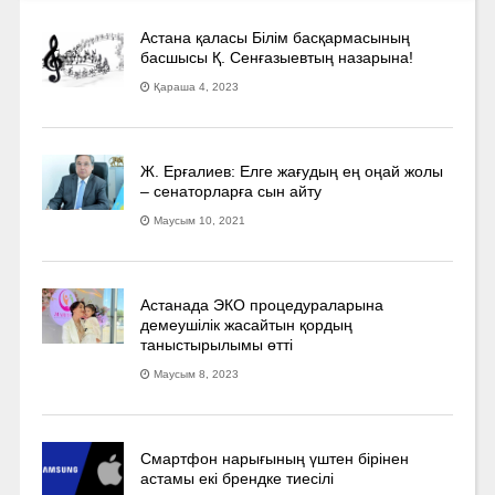
Астана қаласы Білім басқармасының
басшысы Қ. Сенғазыевтың назарына!
Қараша 4, 2023
Ж. Ерғалиев: Елге жағудың ең оңай жолы
– сенаторларға сын айту
Маусым 10, 2021
Астанада ЭКО процедураларына
демеушілік жасайтын қордың
таныстырылымы өтті
Маусым 8, 2023
Смартфон нарығының үштен бірінен
астамы екі брендке тиесілі