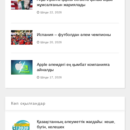
жұмсалғанын жариялады
Шілде 22, 2026
Испания – футболдан әлем чемпионы
Шілде 20, 2026
Apple әлемдегі ең қымбат компанияға
айналды
Шілде 17, 2026
Көп оқылғандар
Қазақстанның әлеуметтік жағдайы: кеше,
бүгін, келешек