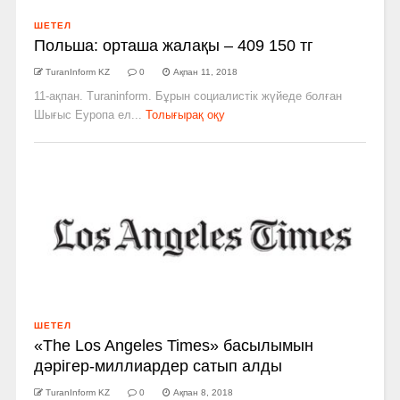
ШЕТЕЛ
Польша: орташа жалақы – 409 150 тг
TuranInform KZ
0
Ақпан 11, 2018
11-ақпан. Turaninform. Бұрын социалистік жүйеде болған
Шығыс Еуропа ел...
Толығырақ оқу
ШЕТЕЛ
«The Los Angeles Times» басылымын
дәрігер­-миллиардер сатып алды
TuranInform KZ
0
Ақпан 8, 2018