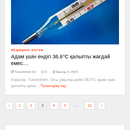
МЕДИЦИНА
,
ҚОҒАМ
Адам үшін ендігі 36,6°C қалыпты жағдай
емес…
TuranInform KZ
0
Қаңтар 4, 2025
4-қаңтар. Turaninform. Осы уақытқа дейін 36,6°C адам үшін
қалыпты дене...
Толығырақ оқу
…
1
2
3
4
5
10