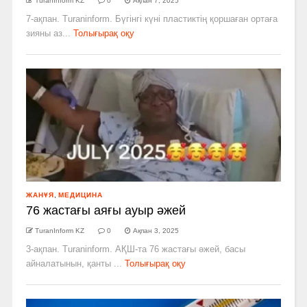
TuranInform KZ
0
Ақпан 7, 2025
7-ақпан. Turaninform. Бүгінгі күні пластиктің қоршаған ортаға
зияны аз...
Толығырақ оқу
ЖАНҰЯ
,
МЕДИЦИНА
76 жастағы аяғы ауыр әжей
TuranInform KZ
0
Ақпан 3, 2025
3-ақпан. Turaninform. АҚШ-та 76 жастағы әжей, басы
айналатынын, қанты ...
Толығырақ оқу