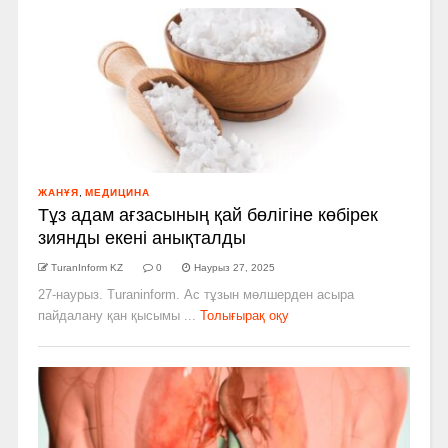
ЖАНҰЯ
,
МЕДИЦИНА
Тұз адам ағзасының қай бөлігіне көбірек
зиянды екені анықталды
TuranInform KZ
0
Наурыз 27, 2025
27-наурыз. Turaninform. Ас тұзын мөлшерден асыра
пайдалану қан қысымы ...
Толығырақ оқу