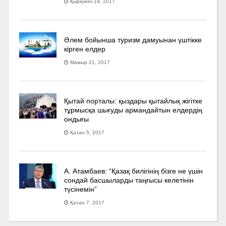
Қыркүйек 19, 2017
Әлем бойынша туризм дамуынан үштікке
кірген елдер
Мамыр 21, 2017
Қытай порталы: қыздары қытайлық жігітке
тұрмысқа шығуды армандайтын елдердің
ондығы
Қазан 5, 2017
А. Атамбаев: “Қазақ билігінің бізге не үшін
сондай басшыларды таңғысы келетінін
түсінемін”
Қазан 7, 2017