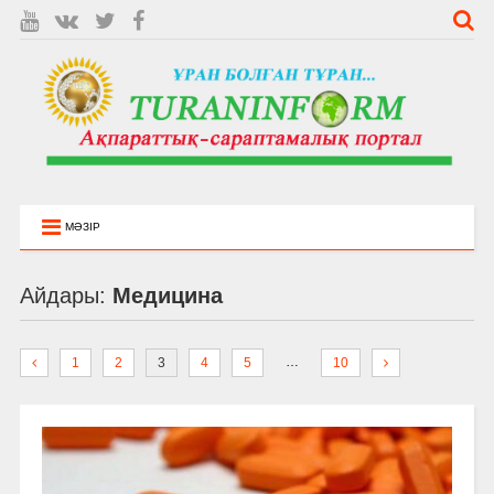
МӘЗІР
Айдары:
Медицина
…
1
2
3
4
5
10