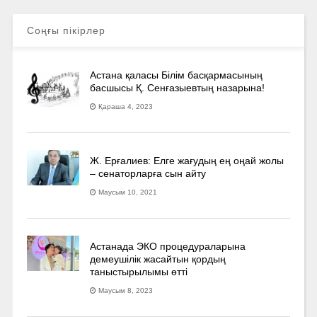
Соңғы пікірлер
Астана қаласы Білім басқармасының
басшысы Қ. Сенғазыевтың назарына!
Қараша 4, 2023
Ж. Ерғалиев: Елге жағудың ең оңай жолы
– сенаторларға сын айту
Маусым 10, 2021
Астанада ЭКО процедураларына
демеушілік жасайтын қордың
таныстырылымы өтті
Маусым 8, 2023