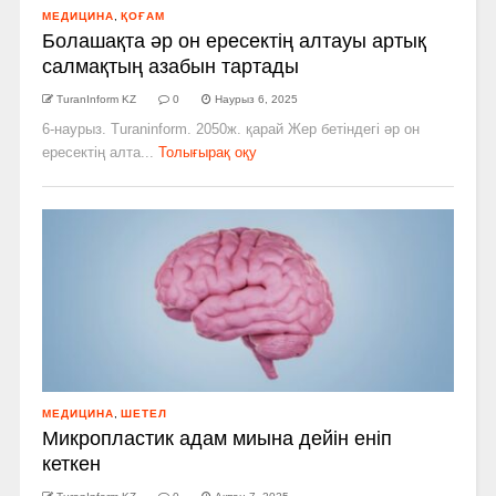
МЕДИЦИНА
,
ҚОҒАМ
Болашақта әр он ересектің алтауы артық
салмақтың азабын тартады
TuranInform KZ
0
Наурыз 6, 2025
6-наурыз. Turaninform. 2050ж. қарай Жер бетіндегі әр он
ересектің алта...
Толығырақ оқу
МЕДИЦИНА
,
ШЕТЕЛ
Микропластик адам миына дейін еніп
кеткен