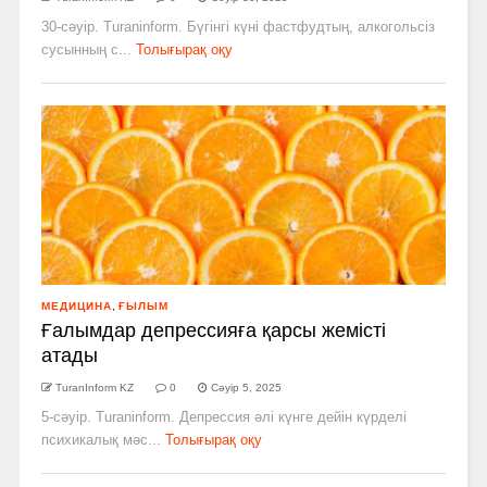
30-сәуір. Turaninform. Бүгінгі күні фастфудтың, алкогольсіз
сусынның с...
Толығырақ оқу
МЕДИЦИНА
,
ҒЫЛЫМ
Ғалымдар депрессияға қарсы жемісті
атады
TuranInform KZ
0
Сәуір 5, 2025
5-сәуір. Turaninform. Депрессия әлі күнге дейін күрделі
психикалық мәс...
Толығырақ оқу