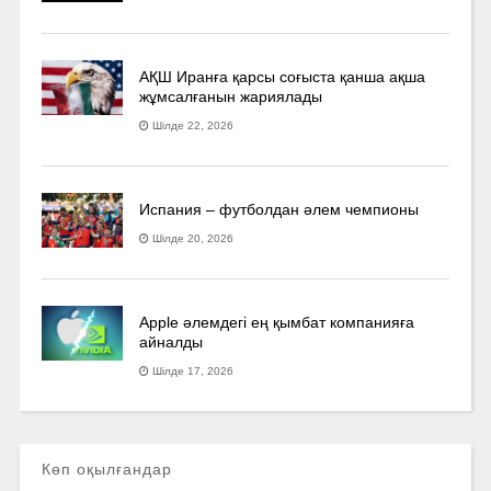
АҚШ Иранға қарсы соғыста қанша ақша
жұмсалғанын жариялады
Шілде 22, 2026
Испания – футболдан әлем чемпионы
Шілде 20, 2026
Apple әлемдегі ең қымбат компанияға
айналды
Шілде 17, 2026
Көп оқылғандар