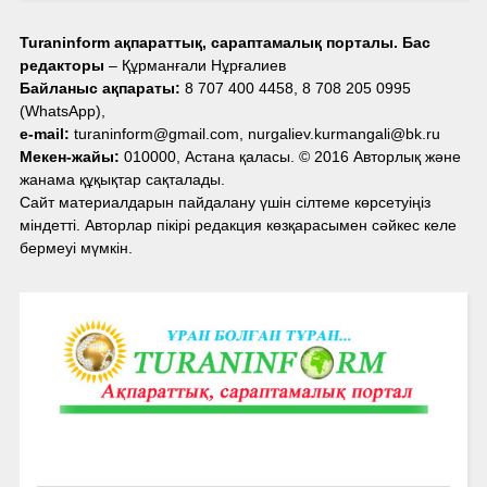
Turaninform ақпараттық, сараптамалық порталы. Бас
редакторы
– Құрманғали Нұрғалиев
Байланыс ақпараты:
8 707 400 4458, 8 708 205 0995
(WhatsApp),
e-mail:
turaninform@gmail.com, nurgaliev.kurmangali@bk.ru
Мекен-жайы:
010000, Астана қаласы. © 2016 Авторлық және
жанама құқықтар сақталады.
Сайт материалдарын пайдалану үшін сілтеме көрсетуіңіз
міндетті. Авторлар пікірі редакция көзқарасымен сәйкес келе
бермеуі мүмкін.