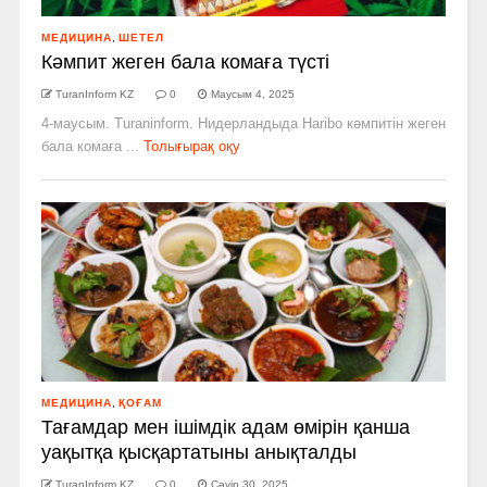
МЕДИЦИНА
,
ШЕТЕЛ
Кәмпит жеген бала комаға түсті
TuranInform KZ
0
Маусым 4, 2025
4-маусым. Turaninform. Нидерландыда Haribo кәмпитін жеген
бала комаға ...
Толығырақ оқу
МЕДИЦИНА
,
ҚОҒАМ
Тағамдар мен ішімдік адам өмірін қанша
уақытқа қысқартатыны анықталды
TuranInform KZ
0
Сәуір 30, 2025