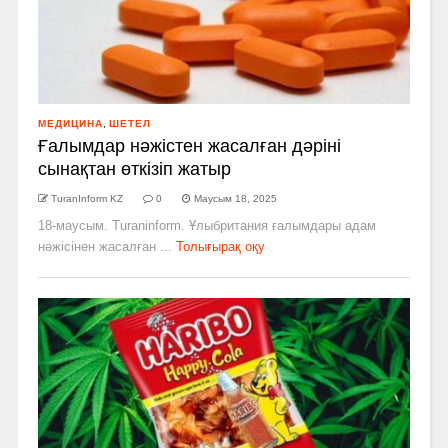
МЕДИЦИНА
,
ШЕТЕЛ
Ғалымдар нәжістен жасалған дәріні
сынақтан өткізіп жатыр
TuranInform KZ
0
Маусым 18, 2025
18-маусым. Turaninform. Ұлыбритания ғалымдары адам
нәжісінен жасалған ...
Толығырақ оқу