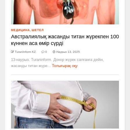
МЕДИЦИНА
,
ШЕТЕЛ
Австралиялық жасанды титан жүрекпен 100
күннен аса өмір сүрді
TuranInform KZ
0
Наурыз 13, 2025
13-наурыз. Turaninform. Донор жүрек салғанға дейін,
жасанды титан жүре...
Толығырақ оқу