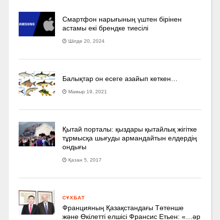
Смартфон нарығының үштен бірінен
астамы екі брендке тиесілі
Шілде 20, 2024
Балықтар он есеге азайып кеткен…
Мамыр 19, 2021
Қытай порталы: қыздары қытайлық жігітке
тұрмысқа шығуды армандайтын елдердің
ондығы
Қазан 5, 2017
СҰХБАТ
Францияның Қазақстандағы Төтенше
және Өкілетті елшісі Франсис Етьен: «…әр