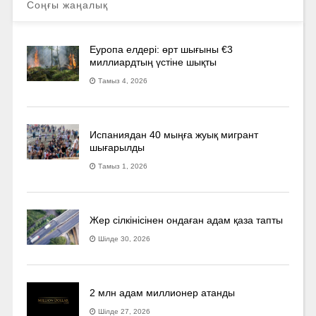
Соңғы жаңалық
Еуропа елдері: өрт шығыны €3
миллиардтың үстіне шықты
Тамыз 4, 2026
Испаниядан 40 мыңға жуық мигрант
шығарылды
Тамыз 1, 2026
Жер сілкінісінен ондаған адам қаза тапты
Шілде 30, 2026
2 млн адам миллионер атанды
Шілде 27, 2026