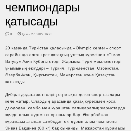
чемпиондары
қатысады
0
Қазан 27, 2022 16:25
29 қазанда Түркістан қаласында «Olympic center» спорт
сарайында алғаш рет қазақтың ұлттық күресінен «Turan
Barysy» Азия Кубогы өтеді. Жарысқа Түркі мемлекеттері
ұйымының өкілдері – Түркия, Түрікменстан, Өзбекстан,
Әзербайжан, Қырғызстан, Мажарстан және Қазақстан
қатысады.
Дүбірлі додаға жеті елдің ең мықты деген спортшылары
келе жатыр. Олардың арасында қазақ күресімен қоса
дзюдодан, самбо мен кураштан халықаралық жарыстарда
жүлде алып жүрген спортшылар бар. Әзербайжан
құрамасы атынан самбодан екі дүркін әлем чемпионы
Эйваз Бақшиев (60 кг) бақ сынайды. Мажарстан құрамасы