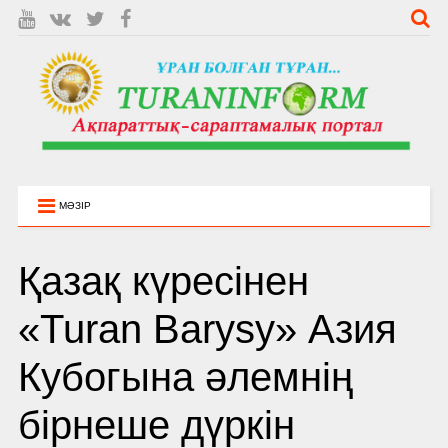
МӘЗІР
Қазақ күресінен
«Turan Barysy» Азия
Кубогына әлемнің
бірнеше дүркін