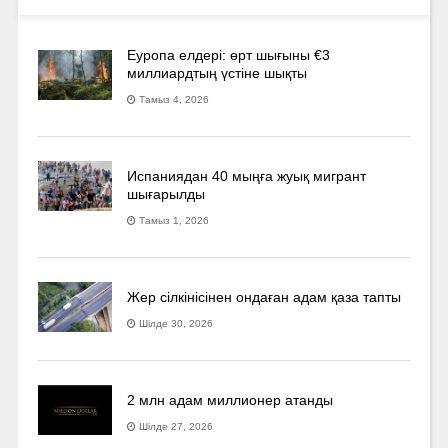
Еуропа елдері: өрт шығыны €3
миллиардтың үстіне шықты
Тамыз 4, 2026
Испаниядан 40 мыңға жуық мигрант
шығарылды
Тамыз 1, 2026
Жер сілкінісінен ондаған адам қаза тапты
Шілде 30, 2026
2 млн адам миллионер атанды
Шілде 27, 2026