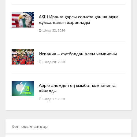
АҚШ Иранға қарсы соғыста қанша ақша
жұмсалғанын жариялады
Шілде 22, 2026
Испания – футболдан әлем чемпионы
Шілде 20, 2026
Apple әлемдегі ең қымбат компанияға
айналды
Шілде 17, 2026
Көп оқылғандар