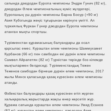
сапында дзюдодан Еуропа чемпионы Эндре Гунич (82 кг),
дзюдодан Әлем чемпионатының күміс жүлдегері,
Еуропаның үш дүркін чемпионы Барна Бооур (+90 кг)
Азия Кубогында жеңіс тұғырынан көрінуге үмітті. Ал
түркиялық Фуркан Гүнер дзюдодан Еуропа чемпионы
атанған мықты спортшы.
Түрікменстан құрамасының балуандары да осал
қарсылас емес. Кураштан әлем чемпионы Шаммухамет
Курбанов (66 кг) пен самбодан екі дүркін әлем чемпионы
Самвел Айрапетян (82 кг) Түркістан төрінде боз кілемде
мықтылармен белдеседі. Түрікменстандық Тежен
Теженов самбодан бірнеше дүркін әлем чемпионы, 2017
жылы Минск қаласында қазақ күресінен әлем чемпионы
атанды.
Өзбекстан балуандары қазақ күресінен өтіп жүрген
халықаралық жарыстарда жақсы өнер көрсетіп жүр.
Құрама сапында кураштан әлем чемпионы Умид Есанов
(82 кг), кураштан әлем чемпионы, дзюдодан Азия