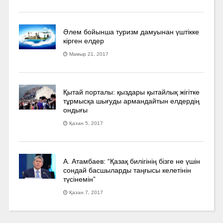
Әлем бойынша туризм дамуынан үштікке
кірген елдер
Мамыр 21, 2017
Қытай порталы: қыздары қытайлық жігітке
тұрмысқа шығуды армандайтын елдердің
ондығы
Қазан 5, 2017
А. Атамбаев: “Қазақ билігінің бізге не үшін
сондай басшыларды таңғысы келетінін
түсінемін”
Қазан 7, 2017