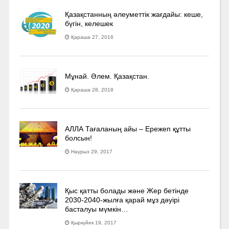
Қазақстанның әлеуметтік жағдайы: кеше,
бүгін, келешек
Қараша 27, 2016
Мұнай. Әлем. Қазақстан.
Қараша 28, 2018
АЛЛА Тағаланың айы – Ережеп құтты
болсын!
Наурыз 29, 2017
Қыс қатты болады және Жер бетінде
2030-2040­-жылға қарай мұз дәуірі
басталуы мүмкін…
Қыркүйек 19, 2017