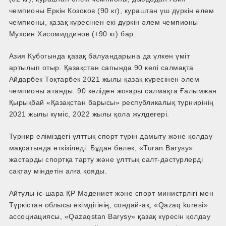
чемпионы Еркін Козоков (90 кг), кураштан үш дүркін әлем
чемпионы, қазақ күресінен екі дүркін әлем чемпионы
Мухсин Хисомиддинов (+90 кг) бар.
Азия Кубогында қазақ балуандарына да үлкен үміт
артылып отыр. Қазақстан сапында 90 келі салмақта
Айдарбек Тоқтарбек 2021 жылы қазақ күресінен әлем
чемпионы атанды. 90 келіден жоғары салмақта Ғалымжан
Қырықбай «Қазақстан барысы» республикалық турнирінің
2021 жылы күміс, 2022 жылы қола жүлдегері.
Турнир еліміздегі ұлттық спорт түрін дамыту және қолдау
мақсатында өткізіледі. Бұдан бөлек, «Turan Barysy»
жастарды спортқа тарту және ұлттық салт-дәстүрлерді
сақтау міндетін алға қояды.
Айтулы іс-шара ҚР Мәдениет және спорт министрлігі мен
Түркістан облысы әкімдігінің, сондай-ақ, «Qazaq kuresi»
ассоциациясы, «Qazaqstan Barysy» қазақ күресін қолдау