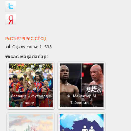
РќСЂР°РІРёС‚СЃСЏ
Оқылу саны:
1 633
Ұқсас мақалалар:
Испания – футболдан
Ф. Мейвезер М.
әлем…
Тайсонмен…