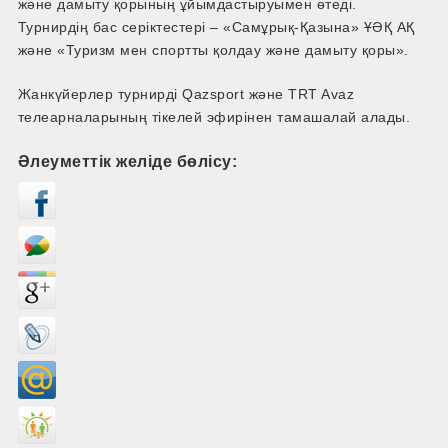
және дамыту қорының ұйымдастыруымен өтеді.
Турнирдің бас серіктестері – «Самұрық-Қазына» ҰӘҚ АҚ
және «Туризм мен спортты қолдау және дамыту қоры».
Жанкүйерлер турнирді Qazsport және TRT Avaz
телеарналарының тікелей эфирінен тамашалай алады.
Әлеуметтік желіде бөлісу: