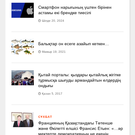
Смартфон нарығының үштен бірінен
астамы екі брендке тиесілі
Шілде 20, 2024
Балықтар он есеге азайып кеткен…
Мамыр 19, 2021
Қытай порталы: қыздары қытайлық жігітке
тұрмысқа шығуды армандайтын елдердің
ондығы
Қазан 5, 2017
СҰХБАТ
Францияның Қазақстандағы Төтенше
және Өкілетті елшісі Франсис Етьен: «…әр
мектепте демократияның не екенін