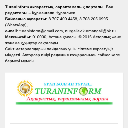
Turaninform ақпараттық, сараптамалық порталы. Бас
редакторы
– Құрманғали Нұрғалиев
Байланыс ақпараты:
8 707 400 4458, 8 708 205 0995
(WhatsApp),
e-mail:
turaninform@gmail.com, nurgaliev.kurmangali@bk.ru
Мекен-жайы:
010000, Астана қаласы. © 2016 Авторлық және
жанама құқықтар сақталады.
Сайт материалдарын пайдалану үшін сілтеме көрсетуіңіз
міндетті. Авторлар пікірі редакция көзқарасымен сәйкес келе
бермеуі мүмкін.