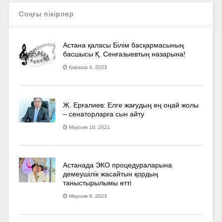
Соңғы пікірлер
Астана қаласы Білім басқармасының
басшысы Қ. Сенғазыевтың назарына!
Қараша 4, 2023
Ж. Ерғалиев: Елге жағудың ең оңай жолы
– сенаторларға сын айту
Маусым 10, 2021
Астанада ЭКО процедураларына
демеушілік жасайтын қордың
таныстырылымы өтті
Маусым 8, 2023