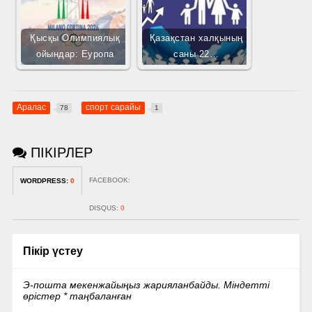
Қысқы Олимпиялық
Қазақстан халқының
ойындар: Еуропа
саны 22…
Аралас
спорт сарайы
78
1
ПІКІРЛЕР
FACEBOOK:
WORDPRESS:
0
DISQUS:
0
Пікір үстеу
Э-пошта мекенжайыңыз жарияланбайды.
Міндетті
өрістер
*
таңбаланған