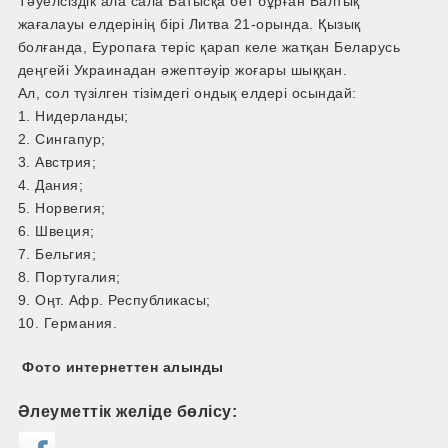
Тәуелсіздік ала сала Батысқа бет бұрған Балтық
жағалауы елдерінің бірі Литва 21-орында. Қызық
болғанда, Еуропаға теріс қарап келе жатқан Беларусь
деңгейі Украинадан әжептәуір жоғары шыққан.
Ал, сол түзілген тізімдегі ондық елдері осындай:
1. Нидерланды;
2. Сингапур;
3. Австрия;
4. Дания;
5. Норвегия;
6. Швеция;
7. Бельгия;
8. Португалия;
9. Оңт. Афр. Республикасы;
10. Германия.
Фото интернеттен алынды
Әлеуметтік желіде бөлісу: