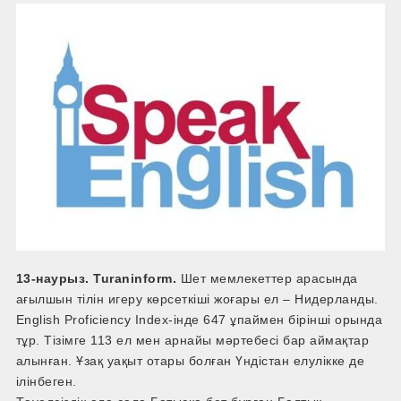
13-наурыз. Turaninform.
Шет мемлекеттер арасында
ағылшын тілін игеру көрсеткіші жоғары ел – Нидерланды.
English Proficiency Index-інде 647 ұпаймен бірінші орында
тұр. Тізімге 113 ел мен арнайы мәртебесі бар аймақтар
алынған. Ұзақ уақыт отары болған Үндістан елулікке де
ілінбеген.