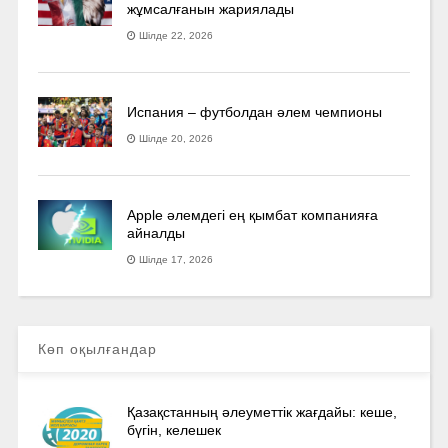
жұмсалғанын жариялады
Шілде 22, 2026
Испания – футболдан әлем чемпионы
Шілде 20, 2026
Apple әлемдегі ең қымбат компанияға
айналды
Шілде 17, 2026
Көп оқылғандар
Қазақстанның әлеуметтік жағдайы: кеше,
бүгін, келешек