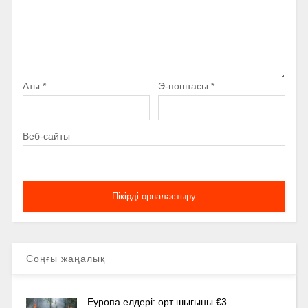
Аты
*
Э-поштасы
*
Веб-сайты
Соңғы жаңалық
Еуропа елдері: өрт шығыны €3