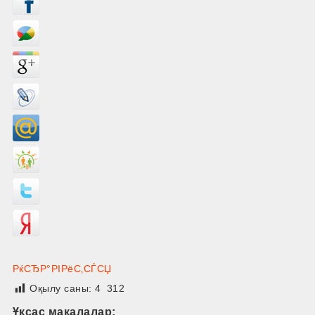
РќСЂР°РІРёС‚СЃСЏ
Оқылу саны:
4 312
Ұқсас мақалалар: