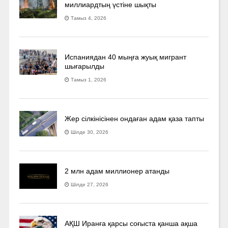
миллиардтың үстіне шықты
Тамыз 4, 2026
Испаниядан 40 мыңға жуық мигрант
шығарылды
Тамыз 1, 2026
Жер сілкінісінен ондаған адам қаза тапты
Шілде 30, 2026
2 млн адам миллионер атанды
Шілде 27, 2026
АҚШ Иранға қарсы соғыста қанша ақша