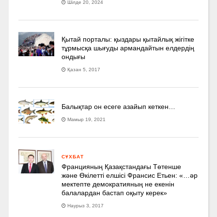
Шілде 20, 2024
Қытай порталы: қыздары қытайлық жігітке
тұрмысқа шығуды армандайтын елдердің
ондығы
Қазан 5, 2017
Балықтар он есеге азайып кеткен…
Мамыр 19, 2021
СҰХБАТ
Францияның Қазақстандағы Төтенше
және Өкілетті елшісі Франсис Етьен: «…әр
мектепте демократияның не екенін
балалардан бастап оқыту керек»
Наурыз 3, 2017