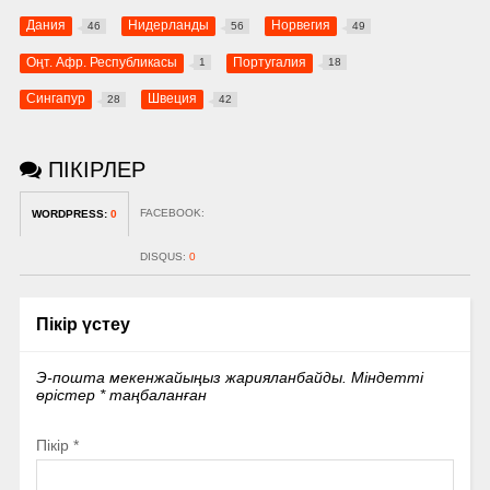
Дания
Нидерланды
Норвегия
46
56
49
Оңт. Афр. Республикасы
Португалия
1
18
Сингапур
Швеция
28
42
ПІКІРЛЕР
FACEBOOK:
WORDPRESS:
0
DISQUS:
0
Пікір үстеу
Э-пошта мекенжайыңыз жарияланбайды.
Міндетті
өрістер
*
таңбаланған
Пікір
*