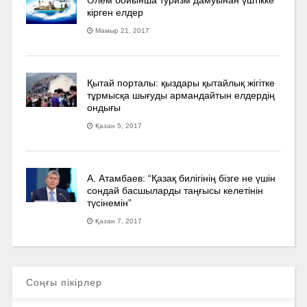
кірген елдер
Мамыр 21, 2017
Қытай порталы: қыздары қытайлық жігітке
тұрмысқа шығуды армандайтын елдердің
ондығы
Қазан 5, 2017
А. Атамбаев: “Қазақ билігінің бізге не үшін
сондай басшыларды таңғысы келетінін
түсінемін”
Қазан 7, 2017
Соңғы пікірлер