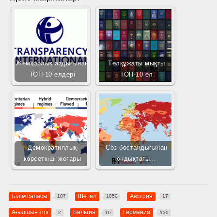
Жемқорлық аздығынан
Төлқұжаты мықты
ТОП-10 елдері
ТОП-10 ел
Демократиялық
Сөз бостандығынан
көрсеткіші жоғары
ондықтағы…
Білім саласы
Шетел
Австрия
107
1050
17
Ағылшын тілі
Бельгия
Германия
2
16
130