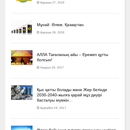
Қараша 27, 2016
Мұнай. Әлем. Қазақстан.
Қараша 28, 2018
АЛЛА Тағаланың айы – Ережеп құтты
болсын!
Наурыз 29, 2017
Қыс қатты болады және Жер бетінде
2030-2040­-жылға қарай мұз дәуірі
басталуы мүмкін…
Қыркүйек 19, 2017
Әлем бойынша туризм дамуынан үштікке