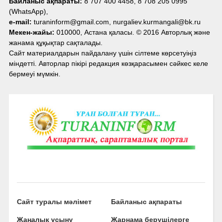
Байланыс ақпараты:
8 707 400 4458, 8 708 205 0995
(WhatsApp),
e-mail:
turaninform@gmail.com, nurgaliev.kurmangali@bk.ru
Мекен-жайы:
010000, Астана қаласы. © 2016 Авторлық және
жанама құқықтар сақталады.
Сайт материалдарын пайдалану үшін сілтеме көрсетуіңіз
міндетті. Авторлар пікірі редакция көзқарасымен сәйкес келе
бермеуі мүмкін.
Сайт туралы мәлімет
Байланыс ақпараты
Жаңалық ұсыну
Жарнама берушілерге