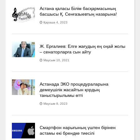
Астана қаласы Білім басқармасының
басшысы Қ. Сенғазыевтың назарына!
Қараша 4, 2023
Ж. Ерғалиев: Елге жағудың ең оңай жолы
– сенаторларға сын айту
Маусым 10, 2021
Астанада ЭКО процедураларына
демеушілік жасайтын қордың
таныстырылымы өтті
Маусым 8, 2023
Смартфон нарығының үштен бірінен
астамы екі брендке тиесілі