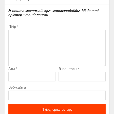
Э-пошта мекенжайыңыз жарияланбайды.
Міндетті
өрістер
*
таңбаланған
Пікір
*
Аты
*
Э-поштасы
*
Веб-сайты