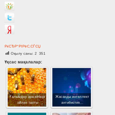
РќСЂР°РІРёС‚СЃСЏ
Оқылу саны:
2 351
Ұқсас мақалалар:
Ғалымдар ара-киборг
Жасанды интеллект
ойлап тапты
антибиотик…