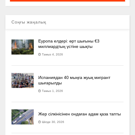
Соңғы жаңалық
Еуропа елдері: өрт шығыны €3
миллиардтың үстіне шықты
Тамыз 4, 2026
Испаниядан 40 мыңға жуық мигрант
шығарылды
Тамыз 1, 2026
Жер сілкінісінен ондаған адам қаза тапты
Шілде 30, 2026