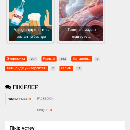
Араққа қарсы гель
Гипертониядан
ойлап табылды
емдеуге…
Экономика
Ғылым
батарейка
707
153
1
Кембридж университеті
ғалым
2
11
ПІКІРЛЕР
FACEBOOK:
WORDPRESS:
0
DISQUS:
0
Пікір үстеу