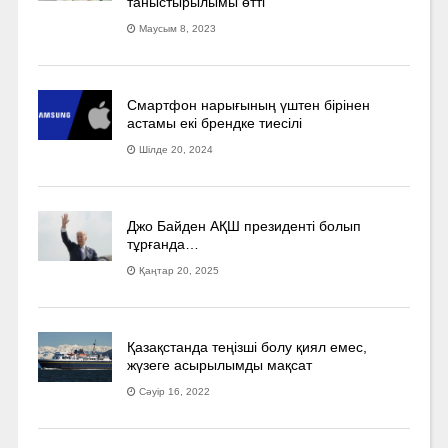
таныстырылымы өтті
Маусым 8, 2023
Смартфон нарығының үштен бірінен
астамы екі брендке тиесілі
Шілде 20, 2024
Джо Байден АҚШ президенті болып
тұрғанда…
Қаңтар 20, 2025
Қазақстанда теңізші болу қиял емес,
жүзеге асырылымды мақсат
Сәуір 16, 2022