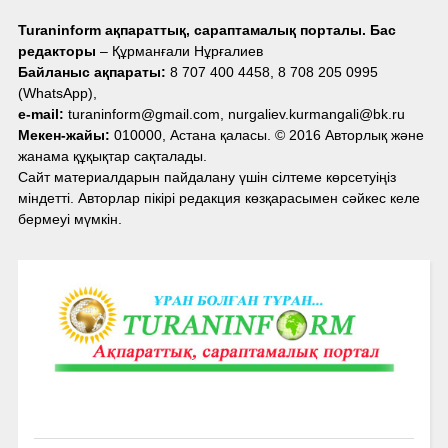
Turaninform ақпараттық, сараптамалық порталы. Бас
редакторы
– Құрманғали Нұрғалиев
Байланыс ақпараты:
8 707 400 4458, 8 708 205 0995
(WhatsApp),
e-mail:
turaninform@gmail.com, nurgaliev.kurmangali@bk.ru
Мекен-жайы:
010000, Астана қаласы. © 2016 Авторлық және
жанама құқықтар сақталады.
Сайт материалдарын пайдалану үшін сілтеме көрсетуіңіз
міндетті. Авторлар пікірі редакция көзқарасымен сәйкес келе
бермеуі мүмкін.