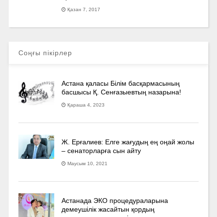
Қазан 7, 2017
Соңғы пікірлер
Астана қаласы Білім басқармасының
басшысы Қ. Сенғазыевтың назарына!
Қараша 4, 2023
Ж. Ерғалиев: Елге жағудың ең оңай жолы
– сенаторларға сын айту
Маусым 10, 2021
Астанада ЭКО процедураларына
демеушілік жасайтын қордың