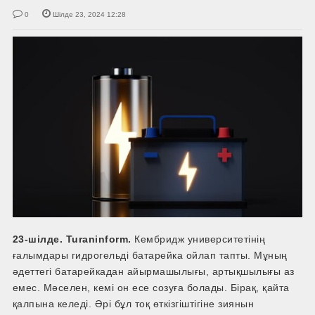
0
Шілде 23, 2024 12:28
23-шілде. Turaninform.
Кембридж университетінің
ғалымдары гидрогельді батарейка ойлап тапты. Мұның
әдеттегі батарейкадан айырмашылығы, артықшылығы аз
емес. Мәселен, кемі он есе созуға болады. Бірақ, қайта
қалпына келеді. Әрі бұл тоқ өткізгіштігіне зиянын