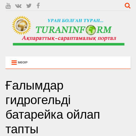
МӘЗІР
Ғалымдар
гидрогельді
батарейка ойлап
тапты