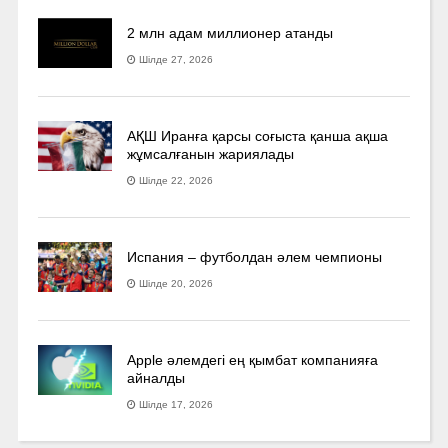
2 млн адам миллионер атанды
Шілде 27, 2026
АҚШ Иранға қарсы соғыста қанша ақша
жұмсалғанын жариялады
Шілде 22, 2026
Испания – футболдан әлем чемпионы
Шілде 20, 2026
Apple әлемдегі ең қымбат компанияға
айналды
Шілде 17, 2026