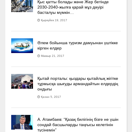
Қыс қатты болады және Жер бетінде
2030-2040­-жылға қарай мұз дәуірі
басталуы мүмкін…
Қыркүйек 19, 2017
Әлем бойынша туризм дамуынан үштікке
кірген елдер
Мамыр 21, 2017
Қытай порталы: қыздары қытайлық жігітке
тұрмысқа шығуды армандайтын елдердің
ондығы
Қазан 5, 2017
А. Атамбаев: “Қазақ билігінің бізге не үшін
сондай басшыларды таңғысы келетінін
түсінемін”