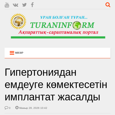
МӘЗІР
Гипертониядан
емдеуге көмектесетін
имплантат жасалды
0
Мамыр 28, 2026 10:42