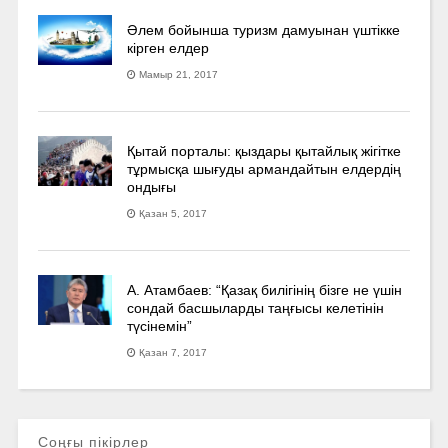
Әлем бойынша туризм дамуынан үштікке
кірген елдер
Мамыр 21, 2017
Қытай порталы: қыздары қытайлық жігітке
тұрмысқа шығуды армандайтын елдердің
ондығы
Қазан 5, 2017
А. Атамбаев: “Қазақ билігінің бізге не үшін
сондай басшыларды таңғысы келетінін
түсінемін”
Қазан 7, 2017
Соңғы пікірлер