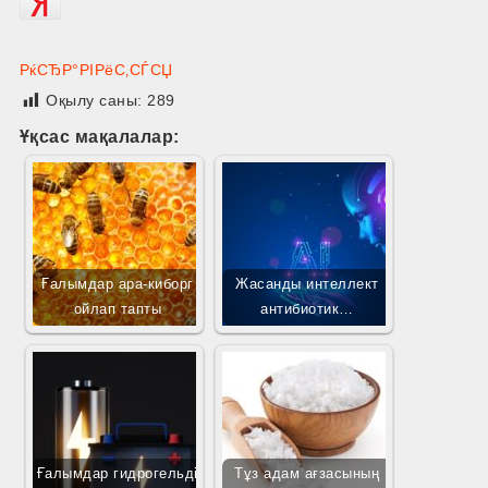
РќСЂР°РІРёС‚СЃСЏ
Оқылу саны:
289
Ұқсас мақалалар:
Ғалымдар ара-киборг
Жасанды интеллект
ойлап тапты
антибиотик…
Ғалымдар гидрогельді
Тұз адам ағзасының