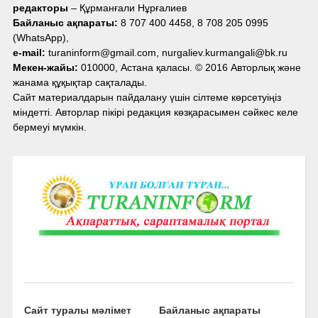
редакторы
– Құрманғали Нұрғалиев
Байланыс ақпараты:
8 707 400 4458, 8 708 205 0995
(WhatsApp),
e-mail:
turaninform@gmail.com, nurgaliev.kurmangali@bk.ru
Мекен-жайы:
010000, Астана қаласы. © 2016 Авторлық және
жанама құқықтар сақталады.
Сайт материалдарын пайдалану үшін сілтеме көрсетуіңіз
міндетті. Авторлар пікірі редакция көзқарасымен сәйкес келе
бермеуі мүмкін.
Сайт туралы мәлімет
Байланыс ақпараты