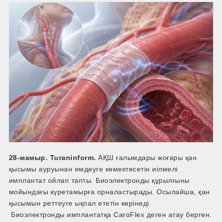
28-мамыр. Turaninform.
АҚШ ғалымдары жоғары қан
қысымы ауруынан емдеуге көмектесетін иілмелі
имплантат ойлап тапты. Биоэлектронды құрылғыны
мойындағы күретамырға орналастырады. Осылайша, қан
қысымын реттеуге ықпал ететін көрінеді.
Биоэлектронды имплантатқа CaroFlex деген атау берген.