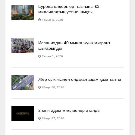
Еуропа елдері: өрт шығыны €3
миллиардтың үстіне шықты
Тамыз 4, 2026
Испаниядан 40 мыңға жуық мигрант
шығарылды
Тамыз 1, 2026
Жер сілкінісінен ондаған адам қаза тапты
Шілде 30, 2026
2 млн адам миллионер атанды
Шілде 27, 2026