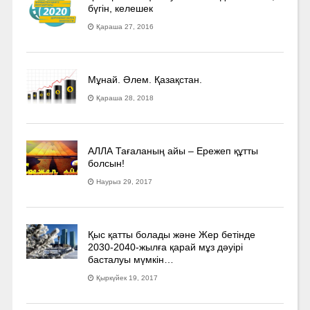
бүгін, келешек
Қараша 27, 2016
Мұнай. Әлем. Қазақстан.
Қараша 28, 2018
АЛЛА Тағаланың айы – Ережеп құтты
болсын!
Наурыз 29, 2017
Қыс қатты болады және Жер бетінде
2030-2040­-жылға қарай мұз дәуірі
басталуы мүмкін…
Қыркүйек 19, 2017