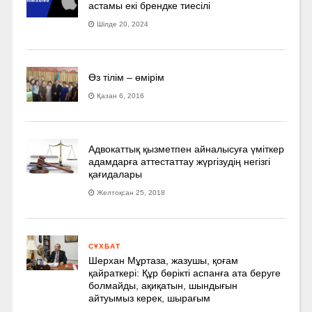
астамы екі брендке тиесілі
Шілде 20, 2024
Өз тілім – өмірім
Қазан 6, 2016
Адвокаттық қызметпен айналысуға үмiткер
адамдарға аттестаттау жүргізудің негізгі
қағидалары
Желтоқсан 25, 2018
СҰХБАТ
Шерхан Мұртаза, жазушы, қоғам
қайраткері: Құр бөрікті аспанға ата беруге
болмайды, ақиқатын, шындығын
айтуымыз керек, шырағым