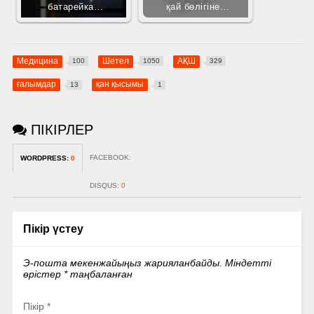
батарейка…
қай бөлігіне…
Медицина
Шетел
АҚШ
100
1050
329
ғалымдар
қан қысымы
13
1
ПІКІРЛЕР
FACEBOOK:
WORDPRESS:
0
DISQUS:
0
Пікір үстеу
Э-пошта мекенжайыңыз жарияланбайды.
Міндетті
өрістер
*
таңбаланған
Пікір
*