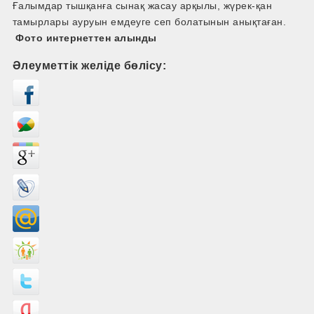
Ғалымдар тышқанға сынақ жасау арқылы, жүрек-қан
тамырлары ауруын емдеуге сеп болатынын анықтаған.
Фото интернеттен алынды
Әлеуметтік желіде бөлісу: