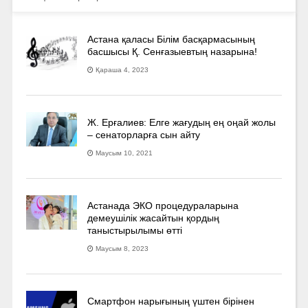
Астана қаласы Білім басқармасының
басшысы Қ. Сенғазыевтың назарына!
Қараша 4, 2023
Ж. Ерғалиев: Елге жағудың ең оңай жолы
– сенаторларға сын айту
Маусым 10, 2021
Астанада ЭКО процедураларына
демеушілік жасайтын қордың
таныстырылымы өтті
Маусым 8, 2023
Смартфон нарығының үштен бірінен