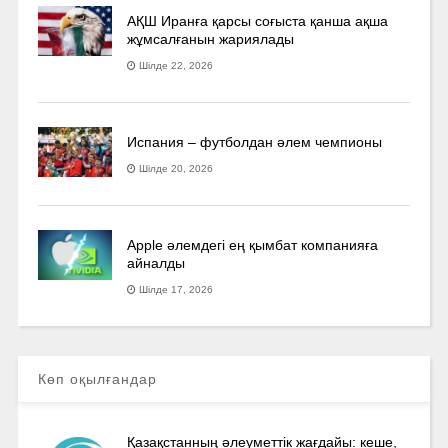
АҚШ Иранға қарсы соғыста қанша ақша
жұмсалғанын жариялады
Шілде 22, 2026
Испания – футболдан әлем чемпионы
Шілде 20, 2026
Apple әлемдегі ең қымбат компанияға
айналды
Шілде 17, 2026
Көп оқылғандар
Қазақстанның әлеуметтік жағдайы: кеше,