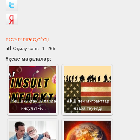
РќСЂР°РІРёС‚СЃСЏ
Оқылу саны:
1 265
Ұқсас мақалалар:
Кеш ұйықтаушыларда
АҚШ пен мигранттар
инсультке…
өзара тәуелді