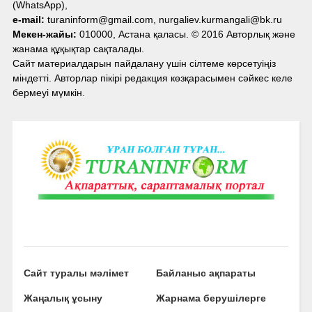
(WhatsApp),
e-mail:
turaninform@gmail.com, nurgaliev.kurmangali@bk.ru
Мекен-жайы:
010000, Астана қаласы. © 2016 Авторлық және
жанама құқықтар сақталады.
Сайт материалдарын пайдалану үшін сілтеме көрсетуіңіз
міндетті. Авторлар пікірі редакция көзқарасымен сәйкес келе
бермеуі мүмкін.
Сайт туралы мәлімет
Байланыс ақпараты
Жаңалық ұсыну
Жарнама берушілерге