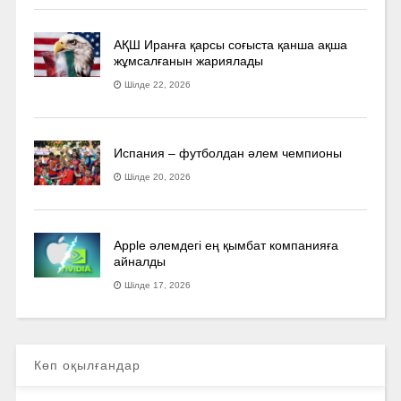
АҚШ Иранға қарсы соғыста қанша ақша
жұмсалғанын жариялады
Шілде 22, 2026
Испания – футболдан әлем чемпионы
Шілде 20, 2026
Apple әлемдегі ең қымбат компанияға
айналды
Шілде 17, 2026
Көп оқылғандар