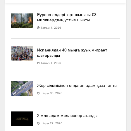
Еуропа елдері: өрт шығыны €3
миллиардтың үстіне шықты
Тамыз 4, 2026
Испаниядан 40 мыңға жуық мигрант
шығарылды
Тамыз 1, 2026
Жер сілкінісінен ондаған адам қаза тапты
Шілде 30, 2026
2 млн адам миллионер атанды
Шілде 27, 2026