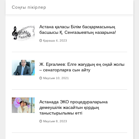
Соңғы пікірлер
Астана қаласы Білім басқармасының
басшысы Қ. Сенғазыевтың назарына!
Қараша 4, 2023
Ж. Ерғалиев: Елге жағудың ең оңай жолы
– сенаторларға сын айту
Маусым 10, 2021
Астанада ЭКО процедураларына
демеушілік жасайтын қордың
таныстырылымы өтті
Маусым 8, 2023