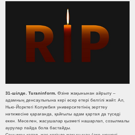
31-шілде. Turaninform.
Өзіне жақынынан айрылу –
адамның денсаулығына кері әсер етері белгілі жәйт. Ал,
Нью-Йорктегі Колумбия университетінің зерттеу
нәтижесіне қарағанда, қайғылы адам қартая да түседі
екен. Мәселен, жасушалар қызметі нашарлап, созылмалы
аурулар пайда бола бастайды.
Сонымен қатар, жас кезінде жақынынан (әке-шешесі,