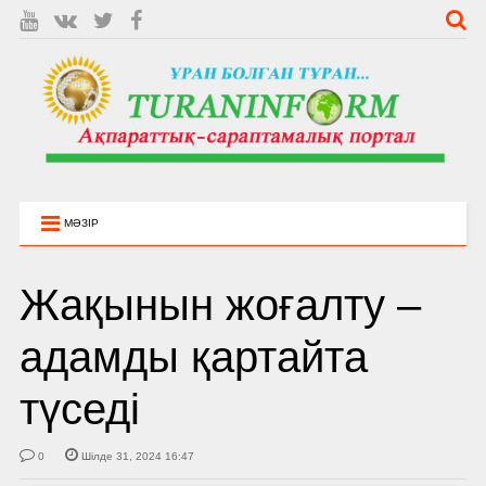
МӘЗІР
Жақынын жоғалту –
адамды қартайта
түседі
0
Шілде 31, 2024 16:47