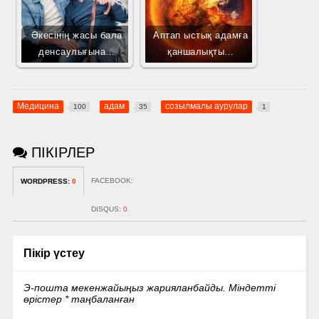
Әкесінің жасы бала
Аптап ыстық адамға
денсаулығына…
қаншалықты…
Медицина
адам
созылмалы аурулар
100
35
1
ПІКІРЛЕР
FACEBOOK:
WORDPRESS:
0
DISQUS:
0
Пікір үстеу
Э-пошта мекенжайыңыз жарияланбайды.
Міндетті
өрістер
*
таңбаланған