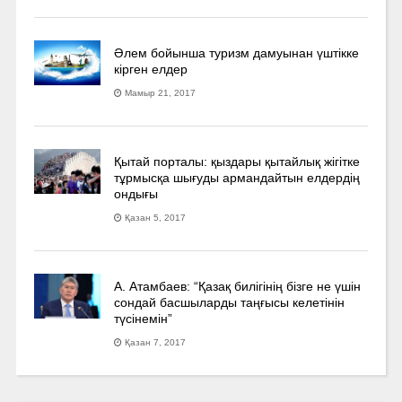
Әлем бойынша туризм дамуынан үштікке
кірген елдер
Мамыр 21, 2017
Қытай порталы: қыздары қытайлық жігітке
тұрмысқа шығуды армандайтын елдердің
ондығы
Қазан 5, 2017
А. Атамбаев: “Қазақ билігінің бізге не үшін
сондай басшыларды таңғысы келетінін
түсінемін”
Қазан 7, 2017