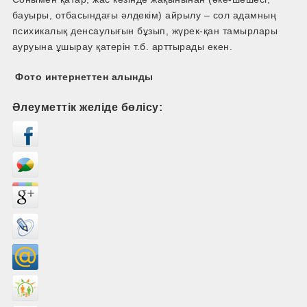
бауыры, отбасындағы әлдекім) айрылу – сол адамның
психикалық денсаулығын бұзып, жүрек-қан тамырлары
ауруына ұшырау қатерін т.б. арттырады екен.
Фото интернеттен алынды
Әлеуметтік желіде бөлісу: