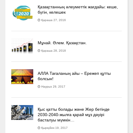
Қазақстанның әлеуметтік жағдайы: кеше,
бүгін, келешек
Қараша 27, 2016
Мұнай. Әлем. Қазақстан.
Қараша 28, 2018
АЛЛА Тағаланың айы – Ережеп құтты
болсын!
Наурыз 29, 2017
Қыс қатты болады және Жер бетінде
2030-2040­-жылға қарай мұз дәуірі
басталуы мүмкін…
Қыркүйек 19, 2017