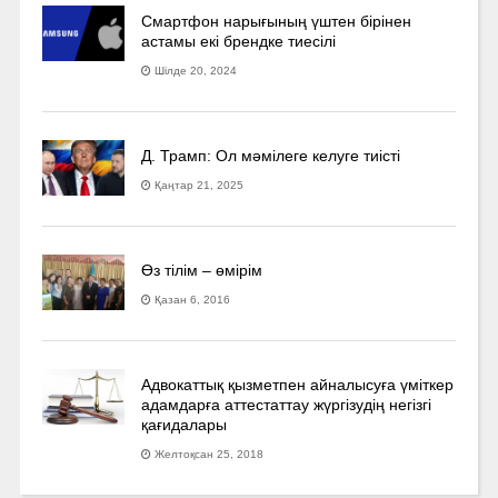
Смартфон нарығының үштен бірінен
астамы екі брендке тиесілі
Шілде 20, 2024
Д. Трамп: Ол мәмілеге келуге тиісті
Қаңтар 21, 2025
Өз тілім – өмірім
Қазан 6, 2016
Адвокаттық қызметпен айналысуға үмiткер
адамдарға аттестаттау жүргізудің негізгі
қағидалары
Желтоқсан 25, 2018