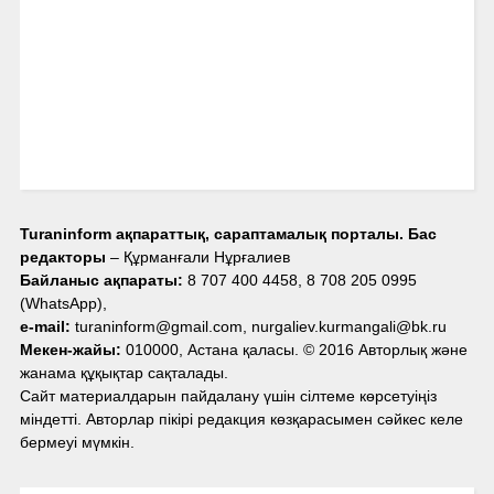
Turaninform ақпараттық, сараптамалық порталы. Бас
редакторы
– Құрманғали Нұрғалиев
Байланыс ақпараты:
8 707 400 4458, 8 708 205 0995
(WhatsApp),
e-mail:
turaninform@gmail.com, nurgaliev.kurmangali@bk.ru
Мекен-жайы:
010000, Астана қаласы. © 2016 Авторлық және
жанама құқықтар сақталады.
Сайт материалдарын пайдалану үшін сілтеме көрсетуіңіз
міндетті. Авторлар пікірі редакция көзқарасымен сәйкес келе
бермеуі мүмкін.