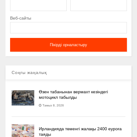
Веб-сайты
Соңғы жаңалық
Өзен табанынан вермахт кезіндегі
мотоцикл табылды
Тамыз 8, 2026
Ирландияда төменгі жалақы 2400 еуроға
таяды