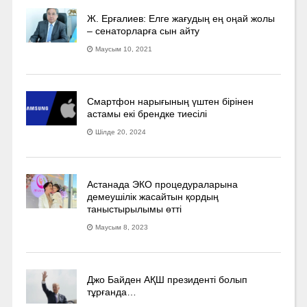
Ж. Ерғалиев: Елге жағудың ең оңай жолы
– сенаторларға сын айту
Маусым 10, 2021
Смартфон нарығының үштен бірінен
астамы екі брендке тиесілі
Шілде 20, 2024
Астанада ЭКО процедураларына
демеушілік жасайтын қордың
таныстырылымы өтті
Маусым 8, 2023
Джо Байден АҚШ президенті болып
тұрғанда…