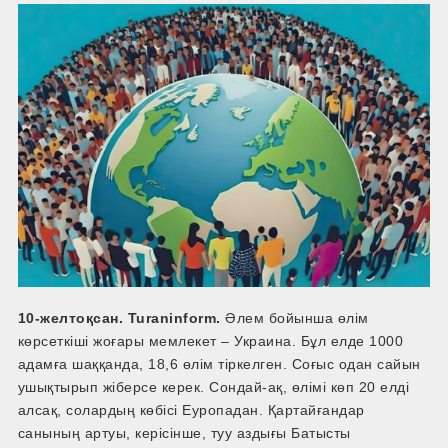
10-желтоқсан. Turaninform.
Әлем бойынша өлім
көрсеткіші жоғары мемлекет – Украина. Бұл елде 1000
адамға шаққанда, 18,6 өлім тіркелген. Соғыс одан сайын
ушықтырып жіберсе керек. Сондай-ақ, өлімі көп 20 елді
алсақ, солардың көбісі Еуропадан. Қартайғандар
санының артуы, керісінше, туу аздығы Батысты