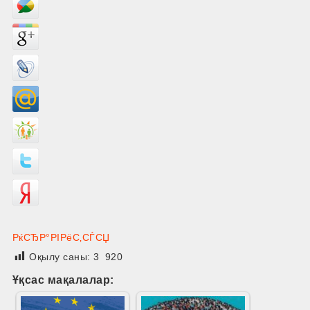
РќСЂР°РІРёС‚СЃСЏ
Оқылу саны:
3 920
Ұқсас мақалалар: