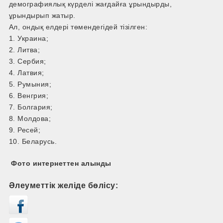
демографиялық күрделі жағдайға ұрындырды,
ұрындырып жатыр.
Ал, ондық елдері төмендегідей тізілген:
1. Украина;
2. Литва;
3. Сербия;
4. Латвия;
5. Румыния;
6. Венгрия;
7. Болгария;
8. Молдова;
9. Ресей;
10. Беларусь.
Фото интернеттен алынды
Әлеуметтік желіде бөлісу: