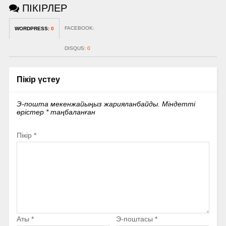
ПІКІРЛЕР
FACEBOOK:
WORDPRESS:
0
DISQUS:
0
Пікір үстеу
Э-пошта мекенжайыңыз жарияланбайды.
Міндетті
өрістер
*
таңбаланған
Пікір
*
Аты
*
Э-поштасы
*