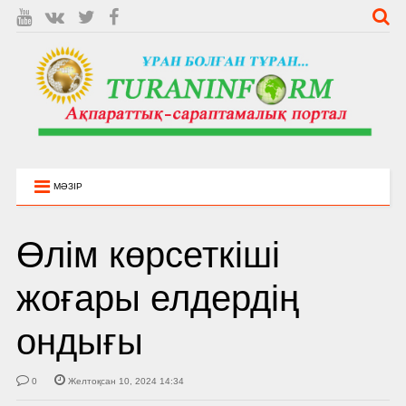
МӘЗІР
Өлім көрсеткіші
жоғары елдердің
ондығы
0
Желтоқсан 10, 2024 14:34