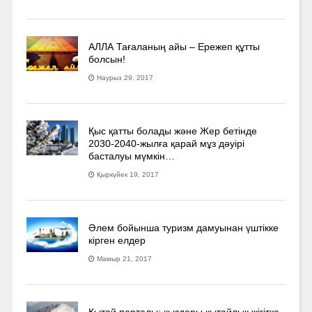
АЛЛА Тағаланың айы – Ережеп құтты
болсын!
Наурыз 29, 2017
Қыс қатты болады және Жер бетінде
2030-2040­-жылға қарай мұз дәуірі
басталуы мүмкін…
Қыркүйек 19, 2017
Әлем бойынша туризм дамуынан үштікке
кірген елдер
Мамыр 21, 2017
Қытай порталы: қыздары қытайлық жігітке