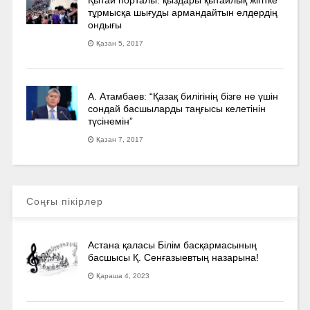
тұрмысқа шығуды армандайтын елдердің
ондығы
Қазан 5, 2017
А. Атамбаев: “Қазақ билігінің бізге не үшін
сондай басшыларды таңғысы келетінін
түсінемін”
Қазан 7, 2017
Соңғы пікірлер
Астана қаласы Білім басқармасының
басшысы Қ. Сенғазыевтың назарына!
Қараша 4, 2023