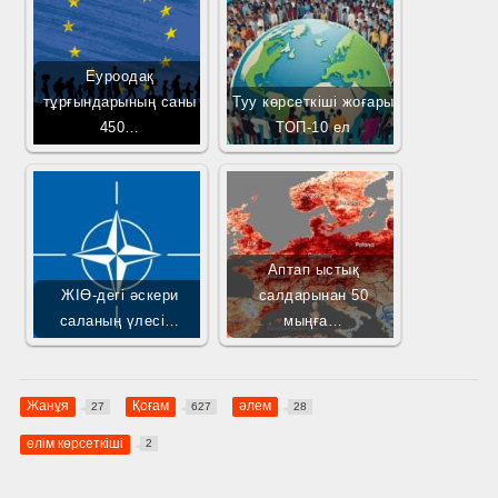
Еуроодақ
тұрғындарының саны
Туу көрсеткіші жоғары
450…
ТОП-10 ел
Аптап ыстық
ЖІӨ-дегі әскери
салдарынан 50
саланың үлесі…
мыңға…
Жанұя
Қоғам
әлем
27
627
28
өлім көрсеткіші
2