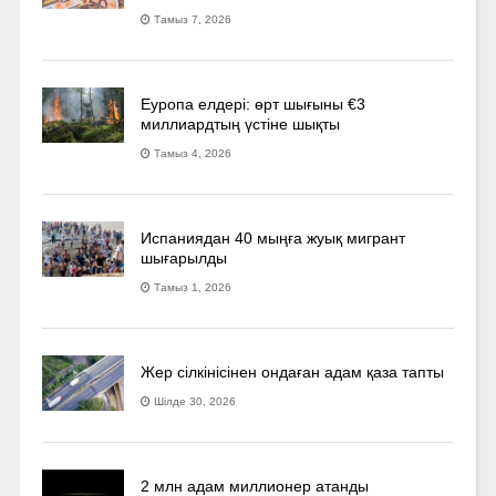
Тамыз 7, 2026
Еуропа елдері: өрт шығыны €3
миллиардтың үстіне шықты
Тамыз 4, 2026
Испаниядан 40 мыңға жуық мигрант
шығарылды
Тамыз 1, 2026
Жер сілкінісінен ондаған адам қаза тапты
Шілде 30, 2026
2 млн адам миллионер атанды