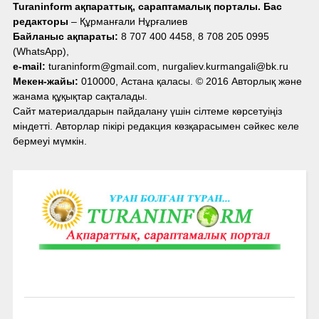
Turaninform ақпараттық, сараптамалық порталы. Бас
редакторы
– Құрманғали Нұрғалиев
Байланыс ақпараты:
8 707 400 4458, 8 708 205 0995
(WhatsApp),
e-mail:
turaninform@gmail.com, nurgaliev.kurmangali@bk.ru
Мекен-жайы:
010000, Астана қаласы. © 2016 Авторлық және
жанама құқықтар сақталады.
Сайт материалдарын пайдалану үшін сілтеме көрсетуіңіз
міндетті. Авторлар пікірі редакция көзқарасымен сәйкес келе
бермеуі мүмкін.