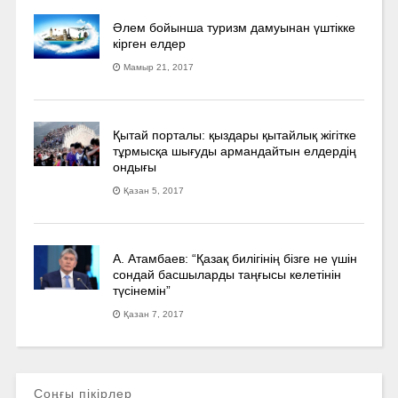
Әлем бойынша туризм дамуынан үштікке
кірген елдер
Мамыр 21, 2017
Қытай порталы: қыздары қытайлық жігітке
тұрмысқа шығуды армандайтын елдердің
ондығы
Қазан 5, 2017
А. Атамбаев: “Қазақ билігінің бізге не үшін
сондай басшыларды таңғысы келетінін
түсінемін”
Қазан 7, 2017
Соңғы пікірлер