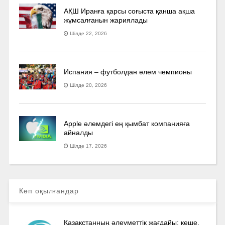
АҚШ Иранға қарсы соғыста қанша ақша
жұмсалғанын жариялады
Шілде 22, 2026
Испания – футболдан әлем чемпионы
Шілде 20, 2026
Apple әлемдегі ең қымбат компанияға
айналды
Шілде 17, 2026
Көп оқылғандар
Қазақстанның әлеуметтік жағдайы: кеше,