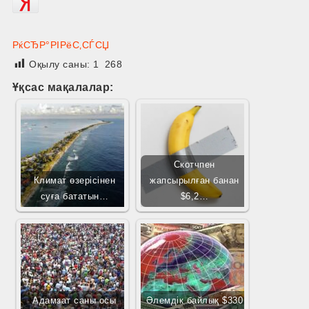
РќСЂР°РІРёС‚СЃСЏ
Оқылу саны:
1 268
Ұқсас мақалалар:
Скотчпен
Климат өзерісінен
жапсырылған банан
суға бататын…
$6,2…
Адамзат саны осы
Әлемдік байлық $330