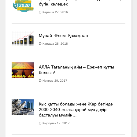
бүгін, келешек
Қараша 27, 2016
Мұнай. Әлем. Қазақстан.
Қараша 28, 2018
АЛЛА Тағаланың айы – Ережеп құтты
болсын!
Наурыз 29, 2017
Қыс қатты болады және Жер бетінде
2030-2040­-жылға қарай мұз дәуірі
басталуы мүмкін…
Қыркүйек 19, 2017