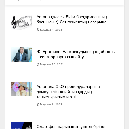
Астана қаласы Білім басқармасының
басшысы Қ. Сенғазыевтың назарына!
Қараша 4, 2023
Ж. Ерғалиев: Елге жағудың ең оңай жолы
– сенаторларға сын айту
Маусым 10, 2021
Астанада ЭКО процедураларына
демеушілік жасайтын қордың
таныстырылымы өтті
Маусым 8, 2023
Смартфон нарығының үштен бірінен