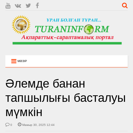
МӘЗІР
Әлемде банан
тапшылығы басталуы
мүмкін
0
Мамыр 30, 2025 12:44