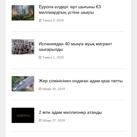
Еуропа елдері: өрт шығыны €3
миллиардтың үстіне шықты
Тамыз 4, 2026
Испаниядан 40 мыңға жуық мигрант
шығарылды
Тамыз 1, 2026
Жер сілкінісінен ондаған адам қаза тапты
Шілде 30, 2026
2 млн адам миллионер атанды
Шілде 27, 2026