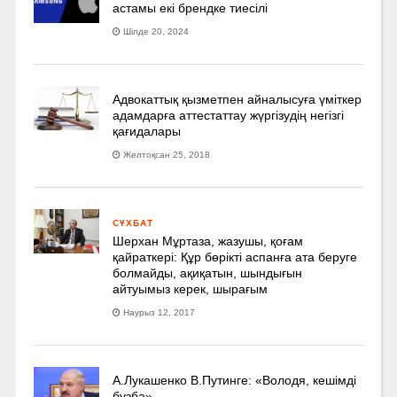
астамы екі брендке тиесілі
Шілде 20, 2024
Адвокаттық қызметпен айналысуға үмiткер
адамдарға аттестаттау жүргізудің негізгі
қағидалары
Желтоқсан 25, 2018
СҰХБАТ
Шерхан Мұртаза, жазушы, қоғам
қайраткері: Құр бөрікті аспанға ата беруге
болмайды, ақиқатын, шындығын
айтуымыз керек, шырағым
Наурыз 12, 2017
А.Лукашенко В.Путинге: «Володя, кешімді
бұзба»