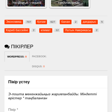
ғасырдың соңына
триллионның…
Экономика
Қоғам
банан
дағдарыс
707
627
2
5
Кариб бассейні
климат
Латын Америкасы
2
12
2
ПІКІРЛЕР
FACEBOOK:
WORDPRESS:
0
DISQUS:
0
Пікір үстеу
Э-пошта мекенжайыңыз жарияланбайды.
Міндетті
өрістер
*
таңбаланған
Пікір
*