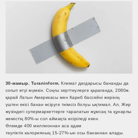
30-мамыр. Turaninform.
Климат дағдарысы бананды да
соғып өтуі мүмкін. Соңғы зерттеулерге қарағанда, 2080ж.
қарай Латын Америкасы мен Кариб бассейні жерінің
үштен екісі банан өсіруге тиімсіз болуы ықтимал. Ал, Жер
жүзіндегі супермаркеттерге таралатын жұмсақ та құнарлы
жемістің 80%-ы сол аймақта өсіріледі екен.
Әлемде 400 миллионнан аса адам
тәуліктік калорияның 15-27%-ын осы бананнан алады.