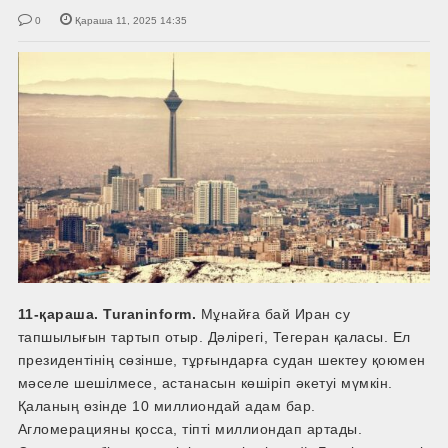
0
Қараша 11, 2025 14:35
11-қараша. Turaninform.
Мұнайға бай Иран су
тапшылығын тартып отыр. Дәлірегі, Тегеран қаласы. Ел
президентінің сөзінше, тұрғындарға судан шектеу қоюмен
мәселе шешілмесе, астанасын көшіріп әкетуі мүмкін.
Қаланың өзінде 10 миллиондай адам бар.
Агломерацияны қосса, тіпті миллиондап артады.