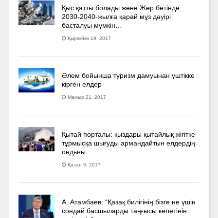
Қыс қатты болады және Жер бетінде
2030-2040­-жылға қарай мұз дәуірі
басталуы мүмкін…
Қыркүйек 19, 2017
Әлем бойынша туризм дамуынан үштікке
кірген елдер
Мамыр 21, 2017
Қытай порталы: қыздары қытайлық жігітке
тұрмысқа шығуды армандайтын елдердің
ондығы
Қазан 5, 2017
А. Атамбаев: “Қазақ билігінің бізге не үшін
сондай басшыларды таңғысы келетінін