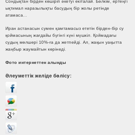
Сондықтан бірден көшіріп әкетуі екіталай. Бәлкім, ертеңгі
ықтимал наразылықты басудың бір жолы ретінде
атамаса…
Иран астанасын сумен қамтамасыз ететін бірден-бір су
қоймасының жағдайы бүгінгі күні мүшкіл. Қоймадағы
судың мөлшері 10%-ға да жетпейді. Ал, жақын уақытта
жаңбыр жаумайтын көрінеді.
Фото интернеттен алынды
Әлеуметтік желіде бөлісу: