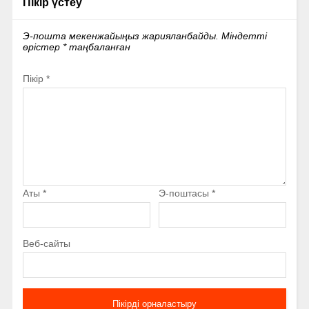
Пікір үстеу
Э-пошта мекенжайыңыз жарияланбайды.
Міндетті
өрістер
*
таңбаланған
Пікір
*
Аты
*
Э-поштасы
*
Веб-сайты