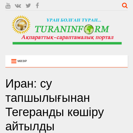
МӘЗІР
Иран: су
тапшылығынан
Тегеранды көшіру
айтылды