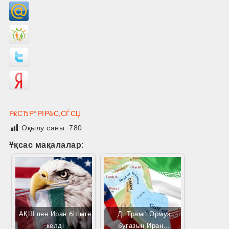
РќСЂР°РІРёС‚СЃСЏ
Оқылу саны:
780
Ұқсас мақалалар:
АҚШ пен Иран бітімге
Д. Трамп Ормуз
келді
бұғазын Иран…