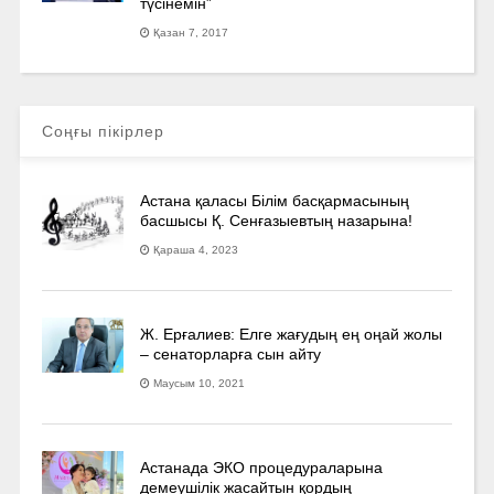
түсінемін”
Қазан 7, 2017
Соңғы пікірлер
Астана қаласы Білім басқармасының
басшысы Қ. Сенғазыевтың назарына!
Қараша 4, 2023
Ж. Ерғалиев: Елге жағудың ең оңай жолы
– сенаторларға сын айту
Маусым 10, 2021
Астанада ЭКО процедураларына
демеушілік жасайтын қордың