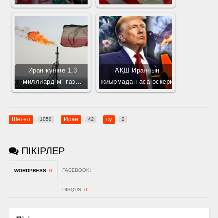
Иран күніне 1,3
АҚШ Иранның
миллиард м³ газ…
жиырмадан аса әскери
Шетел
Иран
су
1050
42
2
ПІКІРЛЕР
FACEBOOK:
WORDPRESS:
0
DISQUS:
0