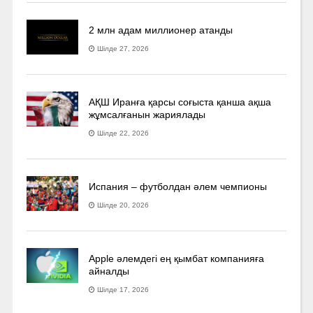
2 млн адам миллионер атанды
Шілде 27, 2026
АҚШ Иранға қарсы соғыста қанша ақша
жұмсалғанын жариялады
Шілде 22, 2026
Испания – футболдан әлем чемпионы
Шілде 20, 2026
Apple әлемдегі ең қымбат компанияға
айналды
Шілде 17, 2026