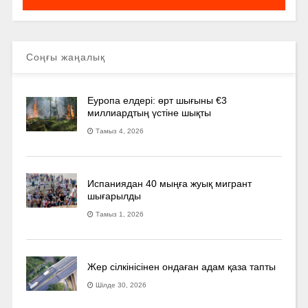
Соңғы жаңалық
Еуропа елдері: өрт шығыны €3
миллиардтың үстіне шықты
Тамыз 4, 2026
Испаниядан 40 мыңға жуық мигрант
шығарылды
Тамыз 1, 2026
Жер сілкінісінен ондаған адам қаза тапты
Шілде 30, 2026