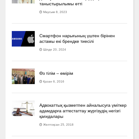
таныстырылымы өтті
Маусым 8, 2023
Смартфон нарығының үштен бірінен
астамы екі брендке тиесілі
Шілде 20, 2024
Өз тілім – өмірім
Қазан 6, 2016
Адвокаттық қызметпен айналысуға үмiткер
адамдарға аттестаттау жүргізудің негізгі
қағидалары
Желтоқсан 25, 2018