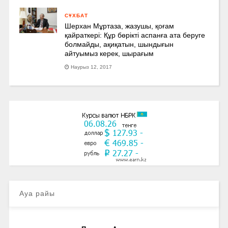
СҰХБАТ
Шерхан Мұртаза, жазушы, қоғам
қайраткері: Құр бөрікті аспанға ата беруге
болмайды, ақиқатын, шындығын
айтуымыз керек, шырағым
Наурыз 12, 2017
Ауа райы