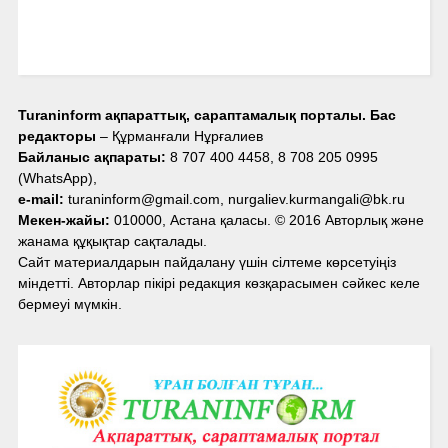
Turaninform ақпараттық, сараптамалық порталы. Бас
редакторы
– Құрманғали Нұрғалиев
Байланыс ақпараты:
8 707 400 4458, 8 708 205 0995
(WhatsApp),
e-mail:
turaninform@gmail.com, nurgaliev.kurmangali@bk.ru
Мекен-жайы:
010000, Астана қаласы. © 2016 Авторлық және
жанама құқықтар сақталады.
Сайт материалдарын пайдалану үшін сілтеме көрсетуіңіз
міндетті. Авторлар пікірі редакция көзқарасымен сәйкес келе
бермеуі мүмкін.