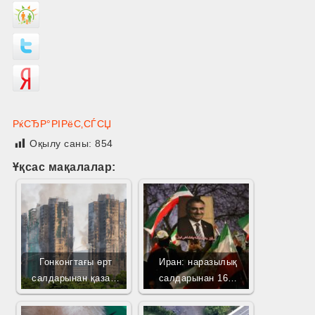
РќСЂР°РІРёС‚СЃСЏ
Оқылу саны:
854
Ұқсас мақалалар:
Гонконгтағы өрт
Иран: наразылық
салдарынан қаза…
салдарынан 16…