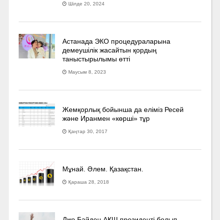
Шілде 20, 2024
Астанада ЭКО процедураларына
демеушілік жасайтын қордың
таныстырылымы өтті
Маусым 8, 2023
Жемқорлық бойынша да еліміз Ресей
және Иранмен «көрші» тұр
Қаңтар 30, 2017
Мұнай. Әлем. Қазақстан.
Қараша 28, 2018
Джо Байден АҚШ президенті болып