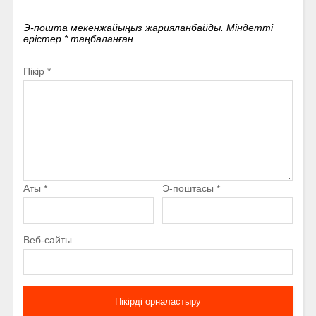
Э-пошта мекенжайыңыз жарияланбайды.
Міндетті
өрістер
*
таңбаланған
Пікір
*
Аты
*
Э-поштасы
*
Веб-сайты