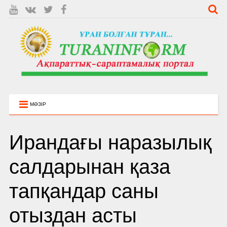
МӘЗІР
Ирандағы наразылық
салдарынан қаза
тапқандар саны
отыздан асты