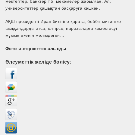
мектептер, банктер т.б. мекемелер жабылған. Ал,
университеттер қашықтан басқаруға көшкен.
АҚШ президенті Иран билігіне қарата, бейбіт митингке
шыққандарды атса, өлтірсе, наразыларға көмектесуі
мүмкін екенін мәлімдеген…
Фото интернеттен алынды
Әлеуметтік желіде бөлісу: