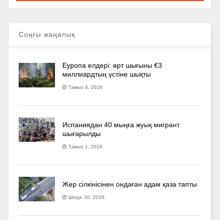
Соңғы жаңалық
Еуропа елдері: өрт шығыны €3
миллиардтың үстіне шықты
Тамыз 4, 2026
Испаниядан 40 мыңға жуық мигрант
шығарылды
Тамыз 1, 2026
Жер сілкінісінен ондаған адам қаза тапты
Шілде 30, 2026