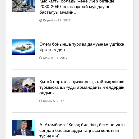
Қыс қатты болады және Жер бетінде
2030-2040­-жылға қарай мұз дәуірі
басталуы мүмкін…
Қыркүйек 19, 2017
Әлем бойынша туризм дамуынан үштікке
кірген елдер
Мамыр 21, 2017
Қытай порталы: қыздары қытайлық жігітке
тұрмысқа шығуды армандайтын елдердің
ондығы
Қазан 5, 2017
А. Атамбаев: “Қазақ билігінің бізге не үшін
сондай басшыларды таңғысы келетінін
түсінемін”