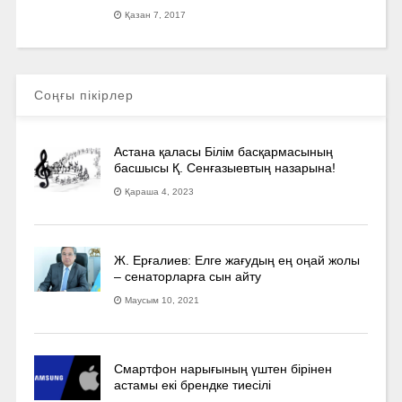
Қазан 7, 2017
Соңғы пікірлер
Астана қаласы Білім басқармасының
басшысы Қ. Сенғазыевтың назарына!
Қараша 4, 2023
Ж. Ерғалиев: Елге жағудың ең оңай жолы
– сенаторларға сын айту
Маусым 10, 2021
Смартфон нарығының үштен бірінен
астамы екі брендке тиесілі