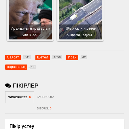
Ирандағы наразылық:
Жер сілкінісінен
билік өз…
ондаған адам…
Саясат
Шетел
Иран
641
1050
42
наразылық
18
ПІКІРЛЕР
FACEBOOK:
WORDPRESS:
0
DISQUS:
0
Пікір үстеу