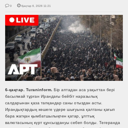
0
Қаңтар 6, 2026 11:21
6-қаңтар. Turaninform.
Бір аптадан аса уақыттан бері
басылмай тұрған Ирандағы бейбіт наразылық
салдарынан қаза тапқандар саны отыздан асты.
Ирандықтардың көшеге үдере шығуына қалтаны қағып
бара жатқан қымбатшылықпен қатар, ұлттық
валютасының күрт құнсыздануы себеп болды. Тегеранда