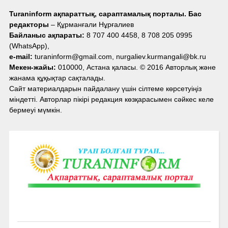
Turaninform ақпараттық, сараптамалық порталы. Бас
редакторы
– Құрманғали Нұрғалиев
Байланыс ақпараты:
8 707 400 4458, 8 708 205 0995
(WhatsApp),
e-mail:
turaninform@gmail.com, nurgaliev.kurmangali@bk.ru
Мекен-жайы:
010000, Астана қаласы. © 2016 Авторлық және
жанама құқықтар сақталады.
Сайт материалдарын пайдалану үшін сілтеме көрсетуіңіз
міндетті. Авторлар пікірі редакция көзқарасымен сәйкес келе
бермеуі мүмкін.