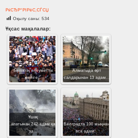
РќСЂР°РІРёС‚СЃСЏ
Оқылу саны:
534
Ұқсас мақалалар:
Биліктің әлеуметтік
Алматыда өрт
желіге…
салдарынан 13 адам…
Ұшақ
апатынан 242 адам қа
Белградта 100 мыңнан
за…
аса адам…