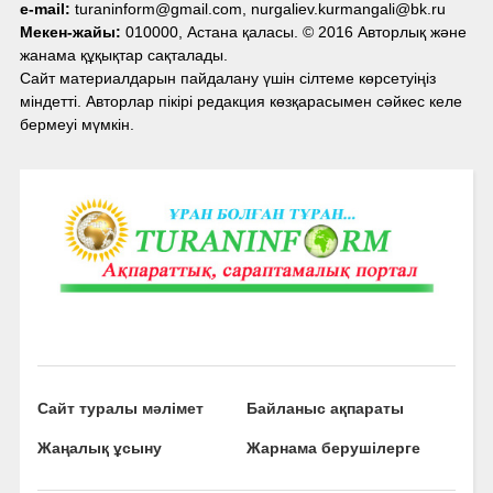
e-mail:
turaninform@gmail.com, nurgaliev.kurmangali@bk.ru
Мекен-жайы:
010000, Астана қаласы. © 2016 Авторлық және
жанама құқықтар сақталады.
Сайт материалдарын пайдалану үшін сілтеме көрсетуіңіз
міндетті. Авторлар пікірі редакция көзқарасымен сәйкес келе
бермеуі мүмкін.
Сайт туралы мәлімет
Байланыс ақпараты
Жаңалық ұсыну
Жарнама берушілерге