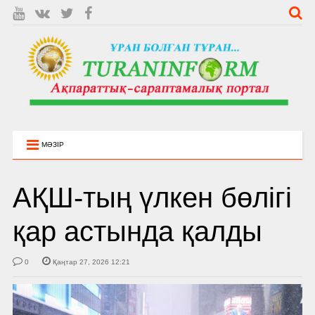
МӘЗІР
АҚШ-тың үлкен бөлігі
қар астында қалды
0
Қаңтар 27, 2026 12:21