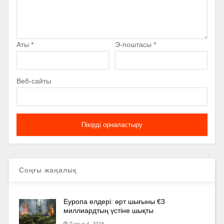
Аты
*
Э-поштасы
*
Веб-сайты
Соңғы жаңалық
Еуропа елдері: өрт шығыны €3
миллиардтың үстіне шықты
Тамыз 4, 2026