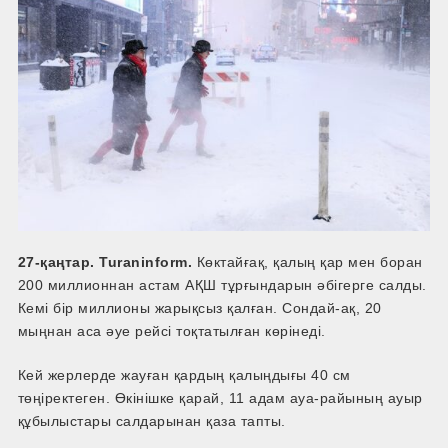
27-қаңтар. Turaninform.
Көктайғақ, қалың қар мен боран
200 миллионнан астам АҚШ тұрғындарын әбігерге салды.
Кемі бір миллионы жарықсыз қалған. Сондай-ақ, 20
мыңнан аса әуе рейсі тоқтатылған көрінеді.
Кей жерлерде жауған қардың қалыңдығы 40 см
төңіректеген. Өкінішке қарай, 11 адам ауа-райының ауыр
құбылыстары салдарынан қаза тапты.