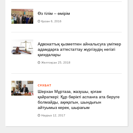
Өз тілім – өмірім
Қазан 6, 2016
Адвокаттық қызметпен айналысуға үмiткер
адамдарға аттестаттау жүргізудің негізгі
қағидалары
Желтоқсан 25, 2018
СҰХБАТ
Шерхан Мұртаза, жазушы, қоғам
қайраткері: Құр бөрікті аспанға ата беруге
болмайды, ақиқатын, шындығын
айтуымыз керек, шырағым
Наурыз 12, 2017