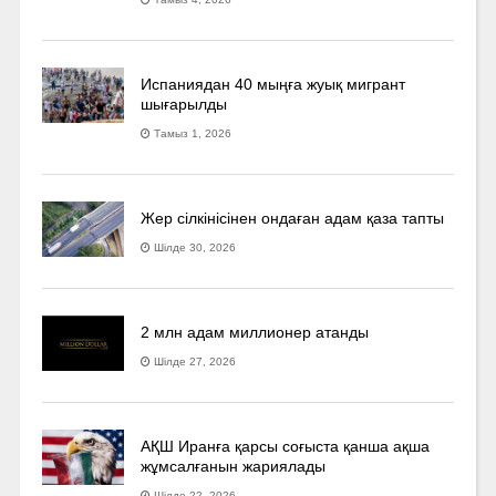
Испаниядан 40 мыңға жуық мигрант
шығарылды
Тамыз 1, 2026
Жер сілкінісінен ондаған адам қаза тапты
Шілде 30, 2026
2 млн адам миллионер атанды
Шілде 27, 2026
АҚШ Иранға қарсы соғыста қанша ақша
жұмсалғанын жариялады
Шілде 22, 2026