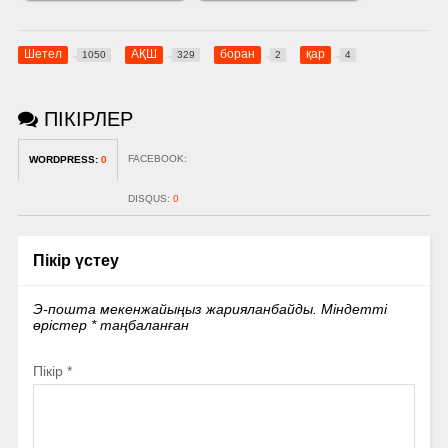
Шетел
АҚШ
боран
қар
1050
329
2
4
ПІКІРЛЕР
FACEBOOK:
WORDPRESS:
0
DISQUS:
0
Пікір үстеу
Э-пошта мекенжайыңыз жарияланбайды.
Міндетті
өрістер
*
таңбаланған
Пікір
*