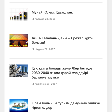
Мұнай. Әлем. Қазақстан.
Қараша 28, 2018
АЛЛА Тағаланың айы – Ережеп құтты
болсын!
Наурыз 29, 2017
Қыс қатты болады және Жер бетінде
2030-2040­-жылға қарай мұз дәуірі
басталуы мүмкін…
Қыркүйек 19, 2017
Әлем бойынша туризм дамуынан үштікке
кірген елдер