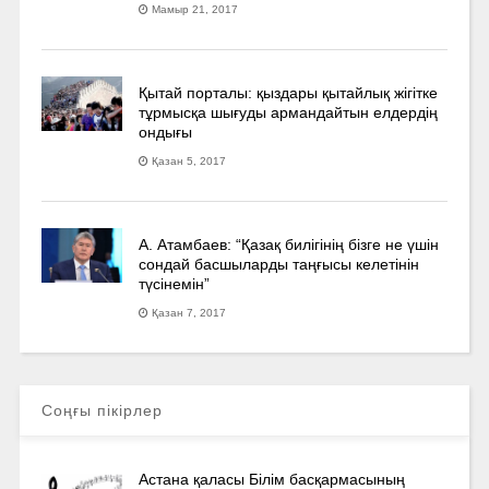
Мамыр 21, 2017
Қытай порталы: қыздары қытайлық жігітке
тұрмысқа шығуды армандайтын елдердің
ондығы
Қазан 5, 2017
А. Атамбаев: “Қазақ билігінің бізге не үшін
сондай басшыларды таңғысы келетінін
түсінемін”
Қазан 7, 2017
Соңғы пікірлер
Астана қаласы Білім басқармасының