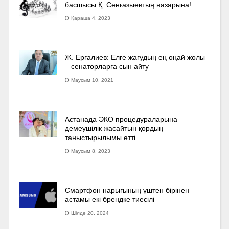
басшысы Қ. Сенғазыевтың назарына!
Қараша 4, 2023
Ж. Ерғалиев: Елге жағудың ең оңай жолы
– сенаторларға сын айту
Маусым 10, 2021
Астанада ЭКО процедураларына
демеушілік жасайтын қордың
таныстырылымы өтті
Маусым 8, 2023
Смартфон нарығының үштен бірінен
астамы екі брендке тиесілі
Шілде 20, 2024