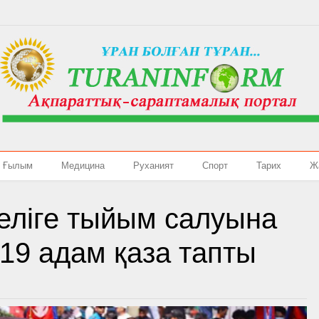
Ғылым
Медицина
Руханият
Спорт
Тарих
Ж
желіге тыйым салуына
19 адам қаза тапты