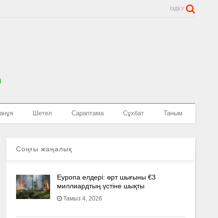
ІЗДЕУ
анұя
Шетел
Сараптама
Сұхбат
Таным
Соңғы жаңалық
Еуропа елдері: өрт шығыны €3
миллиардтың үстіне шықты
Тамыз 4, 2026