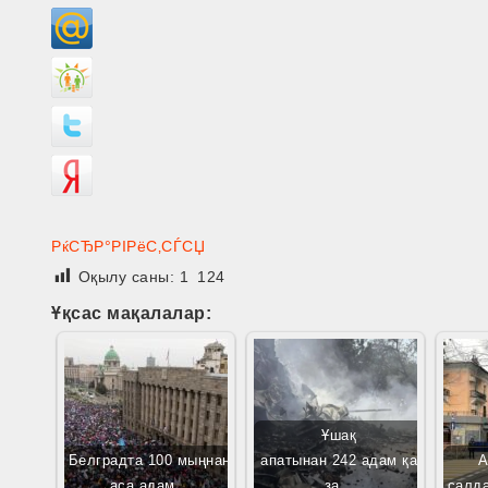
РќСЂР°РІРёС‚СЃСЏ
Оқылу саны:
1 124
Ұқсас мақалалар:
Ұшақ
Белградта 100 мыңнан
апатынан 242 адам қа
А
аса адам…
за…
салд