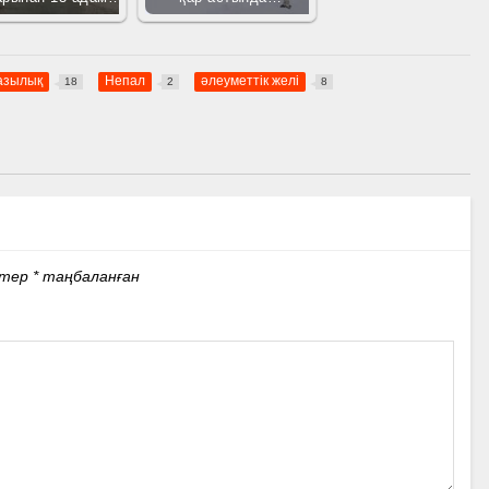
азылық
Непал
әлеуметтік желі
18
2
8
стер
*
таңбаланған