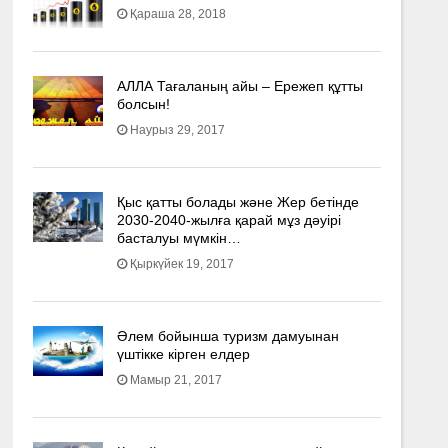
Қараша 28, 2018
АЛЛА Тағаланың айы – Ережеп құтты
болсын!
Наурыз 29, 2017
Қыс қатты болады және Жер бетінде
2030-2040­-жылға қарай мұз дәуірі
басталуы мүмкін…
Қыркүйек 19, 2017
Әлем бойынша туризм дамуынан
үштікке кірген елдер
Мамыр 21, 2017