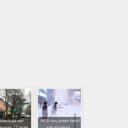
лматыда өрт
АҚШ-тың үлкен бөлігі
арынан 13 адам…
қар астында…