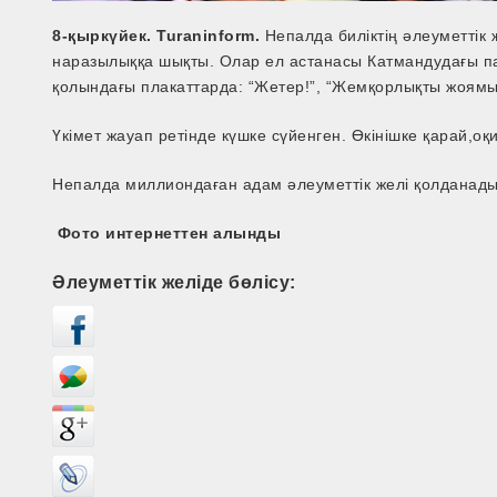
8-қыркүйек. Turaninform.
Непалда биліктің әлеуметтік
наразылыққа шықты. Олар ел астанасы Катмандудағы п
қолындағы плакаттарда: “Жетер!”, “Жемқорлықты жоямыз
Үкімет жауап ретінде күшке сүйенген. Өкінішке қарай,оқ
Непалда миллиондаған адам әлеуметтік желі қолданады
Фото интернеттен алынды
Әлеуметтік желіде бөлісу: