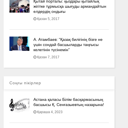
Қытай порталы: қыздары қытайлық
жігітке тұрмысқа шығуды армандайтын
елдердің ондығы
Қазан 5, 2017
А. Атамбаев: “Қазақ билігінің бізге не
үшін сондай басшыларды таңғысы
келетінін түсінемін”
Қазан 7, 2017
Соңғы пікірлер
Астана қаласы Білім басқармасының
басшысы Қ. Сенғазыевтың назарына!
Қараша 4, 2023