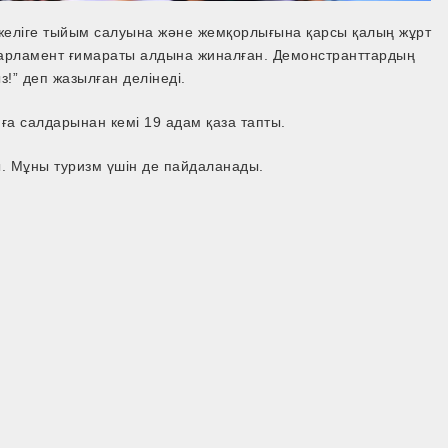
 желіге тыйым салуына және жемқорлығына қарсы қалың жұрт
арламент ғимараты алдына жиналған. Демонстранттардың
!” деп жазылған делінеді.
иға салдарынан кемі 19 адам қаза тапты.
. Мұны туризм үшін де пайдаланады.