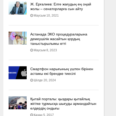
Ж. Ерғалиев: Елге жағудың ең оңай
жолы – сенаторларға сын айту
Маусым 10, 2021
Астанада ЭКО процедураларына
демеушілік жасайтын қордың
таныстырылымы өтті
Маусым 8, 2023
Смартфон нарығының үштен бірінен
астамы екі брендке тиесілі
Шілде 20, 2024
Қытай порталы: қыздары қытайлық
жігітке тұрмысқа шығуды армандайтын
елдердің ондығы
Қазан 5, 2017