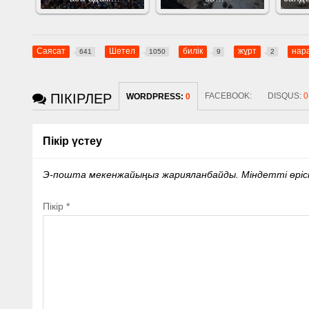
Саясат
Шетел
билік
жұрт
нар
641
1050
9
2
ПІКІРЛЕР
FACEBOOK:
DISQUS:
0
WORDPRESS:
0
Пікір үстеу
Э-пошта мекенжайыңыз жарияланбайды.
Міндетті өрі
Пікір
*