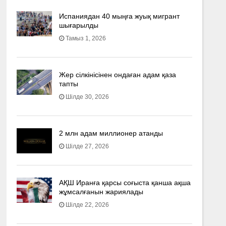
Испаниядан 40 мыңға жуық мигрант
шығарылды
Тамыз 1, 2026
Жер сілкінісінен ондаған адам қаза
тапты
Шілде 30, 2026
2 млн адам миллионер атанды
Шілде 27, 2026
АҚШ Иранға қарсы соғыста қанша ақша
жұмсалғанын жариялады
Шілде 22, 2026