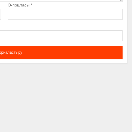
Э-поштасы
*