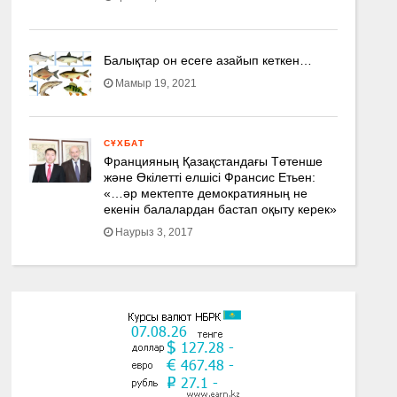
Балықтар он есеге азайып кеткен…
Мамыр 19, 2021
СҰХБАТ
Францияның Қазақстандағы Төтенше
және Өкілетті елшісі Франсис Етьен:
«…әр мектепте демократияның не
екенін балалардан бастап оқыту керек»
Наурыз 3, 2017