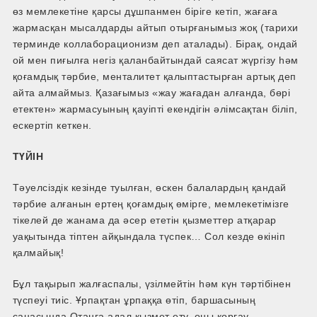
өз мемлекетіне қарсы дұшпанмен біріге кетіп, жағаға
жармасқан мысалдарды айтып отырғанымыз жоқ (тарихи
терминде коллаборационизм деп аталады). Бірақ, ондай
ой мен пиғылға негіз қаланбайтындай саясат жүргізу һәм
қоғамдық тәрбие, менталитет қалыптастырған артық деп
айта алмаймыз. Қазағымыз «жау жағадан алғанда, бөрі
етектен» жармасуының қауіпті екендігін әлімсақтан біліп,
ескертіп кеткен.
ТҮЙІН
Тәуелсіздік кезінде туылған, өскен балалардың қандай
тәрбие алғанын ертең қоғамдық өмірге, мемлекетімізге
тікелей де жанама да әсер ететін қызметтер атқарар
уақытында тіптен айқындала түспек… Сол кезде өкініп
қалмайық!
Бұл тақырып жалғаспалы, үзілмейтін һәм күн тәртібінен
түспеуі тиіс. Ұрпақтан ұрпаққа өтіп, баршасының
санасында Отанға адал қызмет ету, оны қорғау