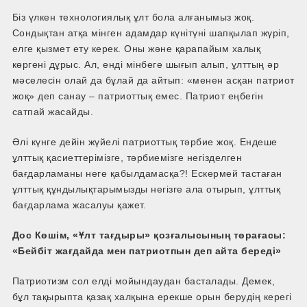
Біз үлкен технологиялық ұлт бола алғанымыз жоқ.
Сондықтан атқа мінген адамдар күні­түні шапқылап жүріп,
елге қызмет ету керек. Оны және қарапайым халық
көргені дұрыс. Ал, енді мінбеге шығып алып, ұлттың әр
мәселесін олай да бұлай да айтып: «менен асқан патриот
жоқ» деп санау – патриоттық емес. Патриот еңбегін
сатпай жасайды.
Әлі күнге дейін жүйелі патриоттық тәрбие жоқ. Ендеше
ұлттық қасиеттерімізге, тәрбиемізге негізделген
бағдарламаны неге қабылдамасқа?! Ескермей тастаған
ұлттық құндылықтарымызды негізге ала отырып, ұлттық
бағдарлама жасалуы қажет.
Дос Көшім, «Ұлт тағдыры» қозғалысының төрағасы:
«Бейбіт жағдайда мен патриотпын деп айта береді»
Патриотизм сол елді мойындаудан басталады. Демек,
бұл тақырыпта қазақ халқына ерекше орын берудің керегі