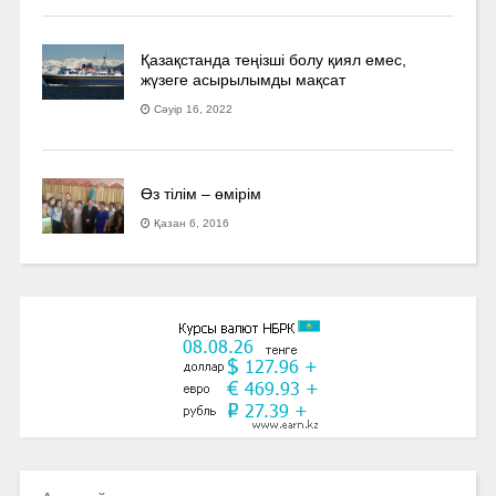
Қазақстанда теңізші болу қиял емес,
жүзеге асырылымды мақсат
Сәуір 16, 2022
Өз тілім – өмірім
Қазан 6, 2016