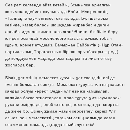
Сөз реті келгенде айта кетейін, 6­сыныпқа арналған
қосымша әдебиет оқулығында Ғабит Мүсіреповтің
«Талпақ танау» әңгімесі оқытылады. Бұл шығарма
кезінде, қазақ баласы шошқадан жиренбесін деген
арнайы идеологиямен жазылған! Әрине, біз білім беру
ісіндегі осындай мәселелерге қатысты жұмыс тобын
құрып, әрекет етудеміз. Бауыржан Байбектің («Нұр Отан»
партиясының Төрағасының бірінші орынбасары – ред.)
де қолдауымен жақында осы тақырыпта жиын өткізу
жоспарда бар.
Біздің ұлт өзінің мемлекет құрушы ұлт екендігін әлі де
түсініп болмаған сияқты. Мемлекет құрушы ұлттың қасиеті
қандай болуы керек? Ондай ұлт өзін­өзі қамшылап,
қалайда басқа этностардан алда тұруға ұмтылуы керек:
рухани өмірде де, әдебиетте де, техникада да, спортта
да және т.б. Өзінің жаман жағын көрсетпеуі керек! Ұлт
өзін­өзі осы мемлекеттің тағдыры сенің қолыңда деген
сезімменен жамандықтардан тыйылуы тиіс!