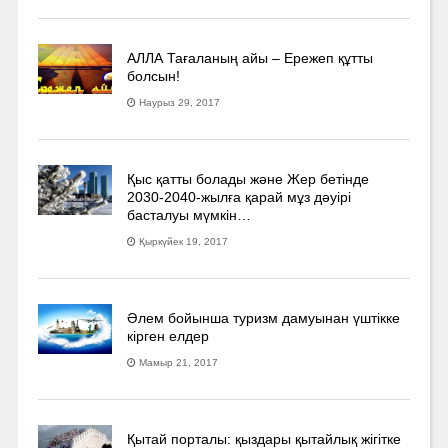
АЛЛА Тағаланың айы – Ережеп құтты
болсын!
Наурыз 29, 2017
Қыс қатты болады және Жер бетінде
2030-2040­-жылға қарай мұз дәуірі
басталуы мүмкін…
Қыркүйек 19, 2017
Әлем бойынша туризм дамуынан үштікке
кірген елдер
Мамыр 21, 2017
Қытай порталы: қыздары қытайлық жігітке