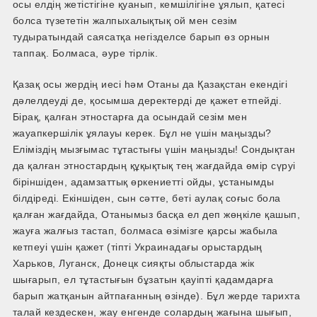
осы елдің жетістігіне қуанып, кемшілігіне ұялып, қатесі
болса түзететін жалпыхалықтық ой мен сезім
тудыратындай саясатқа негізделсе барып өз орнын
таппақ. Болмаса, әуре тірлік.
Қазақ осы жердің иесі һәм Отаны да Қазақстан екендігі
дәлелдеуді де, қосымша деректерді де қажет етпейді.
Бірақ, қалған этностарға да осындай сезім мен
жауапкершілік ұялауы керек. Бұл не үшін маңызды?
Еліміздің мызғымас тұтастығы үшін маңызды! Сондықтан
да қалған этностардың құқықтық тең жағдайда өмір сүруі
біріншіден, адамзаттық өркениетті ойды, ұстанымды
білдіреді. Екіншіден, сын сәтте, беті аулақ соғыс бола
қалған жағдайда, Отанымыз басқа ел деп жөңкіле қашып,
жауға жалғыз тастап, болмаса өзімізге қарсы жабыла
кетпеуі үшін қажет (тіпті Украинадағы орыстардың
Харьков, Луганск, Донецк сияқты облыстарда жік
шығарып, ел тұтастығын бұзатын қауіпті қадамдарға
барып жатқанын айтпағанның өзінде). Бұл жерде тарихта
талай кездескен, жау енгенде солардың жағына шығып,