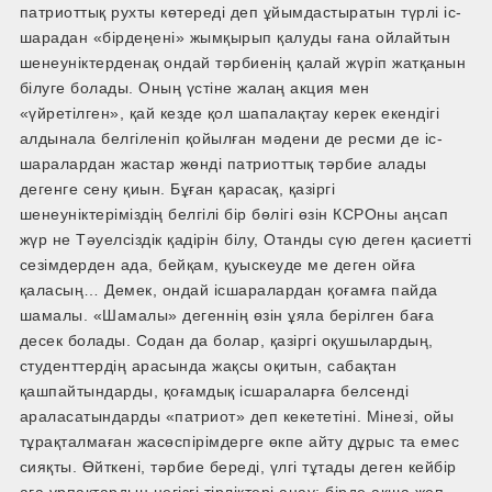
патриоттық рухты көтереді деп ұйымдастыратын түрлі іс­
шарадан «бірдеңені» жымқырып қалуды ғана ойлайтын
шенеуніктерден­ақ ондай тәрбиенің қалай жүріп жатқанын
білуге болады. Оның үстіне жалаң акция мен
«үйретілген», қай кезде қол шапалақтау керек екендігі
алдын­ала белгіленіп қойылған мәдени де ресми де іс­
шаралардан жастар жөнді патриоттық тәрбие алады
дегенге сену қиын. Бұған қарасақ, қазіргі
шенеуніктеріміздің белгілі бір бөлігі өзін КСРО­ны аңсап
жүр не Тәуелсіздік қадірін білу, Отанды сүю деген қасиетті
сезімдерден ада, бейқам, қуыскеуде ме деген ойға
қаласың… Демек, ондай іс­шаралардан қоғамға пайда
шамалы. «Шамалы» дегеннің өзін ұяла берілген баға
десек болады. Содан да болар, қазіргі оқушылардың,
студенттердің арасында жақсы оқитын, сабақтан
қашпайтындарды, қоғамдық іс­шараларға белсенді
араласатындарды «патриот» деп кекететіні. Мінезі, ойы
тұрақталмаған жасөспірімдерге өкпе айту дұрыс та емес
сияқты. Өйткені, тәрбие береді, үлгі тұтады деген кейбір
аға ұрпақтардың негізгі тірліктері анау: бірде ақша жеп