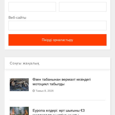
Веб-сайты
Соңғы жаңалық
Өзен табанынан вермахт кезіндегі
мотоцикл табылды
Тамыз 8, 2026
Еуропа елдері: өрт шығыны €3