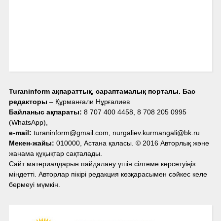
Turaninform ақпараттық, сараптамалық порталы. Бас
редакторы
– Құрманғали Нұрғалиев
Байланыс ақпараты:
8 707 400 4458, 8 708 205 0995
(WhatsApp),
e-mail:
turaninform@gmail.com, nurgaliev.kurmangali@bk.ru
Мекен-жайы:
010000, Астана қаласы. © 2016 Авторлық және
жанама құқықтар сақталады.
Сайт материалдарын пайдалану үшін сілтеме көрсетуіңіз
міндетті. Авторлар пікірі редакция көзқарасымен сәйкес келе
бермеуі мүмкін.