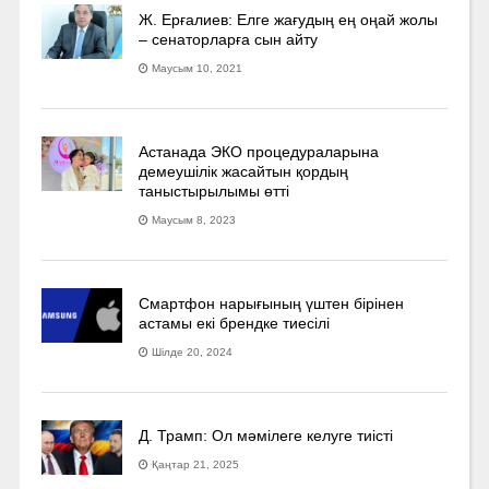
Ж. Ерғалиев: Елге жағудың ең оңай жолы
– сенаторларға сын айту
Маусым 10, 2021
Астанада ЭКО процедураларына
демеушілік жасайтын қордың
таныстырылымы өтті
Маусым 8, 2023
Смартфон нарығының үштен бірінен
астамы екі брендке тиесілі
Шілде 20, 2024
Д. Трамп: Ол мәмілеге келуге тиісті
Қаңтар 21, 2025