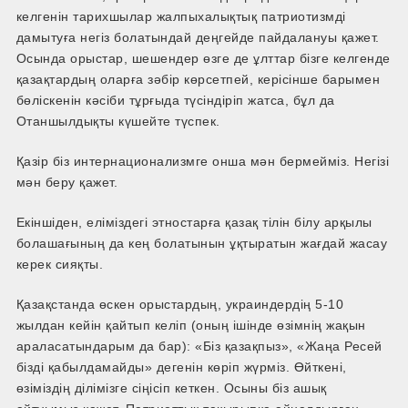
келгенін тарихшылар жалпыхалықтық патриотизмді
дамытуға негіз болатындай деңгейде пайдалануы қажет.
Осында орыстар, шешендер өзге де ұлттар бізге келгенде
қазақтардың оларға зәбір көрсетпей, керісінше барымен
бөліскенін кәсіби тұрғыда түсіндіріп жатса, бұл да
Отаншылдықты күшейте түспек.
Қазір біз интернационализмге онша мән бермейміз. Негізі
мән беру қажет.
Екіншіден, еліміздегі этностарға қазақ тілін білу арқылы
болашағының да кең болатынын ұқтыратын жағдай жасау
керек сияқты.
Қазақстанда өскен орыстардың, украиндердің 5-10
жылдан кейін қайтып келіп (оның ішінде өзімнің жақын
араласатындарым да бар): «Біз қазақпыз», «Жаңа Ресей
бізді қабылдамайды» дегенін көріп жүрміз. Өйткені,
өзіміздің ділімізге сіңісіп кеткен. Осыны біз ашық