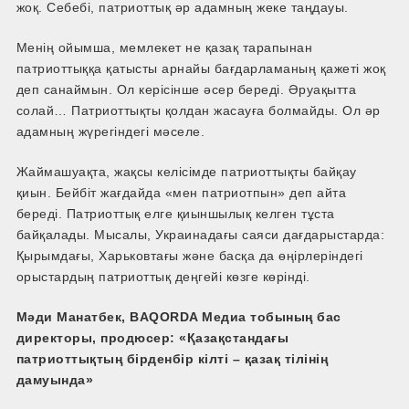
жоқ. Себебі, патриоттық әр адамның жеке таңдауы.
Менің ойымша, мемлекет не қазақ тарапынан
патриоттыққа қатысты арнайы бағдарламаның қажеті жоқ
деп санаймын. Ол керісінше әсер береді. Әруақытта
солай… Патриоттықты қолдан жасауға болмайды. Ол әр
адамның жүрегіндегі мәселе.
Жаймашуақта, жақсы келісімде патриоттықты байқау
қиын. Бейбіт жағдайда «мен патриотпын» деп айта
береді. Патриоттық елге қиыншылық келген тұста
байқалады. Мысалы, Украинадағы саяси дағдарыстарда:
Қырымдағы, Харьковтағы және басқа да өңірлеріндегі
орыстардың патриоттық деңгейі көзге көрінді.
Мәди Манатбек,
BAQORDA Медиа тобының бас
директоры, продюсер: «Қазақстандағы
патриоттықтың бірден­бір кілті – қазақ тілінің
дамуында»