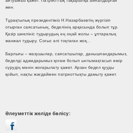
айтуымыз қажет. Патриоттық тақырыпқа айналдырған
жөн.
Тұрақтылық президентіміз Н.Назарбаевтің жүргізіп
отырған саясатының, беделінің арқасында болып тұр.
Қазір шиелініс тудырудың ең оңай жолы – ұлтаралық
жанжал тудыру. Соғыс әлі тоқтаған жоқ…
Барлығы – жазушылар, саясатшылар, данышпандарымыз,
беделді адамдарымыз қоғам болып ынтымақтасып өмір
сүрудің мәнін жоғарылату қажет. Арзан бедел қууды
қойып, нақты жағдаймен патриоттықты дамыту қажет.
Әлеуметтік желіде бөлісу: