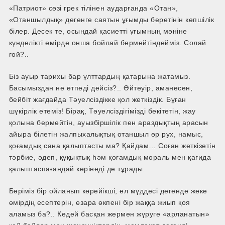
«Патриот» сөзі грек тілінен аударғанда «Отан»,
«Отаншылдық» дегенге саятын ұғымды беретінін көпшілік
білер. Десек те, осындай қасиетті ұғымның мәніне
күнделікті өмірде онша бойлай бермейтіндейміз. Солай
ғой?..
Біз ауыр тарихы бар ұлттардың қатарына жатамыз.
Басымыздан не өтпеді дейсіз?.. Әйтеуір, аман­есен,
бейбіт жағдайда Тәуелсіздікке қол жеткіздік. Бұған
шүкірлік етеміз! Бірақ, Тәуелсіздігімізді бекітетін, жау
қолына бермейтін, ауызбіршілік пен араздықтың арасын
айыра білетін жалпыхалықтық отаншыл өр рух, намыс,
қоғамдық сана қалыптасты ма? Қайдам… Соған жеткізетін
тәрбие, әдеп, құқықтық һәм қоғамдық мораль мен қағида
қалыптаспағандай көрінеді де тұрады.
Бәріміз бір ойланып көрейікші, ел мүддесі дегенде жеке
өмірдің есептерін, өзара өкпені бір жаққа жиып қоя
аламыз ба?.. Кедей басқан жермен жүруге «арланатын»