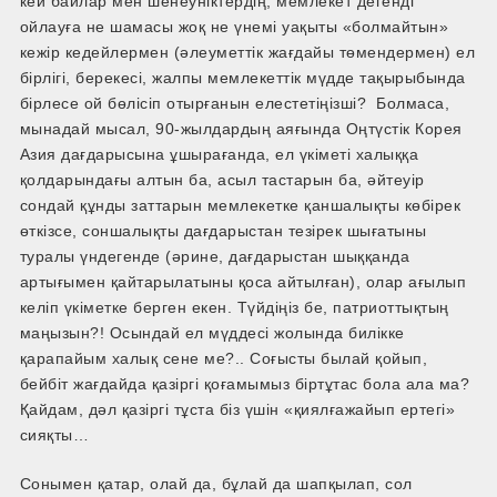
кей байлар мен шенеуніктердің, мемлекет дегенді
ойлауға не шамасы жоқ не үнемі уақыты «болмайтын»
кежір кедейлермен (әлеуметтік жағдайы төмендермен) ел
бірлігі, берекесі, жалпы мемлекеттік мүдде тақырыбында
бірлесе ой бөлісіп отырғанын елестетіңізші? Болмаса,
мынадай мысал, 90-жылдардың аяғында Оңтүстік Корея
Азия дағдарысына ұшырағанда, ел үкіметі халыққа
қолдарындағы алтын ба, асыл тастарын ба, әйтеуір
сондай құнды заттарын мемлекетке қаншалықты көбірек
өткізсе, соншалықты дағдарыстан тезірек шығатыны
туралы үндегенде (әрине, дағдарыстан шыққанда
артығымен қайтарылатыны қоса айтылған), олар ағылып
келіп үкіметке берген екен. Түйдіңіз бе, патриоттықтың
маңызын?! Осындай ел мүддесі жолында билікке
қарапайым халық сене ме?.. Соғысты былай қойып,
бейбіт жағдайда қазіргі қоғамымыз біртұтас бола ала ма?
Қайдам, дәл қазіргі тұста біз үшін «қиял­ғажайып ертегі»
сияқты…
Сонымен қатар, олай да, бұлай да шапқылап, сол