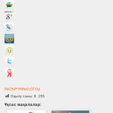
РќСЂР°РІРёС‚СЃСЏ
Оқылу саны:
8 295
Ұқсас мақалалар: