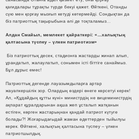
қағидалары тұрақты түрде бекуі қажет. Өйткені, Отанды
сүю мен қорғау мызғып кетуді көтермейді. Сондықтан да
біз патриоттық тақырыбына әлі де тоқталамыз…
Алдан Смайыл, мемлекет қайраткері: «…халықтың
қалтасына түспеу – үлкен патриотизм»
Біз патриоттық десек, стадионға жастарды жинап алып,
ұрандатып, жалаулатып, сонымен істі біттіге санаймыз.
Бұл дұрыс емес!
Патриоттық дегенде лауазымдыларға артар
жауапкершілік зор. Олардың өздері өнеге көрсетуі керек!
Ал, «Құдайдың құтты күні» министрдің не вице­министрдің
ақпарат құралдарынан ақша жеп ұсталып жатқанын
естіген, көрген жастарыңнан қандай патриот күтуге
болады?! Жоғарыдағыдай жаман әдеттерден тыйылуы
керек. Өйткені, халықтың қалтасына түспеу – үлкен
патриотшылдық.