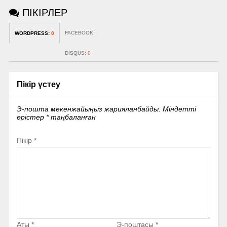
ПІКІРЛЕР
FACEBOOK:
WORDPRESS:
0
DISQUS:
0
Пікір үстеу
Э-пошта мекенжайыңыз жарияланбайды.
Міндетті
өрістер
*
таңбаланған
Пікір
*
Аты
*
Э-поштасы
*