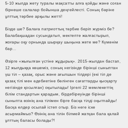
5-10 жылда жету туралы мақсатты алға қойды және соған
бірнеше салалар бойынша деңгейлесті. Соның бәріне
ұлттық тәрбие арқылы жетті!
Бізде ше? Балаға патриоттық тәрбие беріп жүрміз бе?
Балабақшадан сусындатып, мектепте жалғастырып,
жоғары оқу орнында шырқау шыңына жете ме? Күмәнім
бар…
Әзірге «жығылған үстіне жұдырық». 2015-жылдан бастап,
12 жылдыққа көшеміз, соның негізінде бірінші сыныптан
үш тіл – қазақ, орыс және ағылшын тілдері (екі тіл де
қазақ тілі мен әдебиетіне бөлінген сағаттарды қысқарту
негізінде қосылған) оқытылады! Іргелі 22 мемлекеттің
білім стандартын қарадым, бірде­біреуінде бірінші
сыныпта өзінің ана тілімен бірге басқа тілді оқытпайды!
Басқа елдер осылай істеп отыр. Біз неге іске
асырмаймыз? Өзінің ана тілін білмей жатқан бала қалай
ұлттың баласы болады?!