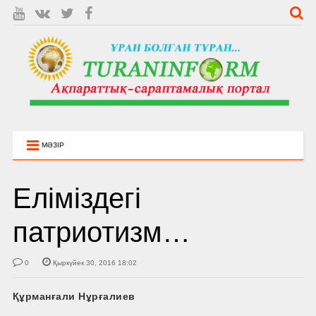
МӘЗІР
Еліміздегі
патриотизм…
0
Қыркүйек 30, 2016 18:02
Құрманғали Нұрғалиев