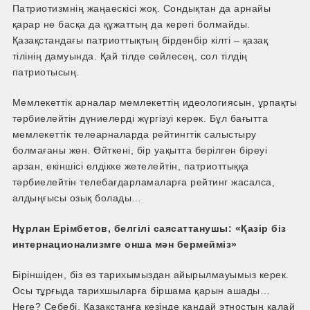
Патриотизмнің жаңа­ескісі жоқ. Сондықтан да арнайы
қарар не басқа да құжаттың да керегі болмайды.
Қазақстандағы патриоттықтың бірден­бір кілті – қазақ
тілінің дамуында. Қай тілде сөйлесең, сол тілдің
патриотысың.
Мемлекеттік арналар мемлекеттің идеологиясын, ұрпақты
тәрбиелейтін дүниелерді жүргізуі керек. Бұл бағытта
мемлекеттік телеарналарда рейтингтік салыстыру
болмағаны жөн. Өйткені, бір уақытта берілген біреуі
арзан, екіншісі елдікке жетелейтін, патриоттыққа
тәрбиелейтін телебағдарламаларға рейтинг жасалса,
алдыңғысы озық болады…
Нұрлан Ерімбетов, белгілі саясаттанушы: «Қазір біз
интернационализмге онша мән бермейміз»
Біріншіден, біз өз тарихымыздан айырылмауымыз керек.
Осы тұрғыда тарихшыларға біршама қарын ашады…
Неге? Себебі, Қазақстанға кезінде қандай этностың қалай