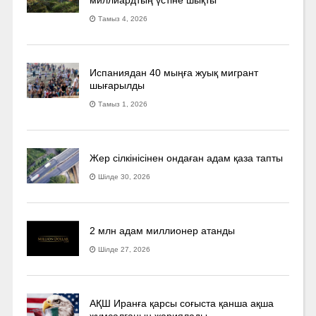
миллиардтың үстіне шықты
Тамыз 4, 2026
Испаниядан 40 мыңға жуық мигрант
шығарылды
Тамыз 1, 2026
Жер сілкінісінен ондаған адам қаза тапты
Шілде 30, 2026
2 млн адам миллионер атанды
Шілде 27, 2026
АҚШ Иранға қарсы соғыста қанша ақша