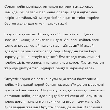
Сонан кейін меніңше, ең үлкен патриоттық дегенде –
кемінде 7-8 баласы бар және оларды адал еңбегімен
өсіріп, айғайламай, міндетсінбей оқытып, тиісті тәрбие
берген жанұядан өткен патриот жоқ!
Енді тілге қатысты. Президент 99 рет айтты: «Қазақ
қазақпен қазақша сөйлессін» деп. Ал, сол сөйлемеген
шенеуніктерді қалай патриот деп айтасың? Мұндай
адамдар барлық сатыларда бар. Олардың бетін бері
қарату үшін не істеуіміз қажет? Бұл жерде халықтың өзі
тәрбиешілік миссиясын қолына алуы керек. Халық көрген
жерінде ұялтуы тиіс! Бұларға бейқам қарамау керек…
Оңтүстік Корея ел болып, аузы аққа жари бастағаннан
кейін, «Біз қалай корей болып қаламыз?» деген мәселені
күн тәртібіне қойған. Ол үшін ұлттық қасиетімізді қайтарып
алғаннан кейін, әлемдегі ең қабілетті ұлтқа айналуымыз
керек деген: ғылым мен техниканы игеріп алу және т.б.
Қиралаңдап жатқан Оңтүстік Корея, дамыған Жапонияға