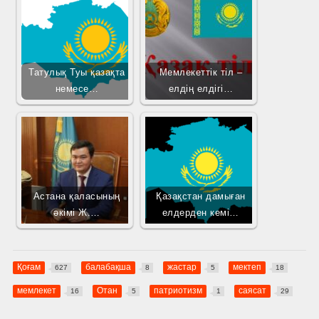
Татулық Туы қазақта
Мемлекеттік тіл –
немесе…
елдің елдігі…
Астана қаласының
Қазақстан дамыған
әкімі Ж.…
елдерден кемі…
Қоғам
балабақша
жастар
мектеп
627
8
5
18
мемлекет
Отан
патриотизм
саясат
16
5
1
29