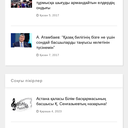
тұрмысқа шығуды армандайтын елдердің
ондығы
Қазан 5, 2017
А. Атамбаев: “Қазақ билігінің бізге не үшін
сондай басшыларды таңғысы келетінін
түсінемін”
Қазан 7, 2017
Соңғы пікірлер
Астана қаласы Білім басқармасының
басшысы Қ. Сенғазыевтың назарына!
Қараша 4, 2023