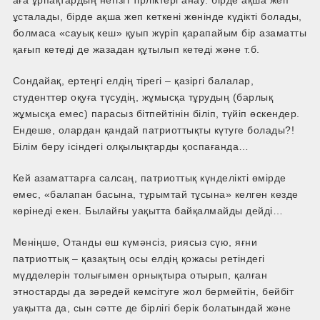
ұсталады, бірде ақша жеп кеткені жөнінде күдікті болады,
болмаса «сауық кеш» қуып жүріп қарапайым бір азаматты
қағып кетеді де жазадан құтылып кетеді және т.б.
Сондай­ақ, ертеңгі елдің тірегі – қазіргі балалар,
студенттер оқуға түсудің, жұмысқа тұрудың (барлық
жұмысқа емес) парасыз бітпейтінін біліп, түйіп өскендер.
Ендеше, олардан қандай патриоттықты күтуге болады?!
Білім беру ісіндегі олқылықтарды қоспағанда…
Кей азаматтарға салсаң, патриоттық күнделікті өмірде
емес, «балапан басына, тұрымтай тұсына» келген кезде
көрінеді екен. Былайғы уақытта байқалмайды дейді…
Меніңше, Отанды еш күмәнсіз, риясыз сүю, яғни
патриоттық – қазақтың осы елдің қожасы ретіндегі
мүдделерін толығымен орнықтыра отырып, қалған
этностарды да зәредей кемсітуге жол бермейтін, бейбіт
уақытта да, сын сәтте де бірлігі берік болатындай және