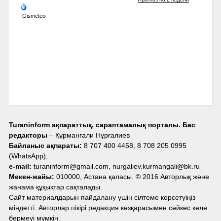
Gismeteo
Turaninform ақпараттық, сараптамалық порталы. Бас
редакторы
– Құрманғали Нұрғалиев
Байланыс ақпараты:
8 707 400 4458, 8 708 205 0995
(WhatsApp),
e-mail:
turaninform@gmail.com, nurgaliev.kurmangali@bk.ru
Мекен-жайы:
010000, Астана қаласы. © 2016 Авторлық және
жанама құқықтар сақталады.
Сайт материалдарын пайдалану үшін сілтеме көрсетуіңіз
міндетті. Авторлар пікірі редакция көзқарасымен сәйкес келе
бермеуі мүмкін.