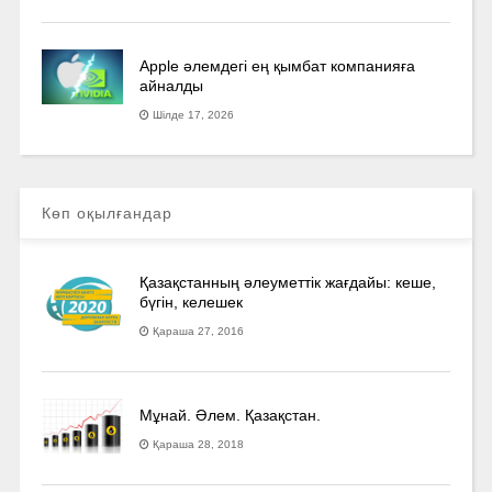
Apple әлемдегі ең қымбат компанияға
айналды
Шілде 17, 2026
Көп оқылғандар
Қазақстанның әлеуметтік жағдайы: кеше,
бүгін, келешек
Қараша 27, 2016
Мұнай. Әлем. Қазақстан.
Қараша 28, 2018