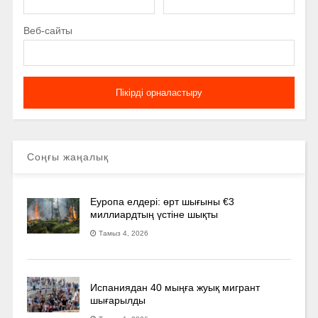
Веб-сайты
Соңғы жаңалық
Еуропа елдері: өрт шығыны €3
миллиардтың үстіне шықты
Тамыз 4, 2026
Испаниядан 40 мыңға жуық мигрант
шығарылды