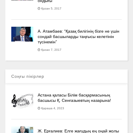
ондығы
Қазан 5, 2017
А. Атамбаев: “Қазақ билігінің бізге не үшін
сондай басшыларды таңғысы келетінін
түсінемін”
Қазан 7, 2017
Соңғы пікірлер
Астана қаласы Білім басқармасының
басшысы Қ. Сенғазыевтың назарына!
Қараша 4, 2023
Ж. Ерғалиев: Елге жағудың ең оңай жолы