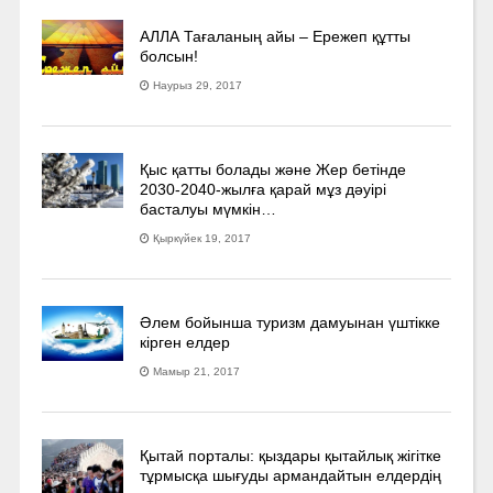
АЛЛА Тағаланың айы – Ережеп құтты
болсын!
Наурыз 29, 2017
Қыс қатты болады және Жер бетінде
2030-2040­-жылға қарай мұз дәуірі
басталуы мүмкін…
Қыркүйек 19, 2017
Әлем бойынша туризм дамуынан үштікке
кірген елдер
Мамыр 21, 2017
Қытай порталы: қыздары қытайлық жігітке
тұрмысқа шығуды армандайтын елдердің