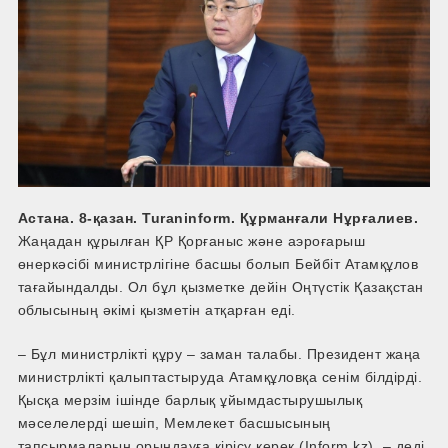
Астана.
8
-қазан. Turaninform. Құрманғали Нұрғалиев.
Жаңадан құрылған ҚР Қорғаныс және аэроғарыш
өнеркәсібі министрлігіне басшы болып Бейбіт Атамқұлов
тағайындалды. Ол бұл қызметке дейін Оңтүстік Қазақстан
облысының әкімі қызметін атқарған еді.
– Бұл министрлікті құру – заман талабы. Президент жаңа
министрлікті қалыптастыруда Атамқұловқа сенім білдірді.
Қысқа мерзім ішінде барлық ұйымдастырушылық
мəселелерді шешіп, Мемлекет басшысының
тапсырмаларын орындауға кірісу керек (Inform.kz), – деді