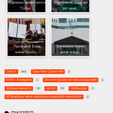
Қорғаныс министрлігін
Парламент: Енді екі
“Соғыс…
рет қана…
Президент Білім
Экономика межесі
министрлігін…
және жаңа…
Саясат
Бақытжан Сағынтаев
641
2
Бейбіт Атамқұлов
Оңтүстік Қазақстан облысының әкімі
1
1
премьер-министр
саясат
тағайындау
18
29
2
ҚР Қорғаныс және аэроғарыш өнеркәсібі министрлігі
2
ПІКІРЛЕР