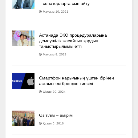
– сенаторларға сын айту
Маусым 10, 2021
Астанада ЭКО процедураларына
демеушілік жасайтын қордың
таныстырылымы өтті
Маусым 8, 2023
Смартфон нарығының үштен бірінен
астамы екі брендке тиесілі
Шілде 20, 2024
Өз тілім – өмірім
Қазан 6, 2016