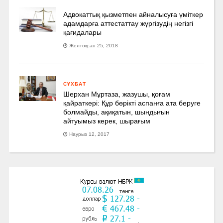
Адвокаттық қызметпен айналысуға үмiткер
адамдарға аттестаттау жүргізудің негізгі
қағидалары
Желтоқсан 25, 2018
СҰХБАТ
Шерхан Мұртаза, жазушы, қоғам
қайраткері: Құр бөрікті аспанға ата беруге
болмайды, ақиқатын, шындығын
айтуымыз керек, шырағым
Наурыз 12, 2017