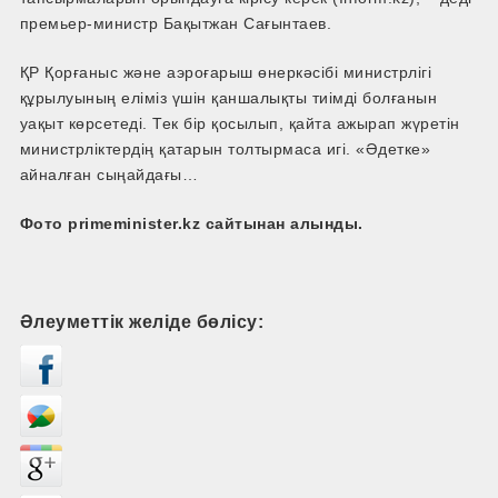
премьер-­министр Бақытжан Сағынтаев.
ҚР Қорғаныс және аэроғарыш өнеркәсібі министрлігі
құрылуының еліміз үшін қаншалықты тиімді болғанын
уақыт көрсетеді. Тек бір қосылып, қайта ажырап жүретін
министрліктердің қатарын толтырмаса игі. «Әдетке»
айналған сыңайдағы…
Фото primeminister.kz сайтынан алынды.
Әлеуметтік желіде бөлісу: