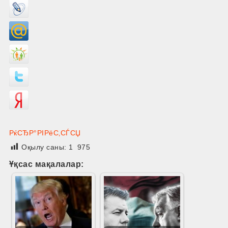
РќСЂР°РІРёС‚СЃСЏ
Оқылу саны:
1 975
Ұқсас мақалалар: