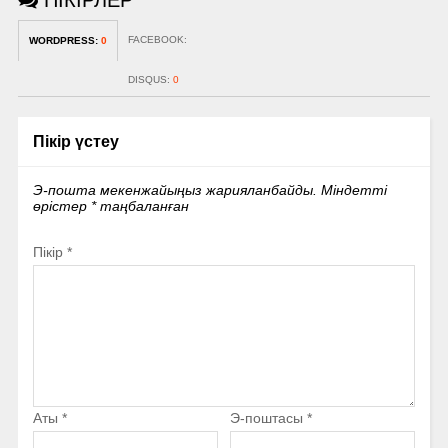
FACEBOOK:
WORDPRESS:
0
DISQUS:
0
Пікір үстеу
Э-пошта мекенжайыңыз жарияланбайды.
Міндетті
өрістер
*
таңбаланған
Пікір
*
Аты
*
Э-поштасы
*