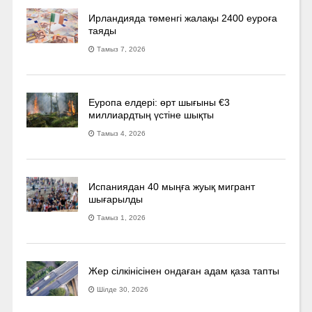
Ирландияда төменгі жалақы 2400 еуроға
таяды
Тамыз 7, 2026
Еуропа елдері: өрт шығыны €3
миллиардтың үстіне шықты
Тамыз 4, 2026
Испаниядан 40 мыңға жуық мигрант
шығарылды
Тамыз 1, 2026
Жер сілкінісінен ондаған адам қаза тапты
Шілде 30, 2026