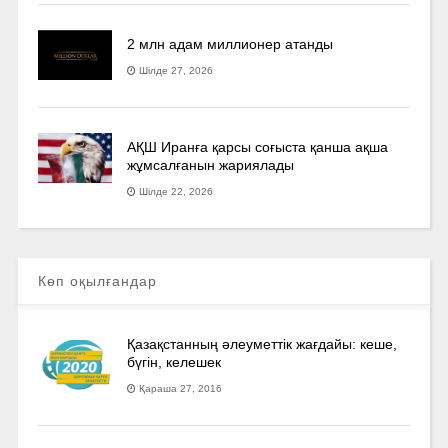
2 млн адам миллионер атанды
Шілде 27, 2026
АҚШ Иранға қарсы соғыста қанша ақша
жұмсалғанын жариялады
Шілде 22, 2026
Көп оқылғандар
Қазақстанның әлеуметтік жағдайы: кеше,
бүгін, келешек
Қараша 27, 2016