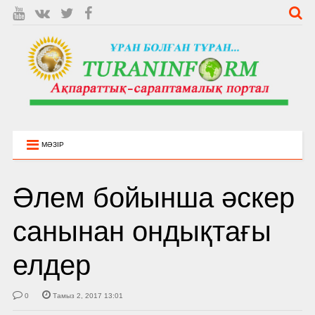
МӘЗІР
Әлем бойынша әскер
санынан ондықтағы
елдер
0
Тамыз 2, 2017 13:01