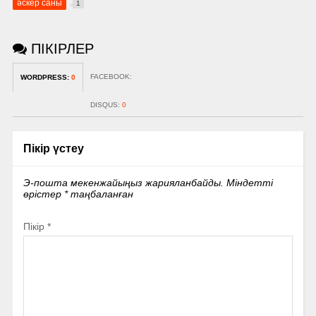
әскер саны
1
ПІКІРЛЕР
FACEBOOK:
WORDPRESS:
0
DISQUS:
0
Пікір үстеу
Э-пошта мекенжайыңыз жарияланбайды.
Міндетті
өрістер
*
таңбаланған
Пікір
*