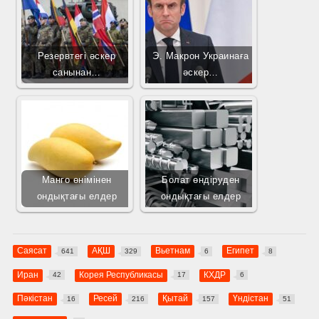
Резервтегі әскер
Э. Макрон Украинаға
санынан…
әскер…
Манго өнімінен
Болат өндіруден
ондықтағы елдер
ондықтағы елдер
Саясат
АҚШ
Вьетнам
Египет
641
329
6
8
Иран
Корея Республикасы
КХДР
42
17
6
Пәкістан
Ресей
Қытай
Үндістан
16
216
157
51