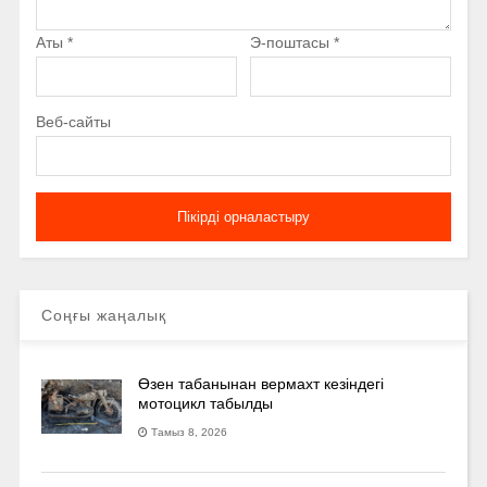
Аты
*
Э-поштасы
*
Веб-сайты
Соңғы жаңалық
Өзен табанынан вермахт кезіндегі
мотоцикл табылды
Тамыз 8, 2026