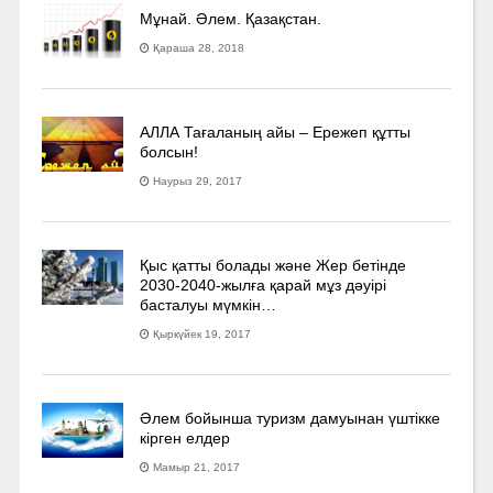
Мұнай. Әлем. Қазақстан.
Қараша 28, 2018
АЛЛА Тағаланың айы – Ережеп құтты
болсын!
Наурыз 29, 2017
Қыс қатты болады және Жер бетінде
2030-2040­-жылға қарай мұз дәуірі
басталуы мүмкін…
Қыркүйек 19, 2017
Әлем бойынша туризм дамуынан үштікке
кірген елдер
Мамыр 21, 2017