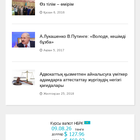
Өз тілім – өмірім
Қазан 6, 2016
А.Лукашенко В.Путинге: «Володя, кешімді
бұзба»
Ақпан 5, 2017
Адвокаттық қызметпен айналысуға үмiткер
адамдарға аттестаттау жүргізудің негізгі
қағидалары
Желтоқсан 25, 2018