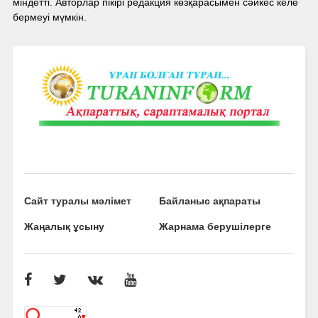
міндетті. Авторлар пікірі редакция көзқарасымен сәйкес келе
бермеуі мүмкін.
Сайт туралы мәлімет
Байланыс ақпараты
Жаңалық ұсыну
Жарнама берушілерге