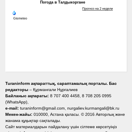
Погода в Талдыкоргане
Прогноз на 2 недели
Gismeteo
Turaninform ақпараттық, сараптамалық порталы. Бас
редакторы
– Құрманғали Нұрғалиев
Байланыс ақпараты:
8 707 400 4458, 8 708 205 0995
(WhatsApp),
e-mail:
turaninform@gmail.com, nurgaliev.kurmangali@bk.ru
Мекен-жайы:
010000, Астана қаласы. © 2016 Авторлық және
жанама құқықтар сақталады.
Сайт материалдарын пайдалану үшін сілтеме көрсетуіңіз