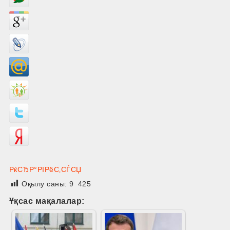
РќСЂР°РІРёС‚СЃСЏ
Оқылу саны:
9 425
Ұқсас мақалалар: