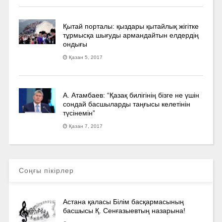
Қытай порталы: қыздары қытайлық жігітке
тұрмысқа шығуды армандайтын елдердің
ондығы
Қазан 5, 2017
А. Атамбаев: “Қазақ билігінің бізге не үшін
сондай басшыларды таңғысы келетінін
түсінемін”
Қазан 7, 2017
Соңғы пікірлер
Астана қаласы Білім басқармасының
басшысы Қ. Сенғазыевтың назарына!