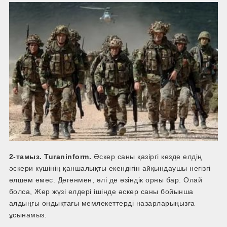
2-тамыз. Turaninform.
Әскер саны қазіргі кезде елдің
әскери күшінің қаншалықты екендігін айқындаушы негізгі
өлшем емес. Дегенмен, әлі де өзіндік орны бар. Олай
болса, Жер жүзі елдері ішінде әскер саны бойынша
алдыңғы ондықтағы мемлекеттерді назарларыңызға
ұсынамыз.