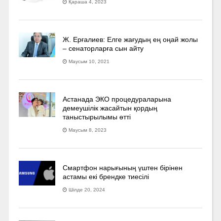
Қараша 4, 2023
Ж. Ерғалиев: Елге жағудың ең оңай жолы
– сенаторларға сын айту
Маусым 10, 2021
Астанада ЭКО процедураларына
демеушілік жасайтын қордың
таныстырылымы өтті
Маусым 8, 2023
Смартфон нарығының үштен бірінен
астамы екі брендке тиесілі
Шілде 20, 2024