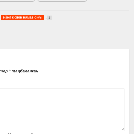
әйел кісінің намаз оқуы
1
стер
*
таңбаланған