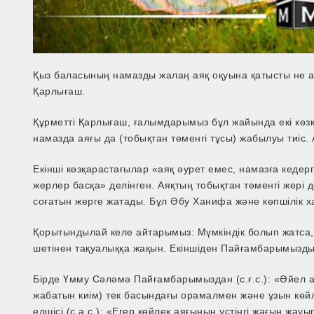
Қыз баласының намазды жалаң аяқ оқуына қатысты не 
Қарлығаш.
Құрметті Қарлығаш, ғалымдарымыз бұл жайында екі көзқа
намазда аяғы да (тобықтан төменгі тұсы) жабылуы тиіс. 
Екінші көзқарастағылар «аяқ әурет емес, намазға кедергі
жерлер басқа» делінген. Аяқтың тобықтан төменгі жері д
соғатын жерге жатады. Бұл Әбу Ханифа және көпшілік
Қорытындылай келе айтарымыз: Мүмкіндік болып жатса, 
шетінен тақуалыққа жақын. Екіншіден Пайғамбарымызды
Бірде Үмму Сәләмә Пайғамбарымыздан (с.ғ.с.): «Әйел а
жабатын киім) тек басындағы орамалмен және ұзын көй
елшісі (с.а.с.): «Егер көйлек аяғының үстіңгі жағын жауып тұратындай ұзын әрі