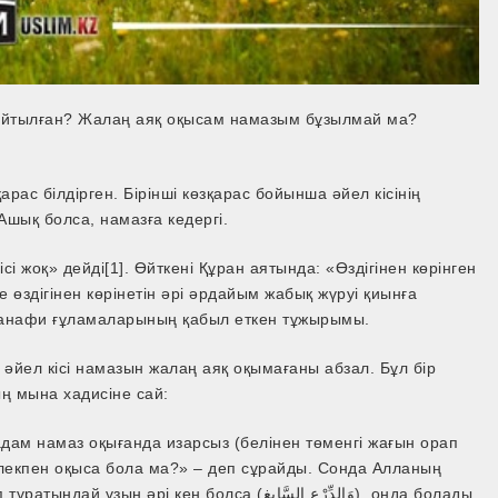
айтылған? Жалаң аяқ оқысам намазым бұзылмай ма?
рас білдірген. Бірінші көзқарас бойынша әйел кісінің
Ашық болса, намазға кедергі.
сі жоқ» дейді[1]. Өйткені Құран аятында: «Өздігінен көрінген
е өздігінен көрінетін әрі әрдайым жабық жүруі қиынға
 ханафи ғұламаларының қабыл еткен тұжырымы.
әйел кісі намазын жалаң аяқ оқымағаны абзал. Бұл бір
ң мына хадисіне сай:
дам намаз оқығанда изарсыз (белінен төменгі жағын орап
лекпен оқыса бола ма?» – деп сұрайды. Сонда Алланың
 кең болса (وَالدِّرْع السَّابِغ), онда болады