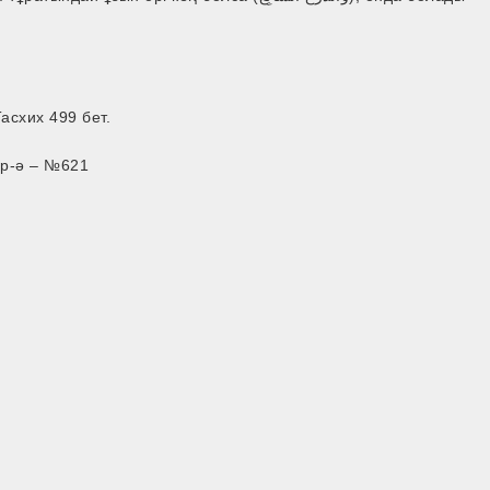
Тасхих 499 бет.
ар-ә – №621