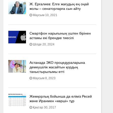
Ж. Ерғалиев: Елге жағудың ең оңай
жолы – сенаторларға сын айту
Маусым 10, 2021
Смартфон нарығының үштен бірінен
астамы екі брендке тиесілі
Шілде 20, 2024
Астанада ЭКО процедураларына
демеушілік жасайтын қордың
таныстырылымы өтті
Маусым 8, 2023
Жемқорлық бойынша да еліміз Ресей
және Иранмен «көрші» тұр
Қаңтар 30, 2017