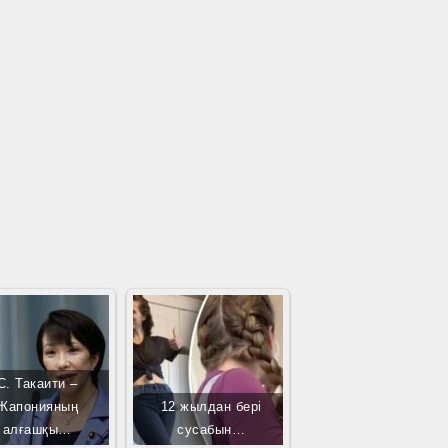
С. Такаити –
Жапонияның
12 жылдан бері
алғашқы…
сусабын…