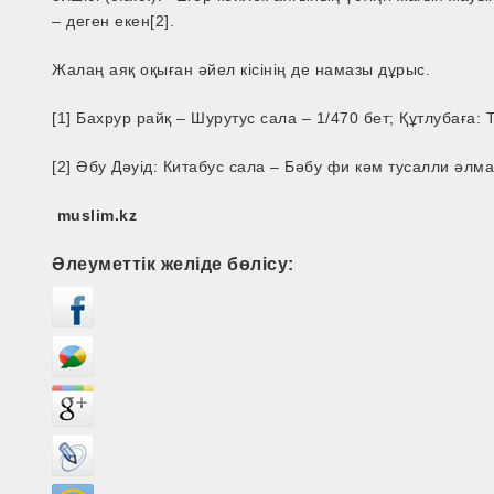
– деген екен[2].
Жалаң аяқ оқыған әйел кісінің де намазы дұрыс.
[1] Бахрур райқ – Шурутус сала – 1/470 бет; Құтлубаға: 
[2] Әбу Дәуід: Китабус сала – Бәбу фи кәм тусалли әлм
muslim.kz
Әлеуметтік желіде бөлісу: