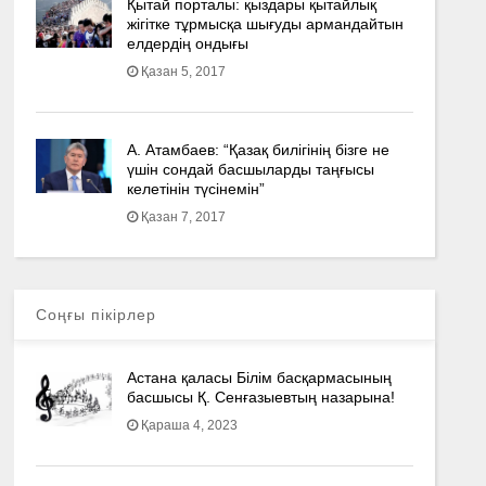
Қытай порталы: қыздары қытайлық
жігітке тұрмысқа шығуды армандайтын
елдердің ондығы
Қазан 5, 2017
А. Атамбаев: “Қазақ билігінің бізге не
үшін сондай басшыларды таңғысы
келетінін түсінемін”
Қазан 7, 2017
Соңғы пікірлер
Астана қаласы Білім басқармасының
басшысы Қ. Сенғазыевтың назарына!
Қараша 4, 2023