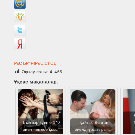
РќСЂР°РІРёС‚СЃСЏ
Оқылу саны:
4 465
Ұқсас мақалалар:
Былтыр күніне 140
Қайтыс болған
әйел немесе қыз…
әйелдің жатырын…