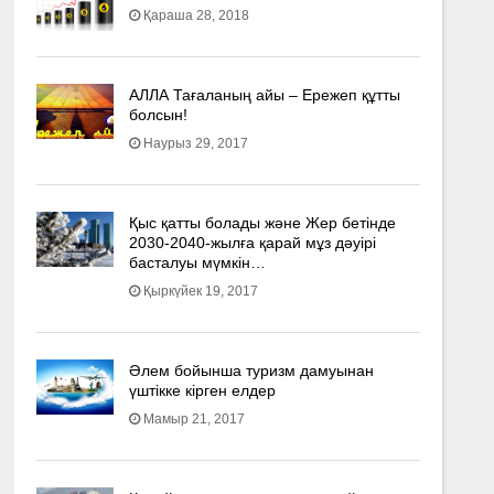
Қараша 28, 2018
АЛЛА Тағаланың айы – Ережеп құтты
болсын!
Наурыз 29, 2017
Қыс қатты болады және Жер бетінде
2030-2040­-жылға қарай мұз дәуірі
басталуы мүмкін…
Қыркүйек 19, 2017
Әлем бойынша туризм дамуынан
үштікке кірген елдер
Мамыр 21, 2017