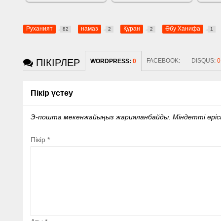
Руханият
намаз
Құран
Әбу Ханифа
82
2
2
1
ПІКІРЛЕР
FACEBOOK:
DISQUS:
0
WORDPRESS:
0
Пікір үстеу
Э-пошта мекенжайыңыз жарияланбайды.
Міндетті өрі
Пікір
*