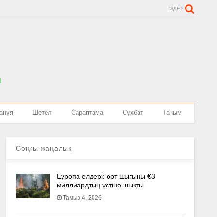
ІЗДЕУ
анұя
Шетел
Сараптама
Сұхбат
Таным
Соңғы жаңалық
Еуропа елдері: өрт шығыны €3
миллиардтың үстіне шықты
Тамыз 4, 2026