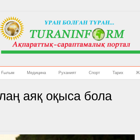
Ғылым
Медицина
Руханият
Спорт
Тарих
Ж
лаң аяқ оқыса бола