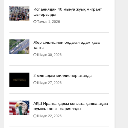
Испаниядан 40 мыңға жуық мигрант
шығарылды
Тамыз 1, 2026
Жер сілкінісінен ондаған адам қаза
тапты
Шілде 30, 2026
2 млн адам миллионер атанды
Шілде 27, 2026
АҚШ Иранға қарсы соғыста қанша ақша
жұмсалғанын жариялады
Шілде 22, 2026