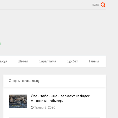
ІЗДЕУ
анұя
Шетел
Сараптама
Сұхбат
Таным
Соңғы жаңалық
Өзен табанынан вермахт кезіндегі
мотоцикл табылды
Тамыз 8, 2026