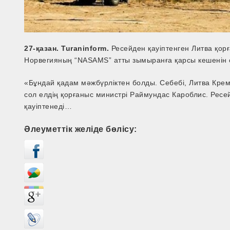
27-қазан. Turaninform.
Ресейден қауіптенген Литва қор
Норвегияның “NASAMS” атты зымыранға қарсы кешенін 
«Бұндай қадам мәжбүрліктен болды. Себебі, Литва Кре
сол елдің қорғаныс министрі Раймундас Кароблис. Ресей
қауіптенеді…
Әлеуметтік желіде бөлісу: