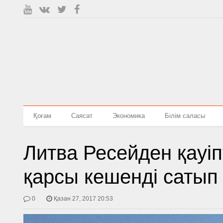
Қоғам
Саясат
Экономика
Білім саласы
Литва Ресейден қауі
қарсы кешенді сатып
0
Қазан 27, 2017 20:53