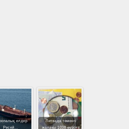
ропалық елдер
Литвада төменгі
Ресей…
жалақы 1038 еуроға