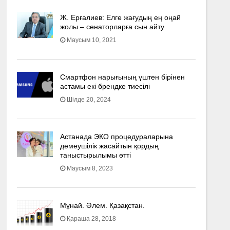
Ж. Ерғалиев: Елге жағудың ең оңай
жолы – сенаторларға сын айту
Маусым 10, 2021
Смартфон нарығының үштен бірінен
астамы екі брендке тиесілі
Шілде 20, 2024
Астанада ЭКО процедураларына
демеушілік жасайтын қордың
таныстырылымы өтті
Маусым 8, 2023
Мұнай. Әлем. Қазақстан.
Қараша 28, 2018