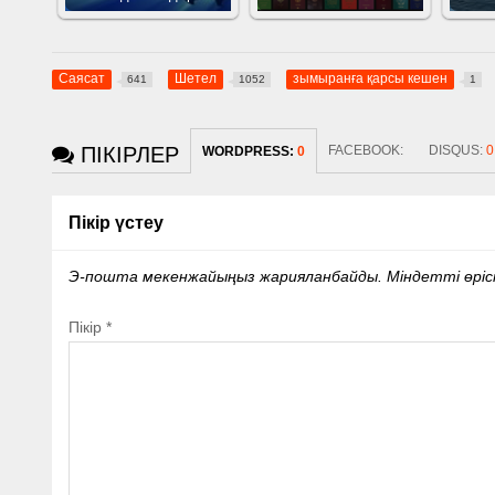
Саясат
Шетел
зымыранға қарсы кешен
641
1052
1
ПІКІРЛЕР
FACEBOOK:
DISQUS:
0
WORDPRESS:
0
Пікір үстеу
Э-пошта мекенжайыңыз жарияланбайды.
Міндетті өрі
Пікір
*