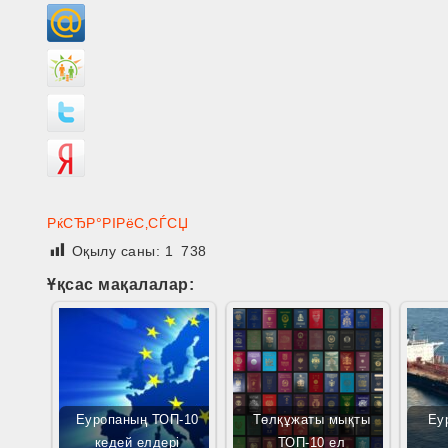
РќСЂР°РІРёС‚СЃСЏ
Оқылу саны:
1 738
Ұқсас мақалалар:
Еуропаның ТОП-10
Төлқұжаты мықты
Еу
кедей елдері
ТОП-10 ел