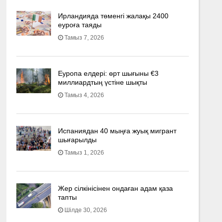
Ирландияда төменгі жалақы 2400
еуроға таяды
Тамыз 7, 2026
Еуропа елдері: өрт шығыны €3
миллиардтың үстіне шықты
Тамыз 4, 2026
Испаниядан 40 мыңға жуық мигрант
шығарылды
Тамыз 1, 2026
Жер сілкінісінен ондаған адам қаза
тапты
Шілде 30, 2026