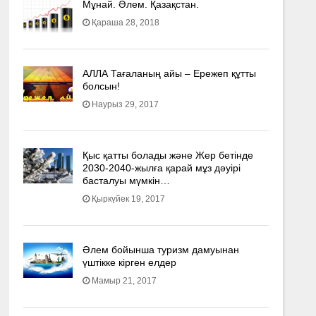
Мұнай. Әлем. Қазақстан.
Қараша 28, 2018
АЛЛА Тағаланың айы – Ережеп құтты
болсын!
Наурыз 29, 2017
Қыс қатты болады және Жер бетінде
2030-2040­-жылға қарай мұз дәуірі
басталуы мүмкін…
Қыркүйек 19, 2017
Әлем бойынша туризм дамуынан
үштікке кірген елдер
Мамыр 21, 2017