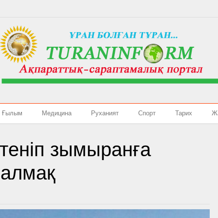
Ғылым
Медицина
Руханият
Спорт
Тарих
Ж
птеніп зымыранға
 алмақ