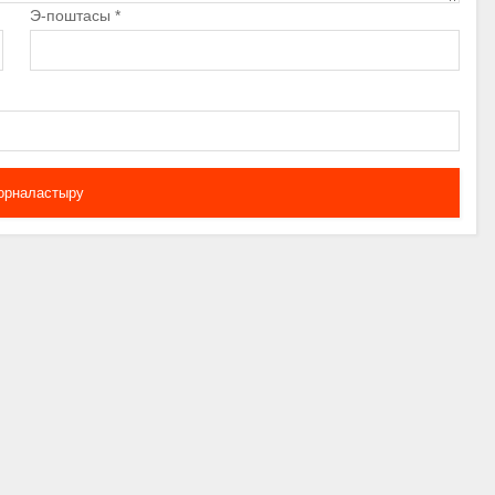
Э-поштасы
*