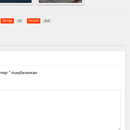
Литва
Ресей
26
216
стер
*
таңбаланған