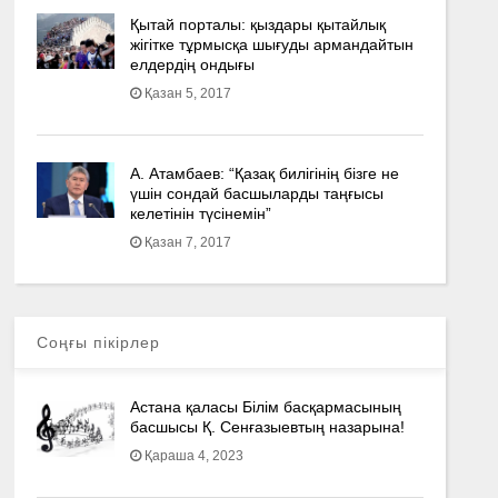
Қытай порталы: қыздары қытайлық
жігітке тұрмысқа шығуды армандайтын
елдердің ондығы
Қазан 5, 2017
А. Атамбаев: “Қазақ билігінің бізге не
үшін сондай басшыларды таңғысы
келетінін түсінемін”
Қазан 7, 2017
Соңғы пікірлер
Астана қаласы Білім басқармасының
басшысы Қ. Сенғазыевтың назарына!
Қараша 4, 2023