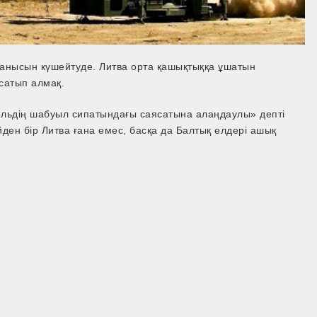
ғанысын күшейтуде. Литва орта қашықтыққа ұшатын
сатып алмақ.
мльдің шабуыл сипатындағы саясатына алаңдаулы» депті
ден бір Литва ғана емес, басқа да Балтық елдері ашық