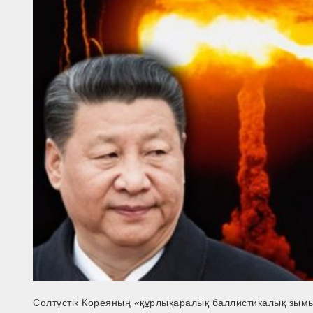
Солтүстік Кореяның «құрлықаралық баллистикалық зымы