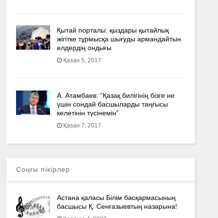
Қытай порталы: қыздары қытайлық
жігітке тұрмысқа шығуды армандайтын
елдердің ондығы
Қазан 5, 2017
А. Атамбаев: “Қазақ билігінің бізге не
үшін сондай басшыларды таңғысы
келетінін түсінемін”
Қазан 7, 2017
Соңғы пікірлер
Астана қаласы Білім басқармасының
басшысы Қ. Сенғазыевтың назарына!