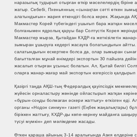
наразылық тудырып отырған өткір мәселелердің біріне 
жатыр. Себебі, Пхеньянның «сынақтан сәтті өткен зым
алатындығын» жария еткендігі болса керек. Жақында АҚШ
Макмастер Корей түбегіндегі ушығып бара жатқан мәселе
болғанымен ядролық қаруы бар Солтүстік Корея жерінде 
Макмастер мырза, Қытайдан КХДР-ға жеткізілетін жанар
зымыран ұшыруға кедергі жасауға болатындығын айтты. 
салатындығын ескерткен болса да, олар зымыран сынағы
бағытталған мұнай өнімдері экспортын 30 пайызға дейін 
жасалып отырған ұсыныс болатын. Ал, Қытай билігі Сол
оларға жанар-жағар май экспортын өзгеріссіз қалдырып 
Қазіргі таңда АҚШ-тың Федералдық қауіпсіздік мекемел
жүйесін орналастыру жөнінде ойластырып жатқан көрін
«бұрын-соңды болмаған әскери жаттығу» өткізген еді. А
органы «Нодон синмун» газеті (Еңбек жаңалықтары) бұл ә
біріккен жаттығу, КХДР-ды көпе-көрнеу майданға шақыру
түсуі мүмкін» деп мәлімдеме жасады.
Өткен қараша айының 3-14 аралығында Азия елдеріне 