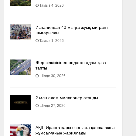
Тамыз 4, 2026
Испаниядан 40 мыңға жуық мигрант
шығарылды
Тамыз 1, 2026
Жер сілкінісінен ондаған адам қаза
тапты
Шілде 30, 2026
2 млн адам миллионер атанды
Шілде 27, 2026
АҚШ Иранға қарсы соғыста қанша ақша
жұмсалғанын жариялады