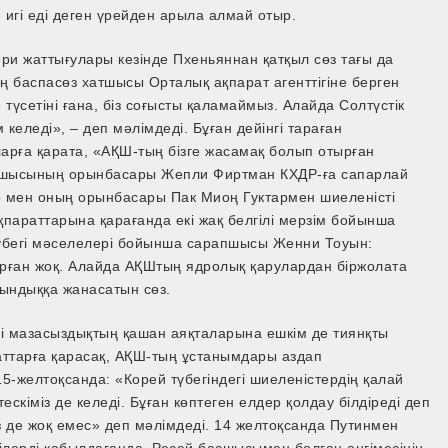
 игі еді деген үрейден арыла алмай отыр.
ри жаттығулары кезінде Пхеньяннан қатқыл сөз тағы да
нің баспасөз хатшысы Орталық ақпарат агенттігіне берген
 түсетіні ғана, біз соғысты қаламаймыз. Алайда Солтүстік
еледі», – деп мәлімдеді. Бұған дейінгі тараған
уларға қарата, «АҚШ-тың бізге жасамақ болып отырған
атшысының орынбасары Жепли Фиртман КХДР-ға сапарлай
о мен оның орынбасары Пак Миоң Гуктармен шиеленісті
ақпараттарына қарағанда екі жақ белгілі мерзім бойынша
 түбегі мәселелері бойынша сарапшысы Женни Тоуын:
ырған жоқ. Алайда АҚШ­тың ядролық қарулардан біржолата
шындыққа жанасатын сөз.
егі мазасыздықтың қашан аяқталарына ешкім де тиянқты
аттарға қарасақ, АҚШ-тың ұстанымдары аздап
­-желтоқсанда: «Корей түбегіндегі шиеленістердің қалай
скіміз де келеді. Бұған көптеген елдер қолдау білдіреді деп
з де жоқ емес» деп мәлімдеді. 14 желтоқсанда Путинмен