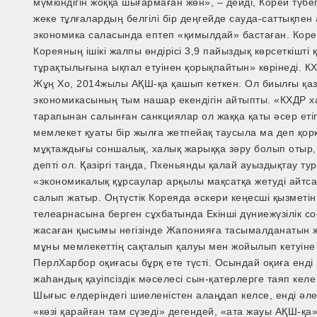
мүмкіндігін жоққа шығармаған жөн», – дейді, Корей түбе
жеке тұлғалардың белгілі бір деңгейде сауда-саттықпен 
экономика саласында ептеп «қимылдай» бастаған. Коре
Кореяның ішікі жалпы өндірісі 3,9 пайыздық көрсеткішті
тұрақтылығына ықпал етуінен қорықпайтын» көрінеді. 
Жұң Хо, 2014­жылы АҚШ-қа қашып кеткен. Ол биылғы қаз
экономикасының тым нашар екендігін айтыпты. «КХДР ха
тарапынан салынған санкциялар ол жаққа қаты әсер еті
мемлекет қуаты бір жылға жетпей­ақ таусыла ма деп қо
мұқтаждығы соншалық, халық жарыққа зәру болып отыр, 
депті ол. Қазіргі таңда, Пхеньянды қалай ауыздықтау ту
«экономикалық құрсаулар арқылы мақсатқа жетуді айтса, 
салып жатыр. Оңтүстік Кореяда әскери кеңесші қызмет
телеарнасына берген сұхбатында Екінші дүниежүзілік со
жасаған қысымы негізінде Жапонияға тасымалданатын 
мұны мемлекеттің сақталып қалуы мен жойылып кетуіне 
Перл­Харбор оқиғасы бұрқ ете түсті. Осындай оқиға енді
жаһандық қауіпсіздік мәселесі сын-қатерлерге таяп кел
Шығыс елдеріндегі шиеленістен алаңдап келсе, енді ә
«көзі қарайған там сүзеді» дегендей, «ата жауы АҚШ-қа