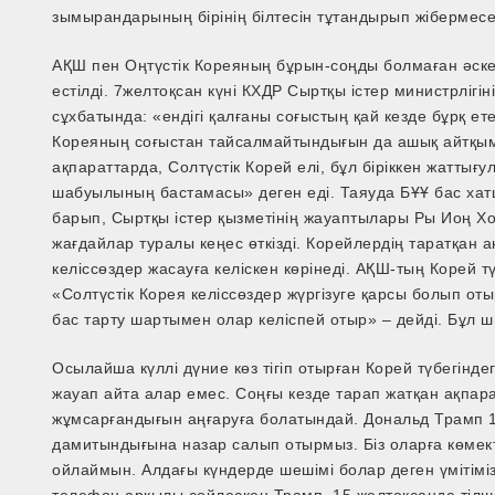
зымырандарының бірінің білтесін тұтандырып жібермесе
АҚШ пен Оңтүстік Кореяның бұрын-соңды болмаған әске
естілді. 7­желтоқсан күні КХДР Сыртқы істер министрлігі
сұхбатында: «ендігі қалғаны соғыстың қай кезде бұрқ ете
Кореяның соғыстан тайсалмайтындығын да ашық айтқым к
ақпараттарда, Солтүстік Корей елі, бұл біріккен жаттығ
шабуылының бастамасы» деген еді. Таяуда БҰҰ бас х
барып, Сыртқы істер қызметінің жауаптылары Ры Иоң Х
жағдайлар туралы кеңес өткізді. Корейлердің таратқан 
келіссөздер жасауға келіскен көрінеді. АҚШ-тың Корей
«Солтүстік Корея келіссөздер жүргізуге қарсы болып от
бас тарту шартымен олар келіспей отыр» – дейді. Бұл 
Осылайша күллі дүние көз тігіп отырған Корей түбегінд
жауап айта алар емес. Соңғы кезде тарап жатқан ақпар
жұмсарғандығын аңғаруға болатындай. Дональд Трамп 15
дамитындығына назар салып отырмыз. Біз оларға көмекте
ойлаймын. Алдағы күндерде шешімі болар деген үмітімі