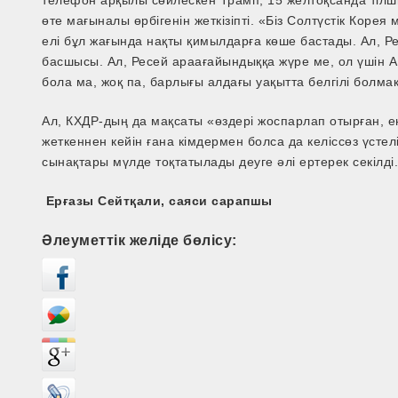
телефон арқылы сөйлескен Трамп, 15 желтоқсанда тілш
өте мағыналы өрбігенін жеткізіпті. «Біз Солтүстік Коре
елі бұл жағында нақты қимылдарға көше бастады. Ал, Ре
басшысы. Ал, Ресей араағайындыққа жүре ме, ол үшін 
бола ма, жоқ па, барлығы алдағы уақытта белгілі болмақ
Ал, КХДР-дың да мақсаты «өздері жоспарлап отырған,
жеткеннен кейін ғана кімдермен болса да келіссөз үсте
сынақтары мүлде тоқтатылады деуге әлі ертерек секілді
Ерғазы Сейтқали, саяси сарапшы
Әлеуметтік желіде бөлісу: