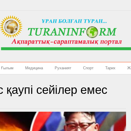
Ғылым
Медицина
Руханият
Спорт
Тарих
Ж
с қаупі сейілер емес