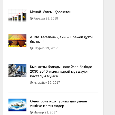
Мұнай. Әлем. Қазақстан.
Қараша 28, 2018
АЛЛА Тағаланың айы – Ережеп құтты
болсын!
Наурыз 29, 2017
Қыс қатты болады және Жер бетінде
2030-2040­-жылға қарай мұз дәуірі
басталуы мүмкін…
Қыркүйек 19, 2017
Әлем бойынша туризм дамуынан
үштікке кірген елдер
Мамыр 21, 2017