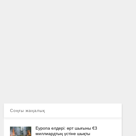
Соңғы жаңалық
Еуропа елдері: өрт шығыны €3
миллиардтың үстіне шықты