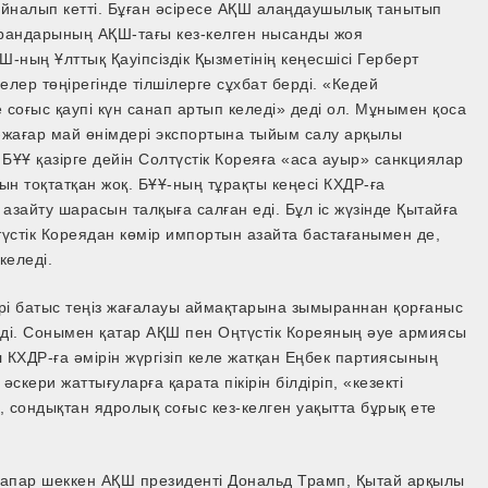
айналып кетті. Бұған әсіресе АҚШ алаңдаушылық танытып
ырандарының АҚШ-тағы кез-келген нысанды жоя
-ның Ұлттық Қауіпсіздік Қызметінің кеңесшісі Герберт
лер төңірегінде тілшілерге сұхбат берді. «Кедей
соғыс қаупі күн санап артып келеді» деді ол. Мұнымен қоса
-жағар май өнімдері экспортына тыйым салу арқылы
БҰҰ қазірге дейін Солтүстік Кореяға «аса ауыр» санкциялар
н тоқтатқан жоқ. БҰҰ-ның тұрақты кеңесі КХДР-ға
азайту шарасын талқыға салған еді. Бұл іс жүзінде Қытайға
түстік Кореядан көмір импортын азайта бастағанымен де,
келеді.
ері батыс теңіз жағалауы аймақтарына зымыраннан қорғаныс
еді. Сонымен қатар АҚШ пен Оңтүстік Кореяның әуе армиясы
л КХДР-ға әмірін жүргізіп келе жатқан Еңбек партиясының
скери жаттығуларға қарата пікірін білдіріп, «кезекті
, сондықтан ядролық соғыс кез-келген уақытта бұрық ете
сапар шеккен АҚШ президенті Дональд Трамп, Қытай арқылы