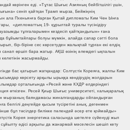
дай көрінген еді. «Тұтас Шығыс Азияның бейбітшілігі үшін,
ғына» сеніп қайтқан Трамп мырза, Бейжіңнің
ын ала Пхеньянға барған Қытай дипломаты Ким Чен Ынға
тары, «дипломаттың 19- құрылтай туралы түсінідіру
уазымды тұлғаларымен кездесіп қайтқандығын» ғана
да бұйымтайлары болуы мүмкін, алайда сапар сәтті бола
ырып, бір-біріне сес көрсетуден жалықпай тұрған екі елдің
н санап өршіп бара жатыр. АҚШ өзінің әлемдегі ықпалын
 келетінін жасырмайды.
гінде бас қатырып жатқандар: Солтүстік Кореяға, жалпы Ким
 қысымдар көрсету арқылы ырыққа көндірудің жолдарын
ғалымдар орталығында «Ресей және КХДР елдеріндегі
ция өткізген. Ресей Қиыр Шығыс университеті, халықаралық
кин мырзаның баяндамасы жиналғандарды ойландырған
ға белгілі деңгейде қысым түсіретіні анық, дегенмен
ісінше бұл тәсілдер билікке пәлендей әсер ете қоймайды»
түстік Корея энергетика саласында шетелге сүйенуді жыл
і сұйылту әдісі арқылы да жанармай мәселесін шешіп кету