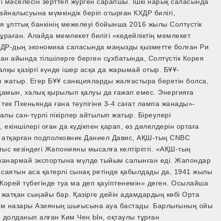
гі мәселесін зерттеп жүрген сарапшы. Ішкі нарық саласында
айналысуына мүмкіндік беріп отырған КХДР билігі,
я ұлттық банкінің межелеуі бойынша 2016 жылы Солтүстік
 құраған. Алайда мемлекет билігі «кедейліктің мемлекет
КХДР-дың экономика саласында маңызды қызметте болған Ри
ан айында тілшілерге берген сұхбатында, Солтүстік Корея
лқы қазіргі күнде ішер асқа да жарымай отыр. БҰҰ-
п жатыр. Егер БҰҰ санкцияларды жалғастыра беретін болса,
рқамын, халық қырылып қалуы да ғажап емес. Энергияға
тек Пхеньянда ғана тәулігіне 3-4 сағат лампа жанады»-
ралы сан-түрлі пікірлер айтылып жатыр. Біреулері
екіншілері оған да күдікпен қарап, өз дәлелдерін ортаға
ін атқарған подполковник Даниел Давис, АҚШ-тың CNBC
ғыс кезіндегі Жапонияны мысалға келтіріпті. «АҚШ-тың
жанармай экспортына мүлде тыйым салынған еді. Жапондар
саятын аса қатерлі сынақ ретінде қабылдады да, 1941 жылы
 Корей түбегінде туа ма деп қауіптенемін» деген. Осылайша
е жатқан сыңайы бар. Қазірге дейін адамдардың көбі Орта
лем назары Азияның шығысына ауа бастады. Барлығының ойы
» долданып алған Ким Чен Ын, оқтаулы тұрған