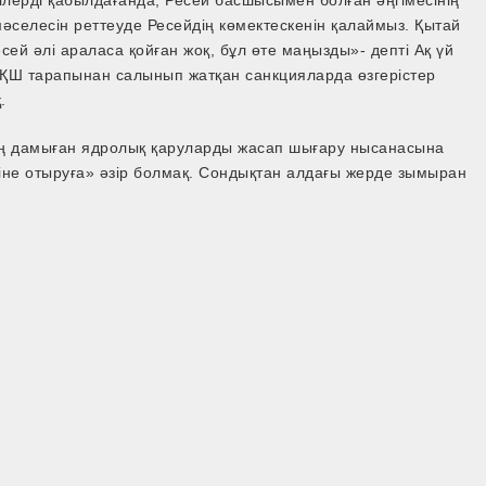
ілерді қабылдағанда, Ресей басшысымен болған әңгімесінің
я мәселесін реттеуде Ресейдің көмектескенін қалаймыз. Қытай
сей әлі араласа қойған жоқ, бұл өте маңызды»- депті Ақ үй
АҚШ тарапынан салынып жатқан санкцияларда өзгерістер
.
 ең дамыған ядролық қаруларды жасап шығару нысанасына
ліне отыруға» әзір болмақ. Сондықтан алдағы жерде зымыран
.