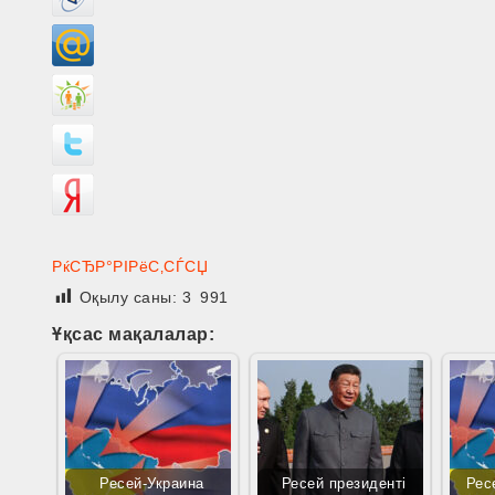
РќСЂР°РІРёС‚СЃСЏ
Оқылу саны:
3 991
Ұқсас мақалалар:
Ресей-Украина
Ресей президенті
Рес