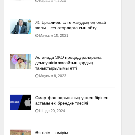
Қараша 4, 2023
Ж. Ерғалиев: Елге жағудың ең оңай
жолы – сенаторларға сын айту
Маусым 10, 2021
Астанада ЭКО процедураларына
демеушілік жасайтын қордың
таныстырылымы өтті
Маусым 8, 2023
Смартфон нарығының үштен бірінен
астамы екі брендке тиесілі
Шілде 20, 2024
Өз тілім – өмірім