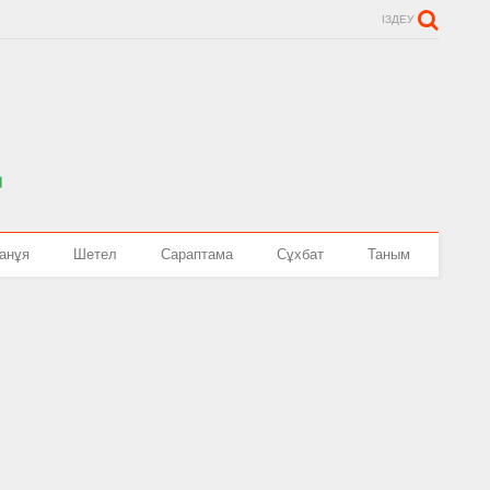
ІЗДЕУ
анұя
Шетел
Сараптама
Сұхбат
Таным