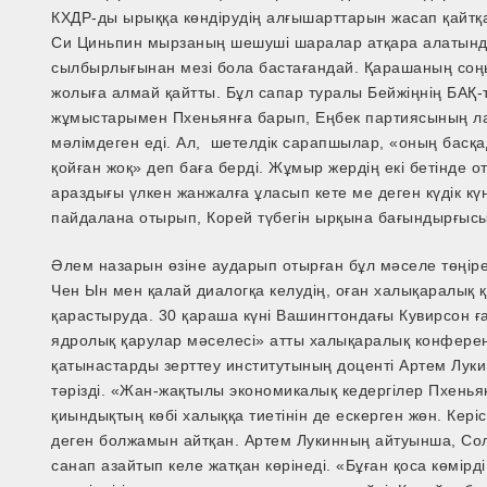
КХДР-ды ырыққа көндірудің алғышарттарын жасап қайтқан
Си Циньпин мырзаның шешуші шаралар атқара алатынды
сылбырлығынан мезі бола бастағандай. Қарашаның соң
жолыға алмай қайтты. Бұл сапар туралы Бейжіңнің БАҚ-
жұмыстарымен Пхеньянға барып, Еңбек партиясының ла
мәлімдеген еді. Ал, шетелдік сарапшылар, «оның басқа
қойған жоқ» деп баға берді. Жұмыр жердің екі бетінде от
араздығы үлкен жанжалға ұласып кете ме деген күдік кү
пайдалана отырып, Корей түбегін ырқына бағындырғысы
Әлем назарын өзіне аударып отырған бұл мәселе төңіре
Чен Ын мен қалай диалогқа келудің, оған халықаралық
қарастыруда. 30 қараша күні Вашингтондағы Кувирсон 
ядролық қарулар мәселесі» атты халықаралық конферен
қатынастарды зерттеу институтының доценті Артем Лу
тәрізді. «Жан-жақтылы экономикалық кедергілер Пхеньян
қиындықтың көбі халыққа тиетінін де ескерген жөн. Кер
деген болжамын айтқан. Артем Лукинның айтуынша, Сол
санап азайтып келе жатқан көрінеді. «Бұған қоса көмірд