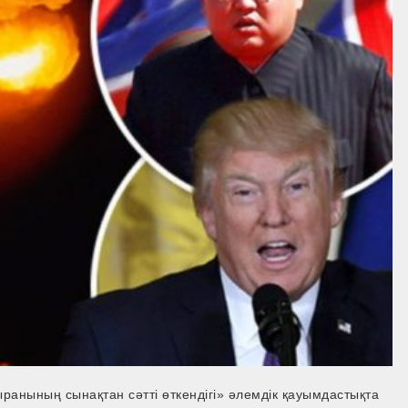
ранының сынақтан сәтті өткендігі» әлемдік қауымдастықта