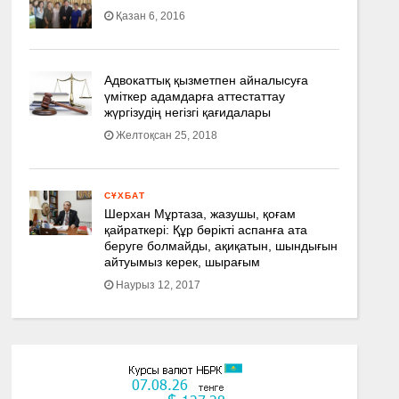
Қазан 6, 2016
Адвокаттық қызметпен айналысуға
үмiткер адамдарға аттестаттау
жүргізудің негізгі қағидалары
Желтоқсан 25, 2018
СҰХБАТ
Шерхан Мұртаза, жазушы, қоғам
қайраткері: Құр бөрікті аспанға ата
беруге болмайды, ақиқатын, шындығын
айтуымыз керек, шырағым
Наурыз 12, 2017