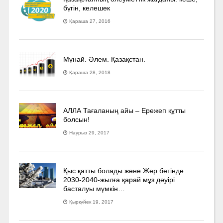
бүгін, келешек
Қараша 27, 2016
Мұнай. Әлем. Қазақстан.
Қараша 28, 2018
АЛЛА Тағаланың айы – Ережеп құтты
болсын!
Наурыз 29, 2017
Қыс қатты болады және Жер бетінде
2030-2040­-жылға қарай мұз дәуірі
басталуы мүмкін…
Қыркүйек 19, 2017