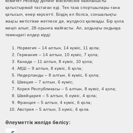
комитет Ресейді допинг мәселесіне байланысты
қатыстырмай тастаған еді. Тек таза спортшылары ғана
қатысып, өнер көрсетті. Біздің ел болса, соншалықты
жақсы жетістікке жетпесе де, жүлдесіз қалмады. Бір қола
жеңіп алып, 28-орынға жайғасты. Ал, алдыңғы ондыққа
төмендегі елдер кірді:
Норвегия – 14 алтын, 14 күміс, 11 қола;
Германия – 14 алтын, 10 күміс, 7 қола;
Канада – 11 алтын, 8 күміс, 10 қола;
АҚШ – 9 алтын, 8 күміс, 6 қола;
Нидерланды – 8 алтын, 6 күміс, 6 қола;
Швеция – 7 алтын, 6 күміс;
Корея Республикасы – 5 алтын, 8 күміс, 4 қола;
Швейцария – 5 алтын, 6 күміс, 4 қола;
Франция – 5 алтын, 4 күміс, 6 қола;
Австрия – 5 алтын, 3 күміс, 6 қола.
Әлеуметтік желіде бөлісу: