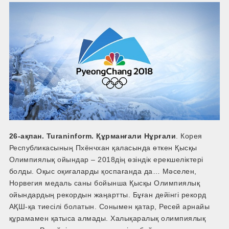
26-ақпан. Turaninform. Құрманғали Нұрғали
. Корея
Республикасының Пхёнчхан қаласында өткен Қысқы
Олимпиялық ойындар – 2018дің өзіндік ерекшеліктері
болды. Оқыс оқиғаларды қоспағанда да… Мәселен,
Норвегия медаль саны бойынша Қысқы Олимпиялық
ойындардың рекордын жаңартты. Бұған дейінгі рекорд
АҚШ-қа тиесілі болатын. Сонымен қатар, Ресей арнайы
құрамамен қатыса алмады. Халықаралық олимпиялық