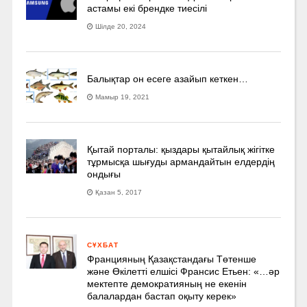
астамы екі брендке тиесілі
Шілде 20, 2024
Балықтар он есеге азайып кеткен…
Мамыр 19, 2021
Қытай порталы: қыздары қытайлық жігітке
тұрмысқа шығуды армандайтын елдердің
ондығы
Қазан 5, 2017
СҰХБАТ
Францияның Қазақстандағы Төтенше
және Өкілетті елшісі Франсис Етьен: «…әр
мектепте демократияның не екенін
балалардан бастап оқыту керек»