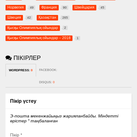
Норвегия
Франция
Швейцария
49
90
45
Швеция
Қазақстан
42
265
Қысқы Олимпиялық ойындар
2
Қысқы Олимпиялық ойындар – 2018
1
ПІКІРЛЕР
FACEBOOK:
WORDPRESS:
0
DISQUS:
0
Пікір үстеу
Э-пошта мекенжайыңыз жарияланбайды.
Міндетті
өрістер
*
таңбаланған
Пікір
*