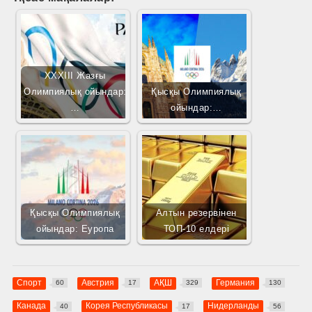
XXXIII Жазғы
Олимпиялық ойындар:
Қысқы Олимпиялық
…
ойындар:…
Қысқы Олимпиялық
Алтын резервінен
ойындар: Еуропа
ТОП-10 елдері
Спорт
Австрия
АҚШ
Германия
60
17
329
130
Канада
Корея Республикасы
Нидерланды
40
17
56