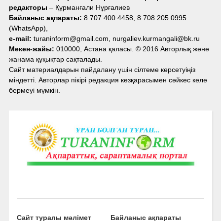
редакторы
– Құрманғали Нұрғалиев
Байланыс ақпараты:
8 707 400 4458, 8 708 205 0995
(WhatsApp),
e-mail:
turaninform@gmail.com, nurgaliev.kurmangali@bk.ru
Мекен-жайы:
010000, Астана қаласы. © 2016 Авторлық және
жанама құқықтар сақталады.
Сайт материалдарын пайдалану үшін сілтеме көрсетуіңіз
міндетті. Авторлар пікірі редакция көзқарасымен сәйкес келе
бермеуі мүмкін.
Сайт туралы мәлімет
Байланыс ақпараты