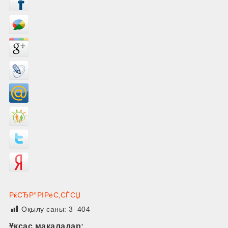
РќСЂР°РІРёС‚СЃСЏ
Оқылу саны:
3 404
Ұқсас мақалалар: