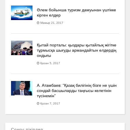
Әлем бойынша туризм дамуынан үштікке
кірген елдер
Мамыр 21, 2017
Қытай порталы: қыздары қытайлық жігітке
тұрмысқа шығуды армандайтын елдердің
ондығы
Қазан 5, 2017
А. Атамбаев: “Қазақ билігінің бізге не үшін
сондай басшыларды таңғысы келетінін
түсінемін”
Қазан 7, 2017
Соңғы пікірлер