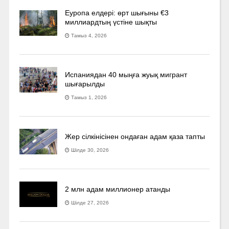
Еуропа елдері: өрт шығыны €3
миллиардтың үстіне шықты
Тамыз 4, 2026
Испаниядан 40 мыңға жуық мигрант
шығарылды
Тамыз 1, 2026
Жер сілкінісінен ондаған адам қаза тапты
Шілде 30, 2026
2 млн адам миллионер атанды
Шілде 27, 2026