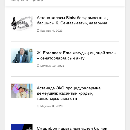
Астана қаласы Білім басқармасының
басшысы Қ. Сенғазыевтың назарына!
Қараша 4, 2023
Ж. Ерғалиев: Елге жағудың ең оңай жолы
– сенаторларға сын айту
Маусым 10, 2021
Астанада ЭКО процедураларына
демеушілік жасайтын қордың
таныстырылымы өтті
Маусым 8, 2023
Смартфон нарығының үштен бірінен