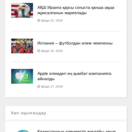
АҚШ Иранға қарсы соғыста қанша ақша
жұмсалғанын жариялады
Шілде 22, 2026
Испания – футболдан әлем чемпионы
Шілде 20, 2026
Apple әлемдегі ең қымбат компанияға
айналды
Шілде 17, 2026
Көп оқылғандар
Қазақстанның әлеуметтік жағдайы: кеше,