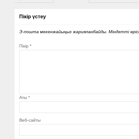
Пікір үстеу
Э-пошта мекенжайыңыз жарияланбайды.
Міндетті өрі
Пікір
*
Аты
*
Веб-сайты