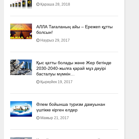
Қараша 28, 2018
АЛЛА Тағаланың айы – Ережеп құтты
болсын!
Наурыз 29, 2017
Қыс қатты болады және Жер бетінде
2030-2040­-жылға қарай мұз дәуірі
басталуы мүмкін…
Қыркүйек 19, 2017
Әлем бойынша туризм дамуынан
үштікке кірген елдер
Мамыр 21, 2017