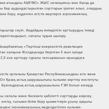
араев атындағы АШҒӨО» ЖШС селекциясы мен басқа да
 бар аудандастырылған сорттарын іріктеп алып, олардың
баға беру, өңделген егістік жерлерге агрохимиялық
қыштар сеуіп, бидайдың өнімділігін арттырудың тиімді
ртараптандырып, сапалы тұқым шығару.
Назарбаевтың «Төртінші өнеркәсіптік революция
стан халқына Жолдауында берілген 5 жыл ішінде
де 2,5 есе арттыру туралы тапсырмасын орындауға
істік орталығы Қазақстан Республикасындағы егін және
 Ол Қазақ астық шаруашылығы ғылыми-зерттеу институты
ы Бүкілодақтық астық шаруашылығы ҒЗИ болып өзгерді.
 сапалы және бәсекеге қабілетті сорттарды әзірлеу,
енгізу, ғылыми-білім беру қызметтерін ұсыну арқылы
 кешені экономикасының жеделдетілген ғылыми-