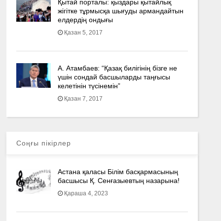
Қытай порталы: қыздары қытайлық
жігітке тұрмысқа шығуды армандайтын
елдердің ондығы
Қазан 5, 2017
А. Атамбаев: “Қазақ билігінің бізге не
үшін сондай басшыларды таңғысы
келетінін түсінемін”
Қазан 7, 2017
Соңғы пікірлер
Астана қаласы Білім басқармасының
басшысы Қ. Сенғазыевтың назарына!
Қараша 4, 2023