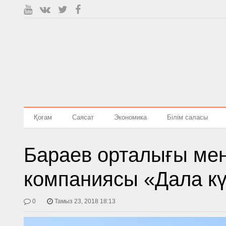
Қоғам
Саясат
Экономика
Білім саласы
Бараев орталығы ме
компаниясы «Дала күн
0
Тамыз 23, 2018 18:13