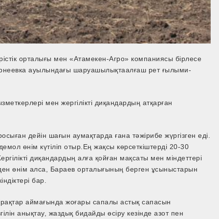
істік орталығы мен «Атамекен-Агро» компаниясы бірлесе
Корнеевка ауылындағы шаруашылықтаалғаш рет ғылыми-
зметкерлері мен жергілікті диқандардың атқарған
сыған дейін шағын аумақтарда ғана тәжірибе жүргізген еді.
ндемол өнім күтіліп отыр.Ең жақсы көрсеткіштерді 20-30
ргілікті диқандардың алға қойған мақсаты мен міндеттері
ерден өнім алса, Бараев орталығының берген ұсыныстарын
ндіктері бар.
пырақтар аймағында жоғары сапалы астық сапасын
ілін анықтау, жаздық бидайды өсіру кезінде азот пен