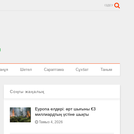
ІЗДЕУ
анұя
Шетел
Сараптама
Сұхбат
Таным
Соңғы жаңалық
Еуропа елдері: өрт шығыны €3
миллиардтың үстіне шықты
Тамыз 4, 2026