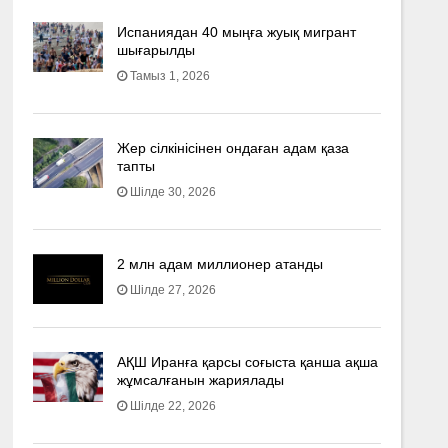
Испаниядан 40 мыңға жуық мигрант
шығарылды
Тамыз 1, 2026
Жер сілкінісінен ондаған адам қаза
тапты
Шілде 30, 2026
2 млн адам миллионер атанды
Шілде 27, 2026
АҚШ Иранға қарсы соғыста қанша ақша
жұмсалғанын жариялады
Шілде 22, 2026