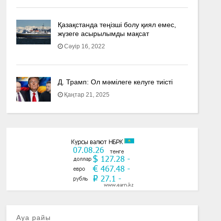
Қазақстанда теңізші болу қиял емес,
жүзеге асырылымды мақсат
Сәуір 16, 2022
Д. Трамп: Ол мәмілеге келуге тиісті
Қаңтар 21, 2025
Ауа райы