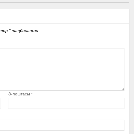
стер
*
таңбаланған
Э-поштасы
*