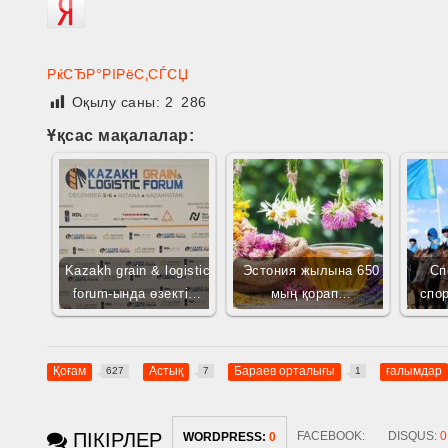
РќСЂР°РІРёС‚СЃСЏ
Оқылу саны:
2 286
Ұқсас мақалалар:
Kazakh grain & logistic
Эстония жылына 650
Сп
forum-ында өзекті…
мың қорап…
спо
Қоғам
Астық
Бараев орталығы
ғалымдар
627
7
1
ПІКІРЛЕР
FACEBOOK:
DISQUS:
0
WORDPRESS:
0