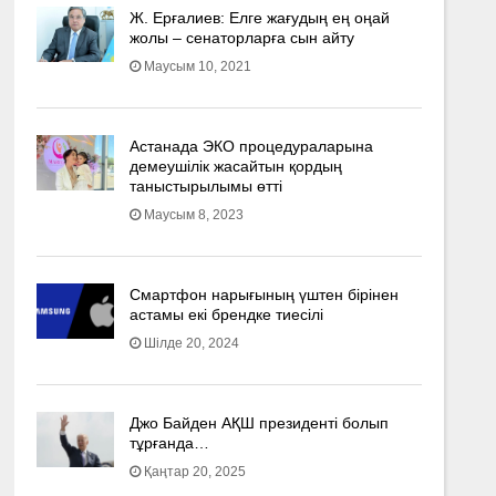
Ж. Ерғалиев: Елге жағудың ең оңай
жолы – сенаторларға сын айту
Маусым 10, 2021
Астанада ЭКО процедураларына
демеушілік жасайтын қордың
таныстырылымы өтті
Маусым 8, 2023
Смартфон нарығының үштен бірінен
астамы екі брендке тиесілі
Шілде 20, 2024
Джо Байден АҚШ президенті болып
тұрғанда…
Қаңтар 20, 2025