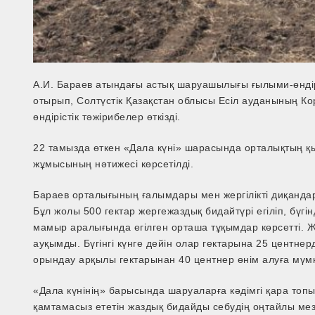
А.И. Бараев атындағы астық шаруашылығы ғылыми-өндір
отырып, Солтүстік Қазақстан облысы Есіл ауданының 
өндірістік тәжірибелер өткізді.
22 тамызда өткен «Дала күні» шарасында орталықтың қы
жұмысының нәтижесі көрсетілді.
Бараев орталығының ғалымдары мен жергілікті диқандаро
Бұл жолы 500 гектар жергежаздық бидайтүрі егіліп, бүгі
мамыр аралығында егілген орташа тұқымдар көрсетті. Же
ауқымды. Бүгінгі күнге дейін олар гектарына 25 центн
орындау арқылы гектарынан 40 центнер өнім алуға мүмкі
«Дала күнінің» барысында шаруаларға кәдімгі қара то
қамтамасыз ететін жаздық бидайды себудің оңтайлы мезг