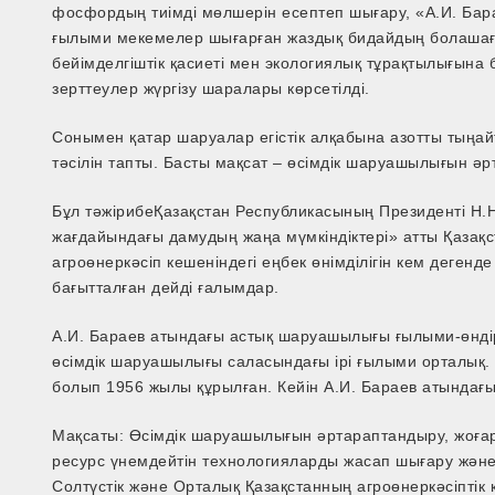
фосфордың тиімді мөлшерін есептеп шығару, «А.И. Б
ғылыми мекемелер шығарған жаздық бидайдың болашағы
бейімделгіштік қасиеті мен экологиялық тұрақтылығына 
зерттеулер жүргізу шаралары көрсетілді.
Сонымен қатар шаруалар егістік алқабына азотты тыңайт
тәсілін тапты. Басты мақсат – өсімдік шаруашылығын ә
Бұл тәжірибеҚазақстан Республикасының Президенті Н.
жағдайындағы дамудың жаңа мүмкіндіктері» атты Қазақ
агроөнеркәсіп кешеніндегі еңбек өнімділігін кем деген
бағытталған дейді ғалымдар.
А.И. Бараев атындағы астық шаруашылығы ғылыми-өндір
өсімдік шаруашылығы саласындағы ірі ғылыми орталық.
болып 1956 жылы құрылған. Кейін А.И. Бараев атындағ
Мақсаты: Өсімдік шаруашылығын әртараптандыру, жоғары
ресурс үнемдейтін технологияларды жасап шығару және 
Солтүстік және Орталық Қазақстанның агроөнеркәсіптік