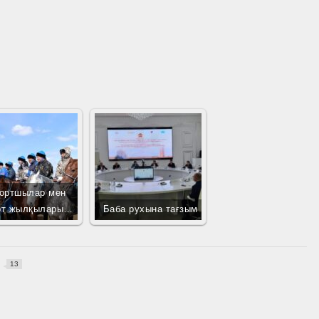
ортшылар мен
рт жылқылары…
Баба рухына тағзым
13