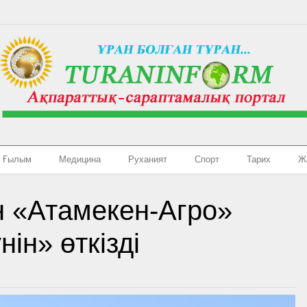
Ғылым
Медицина
Руханият
Спорт
Тарих
Ж
н «Атамекен-Агро»
ін» өткізді