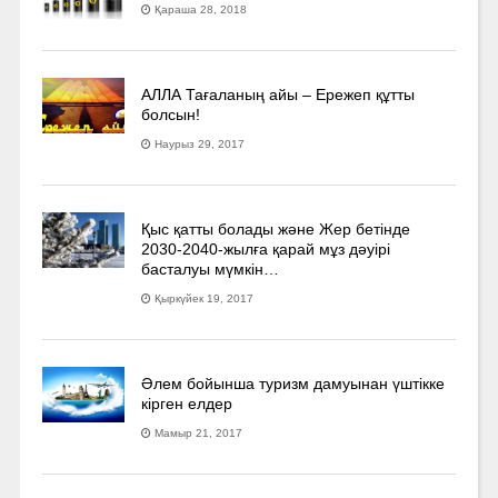
Қараша 28, 2018
АЛЛА Тағаланың айы – Ережеп құтты
болсын!
Наурыз 29, 2017
Қыс қатты болады және Жер бетінде
2030-2040­-жылға қарай мұз дәуірі
басталуы мүмкін…
Қыркүйек 19, 2017
Әлем бойынша туризм дамуынан үштікке
кірген елдер
Мамыр 21, 2017