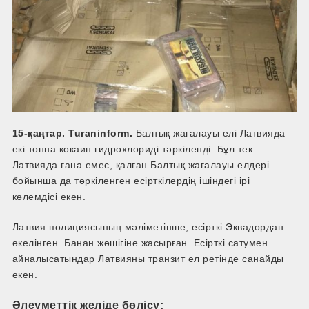
15-қаңтар. Turaninform.
Балтық жағалауы елі Латвияда
екі тонна кокаин гидрохлориді тәркіленді. Бұл тек
Латвияда ғана емес, қалған Балтық жағалауы елдері
бойынша да тәркіленген есірткілердің ішіндегі ірі
көлемдісі екен.
Латвия полициясының мәліметінше, есірткі Эквадордан
әкелінген. Банан жәшігіне жасырған. Есірткі сатумен
айналысатындар Латвияны транзит ел ретінде санайды
екен.
Әлеуметтік желіде бөлісу: