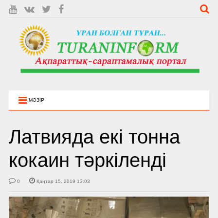
МӘЗІР
Латвияда екі тонна
кокаин тәркіленді
0
Қаңтар 15, 2019 13:03