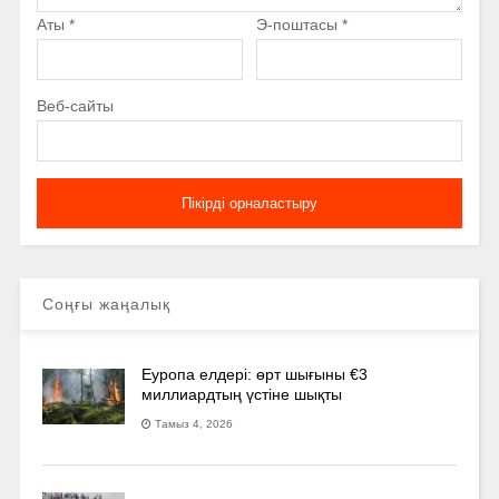
Аты
*
Э-поштасы
*
Веб-сайты
Соңғы жаңалық
Еуропа елдері: өрт шығыны €3
миллиардтың үстіне шықты
Тамыз 4, 2026