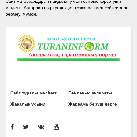
Сайт материалдарын пайдалану үшін сілтеме көрсетуіңіз
міндетті. Авторлар пікірі редакция көзқарасымен сәйкес келе
бермеуі мүмкін.
Сайт туралы мәлімет
Байланыс ақпараты
Жаңалық ұсыну
Жарнама берушілерге