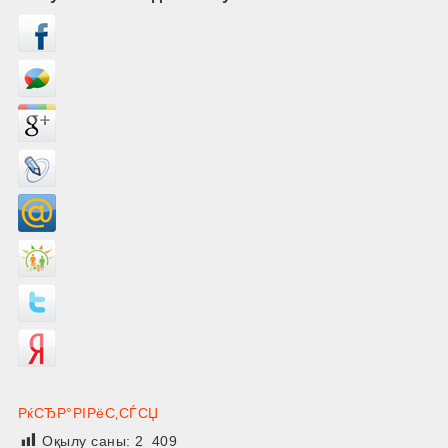
РќСЂР°РІРёС‚СЃСЏ
Оқылу саны:
2 409