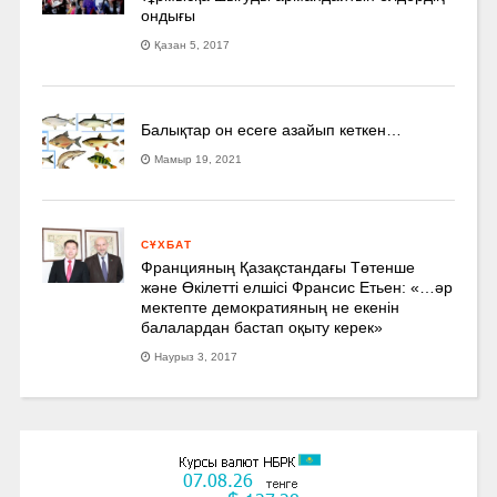
ондығы
Қазан 5, 2017
Балықтар он есеге азайып кеткен…
Мамыр 19, 2021
СҰХБАТ
Францияның Қазақстандағы Төтенше
және Өкілетті елшісі Франсис Етьен: «…әр
мектепте демократияның не екенін
балалардан бастап оқыту керек»
Наурыз 3, 2017