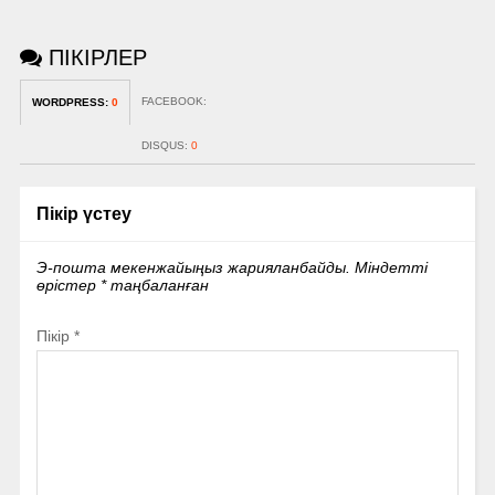
ПІКІРЛЕР
FACEBOOK:
WORDPRESS:
0
DISQUS:
0
Пікір үстеу
Э-пошта мекенжайыңыз жарияланбайды.
Міндетті
өрістер
*
таңбаланған
Пікір
*