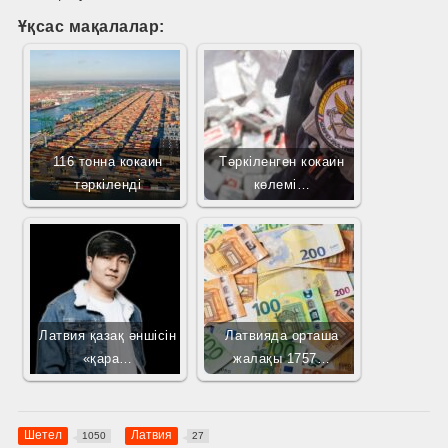
Ұқсас мақалалар:
116 тонна кокаин
Тәркіленген кокаин
тәркіленді
көлемі…
Латвия қазақ әншісін
Латвияда орташа
«қара…
жалақы 1757…
Шетел
Латвия
1050
27