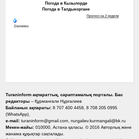
Погода в Кызылорде
Погода в Талдыкоргане
Прогноз на 2 недели
Gismeteo
Turaninform ақпараттық, сараптамалық порталы. Бас
редакторы
– Құрманғали Нұрғалиев
Байланыс ақпараты:
8 707 400 4458, 8 708 205 0995
(WhatsApp),
e-mail:
turaninform@gmail.com, nurgaliev.kurmangali@bk.ru
Мекен-жайы:
010000, Астана қаласы. © 2016 Авторлық және
жанама құқықтар сақталады.