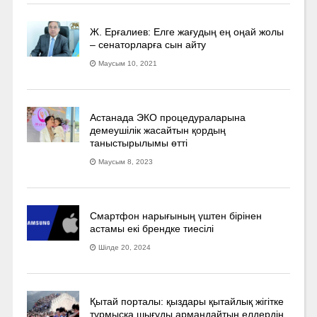
Ж. Ерғалиев: Елге жағудың ең оңай жолы
– сенаторларға сын айту
Маусым 10, 2021
Астанада ЭКО процедураларына
демеушілік жасайтын қордың
таныстырылымы өтті
Маусым 8, 2023
Смартфон нарығының үштен бірінен
астамы екі брендке тиесілі
Шілде 20, 2024
Қытай порталы: қыздары қытайлық жігітке
тұрмысқа шығуды армандайтын елдердің