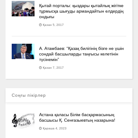
Қытай порталы: қыздары қытайлық жігітке
тұрмысқа шығуды армандайтын елдердің
ондығы
Қазан 5, 2017
А. Атамбаев: “Қазақ билігінің бізге не үшін
сондай басшыларды таңғысы келетінін
түсінемін”
Қазан 7, 2017
Соңғы пікірлер
Астана қаласы Білім басқармасының
басшысы Қ. Сенғазыевтың назарына!
Қараша 4, 2023