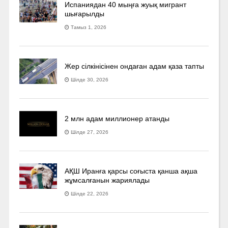
Испаниядан 40 мыңға жуық мигрант
шығарылды
Тамыз 1, 2026
Жер сілкінісінен ондаған адам қаза тапты
Шілде 30, 2026
2 млн адам миллионер атанды
Шілде 27, 2026
АҚШ Иранға қарсы соғыста қанша ақша
жұмсалғанын жариялады
Шілде 22, 2026