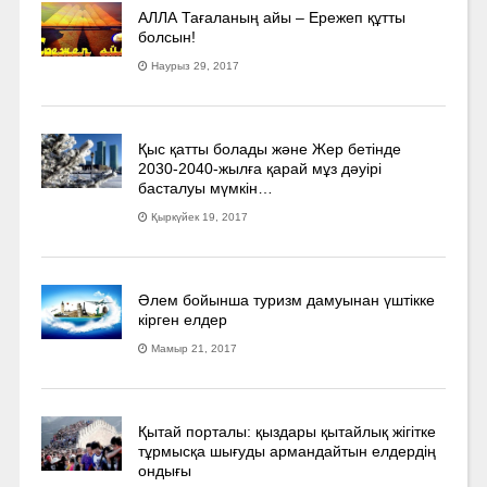
АЛЛА Тағаланың айы – Ережеп құтты
болсын!
Наурыз 29, 2017
Қыс қатты болады және Жер бетінде
2030-2040­-жылға қарай мұз дәуірі
басталуы мүмкін…
Қыркүйек 19, 2017
Әлем бойынша туризм дамуынан үштікке
кірген елдер
Мамыр 21, 2017
Қытай порталы: қыздары қытайлық жігітке
тұрмысқа шығуды армандайтын елдердің
ондығы