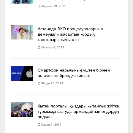
Маусым 10, 2021
Астанада ЭКО процедураларына
демеушілік жасайтын қордың
таныстырылымы өтті
Маусым 8, 2023
Смартфон нарығының үштен бірінен
астамы екі брендке тиесілі
Шілде 20, 2024
Қытай порталы: қыздары қытайлық жігітке
тұрмысқа шығуды армандайтын елдердің
ондығы
Қазан 5, 2017