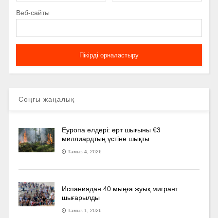
Веб-сайты
Соңғы жаңалық
Еуропа елдері: өрт шығыны €3
миллиардтың үстіне шықты
Тамыз 4, 2026
Испаниядан 40 мыңға жуық мигрант
шығарылды
Тамыз 1, 2026