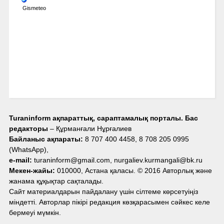
Gismeteo
Turaninform ақпараттық, сараптамалық порталы. Бас
редакторы
– Құрманғали Нұрғалиев
Байланыс ақпараты:
8 707 400 4458, 8 708 205 0995
(WhatsApp),
e-mail:
turaninform@gmail.com, nurgaliev.kurmangali@bk.ru
Мекен-жайы:
010000, Астана қаласы. © 2016 Авторлық және
жанама құқықтар сақталады.
Сайт материалдарын пайдалану үшін сілтеме көрсетуіңіз
міндетті. Авторлар пікірі редакция көзқарасымен сәйкес келе
бермеуі мүмкін.