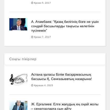
Қазан 5, 2017
А. Атамбаев: “Қазақ билігінің бізге не үшін
сондай басшыларды таңғысы келетінін
түсінемін”
Қазан 7, 2017
Соңғы пікірлер
Астана қаласы Білім басқармасының
басшысы Қ. Сенғазыевтың назарына!
Қараша 4, 2023
Ж. Ерғалиев: Елге жағудың ең оңай жолы
– сенаторларға сын айту