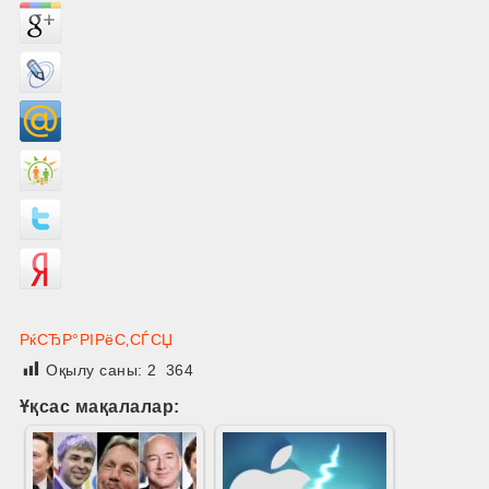
РќСЂР°РІРёС‚СЃСЏ
Оқылу саны:
2 364
Ұқсас мақалалар: