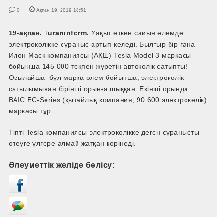
0
Ақпан 19, 2019 18:51
19-ақпан. Turaninform.
Уақыт өткен сайын әлемде
электрокөлікке сұраныс артып келеді. Былтыр бір ғана
Илон Маск компаниясы (АҚШ) Tesla Model 3 маркасы
бойынша 145 000 тоқпен жүретін автокөлік сатыпты!
Осылайша, бұл марка әлем бойынша, электрокөлік
сатылымынан бірінші орынға шыққан. Екінші орында
BAIC EC-Series (қытайлық компания, 90 600 электрокөлік)
маркасы тұр.
Тіпті Tesla компаниясы электрокөлікке деген сұранысты
өтеуге үлгере алмай жатқан көрінеді.
Әлеуметтік желіде бөлісу: