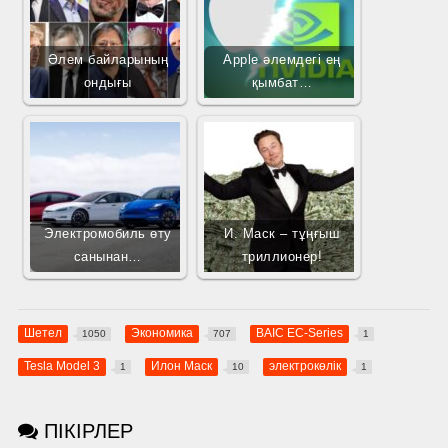
Әлем байларының
Apple әлемдегі ең
ондығы
қымбат…
Электромобиль өту
И. Маск – тұңғыш
санынан…
триллионер!
Шетел
Экономика
BAIC EC-Series
1050
707
1
Tesla Model 3
Илон Маск
электрокөлік
1
10
1
ПІКІРЛЕР