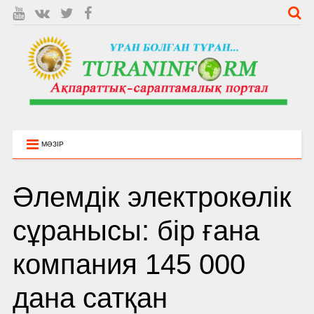
МӘЗІР
Әлемдік электрокөлік
сұранысы: бір ғана
компания 145 000
дана сатқан