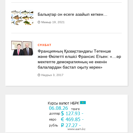
Балықтар он есеге азайып кеткен…
Мамыр 19, 2021
СҰХБАТ
Францияның Қазақстандағы Төтенше
және Өкілетті елшісі Франсис Етьен: «…әр
мектепте демократияның не екенін
балалардан бастап оқыту керек»
Наурыз 3, 2017