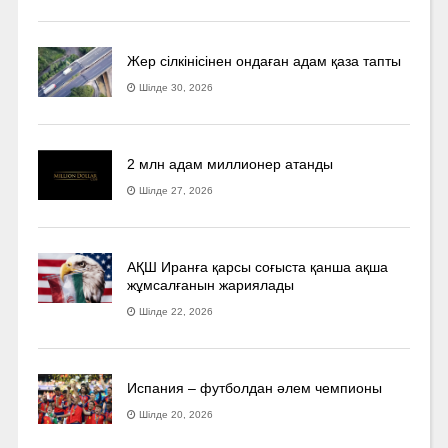
Жер сілкінісінен ондаған адам қаза тапты
Шілде 30, 2026
2 млн адам миллионер атанды
Шілде 27, 2026
АҚШ Иранға қарсы соғыста қанша ақша
жұмсалғанын жариялады
Шілде 22, 2026
Испания – футболдан әлем чемпионы
Шілде 20, 2026