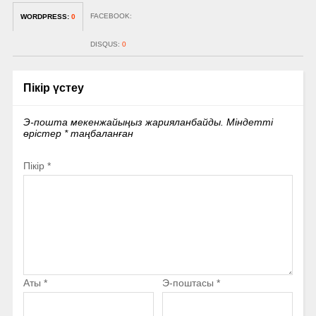
FACEBOOK:
WORDPRESS:
0
DISQUS:
0
Пікір үстеу
Э-пошта мекенжайыңыз жарияланбайды.
Міндетті
өрістер
*
таңбаланған
Пікір
*
Аты
*
Э-поштасы
*