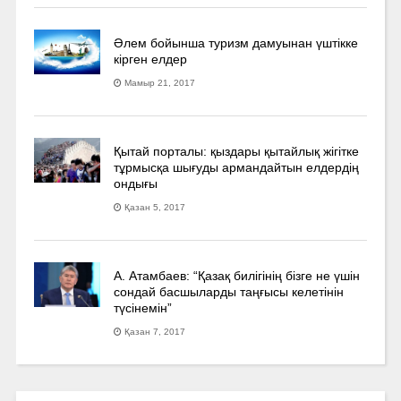
Әлем бойынша туризм дамуынан үштікке
кірген елдер
Мамыр 21, 2017
Қытай порталы: қыздары қытайлық жігітке
тұрмысқа шығуды армандайтын елдердің
ондығы
Қазан 5, 2017
А. Атамбаев: “Қазақ билігінің бізге не үшін
сондай басшыларды таңғысы келетінін
түсінемін”
Қазан 7, 2017