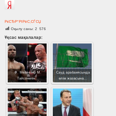
РќСЂР°РІРёС‚СЃСЏ
Оқылу саны:
2 576
Ұқсас мақалалар:
Ф. Мейвезер М.
Сауд арабаиясында
Тайсонмен…
өлім жазасына…