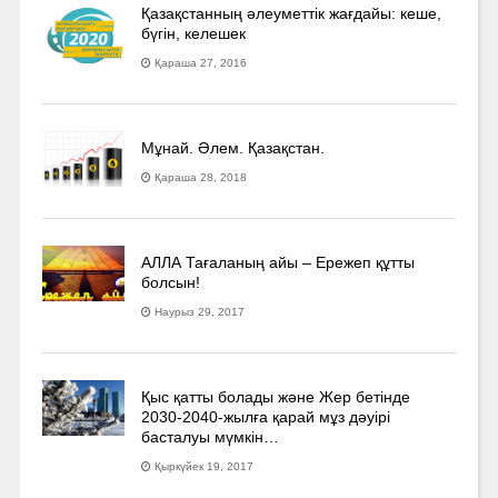
Қазақстанның әлеуметтік жағдайы: кеше,
бүгін, келешек
Қараша 27, 2016
Мұнай. Әлем. Қазақстан.
Қараша 28, 2018
АЛЛА Тағаланың айы – Ережеп құтты
болсын!
Наурыз 29, 2017
Қыс қатты болады және Жер бетінде
2030-2040­-жылға қарай мұз дәуірі
басталуы мүмкін…
Қыркүйек 19, 2017