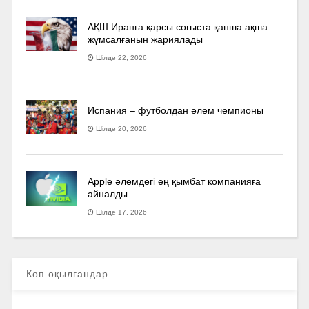
АҚШ Иранға қарсы соғыста қанша ақша
жұмсалғанын жариялады
Шілде 22, 2026
Испания – футболдан әлем чемпионы
Шілде 20, 2026
Apple әлемдегі ең қымбат компанияға
айналды
Шілде 17, 2026
Көп оқылғандар