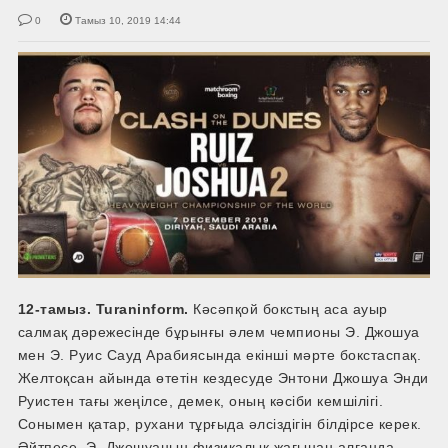
0
Тамыз 10, 2019 14:44
12-тамыз. Turaninform.
Кәсәпқой бокстың аса ауыр
салмақ дәрежесінде бұрынғы әлем чемпионы Э. Джошуа
мен Э. Руис Сауд Арабиясында екінші мәрте бокстаспақ.
Желтоқсан айында өтетін кездесуде Энтони Джошуа Энди
Руистен тағы жеңілсе, демек, оның кәсіби кемшілігі.
Сонымен қатар, рухани тұрғыда әлсіздігін білдірсе керек.
Әйтпесе, Э. Джошуаның физикалық жағынан алғанда