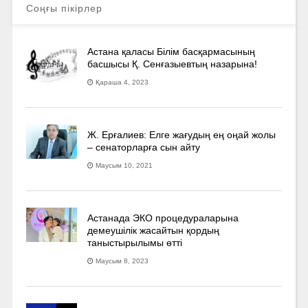
Соңғы пікірлер
Астана қаласы Білім басқармасының
басшысы Қ. Сенғазыевтың назарына!
Қараша 4, 2023
Ж. Ерғалиев: Елге жағудың ең оңай жолы
– сенаторларға сын айту
Маусым 10, 2021
Астанада ЭКО процедураларына
демеушілік жасайтын қордың
таныстырылымы өтті
Маусым 8, 2023