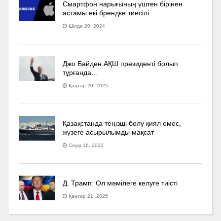
Смартфон нарығының үштен бірінен
астамы екі брендке тиесілі
Шілде 20, 2024
Джо Байден АҚШ президенті болып
тұрғанда…
Қаңтар 20, 2025
Қазақстанда теңізші болу қиял емес,
жүзеге асырылымды мақсат
Сәуір 16, 2022
Д. Трамп: Ол мәмілеге келуге тиісті
Қаңтар 21, 2025