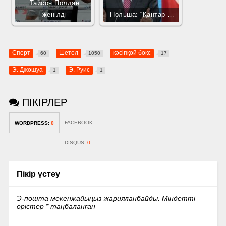
Тайсон Полдан
жеңілді
Польша: “Қаңтар”…
Спорт
Шетел
кәсіпқой бокс
60
1050
17
Э. Джошуа
Э. Руис
1
1
ПІКІРЛЕР
FACEBOOK:
WORDPRESS:
0
DISQUS:
0
Пікір үстеу
Э-пошта мекенжайыңыз жарияланбайды.
Міндетті
өрістер
*
таңбаланған