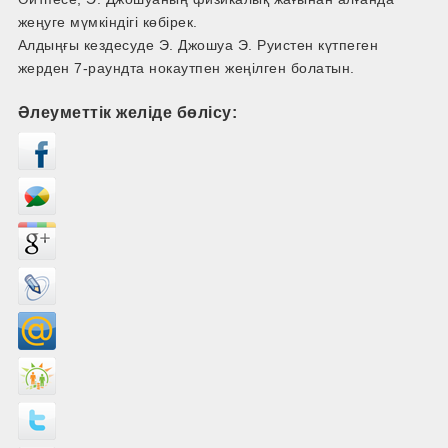
жеңуге мүмкіндігі көбірек.
Алдыңғы кездесуде Э. Джошуа Э. Руистен күтпеген
жерден 7-раундта нокаутпен жеңілген болатын.
Әлеуметтік желіде бөлісу: