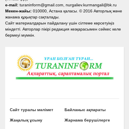
e-mail:
turaninform@gmail.com, nurgaliev.kurmangali@bk.ru
Мекен-жайы:
010000, Астана қаласы. © 2016 Авторлық және
жанама құқықтар сақталады.
Сайт материалдарын пайдалану үшін сілтеме көрсетуіңіз
міндетті. Авторлар пікірі редакция көзқарасымен сәйкес келе
бермеуі мүмкін.
Сайт туралы мәлімет
Байланыс ақпараты
Жаңалық ұсыну
Жарнама берушілерге