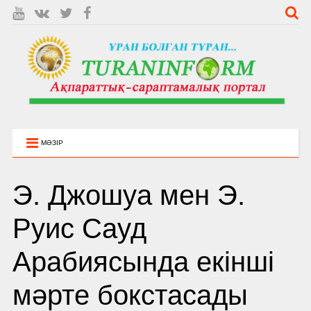
МӘЗІР
Э. Джошуа мен Э.
Руис Сауд
Арабиясында екінші
мәрте бокстасады