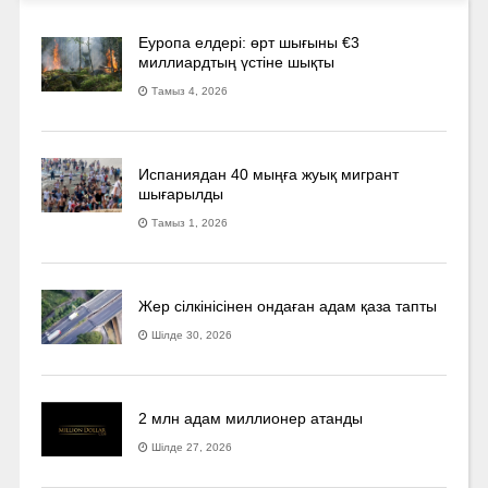
Еуропа елдері: өрт шығыны €3
миллиардтың үстіне шықты
Тамыз 4, 2026
Испаниядан 40 мыңға жуық мигрант
шығарылды
Тамыз 1, 2026
Жер сілкінісінен ондаған адам қаза тапты
Шілде 30, 2026
2 млн адам миллионер атанды
Шілде 27, 2026