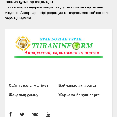
жанама құқықтар сақталады.
Сайт материалдарын пайдалану үшін сілтеме көрсетуіңіз
міндетті. Авторлар пікірі редакция көзқарасымен сәйкес келе
бермеуі мүмкін.
Сайт туралы мәлімет
Байланыс ақпараты
Жаңалық ұсыну
Жарнама берушілерге