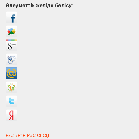
Әлеуметтік желіде бөлісу:
РќСЂР°РІРёС‚СЃСЏ