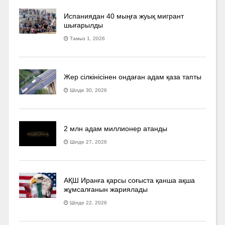
Испаниядан 40 мыңға жуық мигрант
шығарылды
Тамыз 1, 2026
Жер сілкінісінен ондаған адам қаза тапты
Шілде 30, 2026
2 млн адам миллионер атанды
Шілде 27, 2026
АҚШ Иранға қарсы соғыста қанша ақша
жұмсалғанын жариялады
Шілде 22, 2026