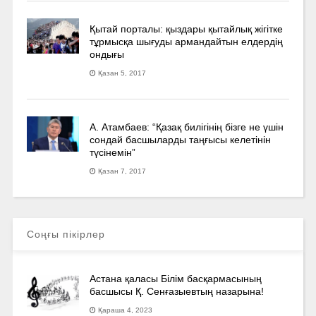
Қытай порталы: қыздары қытайлық жігітке
тұрмысқа шығуды армандайтын елдердің
ондығы
Қазан 5, 2017
А. Атамбаев: “Қазақ билігінің бізге не үшін
сондай басшыларды таңғысы келетінін
түсінемін”
Қазан 7, 2017
Соңғы пікірлер
Астана қаласы Білім басқармасының
басшысы Қ. Сенғазыевтың назарына!
Қараша 4, 2023