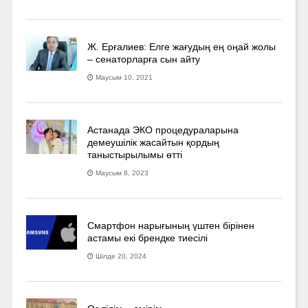
Ж. Ерғалиев: Елге жағудың ең оңай жолы
– сенаторларға сын айту
Маусым 10, 2021
Астанада ЭКО процедураларына
демеушілік жасайтын қордың
таныстырылымы өтті
Маусым 8, 2023
Смартфон нарығының үштен бірінен
астамы екі брендке тиесілі
Шілде 20, 2024