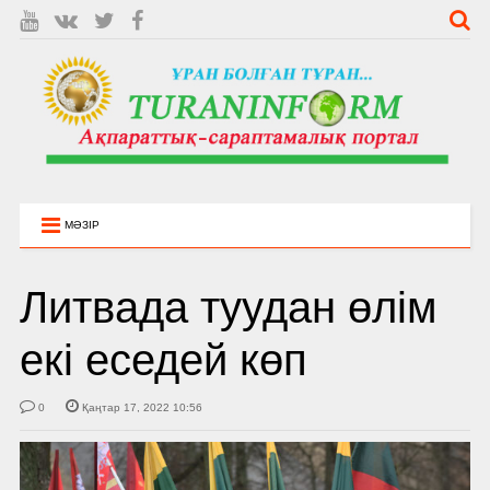
МӘЗІР
Литвада туудан өлім
екі еседей көп
0
Қаңтар 17, 2022 10:56