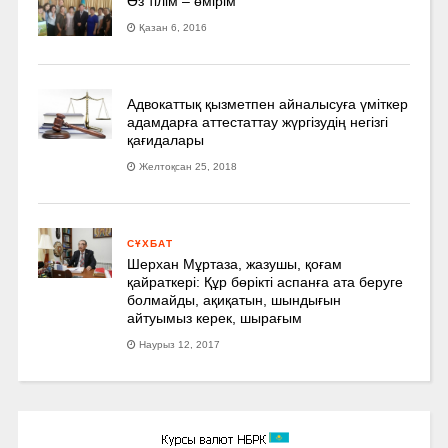
Өз тілім – өмірім
Қазан 6, 2016
Адвокаттық қызметпен айналысуға үмiткер
адамдарға аттестаттау жүргізудің негізгі
қағидалары
Желтоқсан 25, 2018
СҰХБАТ
Шерхан Мұртаза, жазушы, қоғам
қайраткері: Құр бөрікті аспанға ата беруге
болмайды, ақиқатын, шындығын
айтуымыз керек, шырағым
Наурыз 12, 2017