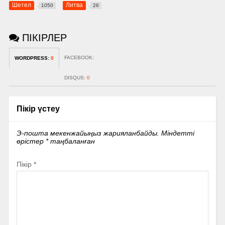
Шетел
Литва
1050
26
ПІКІРЛЕР
FACEBOOK:
WORDPRESS:
0
DISQUS:
0
Пікір үстеу
Э-пошта мекенжайыңыз жарияланбайды.
Міндетті
өрістер
*
таңбаланған
Пікір
*