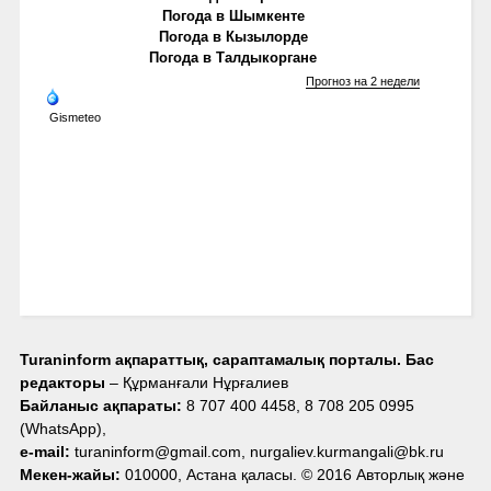
Погода в Шымкенте
Погода в Кызылорде
Погода в Талдыкоргане
Прогноз на 2 недели
Gismeteo
Turaninform ақпараттық, сараптамалық порталы. Бас
редакторы
– Құрманғали Нұрғалиев
Байланыс ақпараты:
8 707 400 4458, 8 708 205 0995
(WhatsApp),
e-mail:
turaninform@gmail.com, nurgaliev.kurmangali@bk.ru
Мекен-жайы:
010000, Астана қаласы. © 2016 Авторлық және