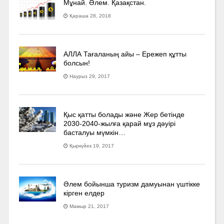
Мұнай. Әлем. Қазақстан.
Қараша 28, 2018
АЛЛА Тағаланың айы – Ережеп құтты
болсын!
Наурыз 29, 2017
Қыс қатты болады және Жер бетінде
2030-2040­-жылға қарай мұз дәуірі
басталуы мүмкін…
Қыркүйек 19, 2017
Әлем бойынша туризм дамуынан үштікке
кірген елдер
Мамыр 21, 2017