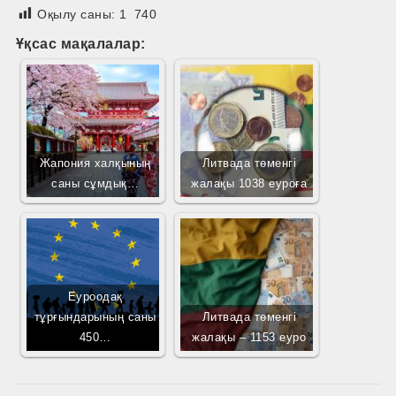
Оқылу саны:
1 740
Ұқсас мақалалар:
Жапония халқының
Литвада төменгі
саны сұмдық…
жалақы 1038 еуроға
Еуроодақ
тұрғындарының саны
Литвада төменгі
450…
жалақы – 1153 еуро