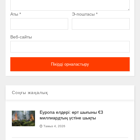
Аты
*
Э-поштасы
*
Веб-сайты
Соңғы жаңалық
Еуропа елдері: өрт шығыны €3
миллиардтың үстіне шықты
Тамыз 4, 2026