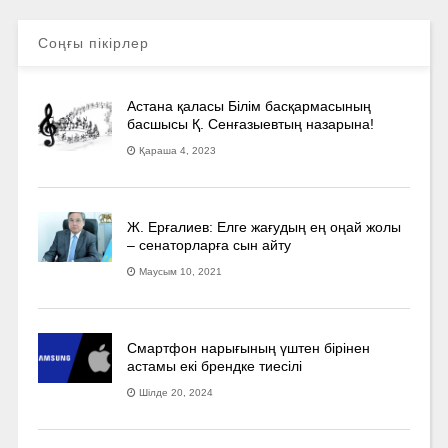
Соңғы пікірлер
Астана қаласы Білім басқармасының
басшысы Қ. Сенғазыевтың назарына!
Қараша 4, 2023
Ж. Ерғалиев: Елге жағудың ең оңай жолы
– сенаторларға сын айту
Маусым 10, 2021
Смартфон нарығының үштен бірінен
астамы екі брендке тиесілі
Шілде 20, 2024