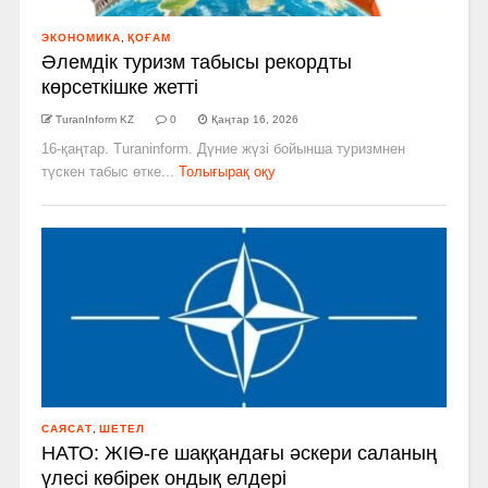
ЭКОНОМИКА
,
ҚОҒАМ
Әлемдік туризм табысы рекордты
көрсеткішке жетті
TuranInform KZ
0
Қаңтар 16, 2026
16-қаңтар. Turaninform. Дүние жүзі бойынша туризмнен
түскен табыс өтке...
Толығырақ оқу
САЯСАТ
,
ШЕТЕЛ
НАТО: ЖІӨ-ге шаққандағы әскери саланың
үлесі көбірек ондық елдері