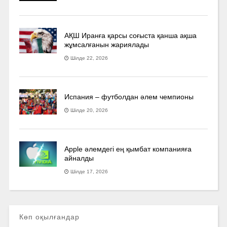
АҚШ Иранға қарсы соғыста қанша ақша
жұмсалғанын жариялады
Шілде 22, 2026
Испания – футболдан әлем чемпионы
Шілде 20, 2026
Apple әлемдегі ең қымбат компанияға
айналды
Шілде 17, 2026
Көп оқылғандар