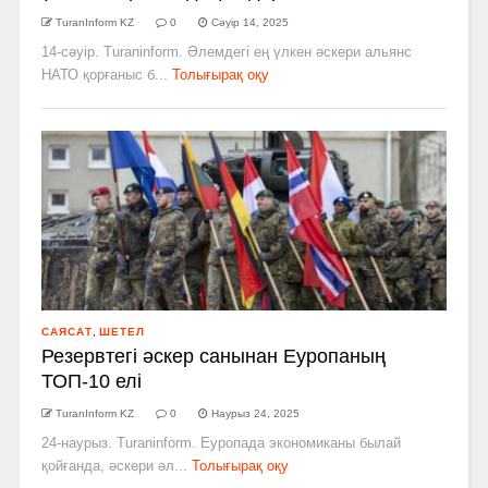
TuranInform KZ
0
Сәуір 14, 2025
14-сәуір. Turaninform. Әлемдегі ең үлкен әскери альянс
НАТО қорғаныс б...
Толығырақ оқу
САЯСАТ
,
ШЕТЕЛ
Резервтегі әскер санынан Еуропаның
ТОП-10 елі
TuranInform KZ
0
Наурыз 24, 2025
24-наурыз. Turaninform. Еуропада экономиканы былай
қойғанда, әскери әл...
Толығырақ оқу