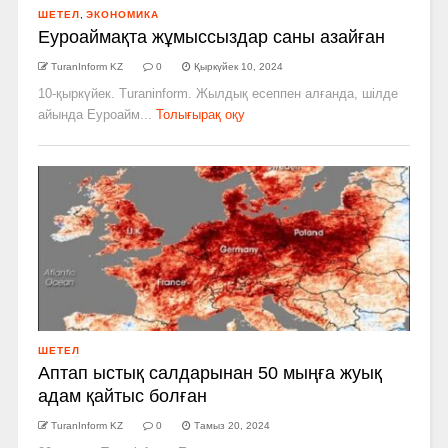
ШЕТЕЛ
,
ЭКОНОМИКА
Еуроаймақта жұмыссыздар саны азайған
TuranInform KZ
0
Қыркүйек 10, 2024
10-қыркүйек. Turaninform. Жылдық есеппен алғанда, шілде
айында Еуроайм...
Толығырақ оқу
ШЕТЕЛ
Аптап ыстық салдарынан 50 мыңға жуық
адам қайтыс болған
TuranInform KZ
0
Тамыз 20, 2024