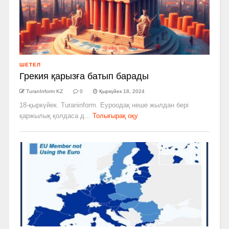
ШЕТЕЛ
Грекия қарызға батып барады
TuranInform KZ
0
Қыркүйек 18, 2024
18-қыркүйек. Turaninform. Еуроодақ неше жылдан бері
қаржылық қолдаса д...
Толығырақ оқу