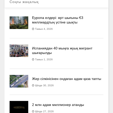
Соңғы жаңалық
Еуропа елдері: өрт шығыны €3
миллиардтың үстіне шықты
Тамыз 4, 2026
Испаниядан 40 мыңға жуық мигрант
шығарылды
Тамыз 1, 2026
Жер сілкінісінен ондаған адам қаза тапты
Шілде 30, 2026
2 млн адам миллионер атанды
Шілде 27, 2026