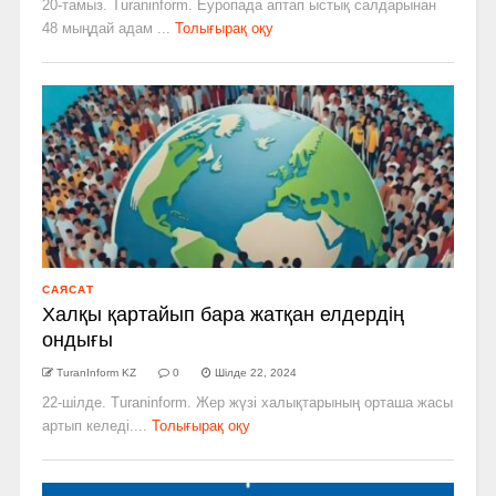
20-тамыз. Turaninform. Еуропада аптап ыстық салдарынан
48 мыңдай адам ...
Толығырақ оқу
САЯСАТ
Халқы қартайып бара жатқан елдердің
ондығы
TuranInform KZ
0
Шілде 22, 2024
22-шілде. Turaninform. Жер жүзі халықтарының орташа жасы
артып келеді....
Толығырақ оқу