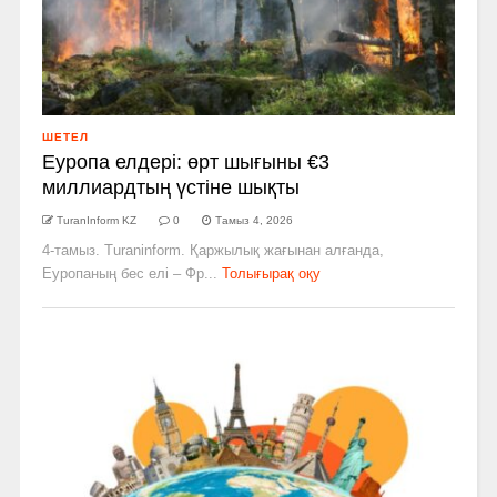
ШЕТЕЛ
Еуропа елдері: өрт шығыны €3
миллиардтың үстіне шықты
TuranInform KZ
0
Тамыз 4, 2026
4-тамыз. Turaninform. Қаржылық жағынан алғанда,
Еуропаның бес елі – Фр...
Толығырақ оқу