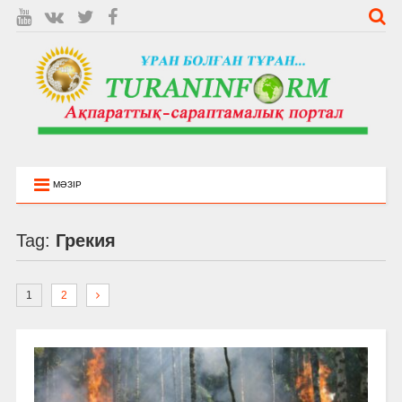
МӘЗІР
Tag:
Грекия
1
2