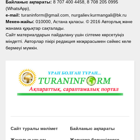
Байланыс ақпараты:
8 707 400 4458, 8 708 205 0995
(WhatsApp),
e-mail:
turaninform@gmail.com, nurgaliev.kurmangali@bk.ru
Мекен-жайы:
010000, Астана қаласы. © 2016 Авторлық және
жанама құқықтар сақталады.
Сайт материалдарын пайдалану үшін сілтеме көрсетуіңіз
міндетті. Авторлар пікірі редакция көзқарасымен сәйкес келе
бермеуі мүмкін.
Сайт туралы мәлімет
Байланыс ақпараты
Жаңалық ұсыну
Жарнама берушілерге