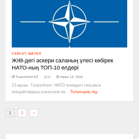
САЯСАТ
,
ШЕТЕЛ
ЖІӨ-дегі әскери саланың үлесі көбірек
НАТО-ның ТОП-10 елдері
TuranInform KZ
0
Ақпан 13, 2024
13-ақпан. Turaninform. НАТО әлемдегі геосаяси
жағдайлардың ушығуына ба...
Толығырақ оқу
1
2