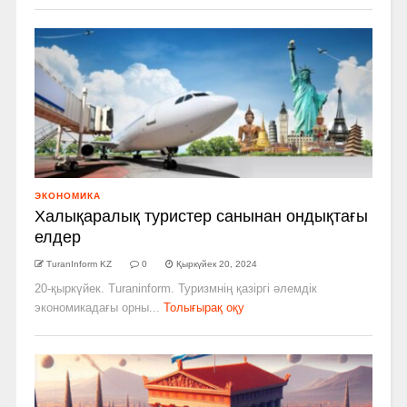
ЭКОНОМИКА
Халықаралық туристер санынан ондықтағы
елдер
TuranInform KZ
0
Қыркүйек 20, 2024
20-қыркүйек. Turaninform. Туризмнің қазіргі әлемдік
экономикадағы орны...
Толығырақ оқу