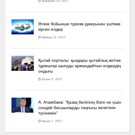
Қыркүйек 19, 2017
Әлем бойынша туризм дамуынан үштікке
кірген елдер
Мамыр 21, 2017
Қытай порталы: қыздары қытайлық жігітке
тұрмысқа шығуды армандайтын елдердің
ондығы
Қазан 5, 2017
А. Атамбаев: “Қазақ билігінің бізге не үшін
сондай басшыларды таңғысы келетінін
түсінемін”
Қазан 7, 2017