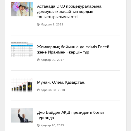
Астанада ЭКО процедураларына
демеушілік жасайтын қордың
таныстырылымы өтті
Маусым 8, 2023
Жемқорлық бойынша да еліміз Ресей
және Иранмен «көрші» тұр
Қаңтар 30, 2017
Мұнай. Әлем. Қазақстан.
Қараша 28, 2018
Джо Байден АҚШ президенті болып
тұрғанда…
Қаңтар 20, 2025