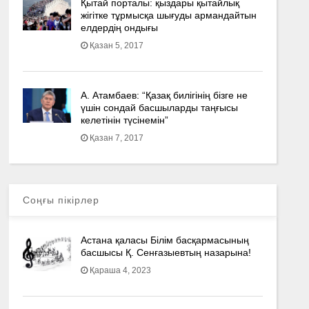
Қытай порталы: қыздары қытайлық
жігітке тұрмысқа шығуды армандайтын
елдердің ондығы
Қазан 5, 2017
А. Атамбаев: “Қазақ билігінің бізге не
үшін сондай басшыларды таңғысы
келетінін түсінемін”
Қазан 7, 2017
Соңғы пікірлер
Астана қаласы Білім басқармасының
басшысы Қ. Сенғазыевтың назарына!
Қараша 4, 2023