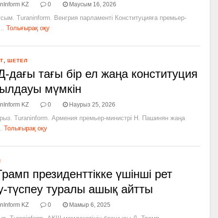
nInform KZ
0
Маусым 16, 2026
сым. Turaninform. Венгрия парламенті Конституцияға премьер-
..
Толығырақ оқу
,
Т
ШЕТЕЛ
-дағы тағы бір ел жаңа конституция
ылдауы мүмкін
nInform KZ
0
Наурыз 25, 2026
рыз. Turaninform. Армения премьер-министрі Н. Пашинян жаңа
.
Толығырақ оқу
Л
Трамп президенттікке үшінші рет
у-түспеу туралы ашық айтты
nInform KZ
0
Мамыр 6, 2025