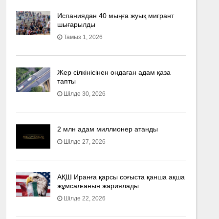
Испаниядан 40 мыңға жуық мигрант
шығарылды
Тамыз 1, 2026
Жер сілкінісінен ондаған адам қаза
тапты
Шілде 30, 2026
2 млн адам миллионер атанды
Шілде 27, 2026
АҚШ Иранға қарсы соғыста қанша ақша
жұмсалғанын жариялады
Шілде 22, 2026