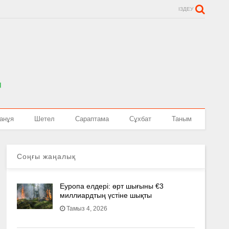
ІЗДЕУ
анұя
Шетел
Сараптама
Сұхбат
Таным
Соңғы жаңалық
Еуропа елдері: өрт шығыны €3
миллиардтың үстіне шықты
Тамыз 4, 2026