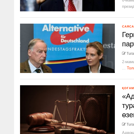
6-мамы
презид
САЯСА
Гер
пар
Tura
2-мамы
...
Тол
ҚОҒАМ
«Ад
тур
өзек
Tura
Адвок