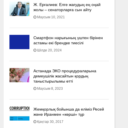
Ж. Ерғалиев: Елге жағудың ең оңай
жолы – сенаторларға сын айту
Маусым 10, 2021
Смартфон нарығының үштен бірінен
астамы екі брендке тиесілі
Шілде 20, 2024
Астанада ЭКО процедураларына
демеушілік жасайтын қордың
таныстырылымы өтті
Маусым 8, 2023
Жемқорлық бойынша да еліміз Ресей
және Иранмен «көрші» тұр
Қаңтар 30, 2017