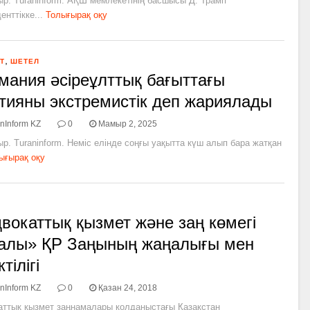
р. Turaninform. АҚШ мемлекетінің басшысы Д. Трамп
енттікке...
Толығырақ оқу
,
Т
ШЕТЕЛ
мания әсіреұлттық бағыттағы
тияны экстремистік деп жариялады
nInform KZ
0
Мамыр 2, 2025
р. Turaninform. Неміс елінде соңғы уақытта күш алып бара жатқан
ығырақ оқу
вокаттық қызмет және заң көмегі
алы» ҚР Заңының жаңалығы мен
тілігі
nInform KZ
0
Қазан 24, 2018
аттық қызмет заңнамалары қолданыстағы Қазақстан