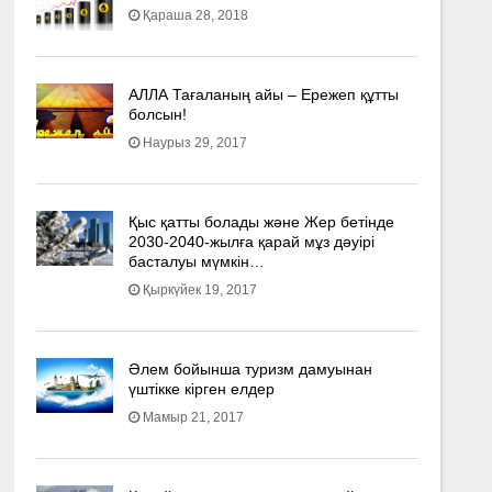
Қараша 28, 2018
АЛЛА Тағаланың айы – Ережеп құтты
болсын!
Наурыз 29, 2017
Қыс қатты болады және Жер бетінде
2030-2040­-жылға қарай мұз дәуірі
басталуы мүмкін…
Қыркүйек 19, 2017
Әлем бойынша туризм дамуынан
үштікке кірген елдер
Мамыр 21, 2017