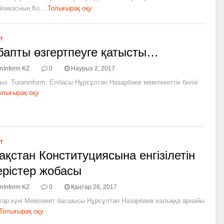
ликасның Ко...
Толығырақ оқу
Т
бапты өзгертпеуге қатысты…
nInform KZ
0
Наурыз 2, 2017
ыз. Turaninform. Елбасы Нұрсұлтан Назарбаев мемлекеттік билік
олығырақ оқу
Т
ақстан Конституциясына енгізілетін
ерістер жобасы
nInform KZ
0
Қаңтар 26, 2017
ңтар күні Мемлекет басшысы Нұрсұлтан Назарбаев халыққа арнайы
Толығырақ оқу