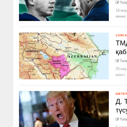
Tura
16-мау
минис.
САЯСА
ТМД
қаб
Tura
25-нау
конст..
ШЕТЕ
Д. 
түс
Tura