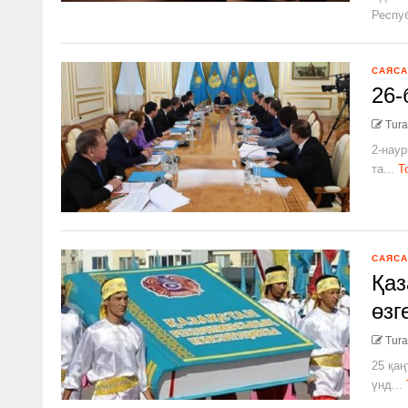
Респуб
САЯСА
26-
Tura
2-наур
та...
Т
САЯСА
Қаз
өзг
Tura
25 қа
үнд...