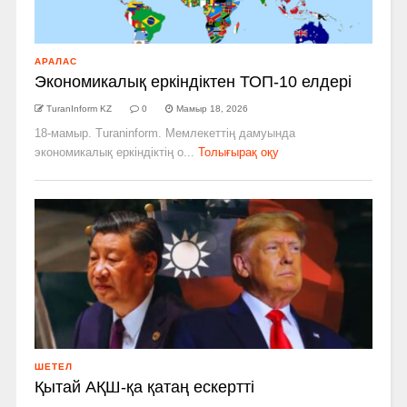
АРАЛАС
Экономикалық еркіндіктен ТОП-10 елдері
TuranInform KZ
0
Мамыр 18, 2026
18-мамыр. Turaninform. Мемлекеттің дамуында
экономикалық еркіндіктің о...
Толығырақ оқу
ШЕТЕЛ
Қытай АҚШ-қа қатаң ескертті