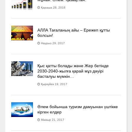
Қараша 28, 2018
АЛЛА Тағаланың айы – Ережеп құтты
болсын!
Наурыз 29, 2017
Қыс қатты болады және Жер бетінде
2030-2040­-жылға қарай мұз дәуірі
басталуы мүмкін…
Қыркүйек 19, 2017
Әлем бойынша туризм дамуынан үштікке
кірген елдер
Мамыр 21, 2017