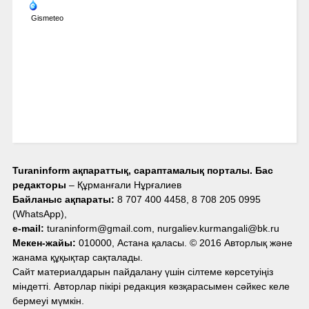
Gismeteo
Turaninform ақпараттық, сараптамалық порталы. Бас
редакторы
– Құрманғали Нұрғалиев
Байланыс ақпараты:
8 707 400 4458, 8 708 205 0995
(WhatsApp),
e-mail:
turaninform@gmail.com, nurgaliev.kurmangali@bk.ru
Мекен-жайы:
010000, Астана қаласы. © 2016 Авторлық және
жанама құқықтар сақталады.
Сайт материалдарын пайдалану үшін сілтеме көрсетуіңіз
міндетті. Авторлар пікірі редакция көзқарасымен сәйкес келе
бермеуі мүмкін.