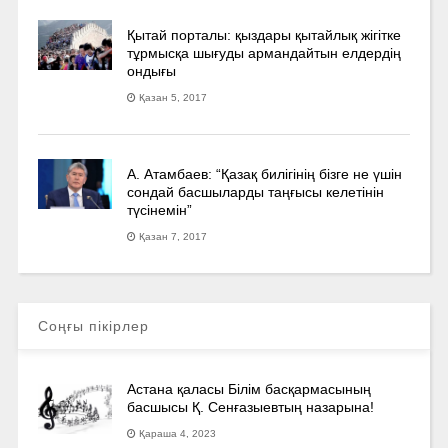
Қытай порталы: қыздары қытайлық жігітке
тұрмысқа шығуды армандайтын елдердің
ондығы
Қазан 5, 2017
А. Атамбаев: “Қазақ билігінің бізге не үшін
сондай басшыларды таңғысы келетінін
түсінемін”
Қазан 7, 2017
Соңғы пікірлер
Астана қаласы Білім басқармасының
басшысы Қ. Сенғазыевтың назарына!
Қараша 4, 2023