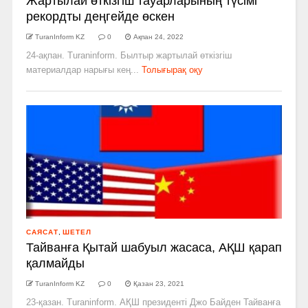
Жартылай өткізгіш тауарларының түсімі
рекордты деңгейде өскен
TuranInform KZ
0
Ақпан 24, 2022
24-ақпан. Turaninform. Былтыр жартылай өткізгіш
материалдар нарығы кең...
Толығырақ оқу
САЯСАТ
,
ШЕТЕЛ
Тайванға Қытай шабуыл жасаса, АҚШ қарап
қалмайды
TuranInform KZ
0
Қазан 23, 2021
23-қазан. Turaninform. АҚШ президенті Джо Байден Тайванға