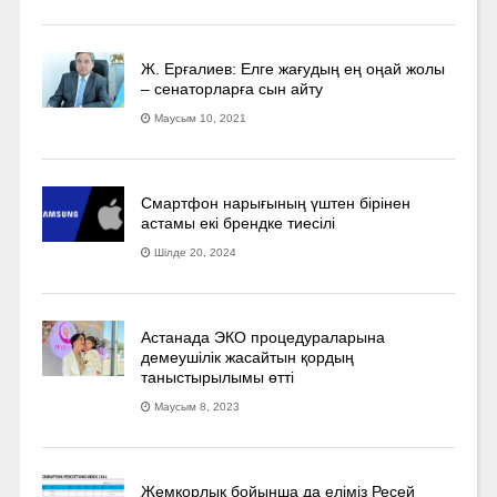
Ж. Ерғалиев: Елге жағудың ең оңай жолы
– сенаторларға сын айту
Маусым 10, 2021
Смартфон нарығының үштен бірінен
астамы екі брендке тиесілі
Шілде 20, 2024
Астанада ЭКО процедураларына
демеушілік жасайтын қордың
таныстырылымы өтті
Маусым 8, 2023
Жемқорлық бойынша да еліміз Ресей