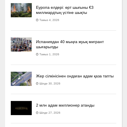
Еуропа елдері: өрт шығыны €3
миллиардтың үстіне шықты
Тамыз 4, 2026
Испаниядан 40 мыңға жуық мигрант
шығарылды
Тамыз 1, 2026
Жер сілкінісінен ондаған адам қаза тапты
Шілде 30, 2026
2 млн адам миллионер атанды
Шілде 27, 2026