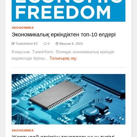
ЭКОНОМИКА
Экономикалық еркіндіктен топ-10 елдері
TuranInform KZ
0
Маусым 9, 2023
9-маусым. Turaninform. Әлемдік экономикалық еркіндік
индексінде бірінш...
Толығырақ оқу
ЭКОНОМИКА