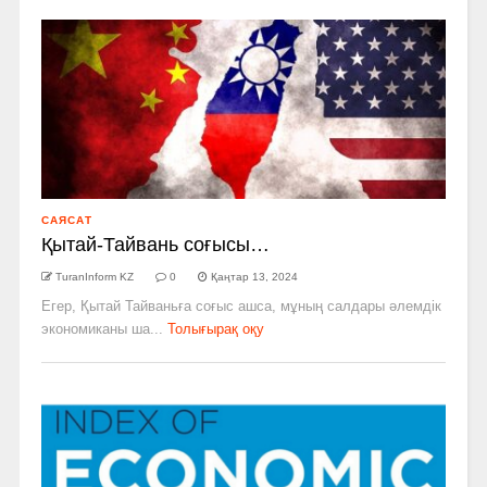
САЯСАТ
Қытай-Тайвань соғысы…
TuranInform KZ
0
Қаңтар 13, 2024
Егер, Қытай Тайваньға соғыс ашса, мұның салдары әлемдік
экономиканы ша...
Толығырақ оқу