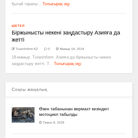
Қытай тарапы...
Толығырақ оқу
ШЕТЕЛ
Біржынысты некені заңдастыру Азияға да
жетті
TuranInform KZ
0
Мамыр 18, 2019
18-мамыр. Turaninform. Азияға да біржынысты некені
заңдастыру жетті. Т...
Толығырақ оқу
Соңғы жаңалық
Өзен табанынан вермахт кезіндегі
мотоцикл табылды
Тамыз 8, 2026