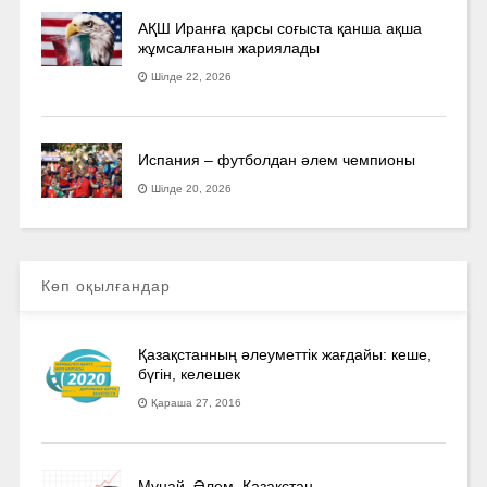
АҚШ Иранға қарсы соғыста қанша ақша
жұмсалғанын жариялады
Шілде 22, 2026
Испания – футболдан әлем чемпионы
Шілде 20, 2026
Көп оқылғандар
Қазақстанның әлеуметтік жағдайы: кеше,
бүгін, келешек
Қараша 27, 2016
Мұнай. Әлем. Қазақстан.