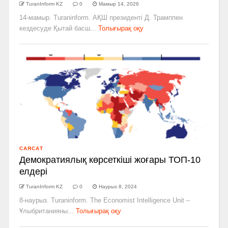
TuranInform KZ
0
Мамыр 14, 2026
14-мамыр. Turaninform. АҚШ президенті Д. Трамппен
кездесуде Қытай басш...
Толығырақ оқу
САЯСАТ
Демократиялық көрсеткіші жоғары ТОП-10
елдері
TuranInform KZ
0
Наурыз 8, 2024
8-наурыз. Turaninform. The Economist Intelligence Unit –
Ұлыбританияны...
Толығырақ оқу