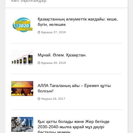
Көп оқылғандар
Қазақстанның әлеуметтік жағдайы: кеше,
бүгін, келешек
Қараша 27, 2016
Мұнай. Әлем. Қазақстан.
Қараша 28, 2018
АЛЛА Тағаланың айы – Ережеп құтты
болсын!
Наурыз 29, 2017
Қыс қатты болады және Жер бетінде
2030-2040­-жылға қарай мұз дәуірі
басталуы мүмкін…