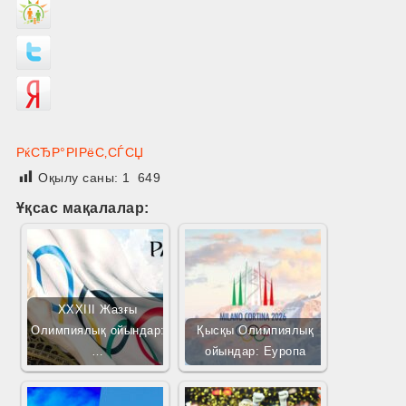
РќСЂР°РІРёС‚СЃСЏ
Оқылу саны:
1 649
Ұқсас мақалалар:
XXXIII Жазғы
Олимпиялық ойындар:
Қысқы Олимпиялық
…
ойындар: Еуропа