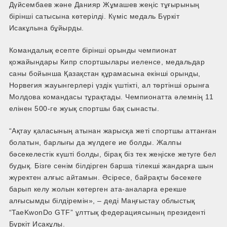
Дүйсембаев және Данияр Жұмашев жеңіс тұғырының
бірінші сатысына көтерілді. Күміс медаль Бүркіт
Исакұлына бұйырды.
Командалық есепте бірінші орынды чемпионат
қожайындары Кипр спортшылары иеленсе, медальдар
саны бойынша Қазақстан құрамасына екінші орынды,
Норвегия жауынгерлері үздік үштікті, ал төртінші орынға
Молдова командасы тұрақтады. Чемпионатта әлемнің 11
елінен 500-ге жуық спортшы бақ сынасты.
“Ақтау қаласының атынан жарысқа жеті спортшы аттанған
болатын, барлығы да жүлдеге ие болды. Жалпы
бәсекелестік күшті болды, бірақ біз тек жеңіске жетуге бел
будық. Бізге сенім білдірген барша тілекші жандарға шын
жүректен алғыс айтамын. Әсіресе, байрақты бәсекеге
барып келу жолын көтерген ата-аналарға ерекше
алғысымды білдіремін», – деді Маңғыстау облыстық
“TaeKwonDo GTF” ұлттық федерациясының президенті
Бүркіт Исакұлы.