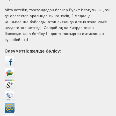
Айта кетейік, таэквондодан бапкер Бүркіт Исакұлының өзі
де ересектер арасында сынға түсіп, 2 медальді
қанжығасына байлады, атап айтқанда алтын және күміс
жүлдеге қол жеткізді. Сондай-ақ ол Кипрде өткен
бәсекеде қара белбеу ІІІ данға тапсырған емтиханнан
сүрінбей өтті.
Әлеуметтік желіде бөлісу: