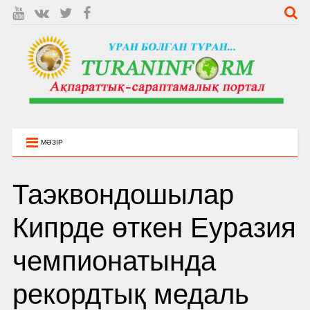
МӘЗІР
Таэквондошылар
Кипрде өткен Еуразия
чемпионатында
рекордтық медаль