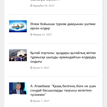
Қыркүйек 19, 2017
Әлем бойынша туризм дамуынан үштікке
кірген елдер
Мамыр 21, 2017
Қытай порталы: қыздары қытайлық жігітке
тұрмысқа шығуды армандайтын елдердің
ондығы
Қазан 5, 2017
А. Атамбаев: “Қазақ билігінің бізге не үшін
сондай басшыларды таңғысы келетінін
түсінемін”
Қазан 7, 2017