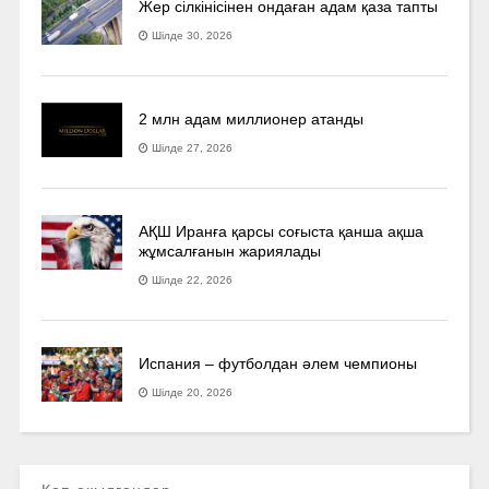
Жер сілкінісінен ондаған адам қаза тапты
Шілде 30, 2026
2 млн адам миллионер атанды
Шілде 27, 2026
АҚШ Иранға қарсы соғыста қанша ақша
жұмсалғанын жариялады
Шілде 22, 2026
Испания – футболдан әлем чемпионы
Шілде 20, 2026