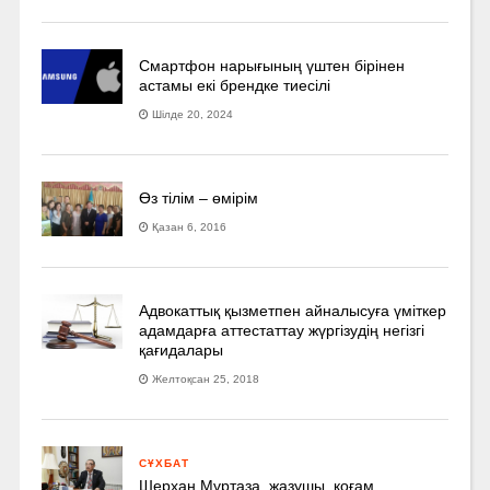
Смартфон нарығының үштен бірінен
астамы екі брендке тиесілі
Шілде 20, 2024
Өз тілім – өмірім
Қазан 6, 2016
Адвокаттық қызметпен айналысуға үмiткер
адамдарға аттестаттау жүргізудің негізгі
қағидалары
Желтоқсан 25, 2018
СҰХБАТ
Шерхан Мұртаза, жазушы, қоғам