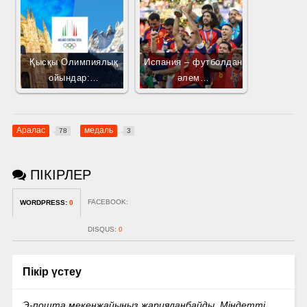
Қысқы Олимпиялық
Испания – футболдан
ойындар:…
әлем…
Аралас
медаль
78
3
ПІКІРЛЕР
FACEBOOK:
WORDPRESS:
0
DISQUS:
0
Пікір үстеу
Э-пошта мекенжайыңыз жарияланбайды.
Міндетті