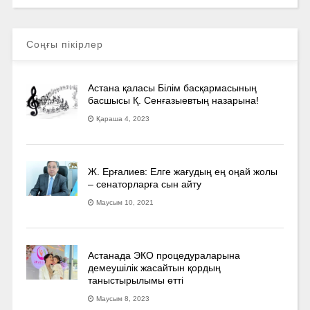
Соңғы пікірлер
Астана қаласы Білім басқармасының
басшысы Қ. Сенғазыевтың назарына!
Қараша 4, 2023
Ж. Ерғалиев: Елге жағудың ең оңай жолы
– сенаторларға сын айту
Маусым 10, 2021
Астанада ЭКО процедураларына
демеушілік жасайтын қордың
таныстырылымы өтті
Маусым 8, 2023