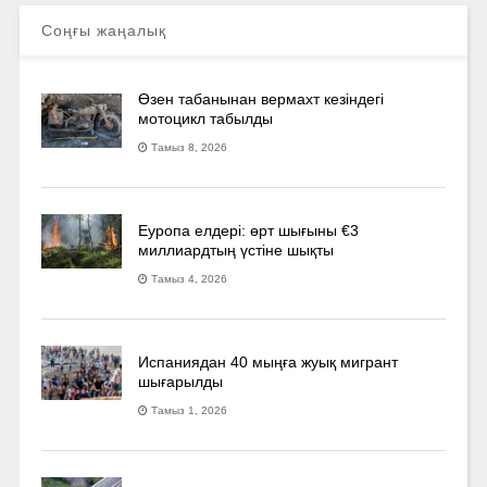
Соңғы жаңалық
Өзен табанынан вермахт кезіндегі
мотоцикл табылды
Тамыз 8, 2026
Еуропа елдері: өрт шығыны €3
миллиардтың үстіне шықты
Тамыз 4, 2026
Испаниядан 40 мыңға жуық мигрант
шығарылды
Тамыз 1, 2026