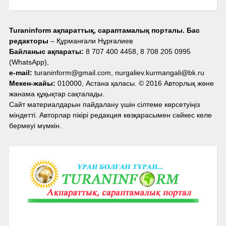
Turaninform ақпараттық, сараптамалық порталы. Бас
редакторы
– Құрманғали Нұрғалиев
Байланыс ақпараты:
8 707 400 4458, 8 708 205 0995
(WhatsApp),
e-mail:
turaninform@gmail.com, nurgaliev.kurmangali@bk.ru
Мекен-жайы:
010000, Астана қаласы. © 2016 Авторлық және
жанама құқықтар сақталады.
Сайт материалдарын пайдалану үшін сілтеме көрсетуіңіз
міндетті. Авторлар пікірі редакция көзқарасымен сәйкес келе
бермеуі мүмкін.