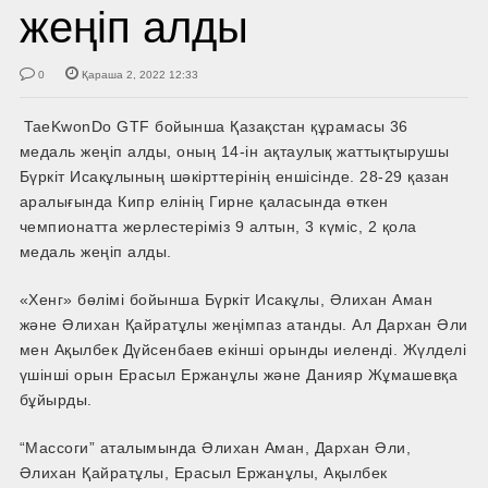
жеңіп алды
0
Қараша 2, 2022 12:33
TaeKwonDo GTF бойынша Қазақстан құрамасы 36
медаль жеңіп алды, оның 14-ін ақтаулық жаттықтырушы
Бүркіт Исакұлының шәкірттерінің еншісінде. 28-29 қазан
аралығында Кипр елінің Гирне қаласында өткен
чемпионатта жерлестеріміз 9 алтын, 3 күміс, 2 қола
медаль жеңіп алды.
«Хенг» бөлімі бойынша Бүркіт Исакұлы, Әлихан Аман
және Әлихан Қайратұлы жеңімпаз атанды. Ал Дархан Әли
мен Ақылбек Дүйсенбаев екінші орынды иеленді. Жүлделі
үшінші орын Ерасыл Ержанұлы және Данияр Жұмашевқа
бұйырды.
“Массоги” аталымында Әлихан Аман, Дархан Әли,
Әлихан Қайратұлы, Ерасыл Ержанұлы, Ақылбек