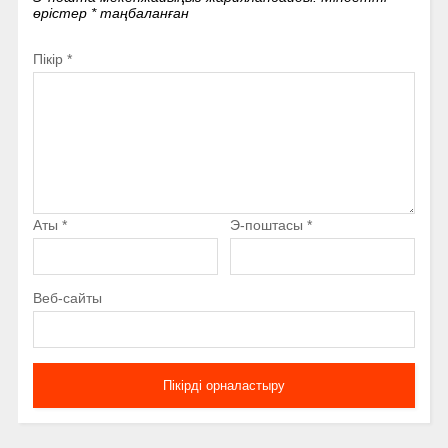
өрістер
*
таңбаланған
Пікір
*
Аты
*
Э-поштасы
*
Веб-сайты