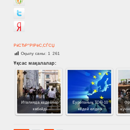
РќСЂР°РІРёС‚СЃСЏ
Оқылу саны:
1 261
Ұқсас мақалалар:
Италияда кедейлер
Еуропаның ТОП-10
Әр
көбейді
кедей елдері
күні