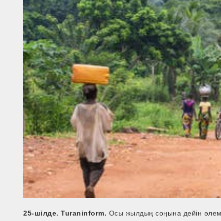
25-шілде. Turaninform.
Осы жылдың соңына дейін әлем