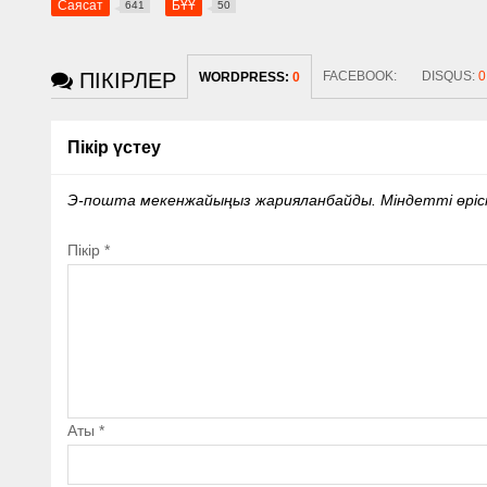
Саясат
БҰҰ
641
50
ПІКІРЛЕР
FACEBOOK:
DISQUS:
0
WORDPRESS:
0
Пікір үстеу
Э-пошта мекенжайыңыз жарияланбайды.
Міндетті өрі
Пікір
*
Аты
*