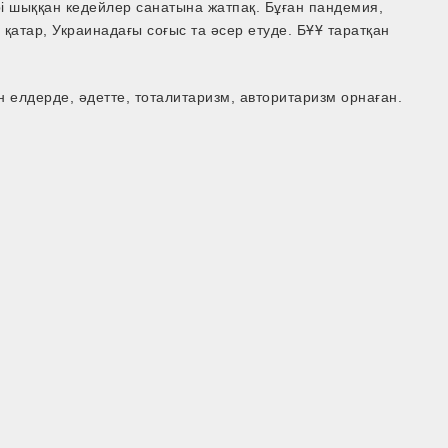
і шыққан кедейлер санатына жатпақ. Бұған пандемия,
қатар, Украинадағы соғыс та әсер етуде. БҰҰ таратқан
н елдерде, әдетте, тоталитаризм, авторитаризм орнаған.