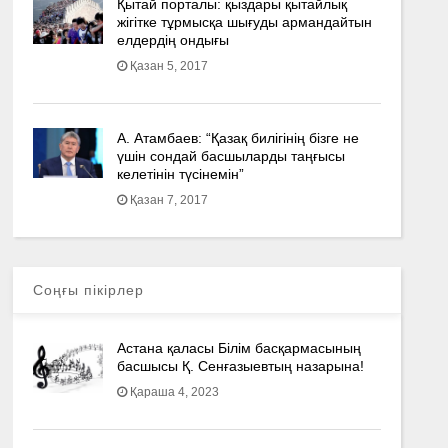
Қытай порталы: қыздары қытайлық
жігітке тұрмысқа шығуды армандайтын
елдердің ондығы
Қазан 5, 2017
А. Атамбаев: “Қазақ билігінің бізге не
үшін сондай басшыларды таңғысы
келетінін түсінемін”
Қазан 7, 2017
Соңғы пікірлер
Астана қаласы Білім басқармасының
басшысы Қ. Сенғазыевтың назарына!
Қараша 4, 2023