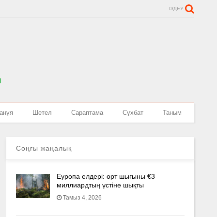
ІЗДЕУ
анұя
Шетел
Сараптама
Сұхбат
Таным
Соңғы жаңалық
Еуропа елдері: өрт шығыны €3
миллиардтың үстіне шықты
Тамыз 4, 2026