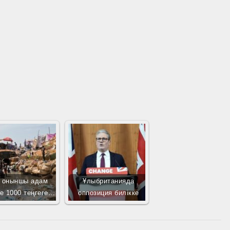
 оныншы адам
Ұлыбританияда
не 1000 теңгеге…
оппозиция билікке