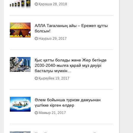
Қараша 28, 2018
АЛЛА Тағаланың айы – Ережеп құтты
болсын!
Наурыз 29, 2017
Қыс қатты болады және Жер бетінде
2030-2040­-жылға қарай мұз дәуірі
басталуы мүмкін…
Қыркүйек 19, 2017
Әлем бойынша туризм дамуынан
үштікке кірген елдер
Мамыр 21, 2017