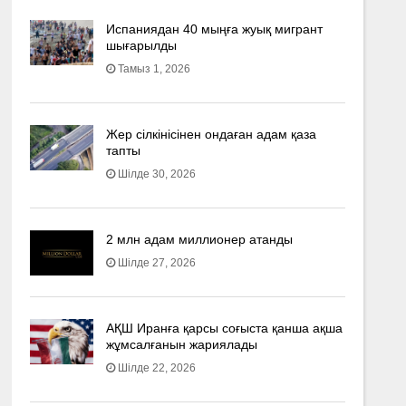
Испаниядан 40 мыңға жуық мигрант
шығарылды
Тамыз 1, 2026
Жер сілкінісінен ондаған адам қаза
тапты
Шілде 30, 2026
2 млн адам миллионер атанды
Шілде 27, 2026
АҚШ Иранға қарсы соғыста қанша ақша
жұмсалғанын жариялады
Шілде 22, 2026