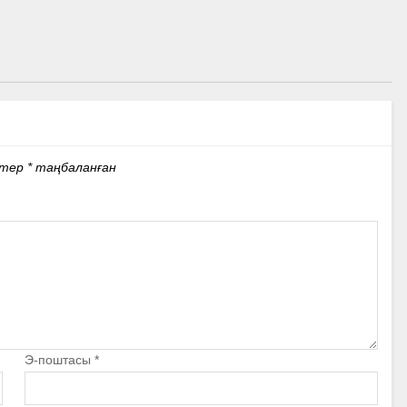
стер
*
таңбаланған
Э-поштасы
*