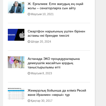
Ж. Ерғалиев: Елге жағудың ең оңай
жолы – сенаторларға сын айту
Маусым 10, 2021
Смартфон нарығының үштен бірінен
астамы екі брендке тиесілі
Шілде 20, 2024
Астанада ЭКО процедураларына
демеушілік жасайтын қордың
таныстырылымы өтті
Маусым 8, 2023
Жемқорлық бойынша да еліміз Ресей
және Иранмен «көрші» тұр
Қаңтар 30, 2017