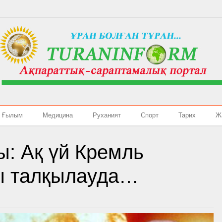
Ғылым
Медицина
Руханият
Спорт
Тарих
Ж
ы: Ақ үй Кремль
ды талқылауда…