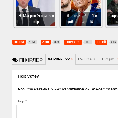
Э. Макрон Украинаға
Д. Трамп Ресейге
Укра
әскер…
қойған шарт 10…
е
Шетел
АҚШ
Германия
Ресей
1050
329
130
216
ПІКІРЛЕР
FACEBOOK:
DISQUS:
0
WORDPRESS:
0
Пікір үстеу
Э-пошта мекенжайыңыз жарияланбайды.
Міндетті өрі
Пікір
*