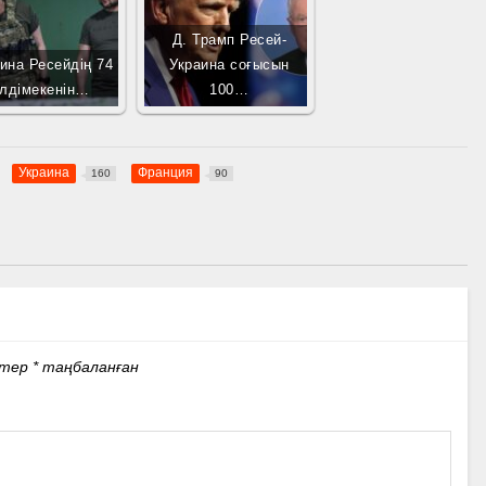
Д. Трамп Ресей-
ина Ресейдің 74
Украина соғысын
лдімекенін…
100…
Украина
Франция
160
90
стер
*
таңбаланған