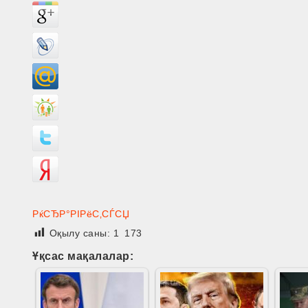
РќСЂР°РІРёС‚СЃСЏ
Оқылу саны:
1 173
Ұқсас мақалалар: