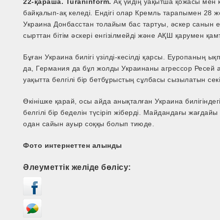
22-қараша. Turaninform.
Ақ үйдің уақытша қожасы мен 
байқалып-ақ келеді. Ендігі олар Кремль тарапымен 28 жо
Украина Донбасстан толайым бас тартуы, әскер санын екі 
сырттан бітім әскері енгізілмейді және АҚШ қарумен қа
Бұған Украина билігі үзілді-кесілді қарсы. Еуропаның 
да, Германия да бұл жолды Украинаны агрессор Ресей ал
уақытта белгілі бір бетбұрыстың сұлбасы сызылатын секі
Өкінішке қарай, осы айда анықталған Украина билігіндег
белгілі бір беделін түсіріп жіберді. Майдандағы жағдай
одан сайын ауыр соққы болып тиюде.
Фото интернеттен алынды
Әлеуметтік желіде бөлісу: