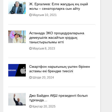
Ж. Ерғалиев: Елге жағудың ең оңай
жолы – сенаторларға сын айту
Маусым 10, 2021
Астанада ЭКО процедураларына
демеушілік жасайтын қордың
таныстырылымы өтті
Маусым 8, 2023
Смартфон нарығының үштен бірінен
астамы екі брендке тиесілі
Шілде 20, 2024
Джо Байден АҚШ президенті болып
тұрғанда…
Қаңтар 20, 2025