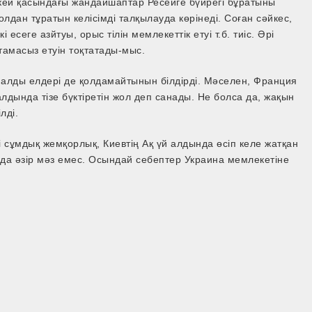
кей қасындағы жандайшаптар Ресейге бүйрегі бұратыны
лдан тұратын келісімді талқылауда көрінеді. Соған сәйкес,
есеге азйтуы, орыс тілін мемлекеттік етуі т.б. тиіс. Әрі
мтамасыз етуін тоқтатады-мыс.
ықпалды елдері де қолдамайтынын білдірді. Мәселен, Франция
дында тізе бүктіретін жол деп санады. Не болса да, жақын
лді.
і сұмдық жемқорлық, Киевтің Ақ үй алдында өсіп келе жатқан
ы да әзір мәз емес. Осындай себептер Украина мемлекетіне