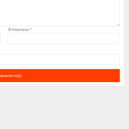
Э-поштасы
*