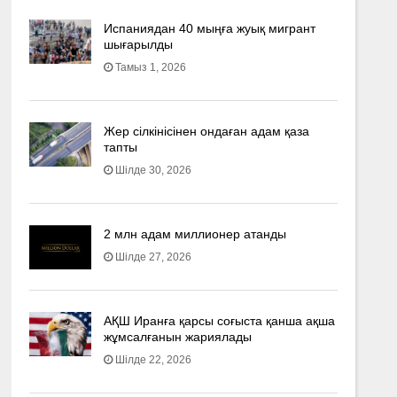
Испаниядан 40 мыңға жуық мигрант
шығарылды
Тамыз 1, 2026
Жер сілкінісінен ондаған адам қаза
тапты
Шілде 30, 2026
2 млн адам миллионер атанды
Шілде 27, 2026
АҚШ Иранға қарсы соғыста қанша ақша
жұмсалғанын жариялады
Шілде 22, 2026