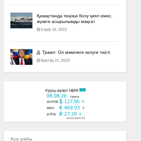
Қазақстанда теңізші болу қиял емес,
жүзеге асырылымды мақсат
Сәуір 16, 2022
Д. Трамп: Ол мәмілеге келуге тиісті
Қаңтар 21, 2025
Ауа райы