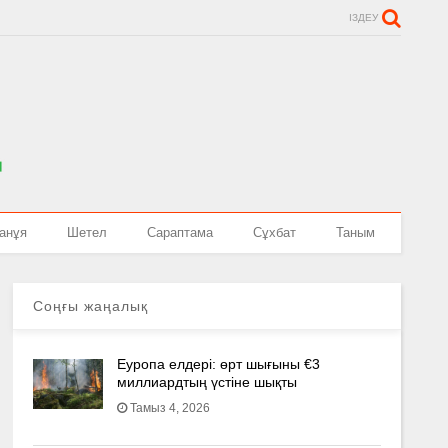
ІЗДЕУ
анұя
Шетел
Сараптама
Сұхбат
Таным
Соңғы жаңалық
Еуропа елдері: өрт шығыны €3
миллиардтың үстіне шықты
Тамыз 4, 2026