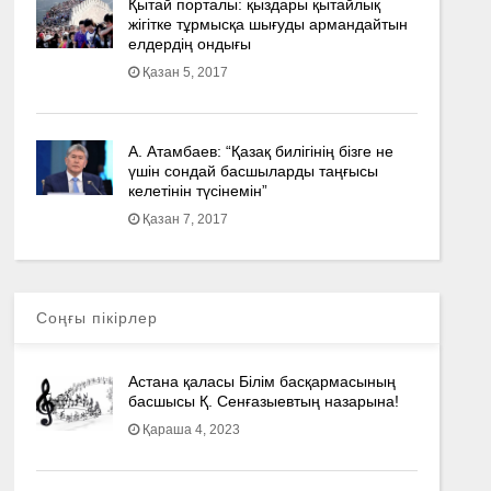
Қытай порталы: қыздары қытайлық
жігітке тұрмысқа шығуды армандайтын
елдердің ондығы
Қазан 5, 2017
А. Атамбаев: “Қазақ билігінің бізге не
үшін сондай басшыларды таңғысы
келетінін түсінемін”
Қазан 7, 2017
Соңғы пікірлер
Астана қаласы Білім басқармасының
басшысы Қ. Сенғазыевтың назарына!
Қараша 4, 2023