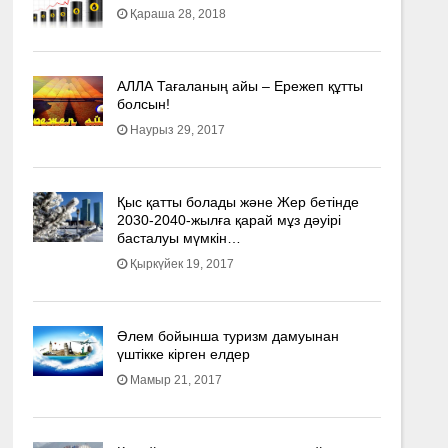
Қараша 28, 2018
АЛЛА Тағаланың айы – Ережеп құтты
болсын!
Наурыз 29, 2017
Қыс қатты болады және Жер бетінде
2030-2040­-жылға қарай мұз дәуірі
басталуы мүмкін…
Қыркүйек 19, 2017
Әлем бойынша туризм дамуынан
үштікке кірген елдер
Мамыр 21, 2017